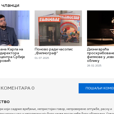
 чланци
ана Карла на
Поново ради часопис
Дизни враћа
. директора
„Филмограф“
проскрибоване
центра Србије
филмове у „из
01. 07. 2025.
тровић
облику
26. 02. 2025.
 КОМЕНТАРА
0
ПОШАЉИ КОМЕ
ство
и који садрже вређање, непристојан говор, непроверене оптужбе, расну и
ну мржњу као и нетолеранцију било какве врсте неће бити објављени. Гово