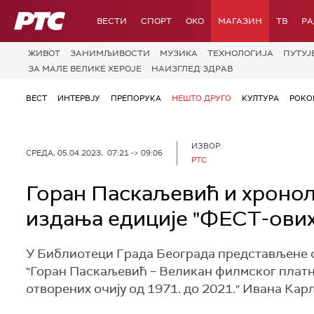
РТС
ВЕСТИ
СПОРТ
OKO
МАГАЗИН
ТВ
Р
ЖИВОТ
ЗАНИМЉИВОСТИ
МУЗИКА
ТЕХНОЛОГИЈA
ПУТУЈ
ЗА МАЛЕ ВЕЛИКЕ ХЕРОЈЕ
НАИЗГЛЕД ЗДРАВ
ВЕСТ
ИНТЕРВЈУ
ПРЕПОРУКА
НЕШТО ДРУГО
КУЛТУРА
РОКО
ИЗВОР:
СРЕДА, 05.04.2023, 07:21 -> 09:06
РТС
Горан Паскаљевић и хронол
издања едиције "ФЕСТ-ових
У Библиотеци Града Београда представљене су
"Горан Паскаљевић – Великан филмског платн
отворених очију од 1971. до 2021." Ивана Карл