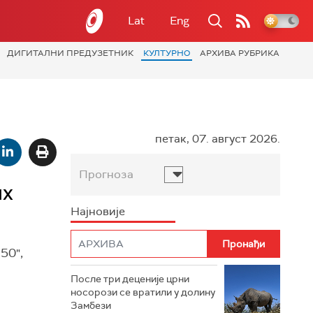
Lat
Eng
ДИГИТАЛНИ ПРЕДУЗЕТНИК
КУЛТУРНО
АРХИВА РУБРИКА
петак, 07. август 2026.
Прогноза
их
Најновије
50",
и
После три деценије црни
носорози се вратили у долину
Замбези