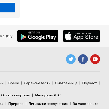
кацију
|
|
|
|
|
ни
Време
Сервисне вести
Сматрачница
Подкаст
|
Остали спортови
Меморијал РТС
|
|
|
ка
Природа
Дигитални предузетник
За мале велике