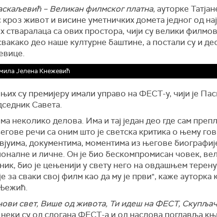
аскаљевић – Великан филмског платна
, ауторке Татја
 кроз живот и висине уметничких домета једног од на
 стваралаца са ових простора, чији су велики филмо
вакако део наше културне баштине, а постали су и де
евице.
мила Јелена Кнежевић
њих су премијеру имали управо на ФЕСТ-у, чији је Па
дседник Савета.
ма неколико делова. Има и тај један део где сам преп
егове речи са оним што је светска критика о њему го
вјуима, документима, моментима из његове биографије
оналне и личне. Он је био бескомпромисан човек, ве
ик, био је цењенији у свету него на овдашњем терену
је за сваки свој филм као да му је први", каже ауторка
 Њежић.
нови свет, Више од живота, Ти идеш на ФЕСТ, Скупља
, неки су од слогана ФЕСТ-а и од наслова поглавља књ