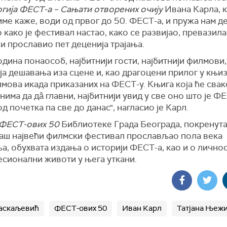
гија ФЕСТ-а – Сањати отворених очију
Ивана Карла, к
 име каже, води од првог до 50. ФЕСТ-а, и пружа нам 
о како је фестивал настао, како се развијао, превазил
и прославио пет деценија трајања.
одина понаособ, најбитнији гости, најбитнији филмови,
ја дешавања иза сцене и, као драгоцени прилог у књиз
мова икада приказаних на ФЕСТ-у. Књига која ће свак
има да дâ главни, најбитнији увид у све оно што је Ф
д почетка па све до данас", нагласио је Карл.
ФЕСТ-ових 50
Библиотеке Града Београда, покренута
 наш највећи филмски фестивал прослављао пола века
а, обухвата издања о историји ФЕСТ-а, као и о лично
есионални животи у њега уткани.
аскаљевић
ФЕСТ-ових 50
Иван Карл
Татјана Њеж