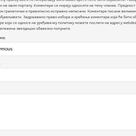
 на овом порталу. Коментари се морају односити на тему чланка. Предност
ри граматички и правописно исправно написани. Коментаре писане велики
бјављивати. Задржавамо право избора и краћења коментара који ће бити о
е који се односе на уређивачку политику можете послати на адресу webdesk
ележена звездицом обавезно попуните.
ме:
в