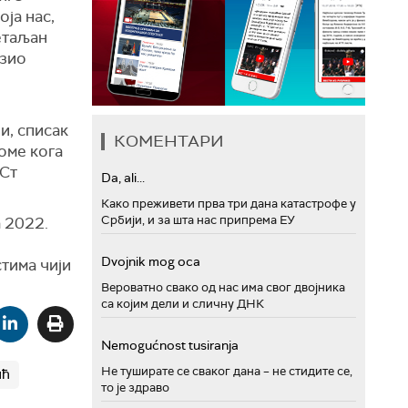
оја нас,
детаљан
азио
и, списак
КОМЕНТАРИ
оме кога
ЕСт
Da, ali...
Како преживети прва три дана катастрофе у
Србији, и за шта нас припрема ЕУ
 2022.
Dvojnik mog oca
стима чији
Вероватно свако од нас има свог двојника
са којим дели и сличну ДНК
Nemogućnost tusiranja
Не туширате се сваког дана – не стидите се,
ић
то је здраво