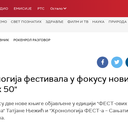
АДИО
ЕМИСИЈЕ
РТС
Остало
ЕМО
СВЕТ ПОЗНАТИХ
ЗДРАВЉЕ
ФИЛМ И ТВ
НАУКА
ПРИРОДА
ВНИК
РОКЕНРОЛ РАЗГОВОР
огија фестивала у фокусу нов
 50"
 две нове књиге објављене у едицији "ФЕСТ-ових 
а" Татјане Њежић и "Хронологија ФЕСТ-а – Сањат
а.