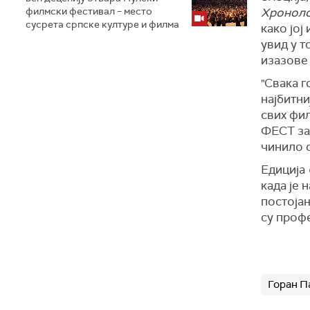
филмски фестивал – место
Хроноло
сусрета српске културе и филма
како јој
увид у т
изазове 
"Свака г
најбитни
свих фил
ФЕСТ зан
чинило о
Едиција
када је
постојањ
су проф
Горан П