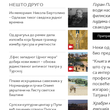
НЕШТО ДРУГО
Горан П
води нас
Ин мемориам: Никола Бертолино
филмских
– Одлазак тихог сведока једног
људима с
времена
свакодн
Од драгуља до ремек-дела:
Припре
изложба која брише границу
између луксуза и уметности
Неки од 
био пре
„Ефес западног Црног мора“
"Књига и
добија нови живот – обнова
јединственог античког театра у
што су њ
Турској
са интер
професи
Плаже искрцавања савезника у
посвећен
Нормандији и грчки Олимп
изгарао 
уврштени на Листу светске
Татјана
баштине
Храбри 
Српски културни центар у Пули
емоција
већ деценију отвара Пулски