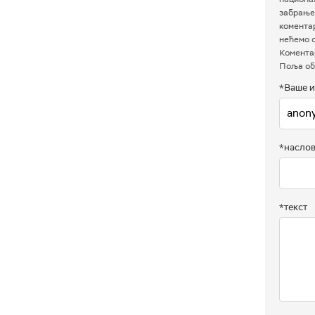
забрањен
комента
нећемо о
Коментар
Поља об
*Ваше и
*насло
*текст