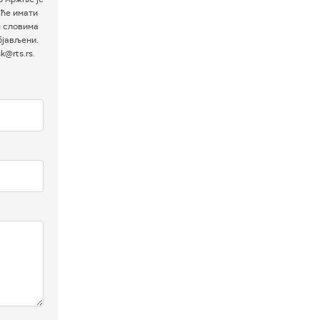
 ће имати
м словима
бјављени.
@rts.rs.