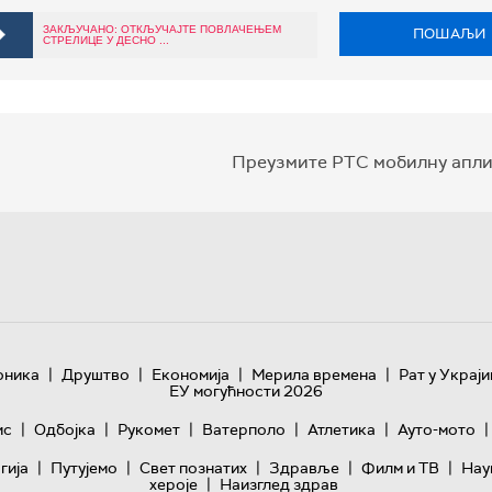
ЗАКЉУЧАНО: ОТКЉУЧАЈТЕ ПОВЛАЧЕЊЕМ
ПОШАЉИ
СТРЕЛИЦЕ У ДЕСНО ...
Преузмите РТС мобилну апли
|
|
|
|
оника
Друштво
Економија
Мерила времена
Рат у Украји
ЕУ могућности 2026
|
|
|
|
|
|
ис
Одбојка
Рукомет
Ватерполо
Атлетика
Ауто-мото
|
|
|
|
|
гијa
Путујемо
Свет познатих
Здравље
Филм и ТВ
Нау
|
хероје
Наизглед здрав