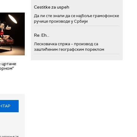
Cestitke za uspeh
Да ли сте знали да се најбоље грамофонске
ручице производе у Србији
Re: Eh...
Лесковачка спржа – производ са
заштићеним географским пореклом
 цртане
ворном“
НТАР
р мржње је