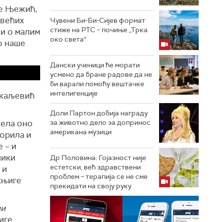
не Њежић,
јвећих
Чувени Би-Би-Сијев формат
стиже на РТС – почиње „Трка
ви о малим
око света“
о наше
Дански ученици ће морати
усмено да бране радове да не
би варали помоћу вештачке
интелигенције
скаљевић
Доли Партон добија награду
лела оно
за животно дело за допринос
американа музици
ворила и
 – и
лики
Др Половина: Гојазност није
естетски, већ здравствени
 и
проблем – терапија се не сме
 књиге
прекидати на своју руку
чи
иге