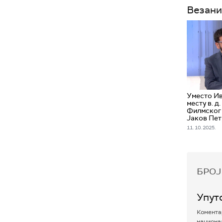
Везани
Уместо Ив
месту в. д
Филмског 
Јаков Пе
11. 10. 2025.
БРОЈ
Упут
Коментар
национал