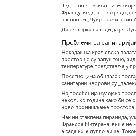
Једно поверљиво писмо које 
Француске, доспело је до дн
насловом „Лувр тражи помоћ“,
Директорка наводи да је „Лув
Проблеми са санитарија
Некадашња краљевска палата, 
просторије су запуштене, зид
температуре представљају пр
Посетиоцима обилазак постај
санитарни чворови су „далеко
Најпосећенија музејска просто
неколико година како би се о
ново промишљање простора.
Чак ни стаклена пирамида, ул
Франсоа Митерана, више не м
а сада их је дупло више. Ток