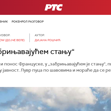
РТС
ВНИК
РОКЕНРОЛ РАЗГОВОР
ИЗВОР:
АУТОР:
DW (ДОЈЧЕ ВЕЛЕ)
ДИЈАНА РОШЧИЋ
абрињавајућем стању“
у и понос Француске, у „забрињавајућем је стању“, 
у јавност. Лувр пуца по шавовима и мораће да се ре