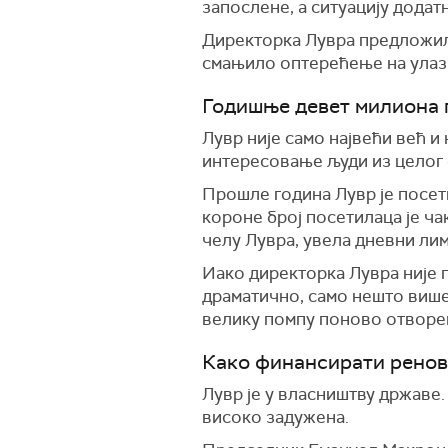
запослене, а ситуацију додат
Директорка Лувра предложила 
смањило оптерећење на улаз
Годишње девет милиона 
Лувр није само највећи већ и 
интересовање људи из целог с
Прошле година Лувр је посети
короне број посетилаца је чак
челу Лувра, увела дневни лим
Иако директорка Лувра није 
драматично, само нешто више
велику помпу поново отворе
Како финансирати рено
Лувр је у власништву државе.
високо задужена.