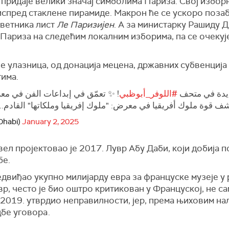
ридаје велики значај симболима Париза. Свој изборни
испред стаклене пирамиде. Макрон ће се ускоро поза
аветника лист
Ле Паризијен
. А за министарку Рашиду Д
 Париза на следећим локалним изборима, па се очекуј
е улазница, од донација мецена, државних субвенција
има.
ديدة في متحف
#اللوفر_أبوظبي
تعمّق في إبداعات الفن في معرض: "،
تشف قوة ملوك أفريقيا في معرض: "ملوك إفريقيا وملكاتها" القادم
Dhabi)
January 2, 2025
л пројектовао је 2017. Лувр Абу Даби, који добија п
бе.
едвиђао укупно милијарду евра за француске музеје у 
р, често је био оштро критикован у Француској, не с
 2019. утврдио неправилности, јер, према њиховим н
дбе уговора
.