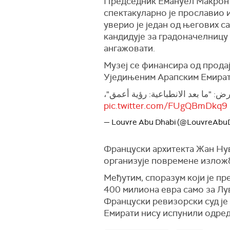
Председник Емануел Макрон п
спектакуларно је прославио 
уверио је један од његових с
кандидује за градоначелницу
ангажовати.
Музеј се финансира од продај
Уједињеним Арапским Емират
! ✨ "ما بعد الانطباعية: رؤية أعمق
pic.twitter.com/FUgQBmDkq9
— Louvre Abu Dhabi (@LouvreAbu
Француски архитекта Жан Нуве
организује повремене излож
Међутим, споразум који је пр
400 милиона евра само за Лув
Француски ревизорски суд је
Емирати нису испунили одре