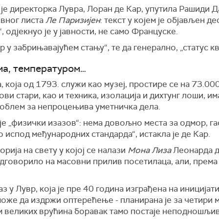
је директорка Лувра, Лоран де Кар, упутила Рашиди Д
евног листа
Ле Паризијен
: текст у којем је објављен д
 одјекнуо је у јавности, не само Француске.
р у забрињавајућем стању“, те да генерално, „статус к
ма, температуром…
која од 1793. служи као музеј, простире се на 73.00
ови стари, као и техника, изолација и дихтунг лоши, и
облем за непроцењива уметничка дела.
е „физички изазов“: нема довољно места за одмор, г
 испод међународних стандарда“, истакла је де Кар.
рија на свету у којој се налази
Мона Лиза
Леонарда да
дговорило на масовни прилив посетилаца, али, према 
аз у Лувр, која је пре 40 година изграђена на иниција
оже да издржи оптерећење - планирана је за четири
ом великих врућина боравак тамо постаје неподношљив