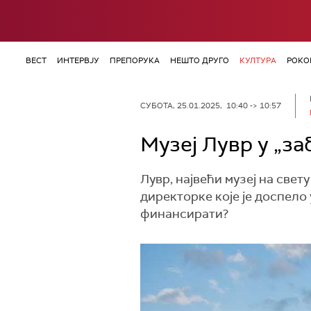
ВЕСТ
ИНТЕРВЈУ
ПРЕПОРУКА
НЕШТО ДРУГО
КУЛТУРА
РОКО
СУБОТА, 25.01.2025, 10:40 -> 10:57
Музеј Лувр у „з
Лувр, највећи музеј на свет
директорке које је доспело 
финансирати?