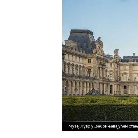
Музеј Лувр у „забрињавајућем стањ