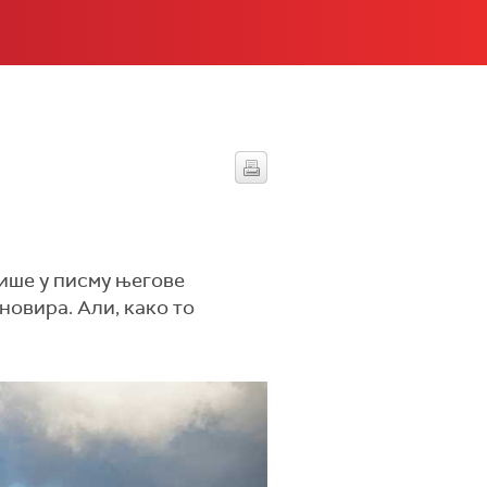
пише у писму његове
новира. Али, како то