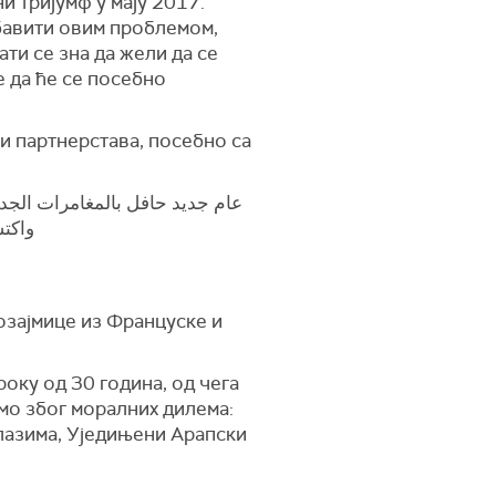
 тријумф у мају 2017.
бавити овим проблемом,
ати се зна да жели да се
е да ће се посебно
 и партнерстава, посебно са
عام جديد حافل بالمغامرات الج
واك..
озајмице из Француске и
року од 30 година, од чега
амо због моралних дилема:
алазима, Уједињени Арапски