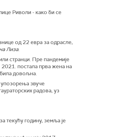
ице Риволи - како би се
азнице од 22 евра за одрасле,
на Лиза
.
или странци. Пре пандемије
е 2021. постала прва жена на
 била довољна.
а упозорења звуче
аураторских радова, уз
а текућу годину, земља је