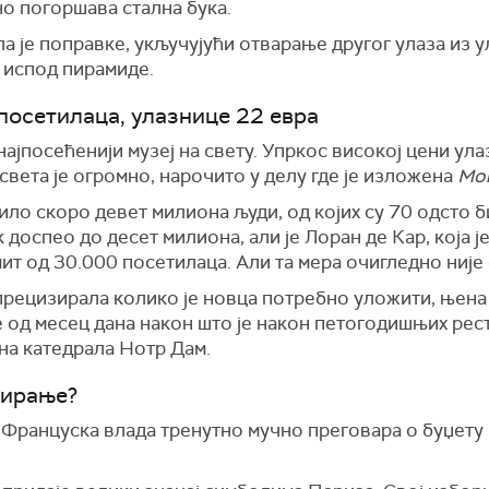
но погоршава стална бука.
је поправке, укључујући отварање другог улаза из ул
 испод пирамиде.
посетилаца, улазнице 22 евра
најпосећенији музеј на свету. Упркос високој цени ул
вета је огромно, нарочито у делу где је изложена
Мо
ло скоро девет милиона људи, од којих су 70 одсто б
 доспео до десет милиона, али је Лоран де Кар, која ј
ит од 30.000 посетилаца. Али та мера очигледно није
прецизирала колико је новца потребно уложити, њен
 од месец дана након што је након петогодишњих рест
на катедрала Нотр Дам.
вирање?
 Француска влада тренутно мучно преговара о буџету з