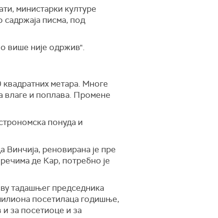
ати, министарки културе
ео садржаја писма, под
во више није одржив".
0 квадратних метара. Многе
ма влаге и поплава. Промене
астрономска понуда и
 Винчија, реновирана је пре
речима де Кар, потребно је
тиву тадашњег председника
 милиона посетилаца годишње,
 и за посетиоце и за