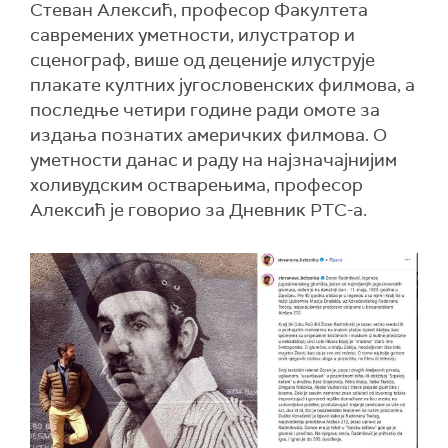
Стеван Алексић, професор Факултета
савремених уметности, илустратор и
сценограф, више од деценије илуструје
плакате култних југословенских филмова, а
последње четири године ради омоте за
издања познатих америчких филмова. О
уметности данас и раду на најзначајнијим
холивудским остварењима, професор
Алексић је говорио за Дневник РТС-а.