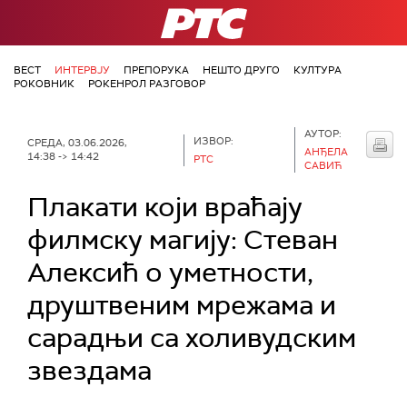
РТС
ВЕСТ
ИНТЕРВЈУ
ПРЕПОРУКА
НЕШТО ДРУГО
КУЛТУРА
РОКОВНИК
РОКЕНРОЛ РАЗГОВОР
АУТОР:
ИЗВОР:
СРЕДА, 03.06.2026,
АНЂЕЛА
14:38 -> 14:42
РТС
САВИЋ
Плакати који враћају
филмску магију: Стеван
Алексић о уметности,
друштвеним мрежама и
сарадњи са холивудским
звездама