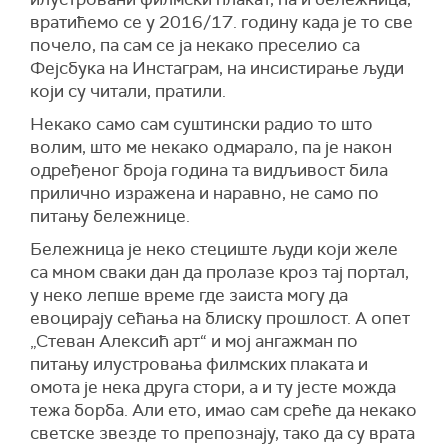
вратићемо се у 2016/17. годину када је то све
почело, па сам се ја некако преселио са
Фејсбука на Инстаграм, на инсистирање људи
који су читали, пратили.
Некако само сам суштински радио то што
волим, што ме некако одмарало, па је након
одређеног броја година та видљивост била
прилично изражена и наравно, не само по
питању бележнице.
Бележница је неко стециште људи који желе
са мном сваки дан да пролазе кроз тај портал,
у неко лепше време где заиста могу да
евоцирају сећања на блиску прошлост. А опет
„Стеван Алексић арт“ и мој ангажман по
питању илустровања филмских плаката и
омота је нека друга стори, а и ту јесте можда
тежа борба. Али ето, имао сам среће да некако
светске звезде то препознају, тако да су врата