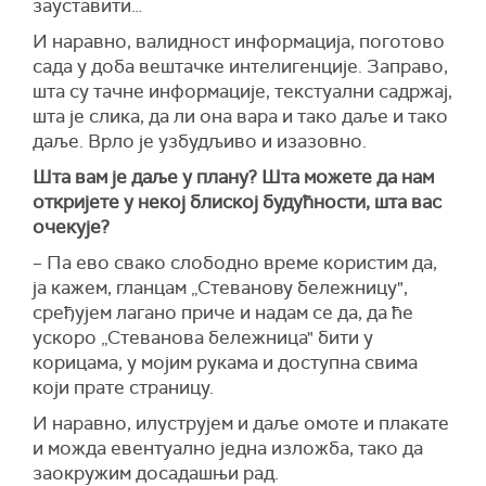
зауставити…
И наравно, валидност информација, поготово
сада у доба вештачке интелигенције. Заправо,
шта су тачне информације, текстуални садржај,
шта је слика, да ли она вара и тако даље и тако
даље. Врло је узбудљиво и изазовно.
Шта вам је даље у плану? Шта можете да нам
откријете у некој блиској будућности, шта вас
очекује?
– Па ево свако слободно време користим да,
ја кажем, гланцам „Стеванову бележницу",
сређујем лагано приче и надам се да, да ће
ускоро „Стеванова бележница" бити у
корицама, у мојим рукама и доступна свима
који прате страницу.
И наравно, илуструјем и даље омоте и плакате
и можда евентуално једна изложба, тако да
заокружим досадашњи рад.