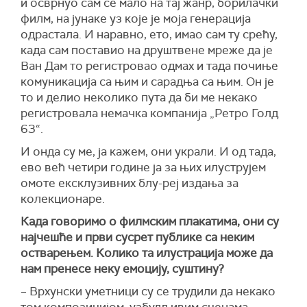
и осврнуо сам се мало на тај жанр, борилачки
филм, на јунаке уз које је моја генерација
одрастала. И наравно, ето, имао сам ту срећу,
када сам поставио на друштвене мреже да је
Ван Дам то регистровао одмах и тада почиње
комуникација са њим и сарадња са њим. Он је
то и делио неколико пута да би ме некако
регистровала немачка компанија „Ретро Голд
63“.
И онда су ме, ја кажем, они украли. И од тада,
ево већ четири године ја за њих илуструјем
омоте ексклузивних блу-реј издања за
колекционаре.
Када говоримо о филмским плакатима, они су
најчешће и први сусрет публике са неким
остварењем. Колико та илустрација може да
нам пренесе неку емоцију, суштину?
– Врхунски уметници су се трудили да некако