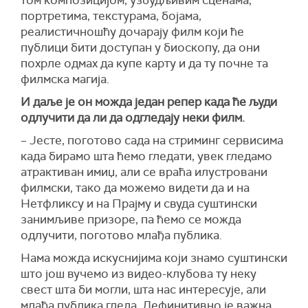
том композицијом, узбудљивим сценама,
портретима, текстурама, бојама,
реалистичношћу дочарају филм који ће
публици бити доступан у биоскопу, да они
похрле одмах да купе карту и да ту почне та
филмска магија.
И даље је он можда један репер када ће људи
одлучити да ли да одгледају неки филм.
– Јесте, поготово сада на стриминг сервисима
када бирамо шта ћемо гледати, увек гледамо
атрактиван имиџ, али се враћа илустровани
филмски, тако да можемо видети да и на
Нетфликсу и на Прајму и свуда суштински
занимљиве призоре, па ћемо се можда
одлучити, поготово млађа публика.
Нама можда искуснијима који знамо суштински
што још вучемо из видео-клубова ту неку
свест шта би могли, шта нас интересује, али
млађа публика гледа. Дефинитивно је важна