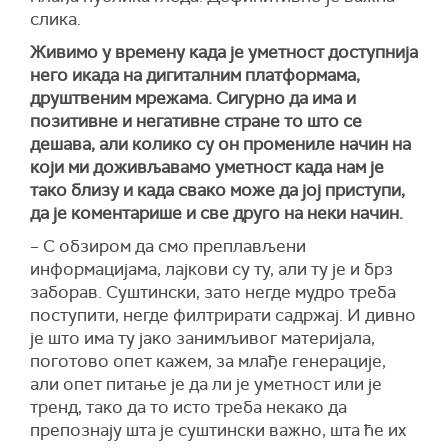
слика.
Живимо у времену када је уметност доступнија
него икада на дигиталним платформама,
друштвеним мрежама. Сигурно да има и
позитивне и негативне стране то што се
дешава, али колико су он промениле начин на
који ми доживљавамо уметност када нам је
тако близу и када свако може да јој приступи,
да је коментарише и све друго на неки начин.
– С обзиром да смо преплављени
информацијама, лајкови су ту, али ту је и брз
заборав. Суштински, зато негде мудро треба
поступити, негде филтрирати садржај. И дивно
је што има ту јако занимљивог материјала,
поготово опет кажем, за млађе генерације,
али опет питање је да ли је уметност или је
тренд, тако да то исто треба некако да
препознају шта је суштински важно, шта ће их