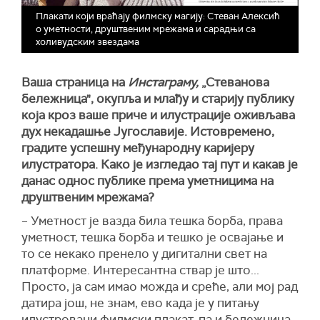
Плакати који враћају филмску магију: Стеван Алексић
о уметности, друштвеним мрежама и сарадњи са
холивудским звездама
Ваша страница на
Инстаграму,
„Стеванова
бележница", окупља и млађу и старију публику
која кроз ваше приче и илустрације оживљава
дух некадашње Југославије. Истовремено,
градите успешну међународну каријеру
илустратора. Како је изгледао тај пут и какав је
данас однос публике према уметницима на
друштвеним мрежама?
– Уметност је вазда била тешка борба, права
уметност, тешка борба и тешко је освајање и
то се некако пренело у дигитални свет на
платформе. Интересантна ствар је што...
Просто, ја сам имао можда и среће, али мој рад
датира још, не знам, ево када је у питању
илустровани филмски плакат, па и бележница,