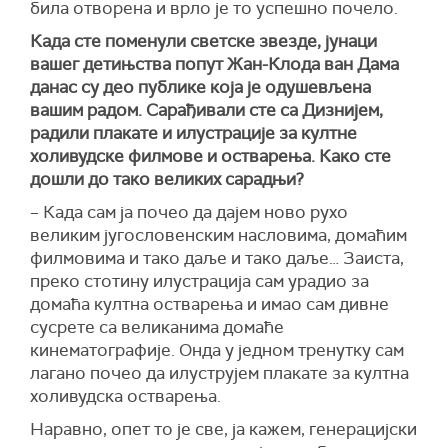
била отворена и врло је то успешно почело.
Када сте поменули светске звезде, јунаци
вашег детињства попут Жан-Клода ван Дама
данас су део публике која је одушевљена
вашим радом. Сарађивали сте са Дизнијем,
радили плакате и илустрације за култне
холивудске филмове и остварења. Како сте
дошли до тако великих сарадњи?
– Када сам ја почео да дајем ново рухо
великим југословенским насловима, домаћим
филмовима и тако даље и тако даље… Заиста,
преко стотину илустрација сам урадио за
домаћа култна остварења и имао сам дивне
сусрете са великанима домаће
кинематографије. Онда у једном тренутку сам
лагано почео да илуструјем плакате за култна
холивудска остварења.
Наравно, опет то је све, ја кажем, генерацијски