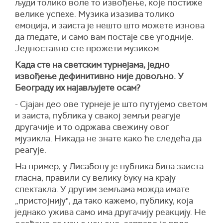
људи толико воле то извођење, које постиже
велике успехе. Музика изазива толико
емоција, и заиста је нешто што можете изнова
да гледате, и само вам постаје све угодније.
Једноставно сте прожети музиком.
Када сте на светским турнејама, једно
извођење дефинитивно није довољно. У
Београду их најављујете осам?
- Сјајан део ове турнеје је што путујемо светом
и заиста, публика у свакој земљи реагује
другачије и то одржава свежину овог
мјузикла. Никада не знате како ће следећа да
реагује.
На пример, у Лисабону је публика била заиста
гласна, правили су велику буку на крају
спектакла. У другим земљама можда имате
„пристојнију", да тако кажемо, публику, која
једнако ужива само има другачију реакцију. Не