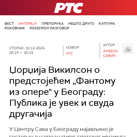
РТС
ВЕСТ
ИНТЕРВЈУ
ПРЕПОРУКА
НЕШТО ДРУГО
КУЛТУРА
РОКОВНИК
РОКЕНРОЛ РАЗГОВОР
АУТОР:
ИЗВОР:
УТОРАК, 10.12.2024,
АНЂЕЛА
20:15 -> 20:15
РТС
САВИЋ
Џорџија Викилсон о
предстојећем „Фантому
из опере" у Београду:
Публика је увек и свуда
другачија
У Центру Сава у Београду најављено је
гостовање најпознатијег светског мјузикла