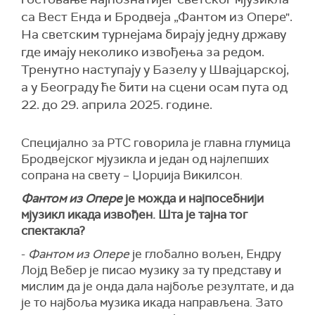
са Вест Енда и Бродвеја „Фантом из Опере".
На светским турнејама бирају једну државу
где имају неколико извођења за редом.
Тренутно наступају у Базелу у Швајцарској,
а у Београду ће бити на сцени осам пута од
22. до 29. априла 2025. године.
Специјално за РТС говорила је главна глумица
Бродвејског мјузикла и један од најлепших
сопрана на свету – Џорџија Викилсон.
Фантом из Опере
је можда и најпосебнији
мјузикл икада извођен. Шта је тајна тог
спектакла?
-
Фантом из Опере
је глобално вољен, Ендру
Лојд Вебер је писао музику за ту представу и
мислим да је онда дала најбоље резултате, и да
је то најбоља музика икада направљена. Зато