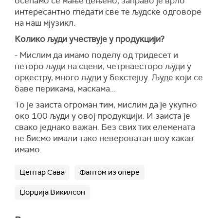
осећамо се мање цењено, заправо је врло
интересантно гледати све те људске одговоре
на наш мјузикл.
Колико људи учествује у продукцији?
- Мислим да имамо поделу од тридесет и
петоро људи на сцени, четрнаесторо људи у
оркестру, много људи у бекстејџу. Људе који се
баве перикама, маскама...
То је заиста огроман тим, мислим да је укупно
око 100 људи у овој продукцији. И заиста је
свако једнако важан. Без свих тих елемената
не бисмо имали тако невероватан шоу какав
имамо.
Центар Сава
Фантом из опере
Џорџија Викилсон