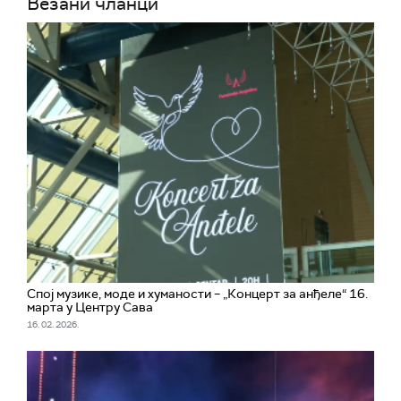
Везани чланци
Спој музике, моде и хуманости – „Концерт за анђеле“ 16.
марта у Центру Сава
16. 02. 2026.