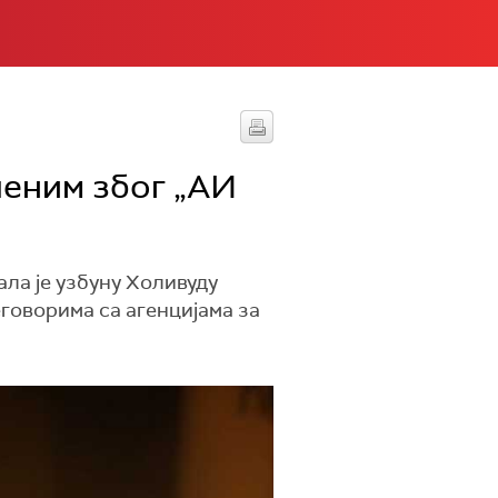
ченим због „АИ
ала је узбуну Холивуду
говорима са агенцијама за