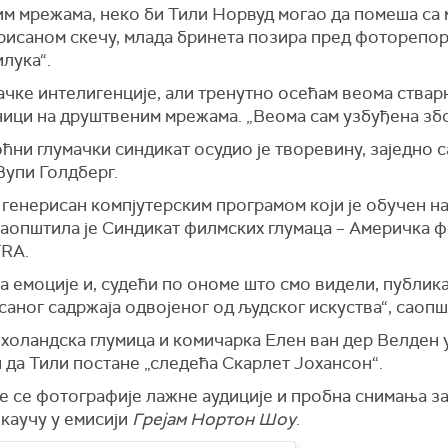
им мрежама, неко би Тили Норвуд могао да помеша са
рисаном скечу, млада бринета позира пред фоторепор
илука“.
чке интелигенције, али тренутно осећам веома стварн
ници на друштвеним мрежама. „Веома сам узбуђена збо
ћни глумачки синдикат осудио је творевину, заједно 
Вупи Голдберг.
к генерисан компјутерским програмом који је обучен н
аопштила је Синдикат филмских глумаца – Америчка ф
TRA.
 емоције и, судећи по ономе што смо видели, публика
аног садржаја одвојеног од људског искуства“, саопшт
холандска глумица и комичарка Елен ван дер Велден у с
и да Тили постане „следећа Скарлет Јохансон“.
е се фотографије лажне аудиције и пробна снимања з
 каучу у емисији
Грејам Нортон Шоу
.