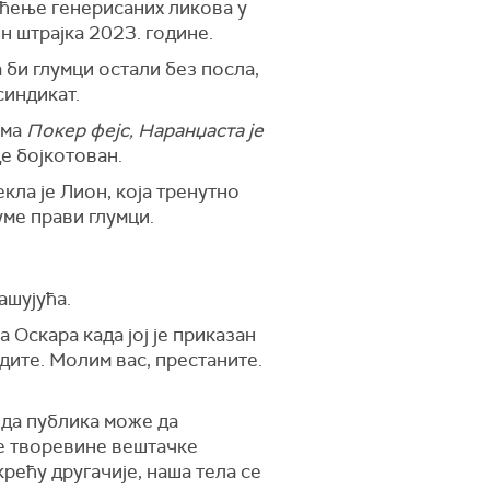
ишћење генерисаних ликова у
н штрајка 2023. године.
 би глумци остали без посла,
синдикат.
има
Покер фејс, Наранџаста је
де бојкотован.
екла је Лион, која тренутно
уме прави глумци.
рашујућа.
 Оскара када јој је приказан
адите. Молим вас, престаните.
е да публика може да
ће творевине вештачке
крећу другачије, наша тела се