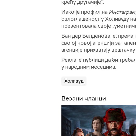
крећу другачије“.
Иако је профил на
Инстаграм
озлоглашеност у Холивуду на
презентовала своје „уметничк
Ван дер Велденова је, према
својој новој агенцији за тал
агенције прихватају вештачку
Рекла је публици да би треба
у наредним месецима.
Холивуд
Везани чланци