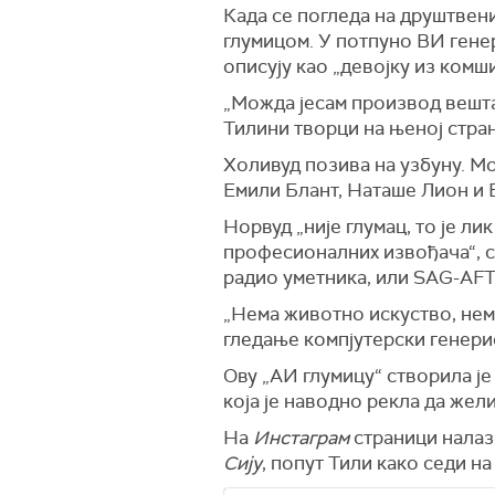
Када се погледа на друштвен
глумицом. У потпуно ВИ гене
описују као „девојку из комш
„Можда јесам производ вешта
Тилини творци на њеној стра
Холивуд позива на узбуну. Мо
Емили Блант, Наташе Лион и 
Норвуд „није глумац, то је ли
професионалних извођача“, с
радио уметника, или SAG-AF
„Нема животно искуство, нема
гледање компјутерски генерис
Ову „АИ глумицу“ створила је 
која је наводно рекла да жел
На
Инстаграм
страници налаз
Сију
, попут Тили како седи на