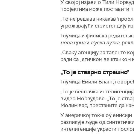
У својој изјави о Тили Норву
пројектима може поставити п
„То не решава никакав 'пробл
угрожавајући егзистенцију из
Глумица и филмска редитељка
нова црна
и
Руска лутка
, рек
„Сваку агенцију за таленте ко
ради са „етичком вештачком и
„То је стварно страшно"
Глумица Емили Блант, говоре
„То је вештачка интелигенција
видео Норвудове. „То је ствар
Молим вас, престаните да нам
У америчкој ток-шоу емисији
разликује људе од синтетички
интелигенције украсти послове