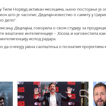
у
Тили Норвуд активан месецима, њено постојање је 
кон што је часопис
Дедлајн
известио о самиту у Цирих
о дело".
 писању
Дедлајна
, говорила о свом студију за продукц
енте вештачке интелигенције –
Xicoia
, и наговестила ка
 интелигенцију испод радара.
ло да очекују јавна саопштења о познатим пројектима 