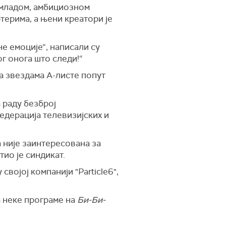
 младом, амбициозном
терима, а њени креатори је
е емоције“, написали су
г онога што следи!“
са звездама А-листе попут
а раду безброј
едерација телевизијских и
 није заинтересована за
ио је синдикат.
војој компанији "Particle6",
а неке програме на
Би-Би-