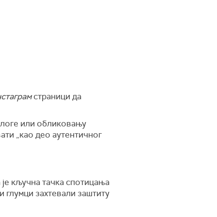
стаграм
страници да
 улоге или обликовању
вати „као део аутентичног
 је кључна тачка спотицања
 и глумци захтевали заштиту