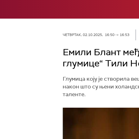
ЧЕТВРТАК, 02.10.2025, 16:50 -> 16:53
Емили Блант међ
глумице“ Тили 
Глумица коју је створила в
након што су њени холандск
таленте.