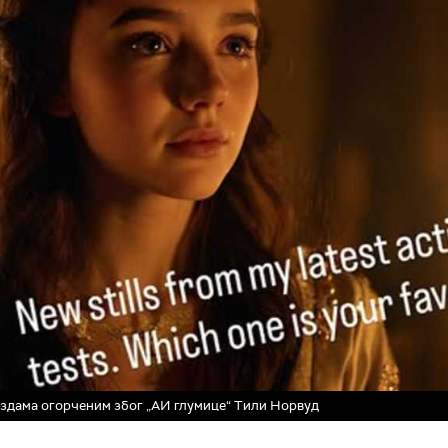
ездама огорченим због „АИ глумице“ Тили Норвуд