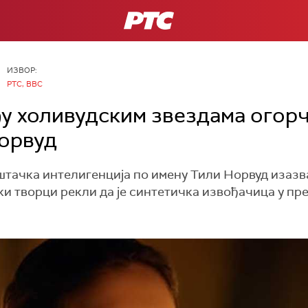
РТС
ИЗВОР:
РТС, BBC
у холивудским звездама огор
Норвуд
ештачка интелигенција по имену Тили Норвуд изазв
и творци рекли да је синтетичка извођачица у пре