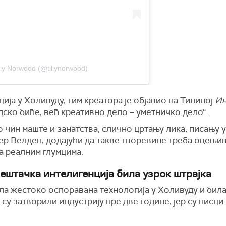
lly Norwood (@tillynorwood)
ција у Холивуду, тим креатора је објавио на Тилиној
Ин
дско биће, већ креативно дело – уметничко дело“.
о чин маште и занатства, слично цртању лика, писању
дер Велден, додајући да такве творевине треба оцењи
са реалним глумцима.
вештачка интелигенција била узрок штрајка
ла жестоко оспоравана технологија у Холивуду и била
 су затворили индустрију пре две године, јер су писци