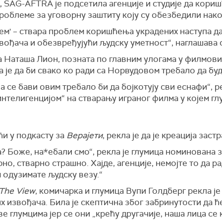
д, SAG-AFTRA је подсетила агенције и студије да кор
роблеме за уговорну заштиту коју су обезбедили нако
ем' – ствара проблем коришћења украдених наступа да
вођача и обезвређујући људску уметност“, наглашава 
 Наташа Лион, позната по главним улогама у филмов
ла је да би свако ко ради са Норвудовом требало да бу
ја се бави овим требало би да бојкотују сви еснафи“, р
нтелигенцијом“ на стварању играног филма у којем гл
ћи у подкасту за
Верајети
, рекла је да је креација заст
? Боже, на*ебали смо“, рекла је глумица номинована за
но, стварно страшно. Хајде, агенције, немојте то да р
 одузимате људску везу.“
The View
, комичарка и глумица Вупи Голдберг рекла ј
х извођача. Била је скептична због забринутости да 
 глумцима јер се они „крећу другачије, наша лица се 