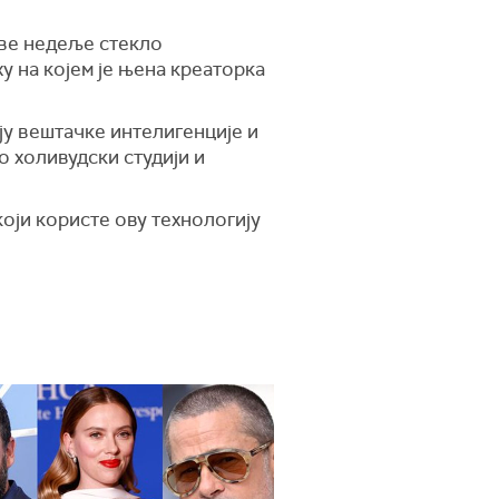
ове недеље стекло
у на којем је њена креаторка
ију вештачке интелигенције и
ко холивудски студији и
који користе ову технологију