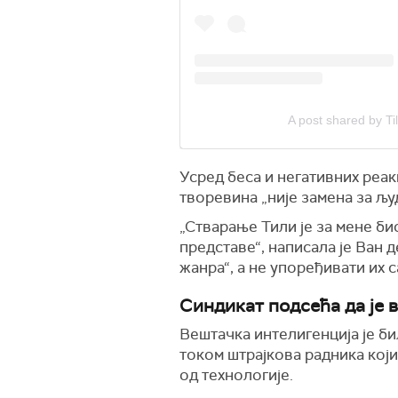
A post shared by Ti
Усред беса и негативних реак
творевина „није замена за љу
„Стварање Тили је за мене би
представе“, написала је Ван 
жанра“, а не упоређивати их 
Синдикат подсећа да је 
Вештачка интелигенција је би
током штрајкова радника који
од технологије.