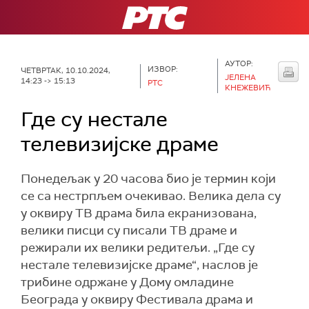
РТС
АУТОР:
ИЗВОР:
ЧЕТВРТАК, 10.10.2024,
ЈЕЛЕНА
14:23 -> 15:13
РТС
КНЕЖЕВИЋ
Где су нестале
телевизијске драме
Понедељак у 20 часова био је термин који
се са нестрпљем очекивао. Велика дела су
у оквиру ТВ драма била екранизована,
велики писци су писали ТВ драме и
режирали их велики редитељи. „Где су
нестале телевизијске драме“, наслов је
трибине одржане у Дому омладине
Београда у оквиру Фестивала драма и