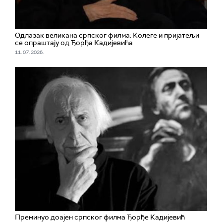
Одлазак великана српског филма: Колеге и пријатељи
се опраштају од Ђорђа Кадијевића
11. 07. 2026.
Преминуо доајен српског филма Ђорђе Кадијевић