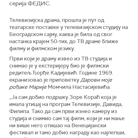
серија ФЕДИС.
Телевизијска драма, прошла је пут од
театарске поставке у телевизијском студију на
Београдском сајму, каква је била од свог
настанка крајем 50-тих, до ТВ драме ближе
филму и филмском језику.
Први који је драму извео из ТВ студија и
снимао је у екстеријеру био је филмски
редитељ Ђорђе Кадијевић. Године 1969.
екранизовао је приповетку
Дарови моје
рођаке Марије
Момчила Настасијевића.
„Ја сам добио подршку Зоре Кораћ која је
имала утицај на програм Телевизије, Давида,
Филипа. Тако да сам први изнео камеру из
студија и снимио сам тај филм, који је ни мање
ни више него отишао на Венецијански
фестивал и тамо добио награду као најлепши,