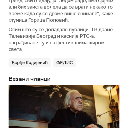
тренд, сви гледају, ја гледам радо, има сјајних,
али бих заиста волела да се врати некако то
време када су се драме више снимале“, каже
глумица Горица Поповић.
Осим што су се допадале публици, ТВ драме
Телевизије Београд и касније РТС-а,
награђиване су и на фестивалима широм
света.
Ђорђе Кадијевић
ФЕДИС
Везани чланци