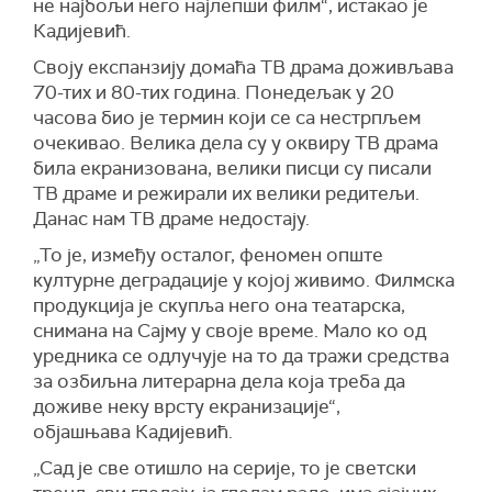
не најбољи него најлепши филм“, истакао је
Кадијевић.
Своју експанзију домаћа ТВ драма доживљава
70-тих и 80-тих година. Понедељак у 20
часова био је термин који се са нестрпљем
очекивао. Велика дела су у оквиру ТВ драма
била екранизована, велики писци су писали
ТВ драме и режирали их велики редитељи.
Данас нам ТВ драме недостају.
„То је, између осталог, феномен опште
културне деградације у којој живимо. Филмска
продукција је скупља него она театарска,
снимана на Сајму у своје време. Мало ко од
уредника се одлучује на то да тражи средства
за озбиљна литерарна дела која треба да
доживе неку врсту екранизације“,
објашњава Кадијевић.
„Сад је све отишло на серије, то је светски