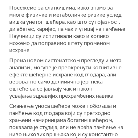
Посежемо за слаткишима, иако знамо за
многе физичке и метаболичке ризике услед
вишка унетог шећера, као што су гојазност,
дијабетес, каријес, па чак и утицај на памћење.
Научници су испитивали како и колико
можемо да поправимо штету променом
исхране.
Према новом систематском прегледу и мета-
анализи , могуће је преокренути когнитивне
ефекте шећерне исхране код глодара, али
вероватно само делимично јер, нека
оштећења се јављају чак и након
усвајања здравијих прехрамбених навика.
Смањење уноса шећера може побољшати
памћење код глодара који су претходно
храњени намирницама богатим шећером,
показала је студија, али не враћа памћење на
ниво њихових вршњака који су константно