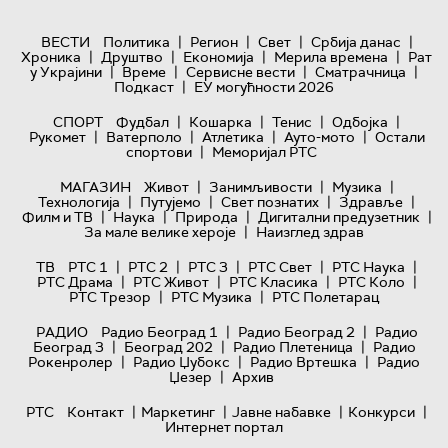
|
|
|
|
ВЕСТИ
Политика
Регион
Свет
Србија данас
|
|
|
|
Хроника
Друштво
Економија
Мерила времена
Рат
|
|
|
|
у Украјини
Време
Сервисне вести
Сматрачница
|
Подкаст
ЕУ могућности 2026
|
|
|
|
СПОРТ
Фудбал
Кошарка
Тенис
Одбојка
|
|
|
|
Рукомет
Ватерполо
Атлетика
Ауто-мото
Остали
|
спортови
Меморијал РТС
|
|
|
МАГАЗИН
Живот
Занимљивости
Музика
|
|
|
|
Технологијa
Путујемо
Свет познатих
Здравље
|
|
|
|
Филм и ТВ
Наука
Природа
Дигитални предузетник
|
За мале велике хероје
Наизглед здрав
|
|
|
|
|
ТВ
РТС 1
РТС 2
РТС 3
РТС Свет
РТС Наука
|
|
|
|
РТС Драма
РТС Живот
РТС Класика
РТС Коло
|
|
РТС Трезор
РТС Музика
РТС Полетарац
|
|
РАДИО
Радио Београд 1
Радио Београд 2
Радио
|
|
|
Београд 3
Београд 202
Радио Плетеница
Радио
|
|
|
Рокенролер
Радио Џубокс
Радио Вртешка
Радио
|
Џезер
Архив
|
|
|
|
РТС
Контакт
Маркетинг
Јавне набавке
Конкурси
Интернет портал