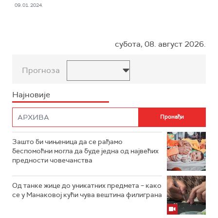
09. 01. 2024.
субота, 08. август 2026.
Прогноза
Најновије
Зашто би чињеница да се рађамо
беспомоћни могла да буде једна од највећих
предности човечанства
Од танке жице до уникатних предмета – како
се у Манаковој кући чува вештина филиграна