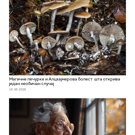
Магичне печурке и Алцхајмерова болест: шта открива
један необичан случај
16. 06. 2026.