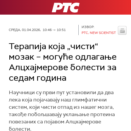
РТС
ИЗВОР:
СРЕДА, 01.04.2026, 10:46 -> 10:51
РТС, NEW SCIENTIST
Терапија која „чисти“
мозак – могуће одлагање
Алцхајмерове болести за
седам година
Научници су први пут установили да два
лека која појачавају наш глимфатични
систем, који чисти отпад из нашег мозга,
такође побољшавају уклањање протеина
повезаних са појавом Алцхајмерове
болести.