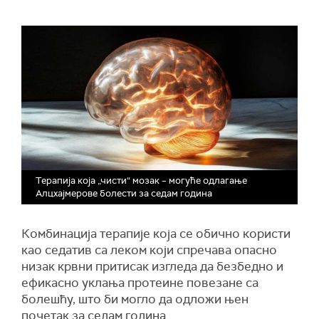
Терапија која „чисти“ мозак – могуће одлагање
Алцхајмерове болести за седам година
Комбинација терапије која се обично користи
као седатив са леком који спречава опасно
низак крвни притисак изгледа да безбедно и
ефикасно уклања протеине повезане са
болешћу, што би могло да одложи њен
почетак за седам година.