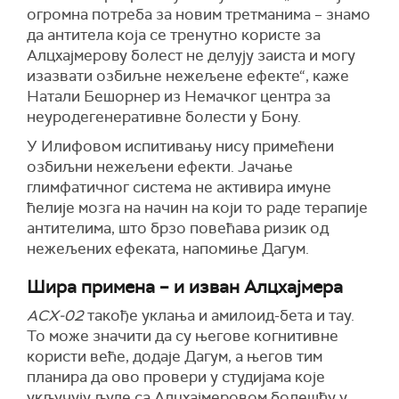
огромна потреба за новим третманима – знамо
да антитела која се тренутно користе за
Алцхајмерову болест не делују заиста и могу
изазвати озбиљне нежељене ефекте“, каже
Натали Бешорнер из Немачког центра за
неуродегенеративне болести у Бону.
У Илифовом испитивању нису примећени
озбиљни нежељени ефекти. Јачање
глимфатичног система не активира имуне
ћелије мозга на начин на који то раде терапије
антителима, што брзо повећава ризик од
нежељених ефеката, напомиње Дагум.
Шира примена – и изван Алцхајмера
ACX-02
такође уклања и амилоид-бета и тау.
То може значити да су његове когнитивне
користи веће, додаје Дагум, а његов тим
планира да ово провери у студијама које
укључују људе са Алцхајмеровом болешћу у