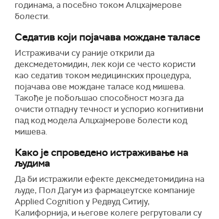
годинама, а посебно током Алцхајмерове
болести.
Седатив који појачава мождане таласе
Истраживачи су раније открили да
дексмедетомидин, лек који се често користи
као седатив током медицинских процедура,
појачава ове мождане таласе код мишева.
Такође је побољшао способност мозга да
очисти отпадну течност и успорио когнитивни
пад код модела Алцхајмерове болести код
мишева.
Како је спроведено истраживање на
људима
Да би истражили ефекте дексмедетомидина на
људе, Пол Дагум из фармацеутске компаније
Applied Cognition у Редвуд Ситију,
Калифорнија, и његове колеге регрутовали су