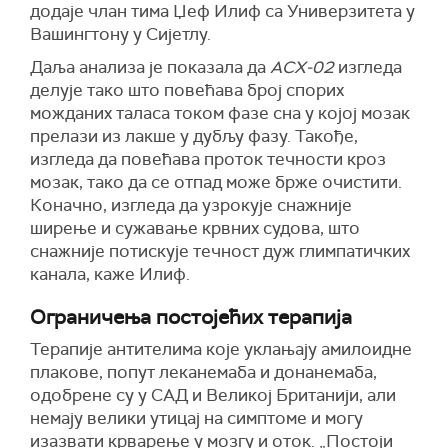
додаје члан тима Џеф Илиф са Универзитета у
Вашингтону у Сијетлу.
Даља анализа је показала да
ACX-02
изгледа
делује тако што повећава број спорих
можданих таласа током фазе сна у којој мозак
прелази из лакше у дубљу фазу. Такође,
изгледа да повећава проток течности кроз
мозак, тако да се отпад може брже очистити.
Коначно, изгледа да узрокује снажније
ширење и сужавање крвних судова, што
снажније потискује течност дуж глимпатичких
канала, каже Илиф.
Ограничења постојећих терапија
Терапије антителима које уклањају амилоидне
плакове, попут леканемаба и донанемаба,
одобрене су у САД и Великој Британији, али
немају велики утицај на симптоме и могу
изазвати крварење у мозгу и оток. „Постоји