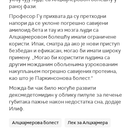
раној фази.
Професор Гу прихвата да су претходни
напори да се уклоне погрешно савијени
амилоид-бета и тау из мозга људи са
Алцхајмеровом болешћу имали ограничене
користи. Ипак, сматра да ако је нови приступ
безбедан и ефикасан, могао би имати широку
примену. „Могао би користити људима са
другим можданим обољењима узрокованим
накупљањем погрешно савијених протеина,
као што је Паркинсонова болест.“
Можда би чак било могуће развити
дексмедетомидин у облику пилуле за лечење
губитака пажње након недостатка сна, додаје
Илиф.
Алцхајмерова болест
Лек за Алцхајмера