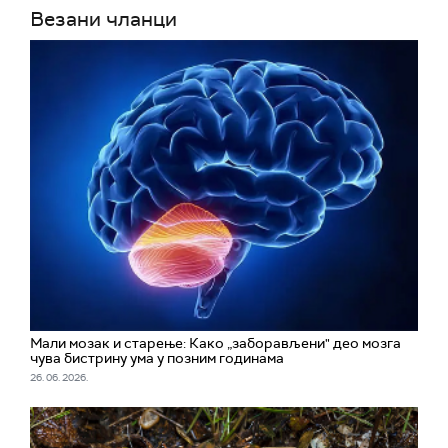
Везани чланци
Мали мозак и старење: Како „заборављени" део мозга
чува бистрину ума у позним годинама
26. 06. 2026.