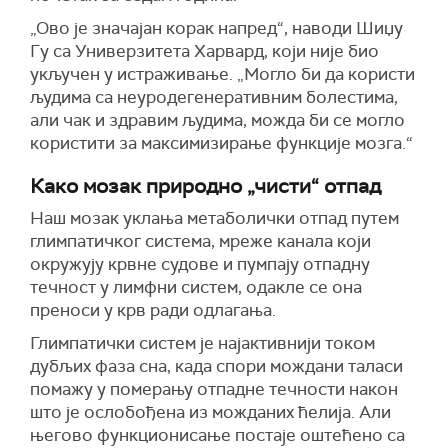
„Ово је значајан корак напред“, наводи Шиџу
Гу са Универзитета Харвард, који није био
укључен у истраживање. „Могло би да користи
људима са неуродегенеративним болестима,
али чак и здравим људима, можда би се могло
користити за максимизирање функције мозга.“
Како мозак природно „чисти“ отпад
Наш мозак уклања метаболички отпад путем
глимпатичког система, мреже канала који
окружују крвне судове и пумпају отпадну
течност у лимфни систем, одакле се она
преноси у крв ради одлагања.
Глимпатички систем је најактивнији током
дубљих фаза сна, када спори мождани таласи
помажу у померању отпадне течности након
што је ослобођена из можданих ћелија. Али
његово функционисање постаје оштећено са