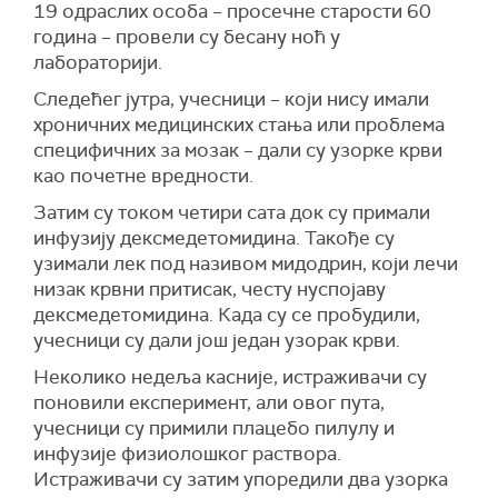
19 одраслих особа – просечне старости 60
година – провели су бесану ноћ у
лабораторији.
Следећег јутра, учесници – који нису имали
хроничних медицинских стања или проблема
специфичних за мозак – дали су узорке крви
као почетне вредности.
Затим су током четири сата док су примали
инфузију дексмедетомидина. Такође су
узимали лек под називом мидодрин, који лечи
низак крвни притисак, честу нуспојаву
дексмедетомидина. Када су се пробудили,
учесници су дали још један узорак крви.
Неколико недеља касније, истраживачи су
поновили експеримент, али овог пута,
учесници су примили плацебо пилулу и
инфузије физиолошког раствора.
Истраживачи су затим упоредили два узорка