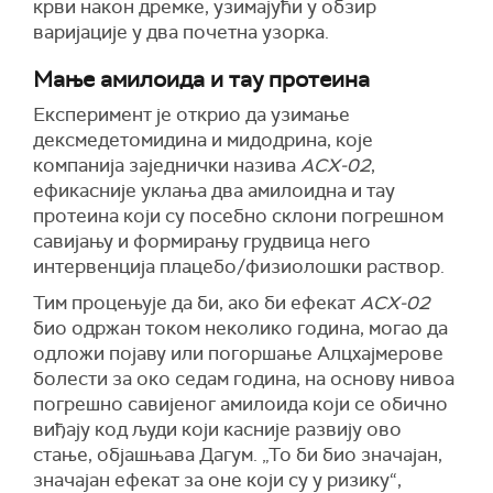
крви након дремке, узимајући у обзир
варијације у два почетна узорка.
Мање амилоида и тау протеина
Експеримент је открио да узимање
дексмедетомидина и мидодрина, које
компанија заједнички назива
ACX-02
,
ефикасније уклања два амилоидна и тау
протеина који су посебно склони погрешном
савијању и формирању грудвица него
интервенција плацебо/физиолошки раствор.
Тим процењује да би, ако би ефекат
ACX-02
био одржан током неколико година, могао да
одложи појаву или погоршање Алцхајмерове
болести за око седам година, на основу нивоа
погрешно савијеног амилоида који се обично
виђају код људи који касније развију ово
стање, објашњава Дагум. „То би био значајан,
значајан ефекат за оне који су у ризику“,