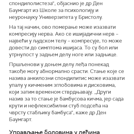
спондилолистеза“, објаснио је др Ден
Баумгарт из Школе за психологију и
неуронауку Универзитета у Бристолу.
На тај начин, ово померање може изазвати
компресију нерва. Ако се ишијадични нерв –
највећи у људском телу – компресује, то може
довести до симптома ишијаса. То су бол или
утрнулост у задњем делу ноге или задњице.
Пршљенови у доњем делу леђа понекад
такође могу абнормално срасти. Стање које се
назива анкилозни спондилитис може изазвати
упалу у кичменим зглобовима и дисковима,
који затим временом стврдњавају. „Други
назив за то стање је бамбусова кичма, јер сада
крути и нефлексибилни стуб подсећа на
чврсту стабљику бамбуса“, каже др Ден
Баумгарт.
Управљање боловима у леђима