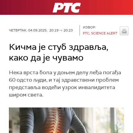
РТС
ИЗВОР:
ЧЕТВРТАК, 04.09.2025, 20:19 -> 20:23
РТС, SCIENCE ALERT
Кичма је стуб здравља,
како да је чувамо
Нека врста бола у доњем делу леђа погађа
60 одсто људи, и тај здравствени проблем
представља водећи узрок инвалидитета
широм света.