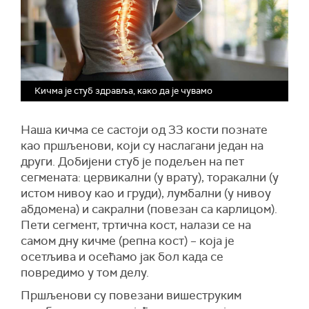
Кичма је стуб здравља, како да је чувамо
Наша кичма се састоји од 33 кости познате
као пршљенови, који су наслагани један на
други. Добијени стуб је подељен на пет
сегмената: цервикални (у врату), торакални (у
истом нивоу као и груди), лумбални (у нивоу
абдомена) и сакрални (повезан са карлицом).
Пети сегмент, тртична кост, налази се на
самом дну кичме (репна кост) – која је
осетљива и осећамо јак бол када се
повредимо у том делу.
Пршљенови су повезани вишеструким