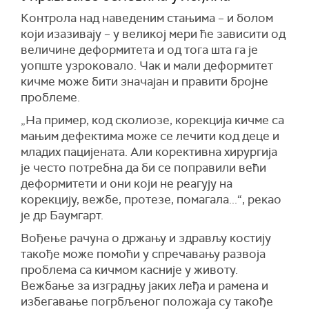
Контрола над наведеним стањима – и болом
који изазивају – у великој мери ће зависити од
величине деформитета и од тога шта га је
уопште узроковало. Чак и мали деформитет
кичме може бити значајан и правити бројне
проблеме.
„На пример, код сколиозе, корекција кичме са
мањим дефектима може се лечити код деце и
младих пацијената. Али корективна хирургија
је често потребна да би се поправили већи
деформитети и они који не реагују на
корекцију, вежбе, протезе, помагала...“, рекао
је др Баумгарт.
Вођење рачуна о држању и здрављу костију
такође може помоћи у спречавању развоја
проблема са кичмом касније у животу.
Вежбање за изградњу јаких леђа и рамена и
избегавање погрбљеног положаја су такође