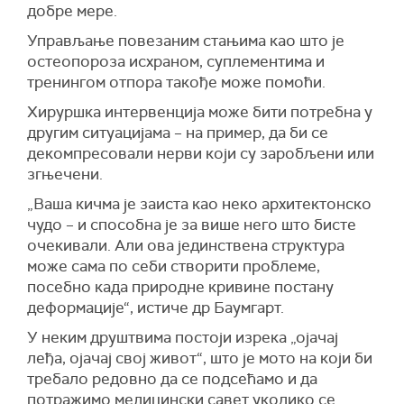
добре мере.
Управљање повезаним стањима као што је
остеопороза исхраном, суплементима и
тренингом отпора такође може помоћи.
Хируршка интервенција може бити потребна у
другим ситуацијама – на пример, да би се
декомпресовали нерви који су заробљени или
згњечени.
„Ваша кичма је заиста као неко архитектонско
чудо – и способна је за више него што бисте
очекивали. Али ова јединствена структура
може сама по себи створити проблеме,
посебно када природне кривине постану
деформације“, истиче др Баумгарт.
У неким друштвима постоји изрека „ојачај
леђа, ојачај свој живот“, што је мото на који би
требало редовно да се подсећамо и да
потражимо медицински савет уколико се