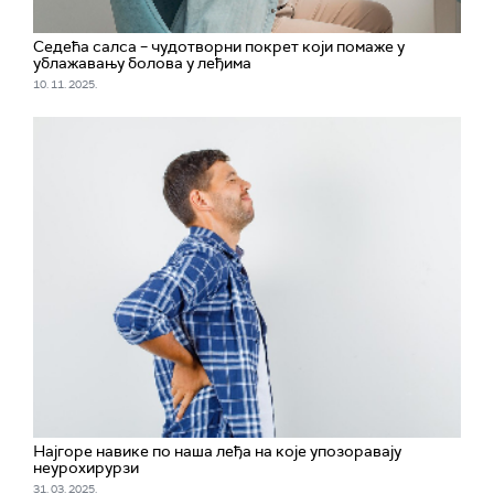
Седећa салса – чудотворни покрет који помаже у
ублажавању болова у леђима
10. 11. 2025.
Најгоре навике по наша леђа на које упозоравају
неурохирурзи
31. 03. 2025.