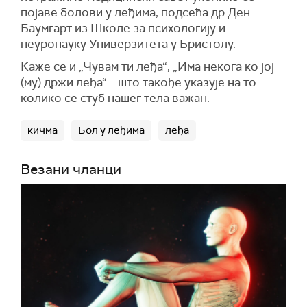
појаве болови у леђима, подсећа др Ден
Баумгарт из Школе за психологију и
неуронауку Универзитета у Бристолу.
Каже се и „Чувам ти леђа“, „Има некога ко јој
(му) држи леђа“... што такође указује на то
колико се стуб нашег тела важан.
кичма
Бол у леђима
леђа
Везани чланци