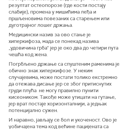
резултат остеопорозе (где кости постају
слабије), промена у мишићима леђа и
пршљеновима повезаних са старењем или
дуготрајног лошег држања.
Медицински назив за ово стање је
хиперкифоза, мада се понекад назива
„удовичина грба“ јер је око два до четири пута
чешћа код жена.
Погрбљено држање са спуштеним раменима је
обично знак хиперкифозе. У неким
случајевима, може постати толико екстремно
да отежава дисање јер се због притиснутих
груди плућа не могу правилно пунити
кисеоником. Такође може утицати на гутање,
јер врат постаје хоризонталнији, а једњак
потенцијално сужен.
И наравно, јављају се бол и укоченост. Ово је
уобичајена тема код већине пацијената са