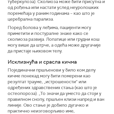
туберкулоза). Сколиоза може бити присутна и
од рођења или настати услед неуролошких
поремећаја у раним годинама – као што је
церебрална парализа.
Поред болова у леђима, пацијенти могу
приметити и постуралне знаке како се
сколиоза развија. Лопатице или грудни кош
могу више да штрче, а одећа може другачије
да пристаје њиховом телу.
Исклизнућа и срасла кичма
Појединачни пршљенови у било ком делу
кичме понекад могу бити померени као
резултат трауме, „истрошености“ или
одређених здравствених стања (као што је
остеопороза). „То значи да уместо да стоји у
правилном снопу, пршљен клизи напред и ван
линије. Ово стање је добило дугачко и
практично неизговорљиво име,