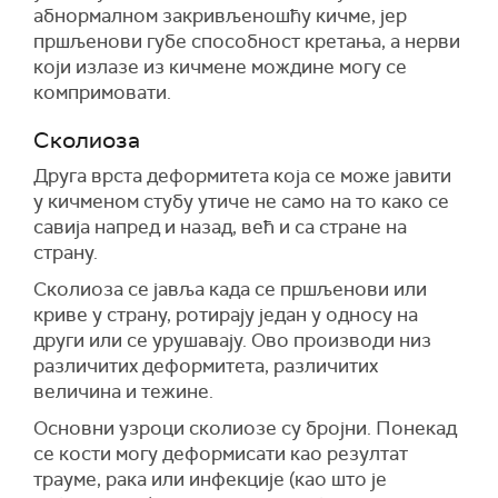
абнормалном закривљеношћу кичме, јер
пршљенови губе способност кретања, а нерви
који излазе из кичмене мождине могу се
компримовати.
Сколиоза
Друга врста деформитета која се може јавити
у кичменом стубу утиче не само на то како се
савија напред и назад, већ и са стране на
страну.
Сколиоза се јавља када се пршљенови или
криве у страну, ротирају један у односу на
други или се урушавају. Ово производи низ
различитих деформитета, различитих
величина и тежине.
Основни узроци сколиозе су бројни. Понекад
се кости могу деформисати као резултат
трауме, рака или инфекције (као што је