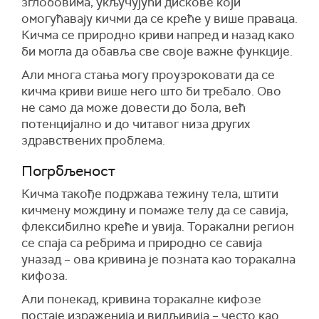
зглобовима, укључујући дискове који
омогућавају кичми да се креће у више праваца.
Кичма се природно криви напред и назад како
би могла да обавља све своје важне функције.
Али многа стања могу проузроковати да се
кичма криви више него што би требало. Ово
не само да може довести до бола, већ
потенцијално и до читавог низа других
здравствених проблема.
Погрбљеност
Кичма такође подржава тежину тела, штити
кичмену мождину и помаже телу да се савија,
флексибилно креће и увија. Торакални регион
се спаја са ребрима и природно се савија
уназад – ова кривина је позната као торакална
кифоза.
Али понекад, кривина торакалне кифозе
постаје израженија и видљивија – често као