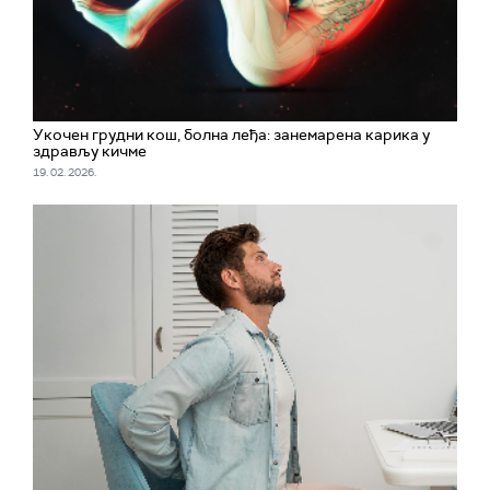
Укочен грудни кош, болна леђа: занемарена карика у
здрављу кичме
19. 02. 2026.