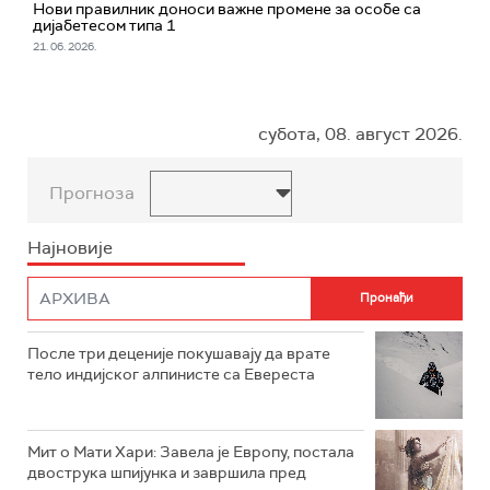
Нови правилник доноси важне промене за особе са
дијабетесом типа 1
21. 06. 2026.
субота, 08. август 2026.
Прогноза
Најновије
После три деценије покушавају да врате
тело индијског алпинисте са Евереста
Мит о Мати Хари: Завела је Европу, постала
двострука шпијунка и завршила пред