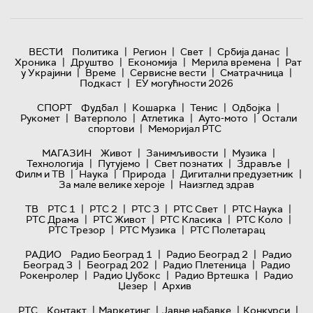
|
|
|
|
ВЕСТИ
Политика
Регион
Свет
Србија данас
|
|
|
|
Хроника
Друштво
Економија
Мерила времена
Рат
|
|
|
|
у Украјини
Време
Сервисне вести
Сматрачница
|
Подкаст
ЕУ могућности 2026
|
|
|
|
СПОРТ
Фудбал
Кошарка
Тенис
Одбојка
|
|
|
|
Рукомет
Ватерполо
Атлетика
Ауто-мото
Остали
|
спортови
Меморијал РТС
|
|
|
МАГАЗИН
Живот
Занимљивости
Музика
|
|
|
|
Технологијa
Путујемо
Свет познатих
Здравље
|
|
|
|
Филм и ТВ
Наука
Природа
Дигитални предузетник
|
За мале велике хероје
Наизглед здрав
|
|
|
|
|
ТВ
РТС 1
РТС 2
РТС 3
РТС Свет
РТС Наука
|
|
|
|
РТС Драма
РТС Живот
РТС Класика
РТС Коло
|
|
РТС Трезор
РТС Музика
РТС Полетарац
|
|
РАДИО
Радио Београд 1
Радио Београд 2
Радио
|
|
|
Београд 3
Београд 202
Радио Плетеница
Радио
|
|
|
Рокенролер
Радио Џубокс
Радио Вртешка
Радио
|
Џезер
Архив
|
|
|
|
РТС
Контакт
Маркетинг
Јавне набавке
Конкурси