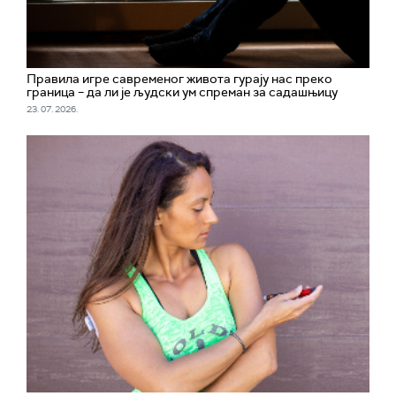
Правила игре савременог живота гурају нас преко
граница – да ли је људски ум спреман за садашњицу
23. 07. 2026.