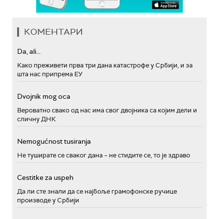
КОМЕНТАРИ
Da, ali...
Како преживети прва три дана катастрофе у Србији, и за
шта нас припрема ЕУ
Dvojnik mog oca
Вероватно свако од нас има свог двојника са којим дели и
сличну ДНК
Nemogućnost tusiranja
Не туширате се сваког дана – не стидите се, то је здраво
Cestitke za uspeh
Да ли сте знали да се најбоље грамофонске ручице
производе у Србији