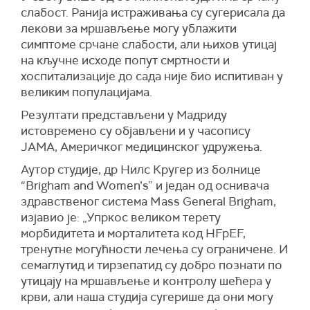
слабост. Ранија истраживања су сугерисала да
лекови за мршављење могу ублажити
симптоме срчане слабости, али њихов утицај
на кључне исходе попут смртности и
хоспитализације до сада није био испитиван у
великим популацијама.
Резултати представљени у Мадриду
истовремено су објављени и у часопису
ЈАМА, Америчког медицинског удружења.
Аутор студије, др Нилс Кругер из болнице
“Brigham and Women’s” и један од оснивача
здравственог система Mass General Brigham,
изјавио је: „Упркос великом терету
морбидитета и морталитета код HFpEF,
тренутне могућности лечења су ограничене. И
семаглутид и тирзепатид су добро познати по
утицају на мршављење и контролу шећера у
крви, али наша студија сугерише да они могу