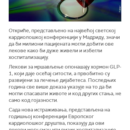
Откриће, представљено на највећој светској
кардиолошкој конференцији у Мадриду, значи
да би милиони пацијената могли добити ове
лекове како би дуже живели и избегли
хоспитализацију.
Лекови за мршављење опонашају хормон GLP-
1, који даје осећај ситости, а првобитно су
развијени за лечење дијабетеса. Последњих
година све више доказа указује на то да би
могли спасавати животе и код других стања, не
само код гојазности.
Сада нова истраживања, представљена на
годишњој конференцији Европског
кардиолошког друштва, показују да ови
лекови могу смањити ризик хоспитализације