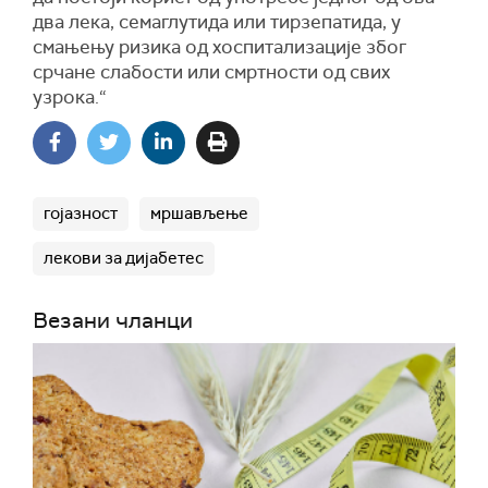
два лека, семаглутида или тирзепатида, у
смањењу ризика од хоспитализације због
срчане слабости или смртности од свих
узрока.“
гојазност
мршављење
лекови за дијабетес
Везани чланци