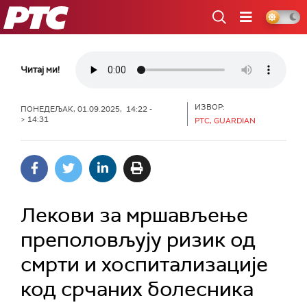
РТС
Читај ми!
ИЗВОР:
ПОНЕДЕЉАК, 01.09.2025, 14:22 -
> 14:31
РТС, GUARDIAN
Лекови за мршављење
преполовљују ризик од
смрти и хоспитализације
код срчаних болесника