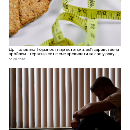
Др Половина: Гојазност није естетски, већ здравствени
проблем – терапија се не сме прекидати на своју руку
06. 08. 2026.