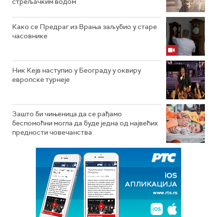
стрељачким водом
Како се Предраг из Врања заљубио у старе
часовнике
Ник Кејв наступио у Београду у оквиру
европске турнеје
Зашто би чињеница да се рађамо
беспомоћни могла да буде једна од највећих
предности човечанства