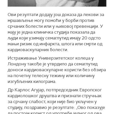
Ови резултати додају још доказа да лекови за
мршављење могу помоћи у борби против
срчаних болести или у њиховој превенцији. У
мају је једна клиничка студија показала да
људи који узимају семаглутид имају 20 одсто
мањи ризик од инфаркта, шлога или смрти од
кардиоваскуларних болести.
Истраживање Универзитетског колеџа у
Лондону такође је утврдило да семаглутид
доноси кардиоваскуларне користи без обзира
на почетну телесну тежину или количину
изгубљених килограма.
Др Карлос Агујар, потпредседник Европског
кардиолошког друштва и признати стручњак
за срчану слабост, који није био укључен у
студију, поздравио је резултате: „Ово показује
да постоји корист од употребе једног од ова