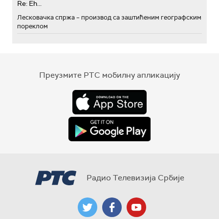
Re: Eh...
Лесковачка спржа – производ са заштићеним географским
пореклом
Преузмите РТС мобилну апликацију
Радио Телевизија Србије