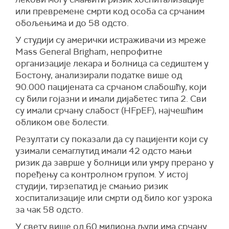
или превремене смрти код особа са срчаним
обољењима и до 58 одсто.
У студији су амерички истраживачи из мреже
Mass General Brigham, непрофитне
организације лекара и болница са седиштем у
Бостону, анализирали податке више од
90.000 пацијената са срчаном слабошћу, који
су били гојазни и имали дијабетес типа 2. Сви
су имали срчану слабост (HFpEF), најчешћим
обликом ове болести.
Резултати су показали да су пацијенти који су
узимали семаглутид имали 42 одсто мањи
ризик да заврше у болници или умру прерано у
поређењу са контролном групом. У истој
студији, тирзепатид је смањио ризик
хоспитализације или смрти од било ког узрока
за чак 58 одсто.
У свету више од 60 милиона људи има срчану