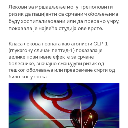
Лекови за мршављење могу преполовити
ризик да пацијенти са срчаним обољењима
буду хоспитализовани или да прерано умру,
показала је највећа студија ове врсте.
Класа лекова позната као агонисти GLP-1
(глукагону сличан пептид-1) показала је
велике позитивне ефекте за срчане
болеснике, значајно смањујући ризик од
тешког оболевања или превремене смрти од
било ког узрока.