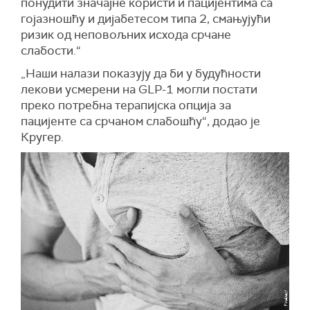
понудити значајне користи и пацијентима са
гојазношћу и дијабетесом типа 2, смањујући
ризик од неповољних исхода срчане
слабости.“
„Наши налази показују да би у будућности
лекови усмерени на GLP-1 могли постати
преко потребна терапијска опција за
пацијенте са срчаном слабошћу“, додао је
Кругер.