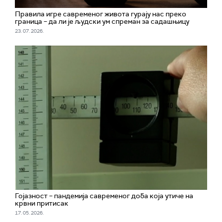
Правила игре савременог живота гурају нас преко
граница – да ли је људски ум спреман за садашњицу
23. 07. 2026.
Гојазност – пандемија савременог доба која утиче на
крвни притисак
17. 05. 2026.