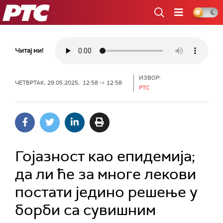
РТС
Читај ми!
ИЗВОР:
ЧЕТВРТАК, 29.05.2025, 12:58 -> 12:58
РТС
Гојазност као епидемија;
да ли ће за многе лекови
постати једино решење у
борби са сувишним