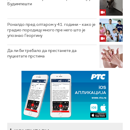
Будимпешти
Роналдо пред олтаром у 41. години – како је
градио породицу много пре него што је
упознао Георгину
Да ли би требало да престанете да
пуцкетате прстима