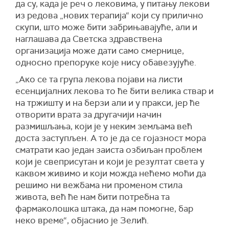
да су, када је реч о лековима, у питању лекови
из редова „нових терапија“ који су прилично
скупи, што може бити забрињавајуће, али и
наглашава да Светска здравствена
организација може дати само смернице,
односно препоруке које нису обавезујуће.
„Ако се та група лекова појави на листи
есенцијалних лекова то ће бити велика ствар и
на тржишту и на берзи али и у пракси, јер ће
отворити врата за другачији начин
размишљања, који је у неким земљама већ
доста заступљен. А то је да се гојазност мора
сматрати као један заиста озбиљан проблем
који је свеприсутан и који је резултат света у
каквом живимо и који можда нећемо моћи да
решимо ни вежбама ни променом стила
живота, већ ће нам бити потребна та
фармаколошка штака, да нам помогне, бар
неко време“, објаснио је Зелић.