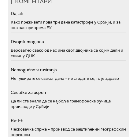
КОМЕНТАРИ
Da, ali...
Како преживети прва три дана катастрофе у Србији, и за
шта нас припрема ЕУ
Dvojnik mog oca
Вероватно свако од нас има свог двојника са којим дели и
сличну ДНК
Nemogućnost tusiranja
Не туширате се сваког дана – не стидите се, то је здраво
Cestitke za uspeh
Да ли сте знали да се најбоље грамофонске ручице
производе у Србији
Re: Eh...
Лесковачка спржа – производ са заштићеним географским
пореклом