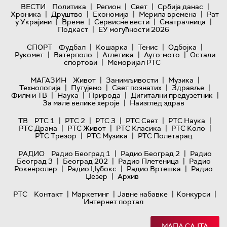
|
|
|
|
ВЕСТИ
Политика
Регион
Свет
Србија данас
|
|
|
|
Хроника
Друштво
Економија
Мерила времена
Рат
|
|
|
|
у Украјини
Време
Сервисне вести
Сматрачница
|
Подкаст
ЕУ могућности 2026
|
|
|
|
СПОРТ
Фудбал
Кошарка
Тенис
Одбојка
|
|
|
|
Рукомет
Ватерполо
Атлетика
Ауто-мото
Остали
|
спортови
Меморијал РТС
|
|
|
МАГАЗИН
Живот
Занимљивости
Музика
|
|
|
|
Технологијa
Путујемо
Свет познатих
Здравље
|
|
|
|
Филм и ТВ
Наука
Природа
Дигитални предузетник
|
За мале велике хероје
Наизглед здрав
|
|
|
|
|
ТВ
РТС 1
РТС 2
РТС 3
РТС Свет
РТС Наука
|
|
|
|
РТС Драма
РТС Живот
РТС Класика
РТС Коло
|
|
РТС Трезор
РТС Музика
РТС Полетарац
|
|
РАДИО
Радио Београд 1
Радио Београд 2
Радио
|
|
|
Београд 3
Београд 202
Радио Плетеница
Радио
|
|
|
Рокенролер
Радио Џубокс
Радио Вртешка
Радио
|
Џезер
Архив
|
|
|
|
РТС
Контакт
Маркетинг
Јавне набавке
Конкурси
Интернет портал
МАПА САЈТА