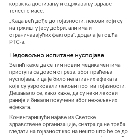
корак ка достизању и одржавању здраве
телесне масе.
„Када већ дође до гојазности, лекови који су
на тржишту јесу добри, али има и
ограничавајућих фактора“, додала је гошћа
РТС-а.
Недовољно испитане нуспојаве
Зелић каже да се тим новим медикаментима
приступа са дозом опреза, због праћења
нуспојава, и да је било негативних ефеката
које су узроковали лекови против гојазности.
Дешавало се, како каже, да су неки лекови
раније и бивали повучени због нежељених
ефеката.
Коментаришући најаве из Светске
здравствене организације, сматра да не треба
гледати на гојазност као на нешто што ће се до