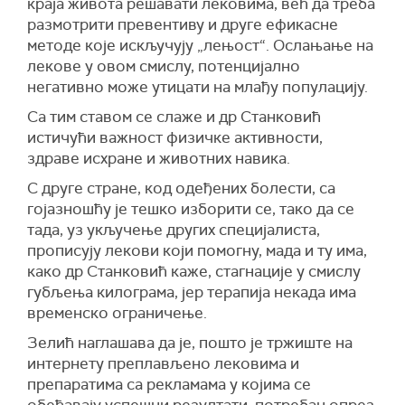
краја живота решавати лековима, већ да треба
размотрити превентиву и друге ефикасне
методе које искључују „лењост“. Ослањање на
лекове у овом смислу, потенцијално
негативно може утицати на млађу популацију.
Са тим ставом се слаже и др Станковић
истичући важност физичке активности,
здраве исхране и животних навика.
С друге стране, код одеђених болести, са
гојазношћу је тешко изборити се, тако да се
тада, уз укључење других специјалиста,
прописују лекови који помогну, мада и ту има,
како др Станковић каже, стагнације у смислу
губљења килограма, јер терапија некада има
временско ограничење.
Зелић наглашава да је, пошто је тржиште на
интернету преплављено лековима и
препаратима са рекламама у којима се