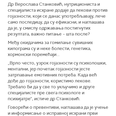
Др Верослава Станковић, нутрициониста и
специјалиста исхране додаје да лекови против
гојазности, који се данас употребљавају, лече
само последицу, да су ефикасни, и наглашава
да је, у смислу одржавања постигнутих
резултата, важно питање – шта после?
Међу окидачима за гомилање сувишних
килограма су и неке болести, генетика,
хормонски поремећаји...
„Врло често, узрок гојазности су психолошки,
ментални, јер почетак гојазности јесте
затрпавање емотивних потреба. Када већ
дође до гојазности, користимо лекове.
Требало би да у све то укључимо и друге
специјалисте пре свега психологе и
психијатре“, истиче др Станковић.
Говорећи о превентиви, наглашава да је учење
и информисање о исправној исхрани први