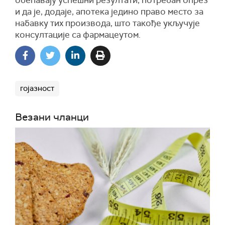
обећавају успешни резултати, потребан опрез
и да је, додаје, апотека једино право место за
набавку тих производа, што такође укључује
консултације са фармацеутом.
гојазност
Везани чланци