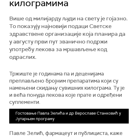
килограмима
Више од милијарду људи на свету је гојазно.
То показују најновији подаци Светске
здравствене организације која планира да
у августу први пут званично подржи
употребу лекова за мршављење код
одраслих.
Тржиште је годинама па и деценијама
преплављено бројним препаратима који су
намењени скидању сувишних килограма. Ту је
и већа понуда лекова које прате и одређени
суплементи.
Гостовање Павла Зелића и др Верославе Станковић у
Јутарњем програму
Павле Зелић, фармацеут и публициста, каже