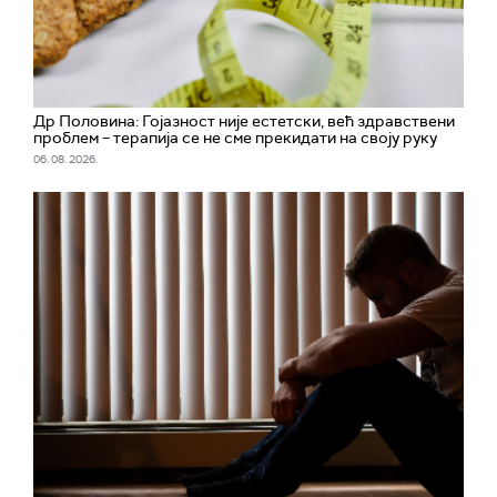
Др Половина: Гојазност није естетски, већ здравствени
проблем – терапија се не сме прекидати на своју руку
06. 08. 2026.