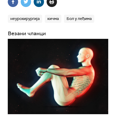
неурохирургија
кичма
Бол у леђима
Везани чланци