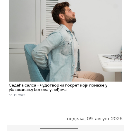
Седећa салса – чудотворни покрет који помаже у
ублажавању болова у леђима
10. 11. 2025.
недеља, 09. август 2026.