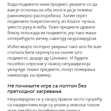
Када подижете неки предмет, уверите се да
вам је ослонац на обе ноге и да је тежина
равномерно распоређена. Затим терет
подигните покретом ногу, из благог чучња,
уместо руку и леђа. Теже предмете држите
близу тела када их подижете, јер тако мање
оптерећујете кичму, саветују неурохирурзи.
Избегавајте потпуно увијање тако што ће вам
стопала бити окренута ка ономе што
подижете, додаје др Џенкинс. И будите
посебно опрезни у свакој ситуацији која
укључује тешке предмете, попут померања
намештаја, на пример.
Не почињите игре са лоптом без
претходног загревања
Неуохирурзи се у својој пракси често сусрећу
са пацијентима који су упали у невоље током
игре пиклбола (комбинације тениса,