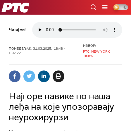
РТС
Читај ми!
ИЗВОР:
ПОНЕДЕЉАК, 31.03.2025, 18:48 -
РТС, NEW YORK
> 07:22
TIMES
Најгоре навике по наша
леђа на које упозоравају
неурохирурзи