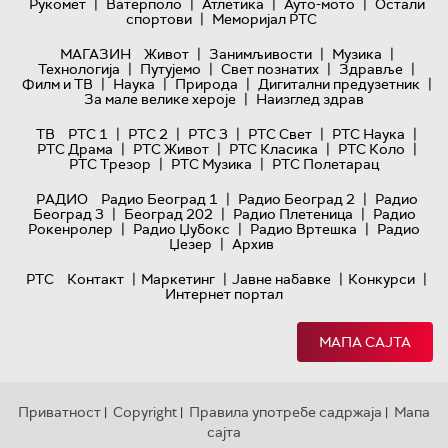
|
|
|
|
Рукомет
Ватерполо
Атлетика
Ауто-мото
Остали
|
спортови
Меморијал РТС
|
|
|
МАГАЗИН
Живот
Занимљивости
Музика
|
|
|
|
Технологијa
Путујемо
Свет познатих
Здравље
|
|
|
|
Филм и ТВ
Наука
Природа
Дигитални предузетник
|
За мале велике хероје
Наизглед здрав
|
|
|
|
|
ТВ
РТС 1
РТС 2
РТС 3
РТС Свет
РТС Наука
|
|
|
|
РТС Драма
РТС Живот
РТС Класика
РТС Коло
|
|
РТС Трезор
РТС Музика
РТС Полетарац
|
|
РАДИО
Радио Београд 1
Радио Београд 2
Радио
|
|
|
Београд 3
Београд 202
Радио Плетеница
Радио
|
|
|
Рокенролер
Радио Џубокс
Радио Вртешка
Радио
|
Џезер
Архив
|
|
|
|
РТС
Контакт
Маркетинг
Јавне набавке
Конкурси
Интернет портал
МАПА САЈТА
Приватност
Copyright
Правила употребе садржаја
Мапа
|
|
|
сајта