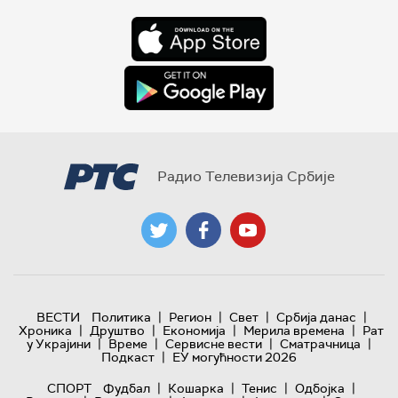
Радио Телевизија Србије
|
|
|
|
ВЕСТИ
Политика
Регион
Свет
Србија данас
|
|
|
|
Хроника
Друштво
Економија
Мерила времена
Рат
|
|
|
|
у Украјини
Време
Сервисне вести
Сматрачница
|
Подкаст
ЕУ могућности 2026
|
|
|
|
СПОРТ
Фудбал
Кошарка
Тенис
Одбојка