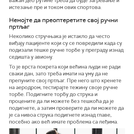
важан део рутине треба да буде загревање и
истезање пре и током ових спортова.
Немојте да преоптеретите свој ручни
пртљаг
Неколико стручњака је истакло да често
виђају пацијенте који су се повредили када су
подизали тешке ручне торбе у преграду изнад
седишта у авиону.
То је врста покрета који већина људи не ради
сваки дан, зато треба имати на уму да не
препуните свој пртљаг. Пре него што кренете
на аеродром, тестирајте тежину своје ручне
торбе. Подигните торбу до струка и
процените да ли можете без тешкоћа да је
подигнете, а затим проверите да ли можете да
је са нивоа струка подигнете изнад главе,
посебно ако већ имате проблема са леђима.