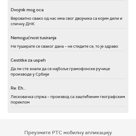
Dvojnik mog oca
Вероватно свако од нас има свог двојника са којим дели и
сличну ДНК
Nemogućnost tusiranja
Не туширате се сваког дана – не стидите се, то је здраво
Cestitke za uspeh
Да ли сте знали да се најбоље грамофонске ручице
производе у Србији
Re: Eh...
Лесковачка спржа – производ са заштићеним географским
пореклом
Преузмите РТС мобилну апликацију