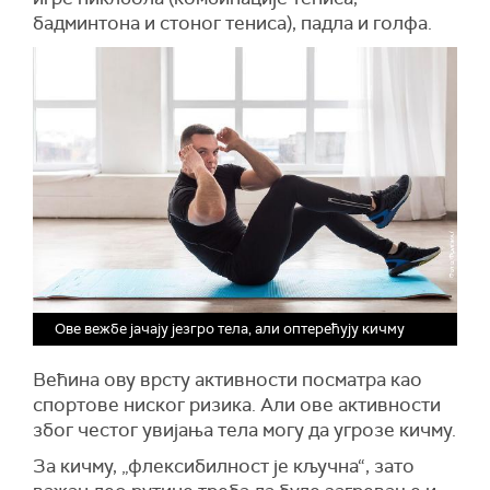
бадминтона и стоног тениса), падла и голфа.
Ове вежбе јачају језгро тела, али оптерећују кичму
Већина ову врсту активности посматра као
спортове ниског ризика. Али ове активности
због честог увијања тела могу да угрозе кичму.
За кичму, „флексибилност је кључна“, зато