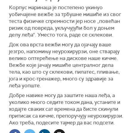
Корпус маринаца је постепено укинуо
уобичајене вежбе за трбушне мишиће из свог
теста физичке спремности јер носе „повећан
ризик од повреда, укључујући бол у доњем
делу леђа“. Уместо тога, раде се склекови.
Док ова врста вежби могу да ојачају ваше
језгро, напомињу неурохирурзи, оне стварају
велико оптерећење на дискове наше кичме.
Вежбе које јачају мишиће централног дела
тела, као што су склекови, пилатес, пливање,
јога и крос-тренажер, много су здравије за
леђа уопште.
Добре навике могу да заштите наша леђа, а
уколико много седите током дана, устаните и
ходајте сваких сат времена да бисте скинули
притисак са кичме, препоручују неурохирурзи.
Ако треба, подесите тајмер да вас подсети.