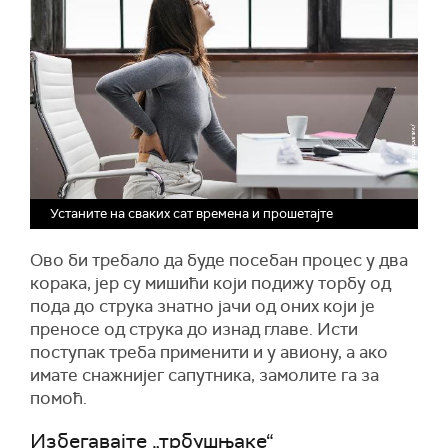
Устаните на сваких сат времена и прошетајте
Ово би требало да буде посебан процес у два
корака, јер су мишићи који подижу торбу од
пода до струка знатно јачи од оних који је
преносе од струка до изнад главе. Исти
поступак треба применити и у авиону, а ако
имате снажнијег сапутника, замолите га за
помоћ.
Избегавајте „трбушњаке“