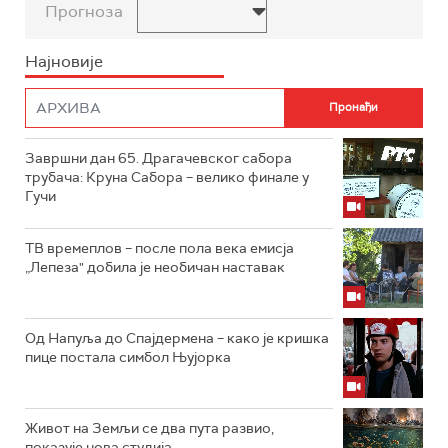
Прогноза
Најновије
Завршни дан 65. Драгачевског сабора
трубача: Круна Сабора – велико финале у
Гучи
ТВ времеплов – после пола века емисја
„Лепеза" добила је необичан наставак
Од Напуља до Спајдермена – како је кришка
пице постала симбол Њујорка
Живот на Земљи се два пута развио,
показује нова студија