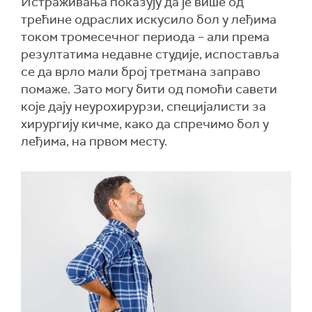
Истраживања показују да је више од
трећине одраслих искусило бол у леђима
током тромесечног периода – али према
резултатима недавне студије, испоставља
се да врло мали број третмана заправо
помаже. Зато могу бити од помоћи савети
које дају неурохирурзи, специјалисти за
хирургију кичме, како да спречимо бол у
леђима, на првом месту.