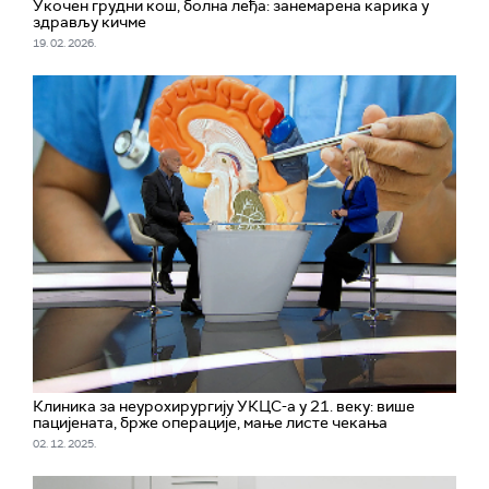
Укочен грудни кош, болна леђа: занемарена карика у
здрављу кичме
19. 02. 2026.
Клиника за неурохирургију УКЦС-а у 21. веку: више
пацијената, брже операције, мање листе чекања
02. 12. 2025.