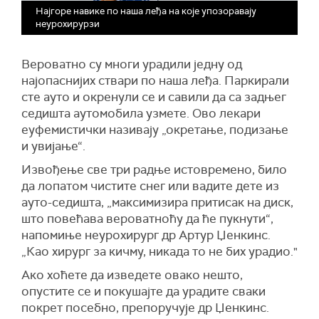
Најгоре навике по наша леђа на које упозоравају
неурохирурзи
Вероватно су многи урадили једну од
најопаснијих ствари по наша леђа. Паркирали
сте ауто и окренули се и савили да са задњег
седишта аутомобила узмете. Ово лекари
еуфемистички називају „окретање, подизање
и увијање“.
Извођење све три радње истовремено, било
да лопатом чистите снег или вадите дете из
ауто-седишта, „максимизира притисак на диск,
што повећава вероватноћу да ће пукнути“,
напомиње неурохирург др Артур Џенкинс.
„Као хирург за кичму, никада то не бих урадио."
Ако хоћете да изведете овако нешто,
опустите се и покушајте да урадите сваки
покрет посебно, препоручује др Џенкинс.