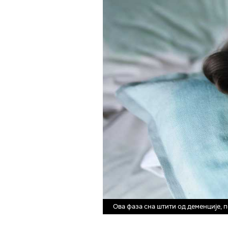
Ова фаза сна штити од деменције, п