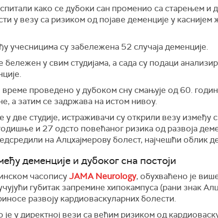
спитали како се дубоки сан променио са старењем и д
ти у везу са ризиком од појаве деменције у каснијем
ђу учесницима су забележена 52 случаја деменције.
е бележен у свим студијама, а сада су подаци анализир
нције.
е време проведено у дубоком сну смањује од 60. године
не, а затим се задржава на истом нивоу.
е у две
студиј
е
, истраживачи су открили везу између 
одишње и 27 одсто повећаног ризика од развоја демен
редсредили на Алцхајмерову болест, најчешћи облик д
међу деменције и дубоког сна постоји
цинском часопису
JAMA Neurology
, обухваћено je
више
учујући губитак запремине хипокампуса (рани знак Ал
приносе
развоју
кардиоваскуларни
х
болести.
 је у директној
вез
и
са већим ризиком од кардиоваск