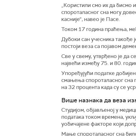
„Користили смо их да бисмо и
спороталасног сна могу довес
касније“, навео је Пасе.
Током 17 година праћења, ме
Дубоки сан учесника такође ј
постоји веза са појавом деме
Све у свему, утврђено је да с
највећи између 75. и 80. годи
У
поређујући
податке добијен
смањења спороталасног сна г
на 32 процента када су се ус
Више назнака да веза из
Студијом, објављеној у меди
података током времена, укљ
уобичајене факторе који до
Мање
спороталасног сна
било