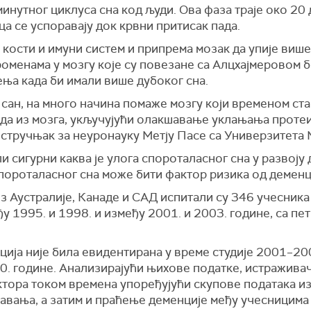
инутног циклуса сна код људи. Ова фаза траје око 20 до
ца се успоравају док крвни притисак пада.
 кости и имуни систем и припрема мозак да упије виш
променама у мозгу које су повезане са Алцхајмеровом
ења када би имали више дубоког сна.
сан, на много начина помаже мозгу који временом стар
а из мозга, укључујући олакшавање уклањања протеин
 стручњак за неуронауку Метју Пасе са Универзитета 
и сигурни каква је улога спороталасног сна у развоју
спороталасног сна може бити фактор ризика од деменц
з Аустралије, Канаде и САД испитали су 346 учесника 
еђу 1995. и 1998. и између 2001. и 2003. године, са п
ција није била евидентирана у време студије 2001–20
0. године. Анализирајући њихове податке, истраживач
актора током времена упоређујући скупове података и
авања, а затим и праћење деменције међу учесницима 