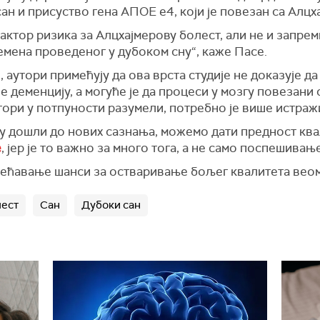
ан и п
рисуство
гена АПОЕ е4
, који је повезан са Ал
фактор ризика за Алцхајмерову болест, али не и запрем
емена проведеног у дубоком сну
“, каже Пасе.
, аутори примећују да ова врста студије не доказује да 
е деменцију, а могуће је да процеси у мозгу повезани 
ктори у потпуности разумели, потребно је више истра
ду дошли до нових сазнања, можемо дати предност кв
е
, јер је то важно за много тога, а не само поспешива
овећавање шанси за остваривање бољег квалитета веом
лест
Сан
Дубоки сан