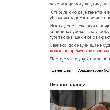
лекова који могу да утичу на с
„Открили смо да је генетски 
убрзаним падом
количине вр
Иако су ово јасне асоцијације
количина дубоког сна узрокуј
губитак сна. Да би се ови фа
Свакако, док научници не бу
довољно времена за спавањ
Постоје чак и упутства за п
деменција
Алцхајмерова бо
Везани чланци