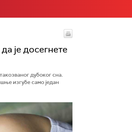
 да је досегнете
такозваног дубоког сна.
ишње изгубе само један