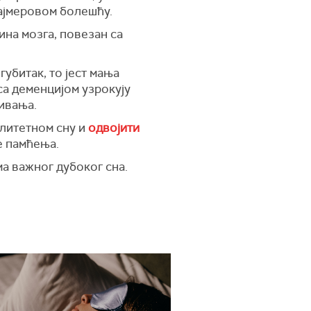
цхајмеровом болешћу.
ина мозга, повезан са
губитак, то јест мања
са деменцијом узрокују
живања.
алитетном сну и
одвојити
ње памћења.
а важног дубоког сна.