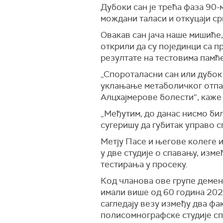
Дубоки сан је трећа фаза 90-м
мождани таласи и откуцаји ср
Овакав сан јача наше мишиће,
открили да су појединци са 
резултате на тестовима памћ
„Спороталасни сан или дубок 
уклањање метаболичког отпад
Алцхајмерове болести“, каже
„Међутим, до данас нисмо бил
сугеришу да губитак управо 
Метју Пасе и његове колеге и
у две студије о спавању, изм
тестирања у просеку.
Код чланова ове групе демен
имали више од 60 година 202
сагледају везу између два ф
полисомнографске студије сп