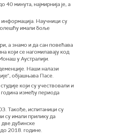
 40 минута, најмирнија је, а
е информација. Научници су
 болешћу имали боље
и, а знамо и да сан повећава
а који се нагомилавају код
Монаш у Аустралији.
 деменције. Наши налази
ије“, објашњава Пасе.
студије који су учествовали и
ет година између периода
03. Такође, испитаници су
и су имали прилику да
з две дубинске
до 2018. године.