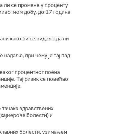
а ли се промене у проценту
 животном добу, до 17 година
ани како би се видело да ли
 надаље, при чему је тај пад
сваког процентног поена
ције. Тај ризик се повећао
еменције.
 тачака здравствених
цхајмерове болести) и
уларних болести, узимањем