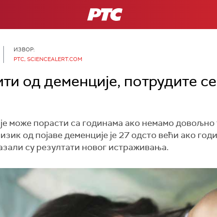
РТС
ИЗВОР:
РТС, SCIENCEALERT.COM
ти од деменције, потрудите се
је може порасти са годинама ако немамо довољно 
ризик од појаве деменције је 27 одсто већи ако год
азали су резултати новог истраживања.