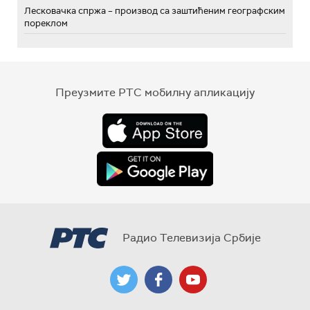
Лесковачка спржа – производ са заштићеним географским
пореклом
Преузмите РТС мобилну апликацију
Радио Телевизија Србије