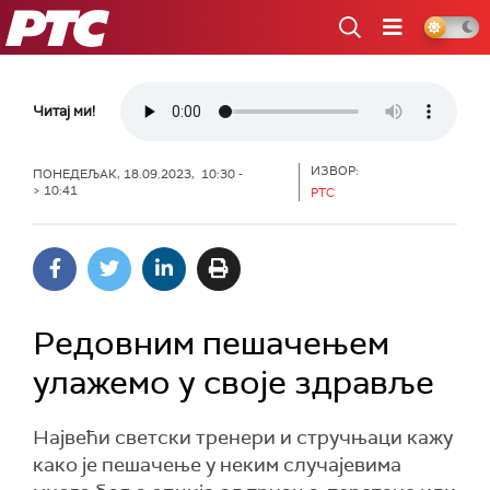
РТС
Читај ми!
ИЗВОР:
ПОНЕДЕЉАК, 18.09.2023, 10:30 -
> 10:41
РТС
Редовним пешачењем
улажемо у своје здравље
Највећи светски тренери и стручњаци кажу
како је пешачење у неким случајевима