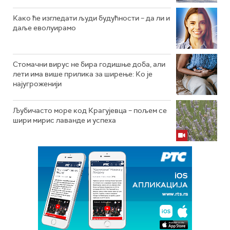
Како ће изгледати људи будућности – да ли и
даље еволуирамо
Стомачни вирус не бира годишње доба, али
лети има више прилика за ширење: Ко је
најугроженији
Љубичасто море код Крагујевца – пољем се
шири мирис лаванде и успеха