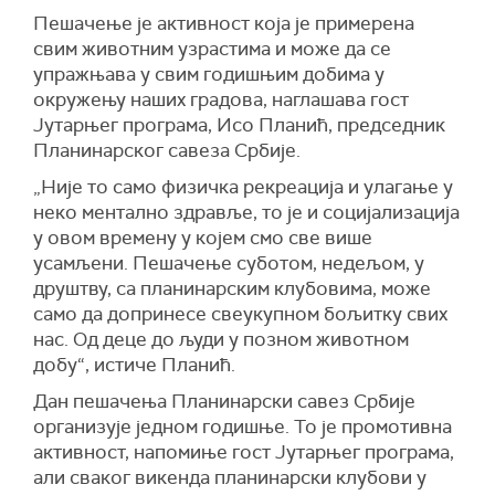
Пешачење је активност која је примерена
свим животним узрастима и може да се
упражњава у свим годишњим добима у
окружењу наших градова, наглашава гост
Јутарњег програма, Исо Планић, председник
Планинарског савеза Србије.
„Није то само физичка рекреација и улагање у
неко ментално здравље, то је и социјализација
у овом времену у којем смо све више
усамљени. Пешачење суботом, недељом, у
друштву, са планинарским клубовима, може
само да допринесе свеукупном бољитку свих
нас. Од деце до људи у позном животном
добу“, истиче Планић.
Дан пешачења Планинарски савез Србије
организује једном годишње. То је промотивна
активност, напомиње гост Јутарњег програма,
али сваког викенда планинарски клубови у