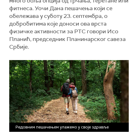
много боља опција од трчања, теретане или
фитнеса. Уочи Дана пешачења који се
обележава у суботу 23. септембра, о
добробитима које доноси ова врста
физичке активности за РТС говори Исо
Планић, председник Планинарског савеза
Србије.
Редовним пешачењем улажемо у своје здравље