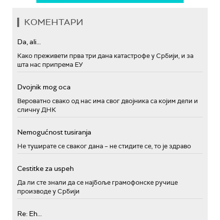
КОМЕНТАРИ
Da, ali...
Како преживети прва три дана катастрофе у Србији, и за
шта нас припрема ЕУ
Dvojnik mog oca
Вероватно свако од нас има свог двојника са којим дели и
сличну ДНК
Nemogućnost tusiranja
Не туширате се сваког дана – не стидите се, то је здраво
Cestitke za uspeh
Да ли сте знали да се најбоље грамофонске ручице
производе у Србији
Re: Eh...