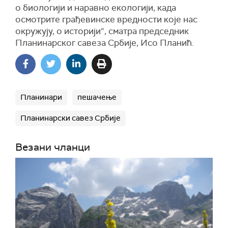
о биологији и наравно екологији, када
осмотрите грађевинске вредности које нас
окружују, о историји“, сматра председник
Планинарског савеза Србије, Исо Планић.
Планинари
пешачење
Планинарски савез Србије
Везани чланци