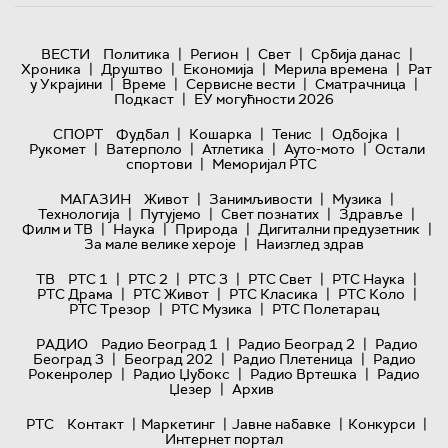
|
|
|
|
ВЕСТИ
Политика
Регион
Свет
Србија данас
|
|
|
|
Хроника
Друштво
Економија
Мерила времена
Рат
|
|
|
|
у Украјини
Време
Сервисне вести
Сматрачница
|
Подкаст
ЕУ могућности 2026
|
|
|
|
СПОРТ
Фудбал
Кошарка
Тенис
Одбојка
|
|
|
|
Рукомет
Ватерполо
Атлетика
Ауто-мото
Остали
|
спортови
Меморијал РТС
|
|
|
МАГАЗИН
Живот
Занимљивости
Музика
|
|
|
|
Технологијa
Путујемо
Свет познатих
Здравље
|
|
|
|
Филм и ТВ
Наука
Природа
Дигитални предузетник
|
За мале велике хероје
Наизглед здрав
|
|
|
|
|
ТВ
РТС 1
РТС 2
РТС 3
РТС Свет
РТС Наука
|
|
|
|
РТС Драма
РТС Живот
РТС Класика
РТС Коло
|
|
РТС Трезор
РТС Музика
РТС Полетарац
|
|
РАДИО
Радио Београд 1
Радио Београд 2
Радио
|
|
|
Београд 3
Београд 202
Радио Плетеница
Радио
|
|
|
Рокенролер
Радио Џубокс
Радио Вртешка
Радио
|
Џезер
Архив
|
|
|
|
РТС
Контакт
Маркетинг
Јавне набавке
Конкурси
Интернет портал