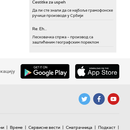
Cestitke za uspeh
Да ли сте знали да се најбоље грамофонске
ручице производе у Србији
Re: Eh...
Лесковачка спржа – производ са
заштићеним географским пореклом
кацију
|
|
|
|
|
ни
Време
Сервисне вести
Сматрачница
Подкаст