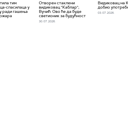
утила тим
Отворен стаклени
Видиковац на 
ца-спасилаца у
видиковац "Каблар";
добио употреб
у ради гашења
Вучић: Ово ће да буде
03. 07. 2026.
пожара
светионик за будућност
30. 07. 2026.