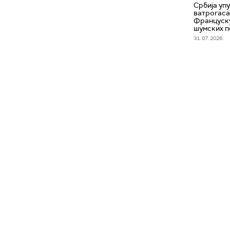
Србија уп
ватрогаса
Француск
шумских 
31. 07. 2026.