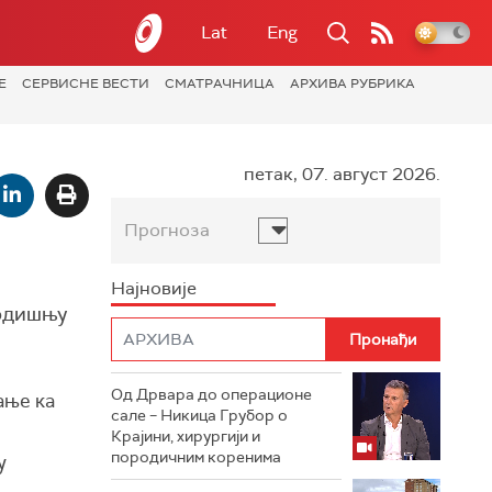
Lat
Eng
Е
СЕРВИСНЕ ВЕСТИ
СМАТРАЧНИЦА
АРХИВА РУБРИКА
петак, 07. август 2026.
Прогноза
Најновије
годишњу
Од Дрвара до операционе
ање ка
сале – Никица Грубор о
Крајини, хирургији и
породичним коренима
у