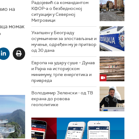
Радојевић са командантом
зио на
КФОР-а о безбедносној
ситуацији у Северној
Митровици
аца момак
Ухапшен у Београду
о
осумњичени за злостављање и
мучење, одређен му је притвор
од 30 дана
Европа на удару суше – Дунав
и Рајна на историјском
минимуму, трпе енергетика и
привреда
Володимир Зеленски - од ТВ
екрана до ровова
геополитике