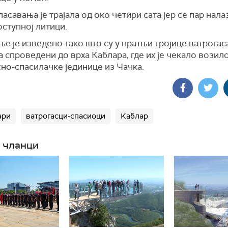
пасавања је трајала од око четири сата јер се пар нала
ступној литици.
е је изведено тако што су у пратњи тројице ватрогас
а спроведени до врха Каблара, где их је чекало возил
но-спасилачке јединице из Чачка.
ари
ватрогасци-спасиоци
Каблар
 чланци