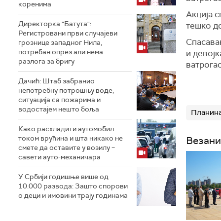
коренима
Акција с
Директорка "Батута":
тешко до
Регистровани први случајеви
Спасавањ
грознице западног Нила,
потребан опрез али нема
и девојк
разлога за бригу
ватрогас
Дачић: Штаб забранио
непотребну потрошњу воде,
ситуација са пожарима и
водостајем нешто боља
Планин
Како расхладити аутомобил
током врућина и шта никако не
Везани
смете да оставите у возилу –
савети ауто-механичара
У Србији годишње више од
10.000 развода: Зашто спорови
о деци и имовини трају годинама