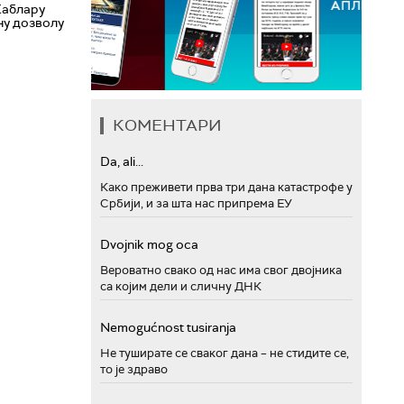
Каблару
ну дозволу
КОМЕНТАРИ
Da, ali...
Како преживети прва три дана катастрофе у
Србији, и за шта нас припрема ЕУ
Dvojnik mog oca
Вероватно свако од нас има свог двојника
са којим дели и сличну ДНК
Nemogućnost tusiranja
Не туширате се сваког дана – не стидите се,
то је здраво