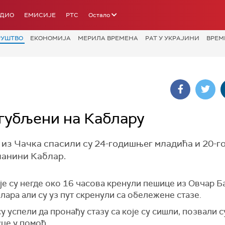
АДИО
ЕМИСИЈЕ
РТС
Остало
РУШТВО
ЕКОНОМИЈА
МЕРИЛА ВРЕМЕНА
РАТ У УКРАЈИНИ
ВРЕМ
згубљени на Каблару
 из Чачка спасили су 24-годишњег младића и 20-
планини Каблар.
је су негде око 16 часова кренули пешице из Овчар Б
лара али су уз пут скренули са обележене стазе.
у успели да пронађу стазу са које су сишли, позвали с
це у помоћ.