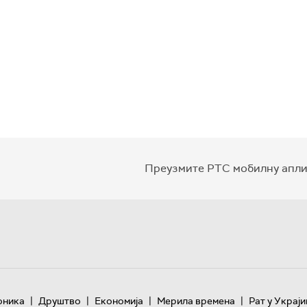
Преузмите РТС мобилну апли
|
|
|
|
оника
Друштво
Економија
Мерила времена
Рат у Украји