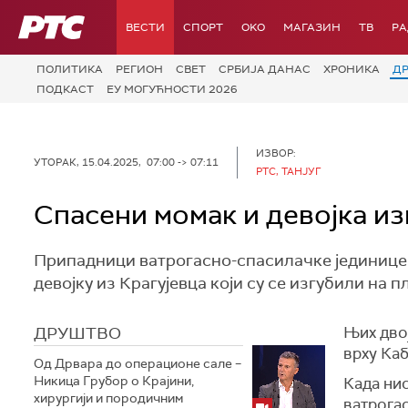
РТС
ВЕСТИ
СПОРТ
OKO
МАГАЗИН
ТВ
Р
ПОЛИТИКА
РЕГИОН
СВЕТ
СРБИЈА ДАНАС
ХРОНИКА
Д
ПОДКАСТ
ЕУ МОГУЋНОСТИ 2026
ИЗВОР:
УТОРАК, 15.04.2025, 07:00 -> 07:11
РТС, ТАНЈУГ
Спасени момак и девојка и
Припадници ватрогасно-спасилачке јединице
девојку из Крагујевца који су се изгубили на 
ДРУШТВО
Њих дво
врху Каб
Од Дрвара до операционе сале –
Никица Грубор о Крајини,
Када нис
хирургији и породичним
ватрогас