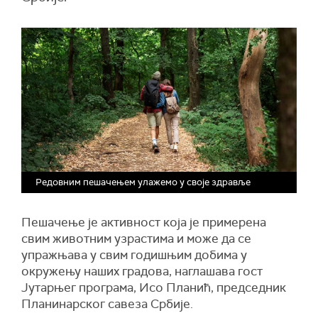
Редовним пешачењем улажемо у своје здравље
Пешачење је активност која је примерена
свим животним узрастима и може да се
упражњава у свим годишњим добима у
окружењу наших градова, наглашава гост
Јутарњег програма, Исо Планић, председник
Планинарског савеза Србије.