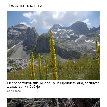
Везани чланци
Несрећа током планинарења на Проклетијама, погинула
држављанка Србије
07. 06. 2026.