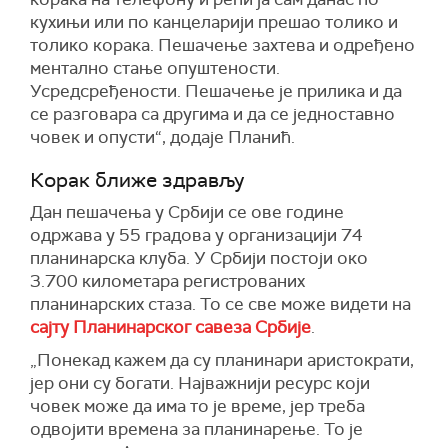
кухињи или по канцеларији прешао толико и
толико корака. Пешачење захтева и одређено
ментално стање опуштености.
Усредсређености. Пешачење је прилика и да
се разговара са другима и да се једноставно
човек и опусти“, додаје Планић.
Корак ближе здрављу
Дан пешачења у Србији се ове године
одржава у 55 градова у организацији 74
планинарска клуба. У Србији постоји око
3.700 километара регистрованих
планинарских стаза. То се све може видети на
сајту Планинарског савеза Србије
.
„Понекад кажем да су планинари аристократи,
јер они су богати. Најважнији ресурс који
човек може да има то је време, јер треба
одвојити времена за планинарење. То је