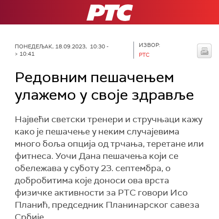
РТС
ИЗВОР:
ПОНЕДЕЉАК, 18.09.2023, 10:30 -
> 10:41
РТС
Редовним пешачењем
улажемо у своје здравље
Највећи светски тренери и стручњаци кажу
како је пешачење у неким случајевима
много боља опција од трчања, теретане или
фитнеса. Уочи Дана пешачења који се
обележава у суботу 23. септембра, о
добробитима које доноси ова врста
физичке активности за РТС говори Исо
Планић, председник Планинарског савеза
Србије.