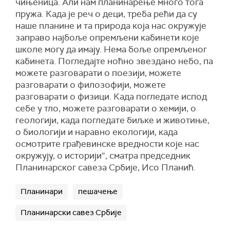
чињеница. Али нам планинарење много тога
пружа. Када је реч о деци, треба рећи да су
наше планине и та природа која нас окружује
заправо најбоље опремљени кабинети које
школе могу да имају. Нема боље опремљеног
кабинета. Погледајте ноћно звездано небо, па
можете разговарати о поезији, можете
разговарати о филозофији, можете
разговарати о физици. Када погледате испод
себе у тло, можете разговарати о хемији, о
геологији, када погледате биљке и животиње,
о биологији и наравно екологији, када
осмотрите грађевинске вредности које нас
окружују, о историји“, сматра председник
Планинарског савеза Србије, Исо Планић.
Планинари
пешачење
Планинарски савез Србије