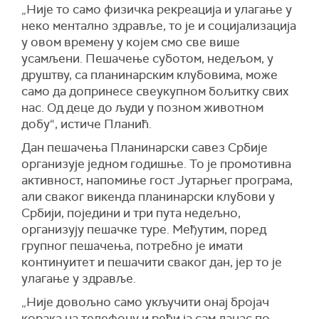
„Није то само физичка рекреација и улагање у
неко ментално здравље, то је и социјализација
у овом времену у којем смо све више
усамљени. Пешачење суботом, недељом, у
друштву, са планинарским клубовима, може
само да допринесе свеукупном бољитку свих
нас. Од деце до људи у позном животном
добу“, истиче Планић.
Дан пешачења Планинарски савез Србије
организује једном годишње. То је промотивна
активност, напомиње гост Јутарњег програма,
али сваког викенда планинарски клубови у
Србији, поједини и три пута недељно,
организују пешачке туре. Међутим, поред
групног пешачења, потребно је имати
континуитет и пешачити сваког дан, јер то је
улагање у здравље.
„Није довољно само укључити онај бројач
корака на телефону и рећи ја сам данас по