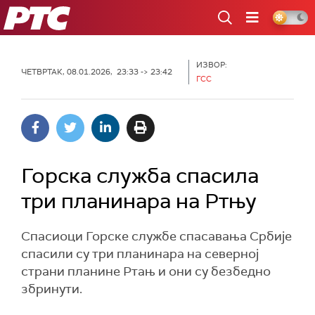
РТС
ИЗВОР:
ЧЕТВРТАК, 08.01.2026, 23:33 -> 23:42
ГСС
Горска служба спасила
три планинара на Ртњу
Спасиоци Горске службе спасавања Србије
спасили су три планинара на северној
страни планине Ртањ и они су безбедно
збринути.