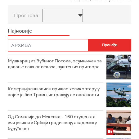
Прогноза
Најновије
Мушкарац из Зубиног Потока, осумњичен за
давање лажног исказа, пуштен из притвора
Комерцијални авион пришао хеликоптеру у
којем је био Трамп, истражују се околности
Од Сомалије до Мексика – 160 студената
учи језик и у Србији гради своју академску
будућност