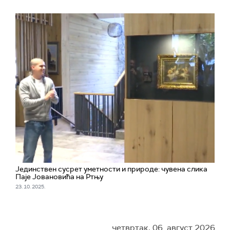
Јединствен сусрет уметности и прирoде: чувена слика
Паје Јовановића на Ртњу
23. 10. 2025.
четвртак, 06. август 2026.