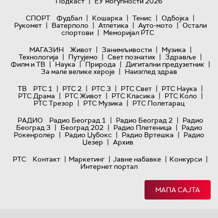
|
Подкаст
ЕУ могућности 2026
|
|
|
|
СПОРТ
Фудбал
Кошарка
Тенис
Одбојка
|
|
|
|
Рукомет
Ватерполо
Атлетика
Ауто-мото
Остали
|
спортови
Меморијал РТС
|
|
|
МАГАЗИН
Живот
Занимљивости
Музика
|
|
|
|
Технологијa
Путујемо
Свет познатих
Здравље
|
|
|
|
Филм и ТВ
Наука
Природа
Дигитални предузетник
|
За мале велике хероје
Наизглед здрав
|
|
|
|
|
ТВ
РТС 1
РТС 2
РТС 3
РТС Свет
РТС Наука
|
|
|
|
РТС Драма
РТС Живот
РТС Класика
РТС Коло
|
|
РТС Трезор
РТС Музика
РТС Полетарац
|
|
РАДИО
Радио Београд 1
Радио Београд 2
Радио
|
|
|
Београд 3
Београд 202
Радио Плетеница
Радио
|
|
|
Рокенролер
Радио Џубокс
Радио Вртешка
Радио
|
Џезер
Архив
|
|
|
|
РТС
Контакт
Маркетинг
Јавне набавке
Конкурси
Интернет портал
МАПА САЈТА