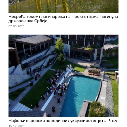
Несрећа током планинарења на Проклетијама, погинула
држављанка Србије
07. 06. 2026.
Најбољи европски породични луксузни хотел је на Ртњу
15. 12. 2025.