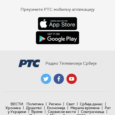
Преузмите РТС мобилну апликацију
Радио Телевизија Србије
|
|
|
|
ВЕСТИ
Политика
Регион
Свет
Србија данас
|
|
|
|
Хроника
Друштво
Економија
Мерила времена
Рат
|
|
|
|
у Украјини
Време
Сервисне вести
Сматрачница