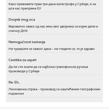
Како преживети прва три дана катастрофе у Србији, и за
шта нас припрема ЕУ
Dvojnik mog oca
Вероватно свако од нас има свог двојника са којим дели и
сличну ДНК
Nemogućnost tusiranja
Не туширате се сваког дана – не стидите се, то је здраво
Cestitke za uspeh
Да ли сте знали да се најбоље грамофонске ручице
производе у Србији
Re: Eh...
Лесковачка спржа – производ са заштићеним географским
пореклом