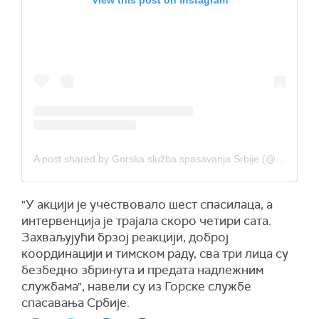
A post shared by Gorska služba spasavanja Srbije (@gss_srbije)
"У акцији је учествовало шест спасилаца, а
интервенција је трајала скоро четири сата.
Захваљујући брзој реакцији, доброј
координацији и тимском раду, сва три лица су
безбедно збринута и предата надлежним
службама", навели су из Горске службе
спасавања Србије.