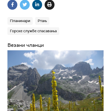
Планинари
Ртањ
Горске службе спасавања
Везани чланци