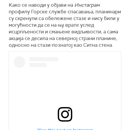
Kако се наводи у објави на
Инстаграм
профилу Горске службе спасавања, планинари
су скренули са обележене стазе и нису били у
могућности да се на њу врате услед
исцрпљености и смањене видљивости, а сама
акција се десила на северној страни планине,
односно на стази познатој као Ситна стена.
View this post on Instagram