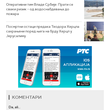
Оперативни тим Владе Србије: Прати се
сваки ризик – од водоснабдевања до
пожара
Посмртни остаци предака Теодора Херцла
сахрањени поред њега на брду Херцл у
Јерусалиму
КОМЕНТАРИ
Da, ali...