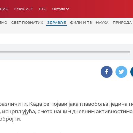
АДИО
ЕМИСИЈЕ
РТС
Остало
ЕМО
СВЕТ ПОЗНАТИХ
ЗДРАВЉЕ
ФИЛМ И ТВ
НАУКА
ПРИРОДА
различити. Када се појави јака главобоља, једина 
на, исцрпљујућа, смета нашим дневним активностима
обројни.