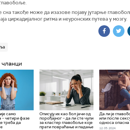
 главобоље.
 сна такође може да изазове појаву јутарње главобо
ја циркадијалног ритма и неуронских путева у мозгу.
ља
 чланци
ије само
Описују их као бол јачи од
Да ли је главо
 – четири фазе
порођајног – да ли сте чули
или после секс
је треба да
за кластер главобоље које
односа опасна
те
прати повраћање и падање
12. 05. 2024.