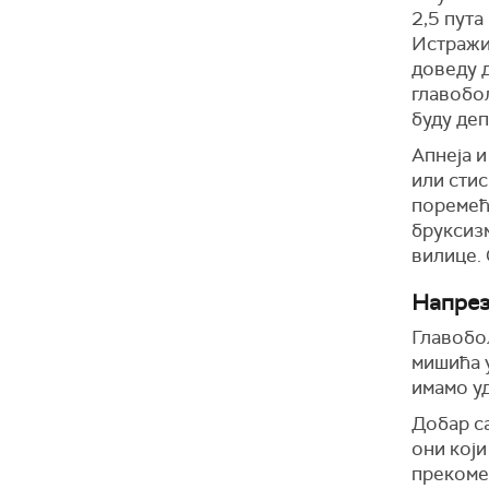
2,5 пута
Истражи
доведу 
главобољ
буду деп
Апнеја и
или стис
поремећа
бруксиз
вилице.
Напрез
Главобо
мишића у
имамо уд
Добар са
они који
прекоме