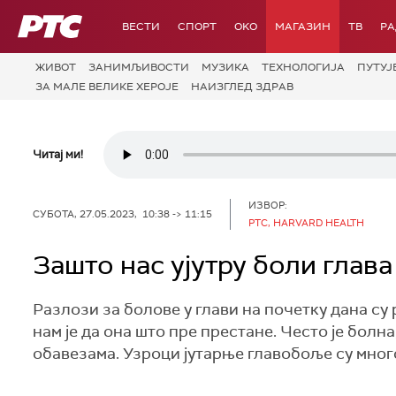
РТС
ВЕСТИ
СПОРТ
OKO
МАГАЗИН
ТВ
Р
ЖИВОТ
ЗАНИМЉИВОСТИ
МУЗИКА
ТЕХНОЛОГИЈA
ПУТУЈ
ЗА МАЛЕ ВЕЛИКЕ ХЕРОЈЕ
НАИЗГЛЕД ЗДРАВ
Читај ми!
ИЗВОР:
СУБОТА, 27.05.2023, 10:38 -> 11:15
РТС, HARVARD HEALTH
Зашто нас ујутру боли глава
Разлози за болове у глави на почетку дана су 
нам је да она што пре престане. Често је бол
обавезама. Узроци јутарње главобоље су мног