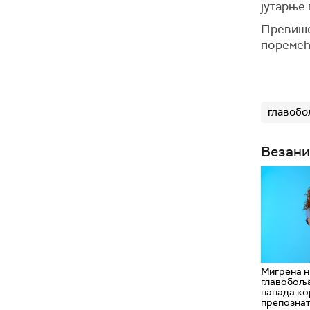
јутарње
Превише
поремећа
главобо
Везани
Мигрена н
главобоља
напада ко
препозна