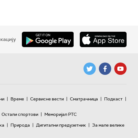
кацију
|
|
|
|
|
ни
Време
Сервисне вести
Сматрачница
Подкаст
|
Остали спортови
Меморијал РТС
|
|
|
ка
Природа
Дигитални предузетник
За мале велике