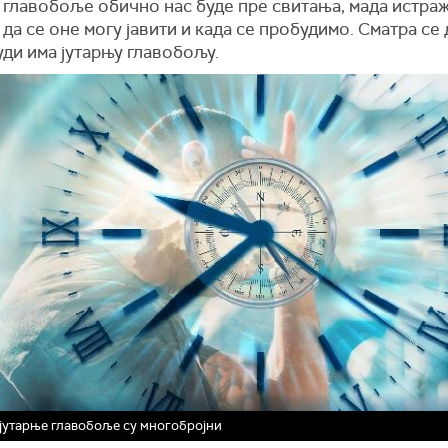
 главобоље обично нас буде пре свитања, мада истр
 да се оне могу јавити и када се пробудимо. Сматра се
ди има јутарњу главобољу.
јутарње главобоље су многобројни