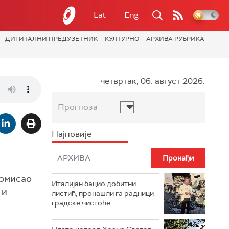
Lat
Eng
ДИГИТАЛНИ ПРЕДУЗЕТНИК
КУЛТУРНО
АРХИВА РУБРИКА
четвртак, 06. август 2026.
Прогноза
Најновије
помисао
Италијан бацио добитни
 и
листић, пронашли га радници
градске чистоће