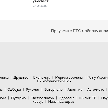
у несвест
27. 05. 2025.
Преузмите РТС мобилну апли
|
|
|
|
оника
Друштво
Економија
Мерила времена
Рат у Украји
ЕУ могућности 2026
|
|
|
|
|
|
ис
Одбојка
Рукомет
Ватерполо
Атлетика
Ауто-мото
|
|
|
|
|
гијa
Путујемо
Свет познатих
Здравље
Филм и ТВ
Нау
|
хероје
Наизглед здрав