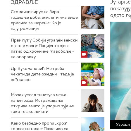
ЗДРАВЉЕ
Јутарње
показују
Стомачни вирус не бира
одсто љу
годишње доба, али лети има више
прилика за ширење: Ко је
најугроженији
Први пут у Србији уграђен венски
стент у мозгу: Пацијент који је
патио од хроничне главобоље –
на опоравку
Др Вукомановић: Не треба
чекати да дете ожедни – тада је
већ касно
Мозак услед тинитуса мења
начин рада: Истраживање
открива зашто је упорно зујање
тако тешко лечити
Како безбедно проћи „кроз"
Узроци 
топлотни талас: Пажљиво са