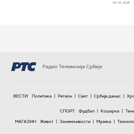
04. 03. 2026.
Радио Телевизија Србије
|
|
|
|
ВЕСТИ
Политика
Регион
Свет
Србија данас
Хр
|
|
СПОРТ
Фудбал
Кошарка
Тен
|
|
|
МАГАЗИН
Живот
Занимљивости
Музика
Техноло