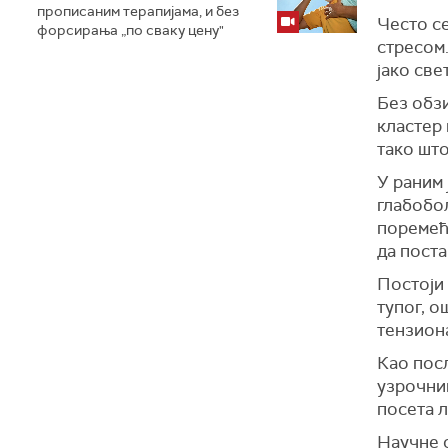
прописаним терапијама, и без
Често се
форсирања „по сваку цену"
стресом.
јако све
Без обз
кластер
тако шт
У
раним 
глабобо
поремећ
да поста
Постоји
тупог, о
тензион
К
ао пос
узрочник
посета л
Н
аучне 