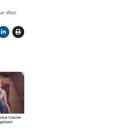
ље због
боља током
уалног