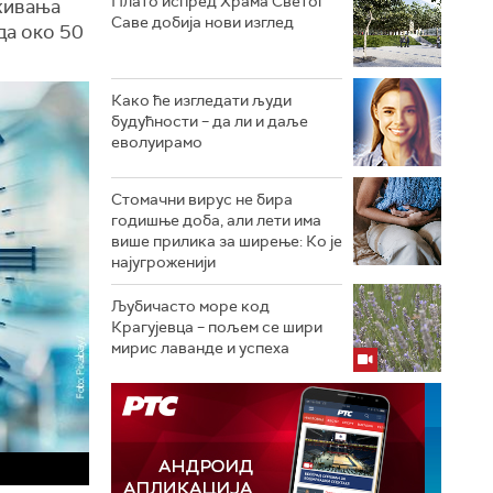
Плато испред Храма Светог
аживања
Саве добија нови изглед
 да око 50
Како ће изгледати људи
будућности – да ли и даље
еволуирамо
Стомачни вирус не бира
годишње доба, али лети има
више прилика за ширење: Ко је
најугроженији
Љубичасто море код
Крагујевца – пољем се шири
мирис лаванде и успеха