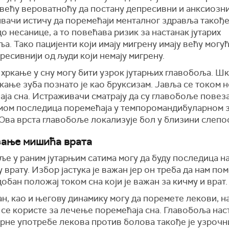
ве
ћ
у
вероватно
ћ
у
да постану депресивни и анксиозни
вачи истичу да
поремећаји менталног здравља такође
до несанице,
а то повећава ризик за настанак јутарих
а. Тако пацијенти који имају мигрену имају већу могу
ресивнији од људи који немају мигрену.
 хркање у сну могу бити узрок јутарњих главобоља.
Шк
кање зуба познато је као бруксизам. Јавља се током 
ја сна. Истраживачи сматрају да су главобоље повез
мом последица поремећаја у темпоромандибуларном 
 Ова врста главобоље локализује бол у близини слепо
ање мишића врата
ље у раним јутарњим сатима могу да буду последица 
 врату. Избор јастука је важан јер он треба да нам по
обан положај током сна који је важан за кичму и врат.
н, као и његову динамику могу да поремете лекови, 
 се користе за лечење поремећаја сна. Главобоља нас
рне употребе лекова против болова такође је узрочн