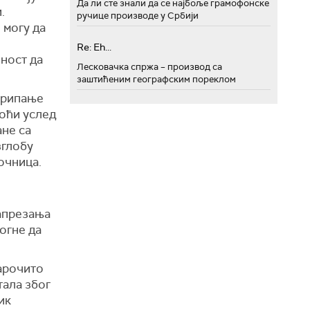
Да ли сте знали да се најбоље грамофонске
.
ручице производе у Србији
 могу да
Re: Eh...
ћност да
Лесковачка спржа – производ са
заштићеним географским пореклом
рипање
ноћи услед
ане са
зглобу
очница.
напрезања
могне да
нарочито
тала због
ик