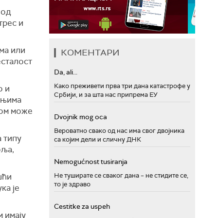
под
трес и
ма или
КОМЕНТАРИ
есталост
Da, ali...
Како преживети прва три дана катастрофе у
о и
Србији, и за шта нас припрема ЕУ
ањима
ном може
Dvojnik mog oca
Вероватно свако од нас има свог двојника
 типу
са којим дели и сличну ДНК
оља,
Nemogućnost tusiranja
шћи
Не туширате се сваког дана – не стидите се,
то је здраво
ка је
Cestitke za uspeh
м имају