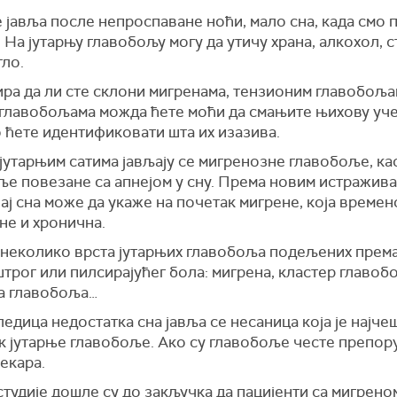
 јавља после непроспаване ноћи, мало сна, када смо 
 На јутарњу главобољу могу да утичу храна, алкохол, с
тло.
ира да ли сте склони мигренама, тензионим главобоља
 главобољама можда ћете моћи да смањите њихову уч
о ћете идентификовати шта их изазива.
јутарњим сатима јављају се мигренозне главобоље, ка
ље повезане са апнејом у сну. Према новим истражив
ај сна може да укаже на почетак мигрене, која време
не и хронична.
 неколико врста јутарњих главобоља подељених према
штрог или пилсирајућег бола:
мигрена, кластер главоб
а главобоља…
ледица недостатка сна јавља се несаница која је најче
 јутарње главобоље. Ако су главобоље честе препору
екара.
студије дошле
су
до закључка да пацијенти са мигрено