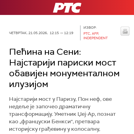
РТС
ИЗВОР:
ЧЕТВРТАК, 21.05.2026, 12:15 -> 12:19
РТС, AFP,
INDEPENDENT
Пећина на Сени:
Најстарији париски мост
обавијен монументалном
илузијом
Најстарији мост у Паризу, Пон неф, ове
недеље је започео драматичну
трансформацију. Уметник Џеј-Ар, познат
као „француски Бенкси", претвара
историјску грађевину у колосалну,