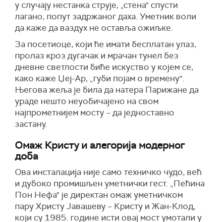
у случају нестанка струје, „стена" спусти
лагано, попут задржаног даха. Уметник воли
да каже да ваздух не оставља ожиљке.
За посетиоце, који ће имати бесплатан улаз,
пролаз кроз дугачак и мрачан тунел без
дневне светлости биће искуство у којем се,
како каже Џеј-Ар, „губи појам о времену".
Његова жеља је била да натера Парижане да
ураде нешто неуобичајено на свом
најпрометнијем мосту – да једноставно
застану.
Омаж Кристу и алегорија модерног
доба
Ова инсталација није само техничко чудо, већ
и дубоко промишљен уметнички гест. „Пећина
Пон Нефа" је директан омаж уметничком
пару Христу Јавашеву – Кристу и Жан-Клод,
који су 1985. године исти овај мост умотали у