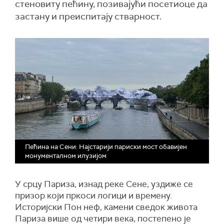
стеновиту пећину, позивајући посетиоце да
застану и преиспитају стварност.
Пећина на Сени: Најстарији париски мост обавијен
монументалном илузијом
У срцу Париза, изнад реке Сене, уздиже се
призор који пркоси логици и времену.
Историјски Пон неф, камени сведок живота
Париза више од четири века, постепено је