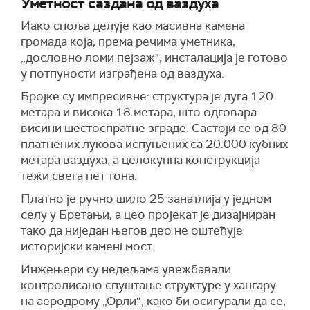
Уметност саздана од ваздуха
Иако споља делује као масивна камена
громада која, према речима уметника,
„дословно ломи пејзаж", инсталација је готово
у потпуности изграђена од ваздуха.
Бројке су импресивне: структура је дуга 120
метара и висока 18 метара, што одговара
висини шестоспратне зграде. Састоји се од 80
платнених лукова испуњених са 20.000 кубних
метара ваздуха, а целокупна конструкција
тежи свега пет тона.
Платно је ручно шило 25 занатлија у једном
селу у Бретањи, а цео пројекат је дизајниран
тако да ниједан његов део не оштећује
историјски каменi мост.
Инжењери су недељама увежбавали
контролисано спуштање структуре у хангару
на аеродрому „Орли“, како би осигурали да се,