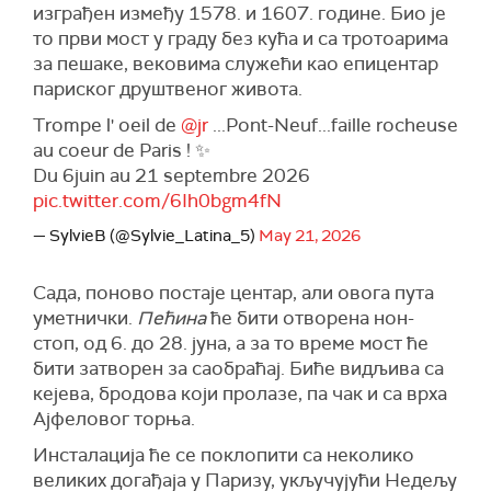
изграђен између 1578. и 1607. године. Био је
то први мост у граду без кућа и са тротоарима
за пешаке, вековима служећи као епицентар
париског друштвеног живота.
Trompe l' oeil de
@jr
...Pont-Neuf...faille rocheuse
au coeur de Paris ! ✨️
Du 6juin au 21 septembre 2026
pic.twitter.com/6Ih0bgm4fN
— SylvieB (@Sylvie_Latina_5)
May 21, 2026
Сада, поново постаје центар, али овога пута
уметнички.
Пећина
ће бити отворена нон-
стоп, од 6. до 28. јуна, а за то време мост ће
бити затворен за саобраћај. Биће видљива са
кејева, бродова који пролазе, па чак и са врха
Ајфеловог торња.
Инсталација ће се поклопити са неколико
великих догађаја у Паризу, укључујући Недељу