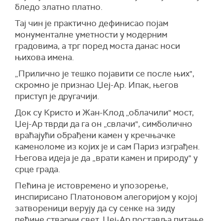
бледо златно платно.
Тај чин је практично дефинисао појам
монументалне уметности у модерним
градовима, а трг поред моста данас носи
њихова имена.
„Прилично је тешко појавити се после њих",
скромно је признао Џеј-Ар. Ипак, његов
приступ је другачији.
Док су Кристо и Жан-Клод „облачили" мост,
Џеј-Ар тврди да га он „свлачи", симболично
враћајући обрађени камен у кречњачке
каменоломе из којих је и сам Париз изграђен.
Његова идеја је да „врати камен и природу" у
срце града.
Пећина је истовремено и упозорење,
инспирисано Платоновом алегоријом у којој
затвореници верују да су сенке на зиду
пећине стварни свет. Џеј-Ар поставља питање