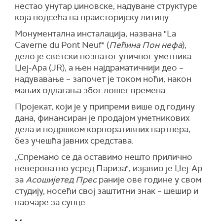
нестао унутар џиновске, надуване структуре
која подсећа на праисторијску литицу.
Монументална инсталација, названа "La
Caverne du Pont Neuf" (
Пећина Пон нефа
),
дело је светски познатог уличног уметника
Џеј-Ара (JR), а њен најдраматичнији део –
надувавање – започет је током ноћи, након
мањих одлагања због лошег времена.
Пројекат, који је у припреми више од годину
дана, финансиран је продајом уметникових
дела и подршком корпоративних партнера,
без учешћа јавних средстава.
„Спремамо се да оставимо нешто прилично
невероватно усред Париза", изјавио је Џеј-Ар
за
Асошијетед Прес
раније ове године у свом
студију, носећи свој заштитни знак – шешир и
наочаре за сунце.