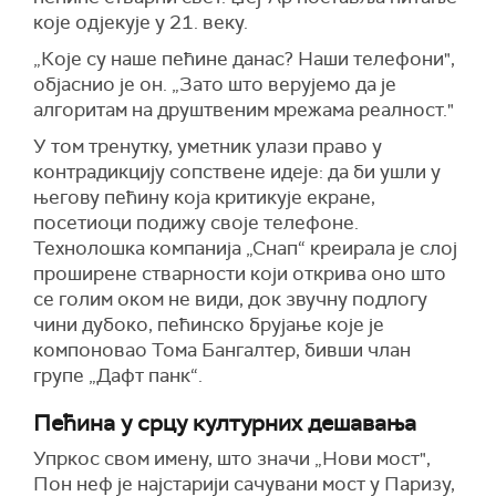
које одјекује у 21. веку.
„Које су наше пећине данас? Наши телефони",
објаснио је он. „Зато што верујемо да је
алгоритам на друштвеним мрежама реалност."
У том тренутку, уметник улази право у
контрадикцију сопствене идеје: да би ушли у
његову пећину која критикује екране,
посетиоци подижу своје телефоне.
Технолошка компанија „Снап“ креирала је слој
проширене стварности који открива оно што
се голим оком не види, док звучну подлогу
чини дубоко, пећинско брујање које је
компоновао Тома Бангалтер, бивши члан
групе „Дафт панк“.
Пећина у срцу културних дешавања
Упркос свом имену, што значи „Нови мост",
Пон неф је најстарији сачувани мост у Паризу,