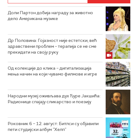
Доли Партон добија награду за животно
дело Американа музике
Др Половина: Гојазност није естетски, већ
здравствени проблем – терапија се не сме
прекидати на своју руку
Од колекције до клика – дигитализација
мења начин на који чувамо филмове и игре
Народни музеј оживљава дух Ђуре Јакшића:
Радионице спајају сликарство и поезију
Роковник 6 – 12. август: Битлси су објавили
пети студијски албум ”Хелп”