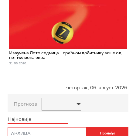
Извучена Лото седмица – срећном добитнику више од
пет милиона евра
31. 03. 2026.
четвртак, 06. август 2026.
Прогноза
Најновије