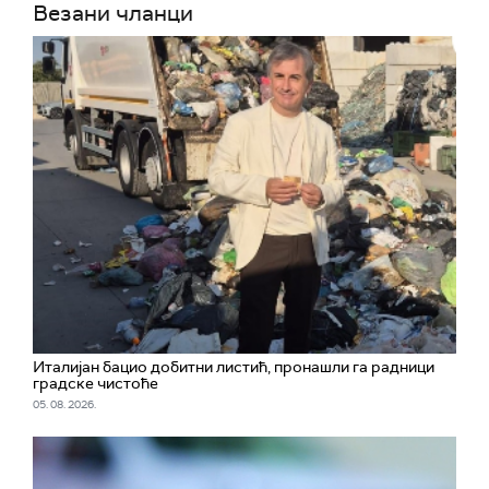
Везани чланци
Италијан бацио добитни листић, пронашли га радници
градске чистоће
05. 08. 2026.