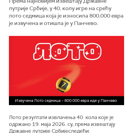
Према најновијем извештају Државне
лутрије Србије, у 40. колу игре на срећу
лото седмица која је износила 800.000 евра
је извучена и отишла је у Панчево.
Извучена Лото седмица – 800.000 евра иде у Панчево
Лото резултати извлачења 40. кола које је
одржано 19. маја 2026. су, према извештају
Државне лутрије Србијеследећи: