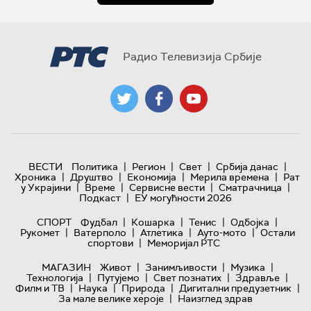
Радио Телевизија Србије
|
|
|
|
ВЕСТИ
Политика
Регион
Свет
Србија данас
|
|
|
|
Хроника
Друштво
Економија
Мерила времена
Рат
|
|
|
|
у Украјини
Време
Сервисне вести
Сматрачница
|
Подкаст
ЕУ могућности 2026
|
|
|
|
СПОРТ
Фудбал
Кошарка
Тенис
Одбојка
|
|
|
|
Рукомет
Ватерполо
Атлетика
Ауто-мото
Остали
|
спортови
Меморијал РТС
|
|
|
МАГАЗИН
Живот
Занимљивости
Музика
|
|
|
|
Технологијa
Путујемо
Свет познатих
Здравље
|
|
|
|
Филм и ТВ
Наука
Природа
Дигитални предузетник
|
За мале велике хероје
Наизглед здрав