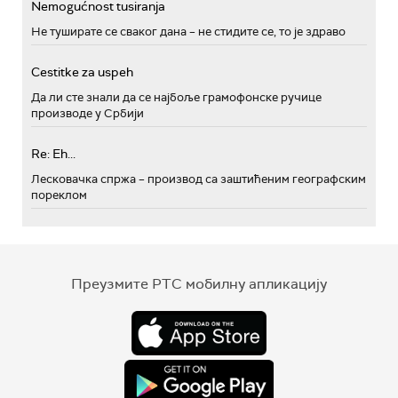
Nemogućnost tusiranja
Не туширате се сваког дана – не стидите се, то је здраво
Cestitke za uspeh
Да ли сте знали да се најбоље грамофонске ручице
производе у Србији
Re: Eh...
Лесковачка спржа – производ са заштићеним географским
пореклом
Преузмите РТС мобилну апликацију