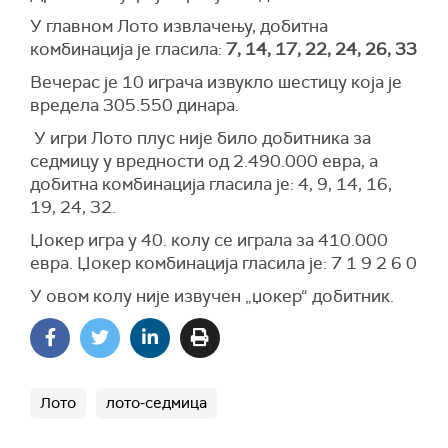
У главном Лото извлачењу, добитна
комбинација је гласила:
7, 14, 17, 22, 24, 26, 33
Вечерас је 10 играча извукло шестицу која је
вредела 305.550 динара.
У игри Лото плус није било добитника за
седмицу у вредности од 2.490.000 евра, а
добитна комбинација гласила је: 4, 9, 14, 16,
19, 24, 32.
Џокер игра у 40. колу се играла за 410.000
евра. Џокер комбинација гласила је: 7 1 9 2 6 0
У овом колу није извучен „џокер“ добитник.
Лото
лото-седмица