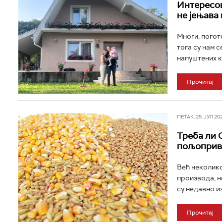
Интересов
не јењава 
Многи, погото
тога су нам 
напуштених к
Прочитај
ПЕТАК, 25. ЈУЛ 202
Треба ли 
пољоприв
Већ неколико
производа, н
су недавно и
Прочитај