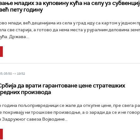
ање младих за куповину кућа на селу уз субвенци
већ пету годину
во млади, већ деценијама из села у град иду са картом у једном п
села све старија, а готово да нема места у руралним деловима зем
ућа. Држава...
5, 05:50 -> 19:52
Србија да врати гарантоване цене стратешких
редних производа
 година пољопривредници се жале да откупне цене, пре свега р
е покривају ни трошкове производње, а о заради да се и не говор
з Задружног савеза Војводине...