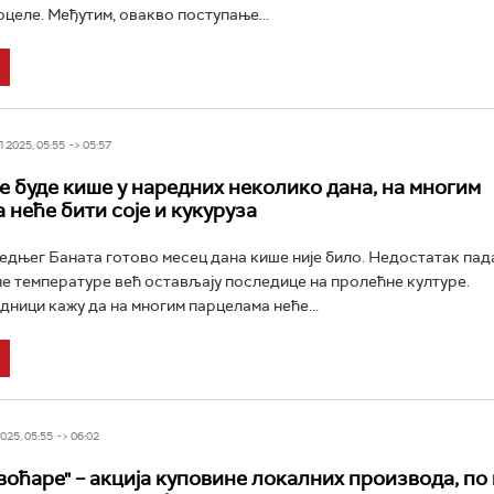
рцеле. Међутим, овакво поступање...
2025, 05:55 -> 05:57
е буде кише у наредних неколико дана, на многим
 неће бити соје и кукуруза
едњег Баната готово месец дана кише није било. Недостатак пад
е температуре већ остављају последице на пролећне културе.
ици кажу да на многим парцелама неће...
25, 05:55 -> 06:02
воћаре" – aкција купoвине локалних производа, по