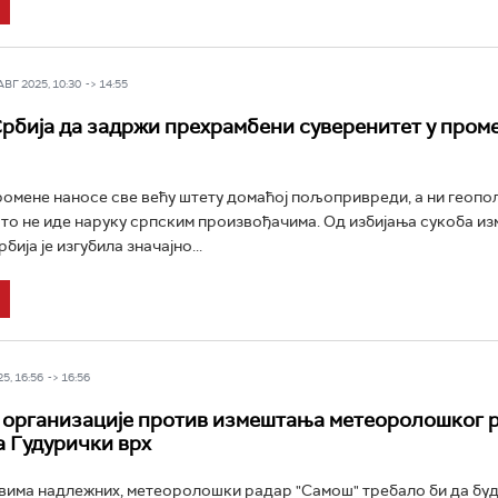
Г 2025, 10:30 -> 14:55
рбија да задржи прехрамбени суверенитет у про
РТС Класика
РТС Кол
омене наносе све већу штету домаћој пољопривреди, а ни геопо
сто не иде наруку српским произвођачима. Од избијања сукоба из
бија је изгубила значајно...
5, 16:56 -> 16:56
организације против измештања метеоролошког 
а Гудурички врх
има надлежних, метеоролошки радар "Самош" требало би да бу