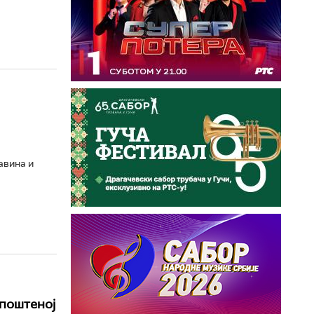
авина и
 поштеној