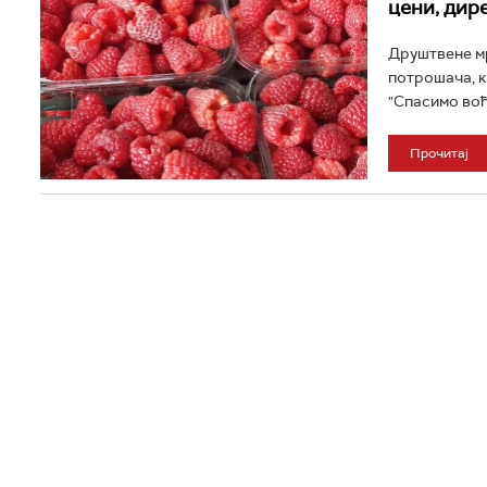
цени, дир
Друштвене мр
потрошача, к
"Спасимо воћар
Прочитај