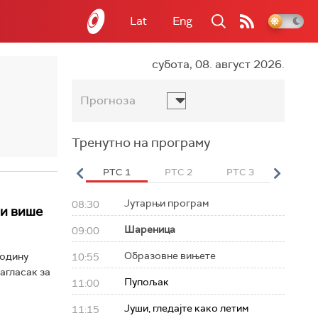
Lat
Eng
субота, 08. август 2026.
Прогноза
Тренутно на програму
вет
РТС HD
РТС 1
РТС 2
РТС 3
РТС Св
Јутарњи програм
08:30
ји више
Шареница
09:00
Образовне вињете
годину
10:55
агласак за
Пупољак
11:00
Јуши, гледајте како летим
11:15