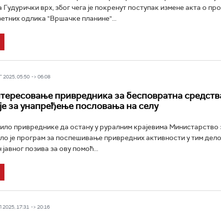
 Гудурички врх, због чега је покренут поступак измене акта о п
етних одлика "Вршачке планине"...
 2025, 05:50 -> 06:08
тересовање привредника за бесповратна средства
је за унапређење пословања на селу
ило привреднике да остану у руралним крајевима Министарство з
ло је програм за поспешивање привредних активности у тим дел
јавног позива за ову помоћ...
2025, 17:31 -> 20:16