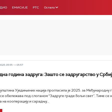
АДИО
ЕМИСИЈЕ
РТС
Остало
РТС 3
РТС С
025, 05:55 -> 05:57
на година задруга: Зашто се задругарство у Срби
упштина Уједињених нација прогласила је 2025. за Међународну 
а се обележава под слоганом “Задруге граде бољи свет”. Тиме се н
 на кооперацију и сарадњу...