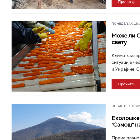
Прочитај
ПОНЕДЕЉАК, 18. АВ
Може ли С
свету
Климатске пр
ситуација че
и Украјине, Ср
Прочитај
ПЕТАК, 15. АВГ 202
Еколошке 
"Самош" н
Према планов