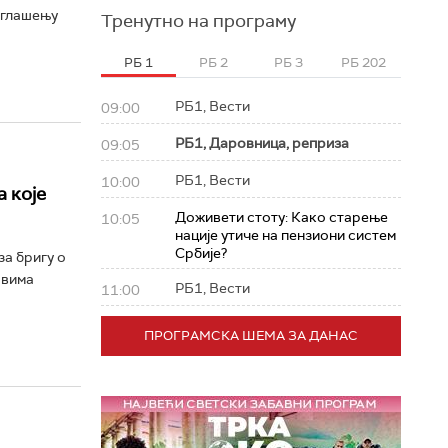
роглашењу
Тренутно на програму
РБ 1
РБ 2
РБ 3
РБ 202
РБ1, Вести
09:00
РБ1, Даровница, реприза
09:05
РБ1, Вести
10:00
 које
Доживети стоту: Како старење
10:05
нације утиче на пензиони систем
Србије?
а бригу о
овима
РБ1, Вести
11:00
ПРОГРАМСКА ШЕМА ЗА ДАНАС