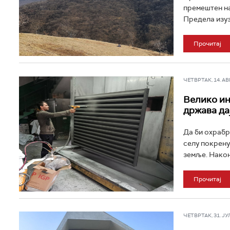
премештен на
Предела изуз
Прочитај
ЧЕТВРТАК, 14. АВГ
Велико ин
држава да
Да би охрабр
селу покрену
земље. Након 
Прочитај
ЧЕТВРТАК, 31. ЈУЛ 