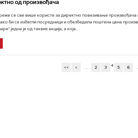
ектно од произвођача
еже се све више користе за директно повезивање произвођача 
ако би се избегли посредници и обезбедила поштена цена произв
е" једна је од таквих акција, а која...
4
<<
<
...
2
3
5
6
.