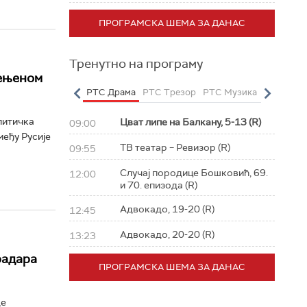
ПРОГРАМСКА ШЕМА ЗА ДАНАС
Тренутно на програму
мењеном
о
РТС Полетарац
РТС Драма
РТС Трезор
РТС Музика
РТС Жив
литичка
Цват липе на Балкану, 5-13 (R)
09:00
међу Русије
ТВ театар – Ревизор (R)
09:55
Случај породице Бошковић, 69.
12:00
и 70. епизода (R)
Адвокадо, 19-20 (R)
12:45
Адвокадо, 20-20 (R)
13:23
радара
ПРОГРАМСКА ШЕМА ЗА ДАНАС
де