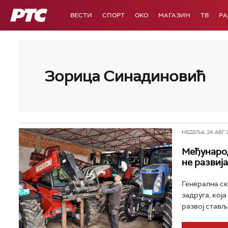
РТС
ВЕСТИ
СПОРТ
OKO
МАГАЗИН
ТВ
Р
Зорица Синадиновић
НЕДЕЉА, 24. АВГ 2
Међународ
не развија
Генерална ск
задруга, кој
развој ставља