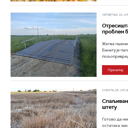
ЧЕТВРТАК, 10. ЈУЛ 
Отресишта
проблем б
Жетва пшениц
Банату је пал
пољопривредн
Прочитај
СУБОТА, 05. ЈУЛ 20
Спаљивање
штету
Готово да не
остатака зак