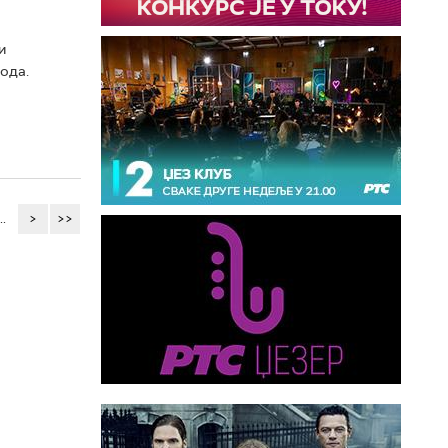
и
ода.
..
>
>>