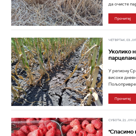
да очисте па
Прочитај
ЧЕТВРТАК, 03. ЈУЛ 
Уколико н
парцелама
У региону Ср
високе дневн
Пољопривредн
Прочитај
СУБОТА, 21. ЈУН 20
"Спасимо 