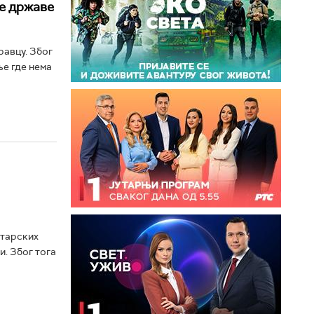
је државe
равцу. Због
ље где нема
атарских
и. Због тога