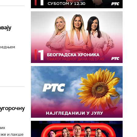
вају
Средњем
дугорочну
них
рже и лакше