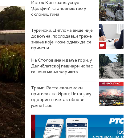
Исток Кине запљуснуо
"Делфин", становништво у
склоништима
Турински: Диплома више није
довољна, послодавци траже
знање које може одмах да се
примени
На Столовима и даље гори, у
Делиблатској пешчари ноћас
гашена мања жаришта
Трамп: Расте економски
притисак на Иран; Нетанјаху
одобрио почетак обнове
јужне Газе