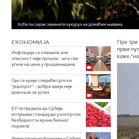
Хоће ли сирак заменити кукуруз на домаћим њивама
ЕКОНОМИЈА
Пре три 
први пут
Инфлација се смањила али
каже,"на
опасност није прошла - шта све
утиче на цене у продавницама
Где се крије следећи српски
"једнорог" – добра идеја није
довољна за успех
ЕУ потврдила да Србија
испуњава стандарде у контроли
безбедности хране биљног
порекла
Инвестициони фондови у Србији