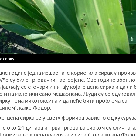
а сирку
ле године једна мешаона је користила сирак у произ
уће су биле трговачки настројене. Ове године због л
 јављају се сточари и питају која је цена сирка и да ли 
о и на мало или само мешаонама. Људи су се едуковал
сирку нема микотоксина и да неће бити проблема са
сином", каже Фодор.
е, цена сирка се у свету формира зависно од кукуруза
 је око 24 динара и прва трговања сирком су слична, а
формирање и цена кукуруза и сирка", објашњава Фодо