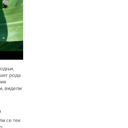
водњи,
ошег рода
бих
и, видели
.
ли се тек
р.