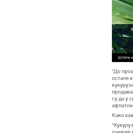
Штете н
"До прош
остале к
кукуруза
продава
су да у 
афлаток
Како каж
"Кукуруз
очекује 