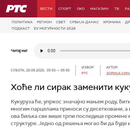
РТС
ВЕСТИ
СПОРТ
OKO
МАГАЗИН
ТВ
Р
ПОЛИТИКА
РЕГИОН
СВЕТ
СРБИЈА ДАНАС
ХРОНИКА
Д
ПОДКАСТ
ЕУ МОГУЋНОСТИ 2026
Читај ми!
ИЗВОР:
АУТОР:
СУБОТА, 20.09.2025, 05:50 -> 05:50
РТС
ЗОРИЦА СИ
Хоће ли сирак заменити ку
Кукуруза ће, упркос значајно мањем роду, бит
многим парцелама приноси су десетковани, а 
ова биљка све више трпи последице промене к
структуре. Једно од решења могао би да буде 