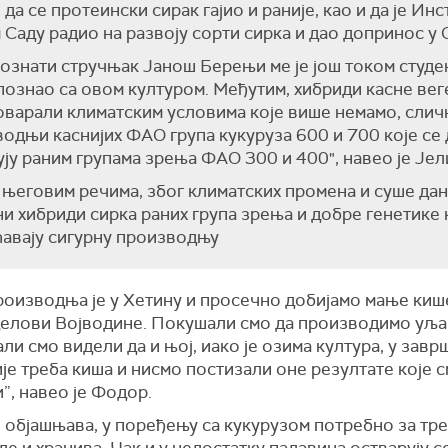
 да се протеински сирак гајио и раније, као и да је Инс
Саду радио на развоју сорти сирка и дао допринос у 
ознати стручњак Јанош Берењи ме је још током студе
познао са овом културом. Међутим, хибриди касне вег
оварали климатским условима које више немамо, слич
одњи каснијих ФАО група кукуруза 600 и 700 које се 
ју раним групама зрења ФАО 300 и 400", навео је Јел
његовим речима, због климатских промена и суше дан
и хибриди сирка раних група зрења и добре генетике 
авају сигурну производњу
роизводња је у Хетину и просечно добијамо мање киш
делови Војводине. Покушали смо да производимо уља
али смо видели да и њој, иако је озима култура, у завр
је треба киша и нисмо постизали оне резултате које 
”, навео је Фодор.
, објашњава, у поређењу са кукурузом потребно за тр
е и хранива. Чак и у недостатку падавина остварују с