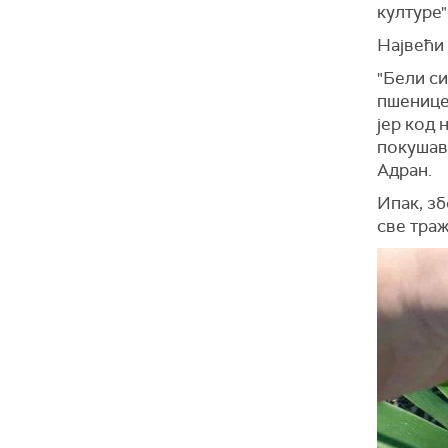
културе
Највећи
"Бели си
пшенице
јер код 
покушав
Адран.
Ипак, зб
све траж