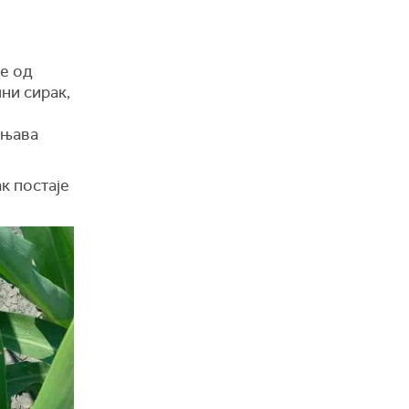
је од
ни сирак,
шњава
к постаје