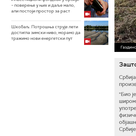
– поверење у њих и даље мало,
али постоји простор за раст
Шкобаљ: Потрошња струје лети
достигла зимски ниво, морамо да
тражимо нови енергетски пут
Газдин
Зашто
Србија
произв
"Био ј
широм 
употре
физичк
објаш
Србије