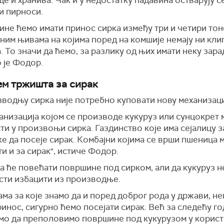
и пирноси.
ине ћемо имати принос сирка између три и четири тоне
оним њивама на којима поред на комшије немају ни кли
. То значи да ћемо, за разлику од њих имати неку зарад
 је Фодор.
м тржишта за сирак
водњу сирка није потребно куповати нову механизаци
анизација којом се производе кукуруз или сунцокрет
ти у произвоњи сирка. Газдинство које има сејалицу з
 да посеје сирак. Комбајни којима се врши пшеница м
и и за сирак", истиче Фодор.
а ће повећати површине под сирком, али да кукуруз н
сти избацити из производње.
ма за које знамо да и поред доброг рода у држави, не
инос, сигурно ћемо посејати сирак. Већ за следећу г
мо да преполовимо површине под кукурузом у корист