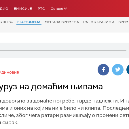
АДИО
ЕМИСИЈЕ
РТС
Остало
РУШТВО
ЕКОНОМИЈА
МЕРИЛА ВРЕМЕНА
РАТ У УКРАЈИНИ
ВРЕМ
НАДИНОВИЋ
куруз на домаћим њивама
и довољно за домаће потребе, тврде надлежни. Ипа
има и оних на којима није било ни клипа. Последњ
лиме, због чега ратари размишљају о промени сет
и сирак.