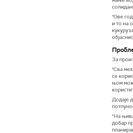
солидан
"Ове год
и то на 
кукуруза
објаснио
Пробле
За произ
"Сва мех
се корис
њом може
користит
Додаје д
потпуно
"На њива
добар пр
планира