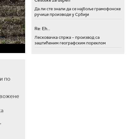
Cestitke za uspeh
Да ли сте знали да се најбоље грамофонске
ручице производе у Србији
Re: Eh...
Лесковачка спржа – производ са
заштићеним географским пореклом
и по
извожене
ка
"