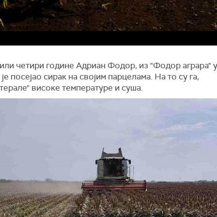
или четири године Адриан Фодор, из "Фодор аграра" у
 је посејао сирак на својим парцелама. На то су га,
терале" високе температуре и суша.