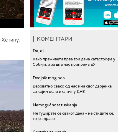
КОМЕНТАРИ
 Хетину,
Da, ali...
Како преживети прва три дана катастрофе у
Србији, и за шта нас припрема ЕУ
Dvojnik mog oca
Вероватно свако од нас има свог двојника
са којим дели и сличну ДНК
Nemogućnost tusiranja
Не туширате се сваког дана – не стидите се,
то је здраво