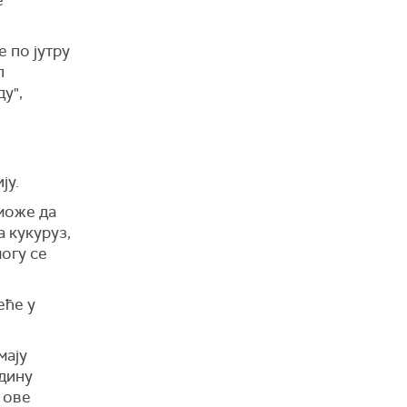
 по јутру
п
у",
ју.
 може да
а кукуруз,
огу се
еће у
мају
одину
 ове