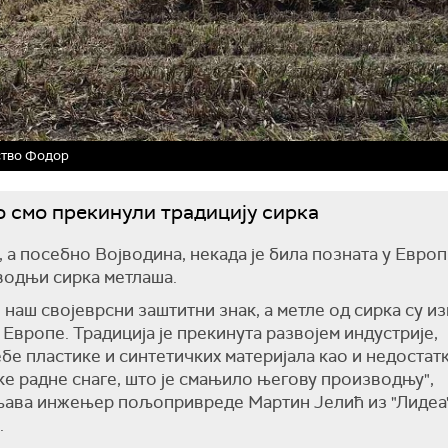
ство Фодор
 смо прекинули традицију сирка
, а посебно Војводина, некада је била позната у Европ
одњи сирка метлаша.
е наш својеврсни заштитни знак, а метле од сирка су 
Европе. Традиција је прекинута развојем индустрије,
бе пластике и синтетичких материјала као и недостат
е радне снаге, што је смањило његову производњу",
њава инжењер пољопривреде Мартин Јелић из "Лидеа
.