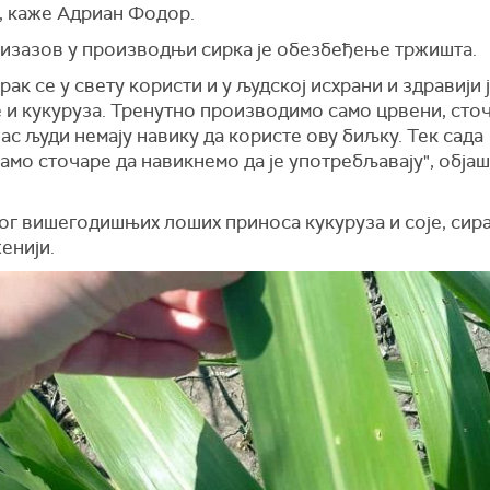
", каже Адриан Фодор.
 изазов у производњи сирка је обезбеђење тржишта.
рак се у свету користи и у људској исхрани и здравији 
 и кукуруза. Тренутно производимо само црвени, сточ
нас људи немају навику да користе ову биљку. Тек сада
амо сточаре да навикнемо да је употребљавају", обја
ог вишегодишњих лоших приноса кукуруза и соје, сира
енији.