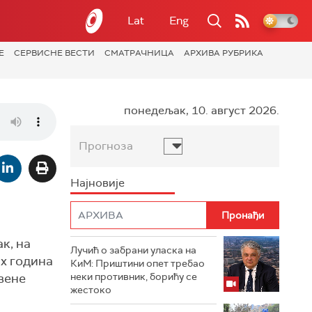
Lat
Eng
Е
СЕРВИСНЕ ВЕСТИ
СМАТРАЧНИЦА
АРХИВА РУБРИКА
понедељак, 10. август 2026.
Прогноза
Најновије
к, на
Лучић о забрани уласка на
их година
КиМ: Приштини опет требао
вене
неки противник, борићу се
жестоко