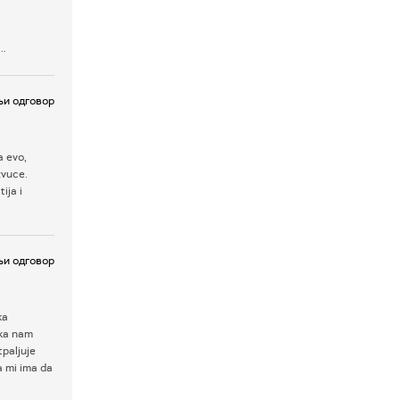
..
и одговор
a evo,
zvuce.
ija i
и одговор
ka
eka nam
tpaljuje
a mi ima da