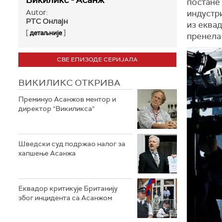
Викиликс - Асанж
постане 
Autor:
индустри
РТС Онлајн
из еквад
[
]
детаљније
пренела
СВЕ ЕПИЗОДЕ СЕРИЈАЛА
ВИКИЛИКС ОТКРИВА
Преминуо Асанжов ментор и
директор "Викиликса"
Шведски суд подржао налог за
хапшење Асанжа
Еквадор критикује Британију
због инцидента са Асанжом