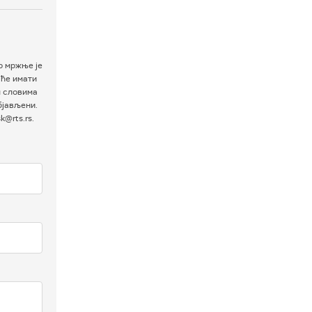
р мржње је
 ће имати
м словима
бјављени.
@rts.rs.