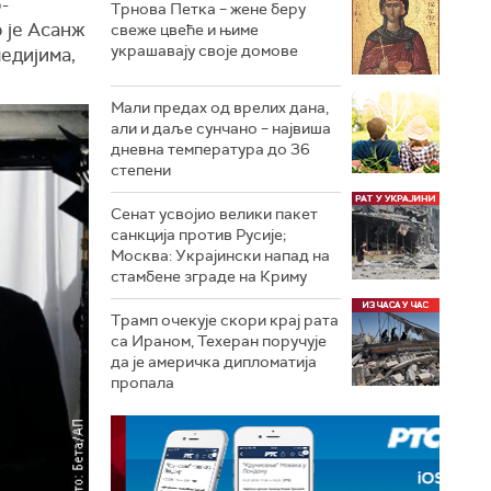
-
Трнова Петка – жене беру
 је Асанж
свеже цвеће и њиме
украшавају своје домове
едијима,
Мали предах од врелих дана,
али и даље сунчано – највиша
дневна температура до 36
степени
Сенат усвојио велики пакет
санкција против Русије;
Москва: Украјински напад на
стамбене зграде на Криму
Трамп очекује скори крај рата
са Ираном, Техеран поручује
да је америчка дипломатија
пропала