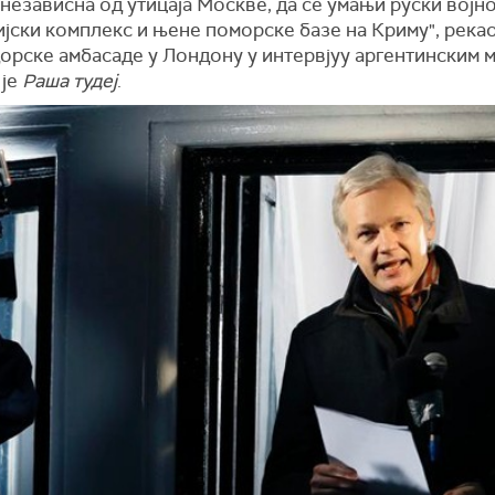
независна од утицаја Москве, да се умањи руски војно
јски комплекс и њене поморске базе на Криму", рекао
орске амбасаде у Лондону у интервјуу аргентинским м
 је
Раша тудеј
.