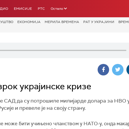
АДИО
ЕМИСИЈЕ
РТС
Остало
РУШТВО
ЕКОНОМИЈА
МЕРИЛА ВРЕМЕНА
РАТ У УКРАЈИНИ
ВРЕМ
зрок украјинске кризе
је САД да су потрошиле милијарде долара за НВО 
усије и превеле је на своју страну.
не може бити учињено чланством у НАТО-у, онда макар