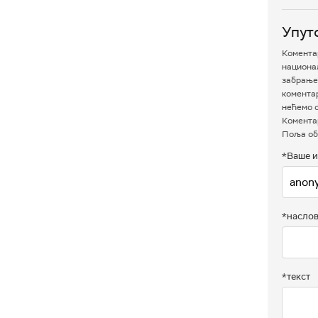
Упут
Коментар
национал
забрањен
комента
нећемо о
Коментар
Поља об
*Ваше и
*насло
*текст