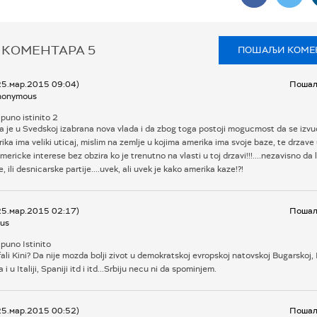
 КОМЕНТАРА
5
ПОШАЉИ КОМЕ
25.мар.2015 09:04)
Пошаљ
nonymous
puno istinito 2
a je u Svedskoj izabrana nova vlada i da zbog toga postoji mogucmost da se izvu
ka ima veliki uticaj, mislim na zemlje u kojima amerika ima svoje baze, te drzave 
mericke interese bez obzira ko je trenutno na vlasti u toj drzavi!!!....nezavisno da l
e, ili desnicarske partije....uvek, ali uvek je kako amerika kaze!?!
25.мар.2015 02:17)
Пошаљ
us
puno Istinito
fali Kini? Da nije mozda bolji zivot u demokratskoj evropskoj natovskoj Bugarskoj,
 i u Italiji, Spaniji itd i itd...Srbiju necu ni da spominjem.
25.мар.2015 00:52)
Пошаљ