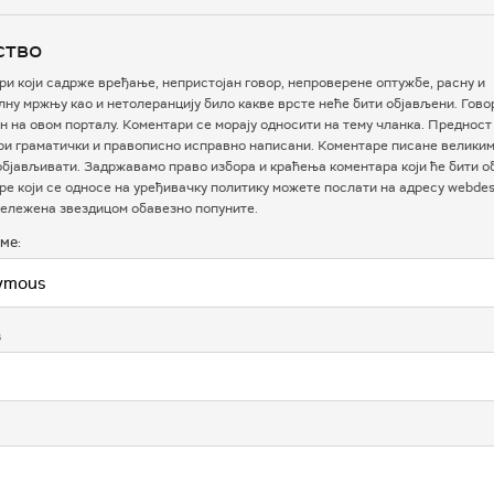
ство
и који садрже вређање, непристојан говор, непроверене оптужбе, расну и
ну мржњу као и нетолеранцију било какве врсте неће бити објављени. Гово
 на овом порталу. Коментари се морају односити на тему чланка. Предност
ри граматички и правописно исправно написани. Коментаре писане велики
бјављивати. Задржавамо право избора и краћења коментара који ће бити о
е који се односе на уређивачку политику можете послати на адресу webdesk
ележена звездицом обавезно попуните.
ме:
в