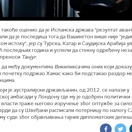
 такође оценио да је Исламска држава "резултат аван
али да је последица тога да Вашингтон више није "једи
ом истоку", јер су Турска, Катар и Саудијска Арабија у
оћ последњих година и успели да стекну одређену нез
 преноси
Танјуг.
е да међу документима
Викиликса
има оних који доказуј
у почетку подржао Хамас како би подстакао раздор м
нцима.
оји је аустралијски држављанин, од 2012. се налази у
кој амбасади у Лондону где му је одобрен политички 
 власти траже његово изручење због оптужбе за сил
тврди да су Швеђани расписали потерницу по налогу С
му суде због објављивања тајних дипломатских депеш