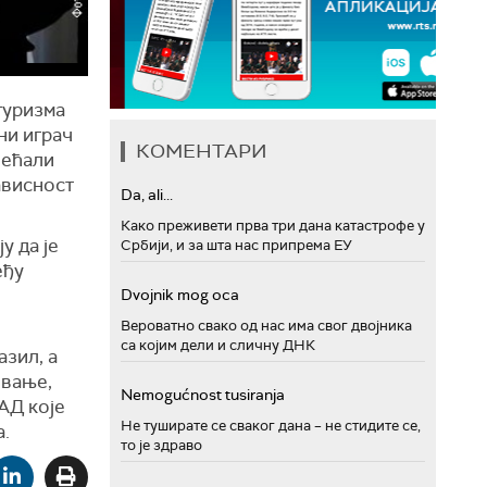
туризма
ни играч
КОМЕНТАРИ
већали
ависност
Da, ali...
Како преживети прва три дана катастрофе у
у да је
Србији, и за шта нас припрема ЕУ
еђу
Dvojnik mog oca
Вероватно свако од нас има свог двојника
са којим дели и сличну ДНК
азил, а
овање,
Nemogućnost tusiranja
АД које
Не туширате се сваког дана – не стидите се,
а.
то је здраво