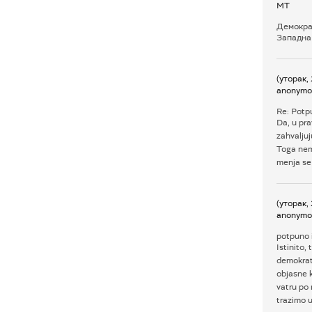
МТ
Демокра
Западна 
(уторак,
anonymo
Re: Potpu
Da, u pra
zahvaljuj
Toga nema
menja se 
(уторак,
anonymo
potpuno i
Istinito,
demokrat
objasne k
vatru po 
trazimo u