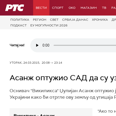
РТС
ВЕСТИ
СПОРТ
OKO
МАГАЗИН
ТВ
Р
ПОЛИТИКА
РЕГИОН
СВЕТ
СРБИЈА ДАНАС
ХРОНИКА
Д
ПОДКАСТ
ЕУ МОГУЋНОСТИ 2026
Читај ми!
УТОРАК, 24.03.2015, 20:08 -> 23:14
Асанж оптужио САД да су у
Оснивач "Викиликса" Џулијан Асанж оптужио 
Украјини како би отргле ову земљу од утицаја Р
"Ако то 