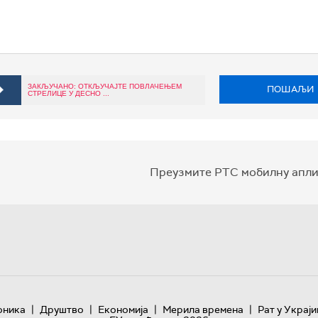
ЗАКЉУЧАНО: ОТКЉУЧАЈТЕ ПОВЛАЧЕЊЕМ
ПОШАЉИ
СТРЕЛИЦЕ У ДЕСНО ...
Преузмите РТС мобилну апли
|
|
|
|
оника
Друштво
Економија
Мерила времена
Рат у Украји