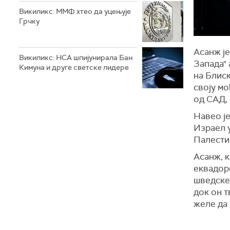
Викиликс: ММФ хтео да уцењује
Грчку
Асанж је
Викиликс: НСА шпијунирала Бан
Запада" 
Кимуна и друге светске лидере
на Блиск
своју м
од САД,
Навео ј
Израел 
Палести
Асанж, к
еквадорс
шведске
док он 
желе да 