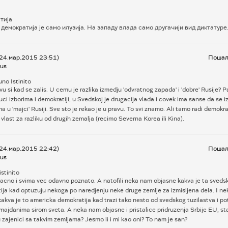
тија
демократија је само илузија. На западу влада само другачији вид диктатуре.
 24.мар.2015 23:51)
Пошаљ
us
no Istinito
vu si kad se zalis. U cemu je razlika izmedju 'odvratnog zapada' i 'dobre' Rusije? P
uci izborima i demokratiji, u Svedskoj je drugacija vlada i covek ima sanse da se i
 u 'majci' Rusiji. Sve sto je rekao je u pravu. To svi znamo. Ali tamo radi demokrat
vlast za razliku od drugih zemalja (recimo Severna Korea ili Kina).
 24.мар.2015 22:42)
Пошаљ
us
stinito
 tacno i svima vec odavno poznato. A natofili neka nam objasne kakva je ta sveds
ija kad optuzuju nekoga po naredjenju neke druge zemlje za izmisljena dela. I n
akva je to americka demokratija kad trazi tako nesto od svedskog tuzilastva i po
majdanima sirom sveta. A neka nam objasne i pristalice pridruzenja Srbije EU, st
 zajenici sa takvim zemljama? Jesmo li i mi kao oni? To nam je san?