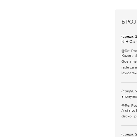
БРОЈ
(среда, 
N.H-C.a
@Re: Pot
Kazete d
Gde ameri
rade za a
levicarsk
(среда, 
anonymo
@Re: Pot
A sta to 
Grckoj, pa
(среда, 