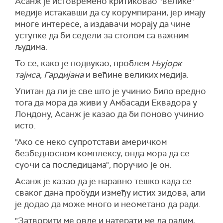
Асанж је истовремено критиковао "велике"
медије истакавши да су корумпирани, јер имају
многе интересе, а издавачи морају да чине
уступке да би седели за столом са важним
људима.
То се, како је подвукао, проблем
Њујорк
тајмса, Гардијана
и већине великих медија.
Упитан да ли је све што је учинио било вредно
тога да мора да живи у Амбасади Еквадора у
Лондону, Асанж је казао да би поново учинио
исто.
"Ако се неко супротстави америчком
безбедносном комплексу, онда мора да се
суочи са последицама", поручио је он.
Асанж је казао да је наравно тешко када се
сваког дана пробуди између истих зидова, али
је додао да може много и неометано да ради.
"Затворити ме овде и натерати ме да радим,