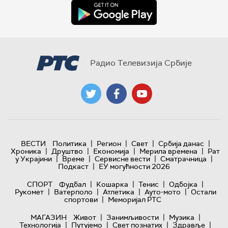
Радио Телевизија Србије
|
|
|
|
ВЕСТИ
Политика
Регион
Свет
Србија данас
|
|
|
|
Хроника
Друштво
Економија
Мерила времена
Рат
|
|
|
|
у Украјини
Време
Сервисне вести
Сматрачница
|
Подкаст
ЕУ могућности 2026
|
|
|
|
СПОРТ
Фудбал
Кошарка
Тенис
Одбојка
|
|
|
|
Рукомет
Ватерполо
Атлетика
Ауто-мото
Остали
|
спортови
Меморијал РТС
|
|
|
МАГАЗИН
Живот
Занимљивости
Музика
|
|
|
|
Технологијa
Путујемо
Свет познатих
Здравље