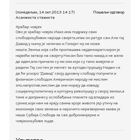
(понедељак, 14.окт.2013 14:17)
Пошаљи одговор
Асанжиста стажиста
Храбар човјек
Ово је храбар човјек.Иако има подржку свих
слободољубивих народа свијета,ипак он ратује сам.Али тај
Давид у њему је челичан и Голијат му не може
ништа.Земља која себе проглашава најдемократскијом је
највећи затвор на свијету.Нисам био тамо никад и не жели
да идем,али причали су ми они који су тамо живјели и
радили.Тај систем је магнет за аутодеструкцију.Надам се
да ће ускоро "Давид" своју духовну слободу попунити и
физичком слободом.Америчком народу не мислим
зло,напротив,мислим да они морају да изведу
социјалну,политичку и културну револуцију у својој земљи,а
тиме и допринесу ослобађање планете од владара из
сјенке,који нам на крају свима кроје животе јер утичу на
економије свих земаља а нарочито неразвијених каква је
наша Србија.Слобода за све добронамјерне и
човјекољубиве људе.