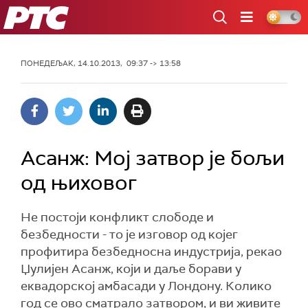
РТС
ПОНЕДЕЉАК, 14.10.2013, 09:37 -> 13:58
Асанж: Мој затвор је бољи
од њиховог
Не постоји конфликт слободе и
безбедности - то је изговор од којег
профитира безбедносна индустрија, рекао
Џулијен Асанж, који и даље борави у
еквадорској амбасади у Лондону. Колико
год се ово сматрало затвором, и ви живите