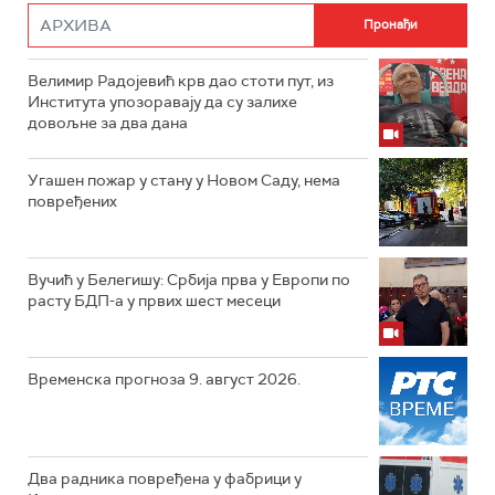
Велимир Радојевић крв дао стоти пут, из
Института упозоравају да су залихе
довољне за два дана
Угашен пожар у стану у Новом Саду, нема
повређених
Вучић у Белегишу: Србија прва у Европи по
расту БДП-а у првих шест месеци
Временска прогноза 9. август 2026.
Два радника повређена у фабрици у