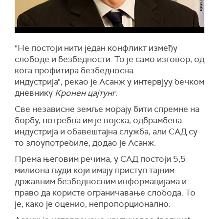
"Не постоји нити један конфликт између
слободе и безбедности. То је само изговор, од
кога профитира безбедносна
индустрија", рекао је Асанж у интервјуу бечком
дневнику
Кронен цајтунг
.
Све независне земље морају бити спремне на
борбу, потребна им је војска, одбрамбена
индустрија и обавештајна служба, али САД су
то злоупотребиле, додао је Асанж.
Према његовим речима, у САД постоји 5,5
милиона људи који имају приступ тајним
државним безбедносним информацијама и
право да користе ограничавање слобода. То
је, како је оценио, непропорционално.