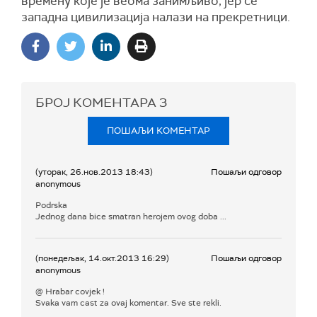
времену које је веома занимљиво, јер се
западна цивилизација налази на прекретници.
БРОЈ КОМЕНТАРА
3
ПОШАЉИ КОМЕНТАР
(уторак, 26.нов.2013 18:43)
Пошаљи одговор
anonymous
Podrska
Jednog dana bice smatran herojem ovog doba ...
(понедељак, 14.окт.2013 16:29)
Пошаљи одговор
anonymous
@ Hrabar covjek !
Svaka vam cast za ovaj komentar. Sve ste rekli.