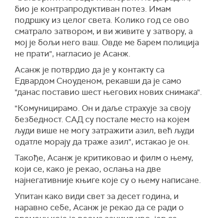
био је контрапродуктиван потез. Имам
подршку из целог света. Колико год се ово
сматрало затвором, и ви живите у затвору, а
мој је бољи него ваш. Овде ме барем полиција
не прати", нагласио је Асанж.
Асанж је потврдио да је у контакту са
Едвардом Сноуденом, рекавши да је само
"данас поставио шест његових нових снимака".
"Комуницирамо. Он и даље страхује за своју
безбедност. САД су постале место на којем
људи више не могу затражити азил, већ људи
одатле морају да траже азил", истакао је он.
Такође, Асанж је критиковао и филм о њему,
који се, како је рекао, ослања на две
најнегативније књиге које су о њему написане.
Упитан како види свет за десет година, и
наравно себе, Асанж је рекао да се ради о