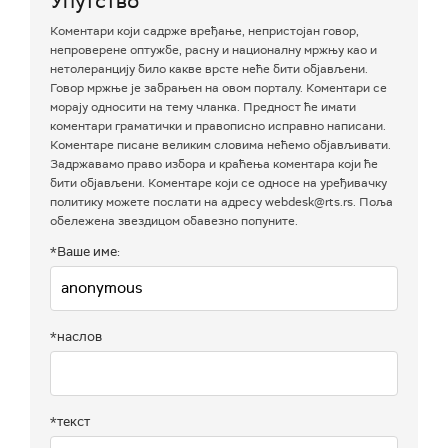
Упутство
Коментари који садрже вређање, непристојан говор,
непроверене оптужбе, расну и националну мржњу као и
нетолеранцију било какве врсте неће бити објављени.
Говор мржње је забрањен на овом порталу. Коментари се
морају односити на тему чланка. Предност ће имати
коментари граматички и правописно исправно написани.
Коментаре писане великим словима нећемо објављивати.
Задржавамо право избора и краћења коментара који ће
бити објављени. Коментаре који се односе на уређивачку
политику можете послати на адресу webdesk@rts.rs. Поља
обележена звездицом обавезно попуните.
*Ваше име:
*наслов
*текст