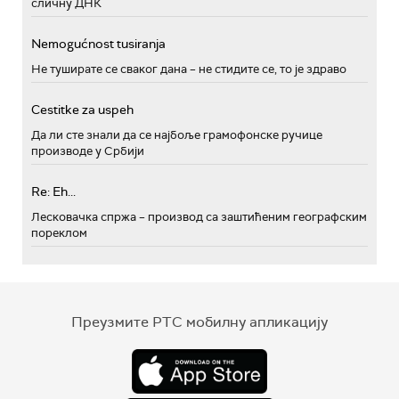
сличну ДНК
Nemogućnost tusiranja
Не туширате се сваког дана – не стидите се, то је здраво
Cestitke za uspeh
Да ли сте знали да се најбоље грамофонске ручице
производе у Србији
Re: Eh...
Лесковачка спржа – производ са заштићеним географским
пореклом
Преузмите РТС мобилну апликацију