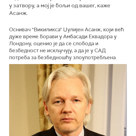
у затвору, а мој је бољи од вашег, каже
Асанж.
Оснивач "Викиликса" Џулијен Асанж, који већ
дуже време борави у Амбасади Еквадора у
Лондону, оценио је да се слобода и
безбедност не искључују, а да је у САД
потреба за безбедношћу злоупотребљена.