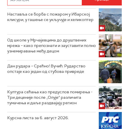
Наставља се борба с пожаром у Ибарској
клисури, у гашење се укључује и хеликоптер
Од школе у Мрчајевцима до друштвених
мрежа – како препознати и зауставити полно
узнемиравање међу децом
Дан рудара – Срећно! Вучић: Рударство
опстаје као један од стубова привреде
Култура сећања као предуслов помирења ­-
Три деценије после „Олује“ различита
тумачења и даље раздвајају регион
Курсна листа за 6. август 2026.