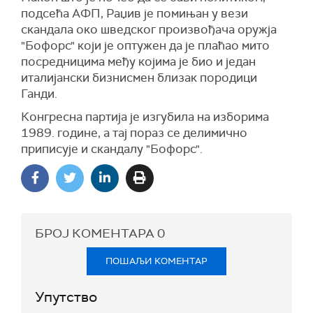
подсећа АФП, Раџив је помињан у вези
скандала око шведског произвођача оружја
"Бофорс" који је оптужен да је плаћао мито
посредницима међу којима је био и један
италијански бизнисмен близак породици
Ганди.
Конгресна партија је изгубила на изборима
1989. године, а тај пораз се делимично
приписује и скандалу "Бофорс".
БРОЈ КОМЕНТАРА
0
ПОШАЉИ КОМЕНТАР
Упутство