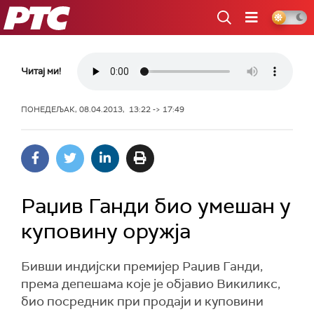
РТС
Читај ми!
ПОНЕДЕЉАК, 08.04.2013, 13:22 -> 17:49
Раџив Ганди био умешан у
куповину оружја
Бивши индијски премијер Раџив Ганди,
према депешама које је објавио Викиликс,
био посредник при продаји и куповини