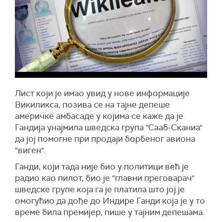
Лист који је имао увид у нове информације
Викиликса, позива се на тајне депеше
америчке амбасаде у којима се каже да је
Гандија унајмила шведска група "Сааб-Сканиа"
да јој помогне при продаји борбеног авиона
"виген".
Ганди, који тада није био у политици већ је
радио као пилот, био је "главни преговарач"
шведске групе која га је платила што јој је
омогућио да дође до Индире Ганди која је у то
време била премијер, пише у тајним депешама.