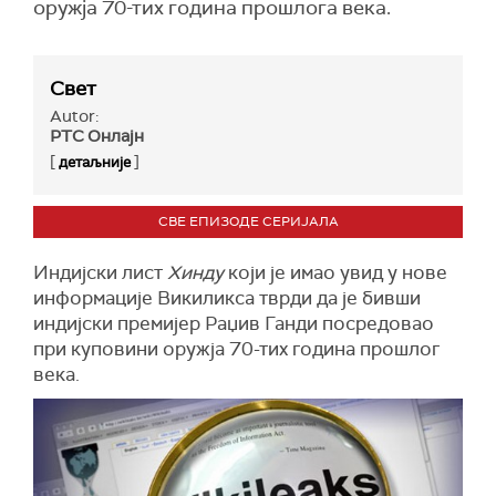
оружја 70-тих година прошлога века.
Свет
Autor:
РТС Онлајн
[
]
детаљније
СВЕ ЕПИЗОДЕ СЕРИЈАЛА
Индијски лист
Хинду
који је имао увид у нове
информације Викиликса тврди да је бивши
индијски премијер Раџив Ганди посредовао
при куповини оружја 70-тих година прошлог
века.