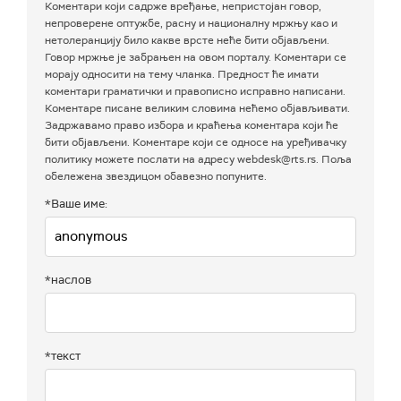
Коментари који садрже вређање, непристојан говор,
непроверене оптужбе, расну и националну мржњу као и
нетолеранцију било какве врсте неће бити објављени.
Говор мржње је забрањен на овом порталу. Коментари се
морају односити на тему чланка. Предност ће имати
коментари граматички и правописно исправно написани.
Коментаре писане великим словима нећемо објављивати.
Задржавамо право избора и краћења коментара који ће
бити објављени. Коментаре који се односе на уређивачку
политику можете послати на адресу webdesk@rts.rs. Поља
обележена звездицом обавезно попуните.
*Ваше име:
*наслов
*текст