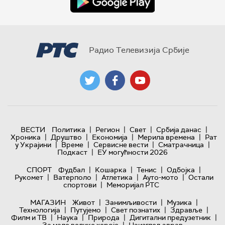
Радио Телевизија Србије
|
|
|
|
ВЕСТИ
Политика
Регион
Свет
Србија данас
|
|
|
|
Хроника
Друштво
Економија
Мерила времена
Рат
|
|
|
|
у Украјини
Време
Сервисне вести
Сматрачница
|
Подкаст
ЕУ могућности 2026
|
|
|
|
СПОРТ
Фудбал
Кошарка
Тенис
Одбојка
|
|
|
|
Рукомет
Ватерполо
Атлетика
Ауто-мото
Остали
|
спортови
Меморијал РТС
|
|
|
МАГАЗИН
Живот
Занимљивости
Музика
|
|
|
|
Технологијa
Путујемо
Свет познатих
Здравље
|
|
|
|
Филм и ТВ
Наука
Природа
Дигитални предузетник
|
За мале велике хероје
Наизглед здрав