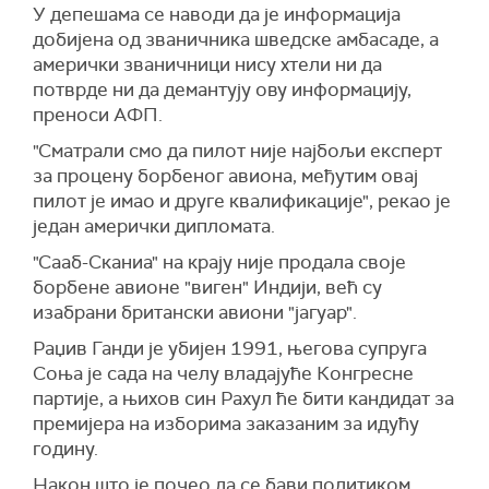
У депешама се наводи да је информација
добијена од званичника шведске амбасаде, а
амерички званичници нису хтели ни да
потврде ни да демантују ову информацију,
преноси АФП.
"Сматрали смо да пилот није најбољи експерт
за процену борбеног авиона, међутим овај
пилот је имао и друге квалификације", рекао је
један амерички дипломата.
"Сааб-Сканиа" на крају није продала своје
борбене авионе "виген" Индији, већ су
изабрани британски авиони "јагуар".
Раџив Ганди је убијен 1991, његова супруга
Соња је сада на челу владајуће Конгресне
партије, а њихов син Рахул ће бити кандидат за
премијера на изборима заказаним за идућу
годину.
Након што је почео да се бави политиком,