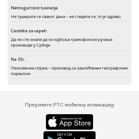
Nemogućnost tusiranja
Не туширате се сваког дана – не стидите се, то је здраво
Cestitke za uspeh
Да ли сте знали да се најбоље грамофонске ручице
производе у Србији
Re: Eh...
Лесковачка спржа – производ са заштићеним географским
пореклом
Преузмите РТС мобилну апликацију