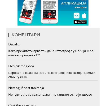
КОМЕНТАРИ
Da, ali...
Како преживети прва три дана катастрофе у Србији, и за
шта нас припрема ЕУ
Dvojnik mog oca
Вероватно свако од нас има свог двојника са којим дели и
сличну ДНК
Nemogućnost tusiranja
Не туширате се сваког дана – не стидите се, то је здраво
Cestitke za uspeh