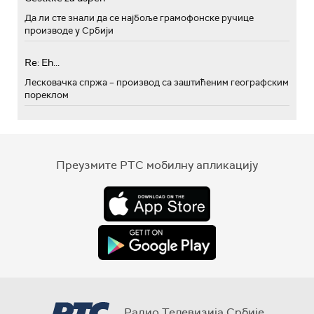
Да ли сте знали да се најбоље грамофонске ручице
производе у Србији
Re: Eh...
Лесковачка спржа – производ са заштићеним географским
пореклом
Преузмите РТС мобилну апликацију
Радио Телевизија Србије