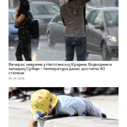
Вечерас невреме у Неготинској Крајини, Војводини и
западној Србији – температура данас достигла 40
степени
06. 08. 2026.