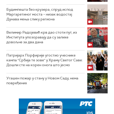
Будимпешта без крузера, спруд испод
Маргаретиног моста – низак водостај
Дунава мења слику региона
Велимир Радојевић крв дао стоти пут, из
Института упозоравају да су залихе
довољне за два дана
Патријарх Порфирије угостио учеснике
кампа "Србија те зове" у Храму Светог Саве:
Дошли сте на корен онога што јесмо
Угашен пожар у стану у Новом Саду, нема
повређених