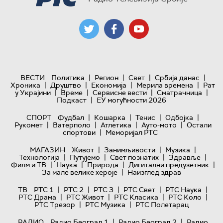
|
|
|
|
ВЕСТИ
Политика
Регион
Свет
Србија данас
|
|
|
|
Хроника
Друштво
Економија
Мерила времена
Рат
|
|
|
|
у Украјини
Време
Сервисне вести
Сматрачница
|
Подкаст
ЕУ могућности 2026
|
|
|
|
СПОРТ
Фудбал
Кошарка
Тенис
Одбојка
|
|
|
|
Рукомет
Ватерполо
Атлетика
Ауто-мото
Остали
|
спортови
Меморијал РТС
|
|
|
МАГАЗИН
Живот
Занимљивости
Музика
|
|
|
|
Технологијa
Путујемо
Свет познатих
Здравље
|
|
|
|
Филм и ТВ
Наука
Природа
Дигитални предузетник
|
За мале велике хероје
Наизглед здрав
|
|
|
|
|
ТВ
РТС 1
РТС 2
РТС 3
РТС Свет
РТС Наука
|
|
|
|
РТС Драма
РТС Живот
РТС Класика
РТС Коло
|
|
РТС Трезор
РТС Музика
РТС Полетарац
|
|
РАДИО
Радио Београд 1
Радио Београд 2
Радио