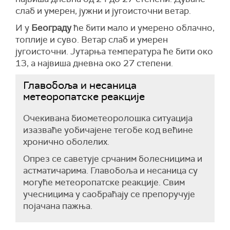
слаб и умерен, јужни и југоисточни ветар.
И у
Београду
ће бити мало и умерено облачно,
топлије и суво. Ветар слаб и умерен
југоисточни. Јутарња температура ће бити око
13, а највиша дневна око 27 степени.
Главобоља и несаница
метеоропатске реакције
Очекивана биометеоролошка ситуација
изазваће уобичајене тегобе код већине
хронично оболелих.
Опрез се саветује срчаним болесницима и
астматичарима. Главобоља и несаница су
могуће метеоропатске реакције. Свим
учесницима у саобраћају се препоручује
појачана пажња.