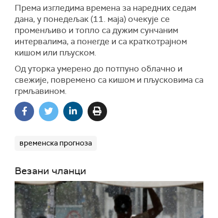
Према изгледима времена за наредних седам
дана, у понедељак (11. маја) очекује се
променљиво и топло са дужим сунчаним
интервалима, а понегде и са краткотрајном
кишом или пљуском.
Од уторка умерено до потпуно облачно и
свежије, повремено са кишом и пљусковима са
грмљавином.
временска прогноза
Везани чланци