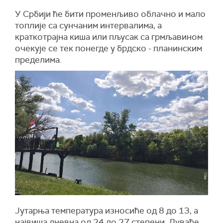
У Србији ће бити променљиво облачно и мало
топлије са сунчаним интервалима, а
краткотрајна киша или пљусак са грмљавином
очекује се тек понегде у брдско - планинским
пределима.
Јутарња температура износиће од 8 до 13, а
највиша дневна од 24 до 27 степени. Дуваће