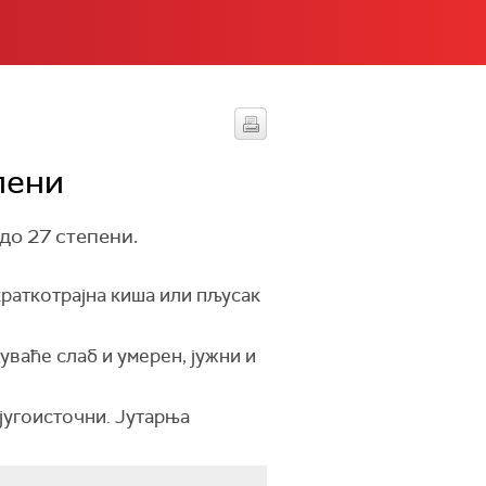
пени
до 27 степени.
краткотрајна киша или пљусак
уваће слаб и умерен, јужни и
 југоисточни. Јутарња