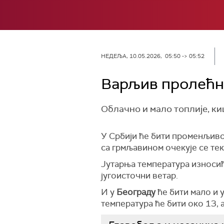
НЕДЕЉА, 10.05.2026, 05:50 -> 05:52
Варљив пролећни
Oблачно и мало топлије, ки
У Србији ће бити променљиво
са грмљавином очекује се тек
Јутарња температура износиће
југоисточни ветар.
И у
Београду
ће бити мало и 
температура ће бити око 13, 