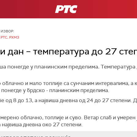
РТС
ИЗВОР:
РТС, РХМЗ
 дан – температура до 27 сте
ша понегде у планинским пределима. Температура 
 облачно и мало топлије са сунчаним интервалима, а 
 понегде у брдско - планинским пределима.
 од 8 до 13, а највиша дневна од 24 до 27 степени. Д
умерено облачно, топлије и суво. Ветар слаб и умерен
а највиша дневна око 27 степени.