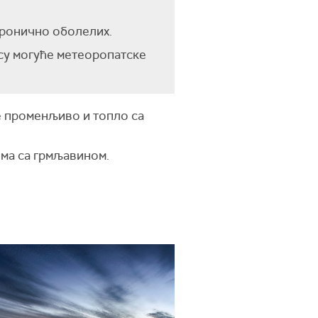
хронично оболелих.
 су могуће метеоропатске
се променљиво и топло са
има са грмљавином.