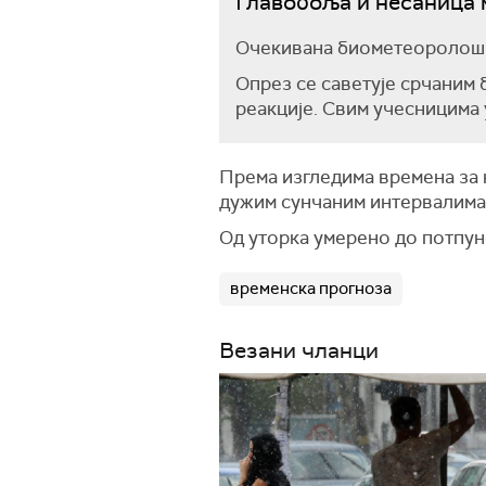
Главобоља и несаница 
Очекивана биометеоролошка
Опрез се саветује срчаним
реакције. Свим учесницима 
Према изгледима времена за н
дужим сунчаним интервалима,
Од уторка умерено до потпун
временска прогноза
Везани чланци