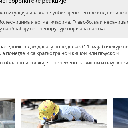
метеоропатске реакције
 ситуација изазваће уобичајене тегобе код већине 
 болесницима и астматичарима. Главобоља и несаница
у саобраћају се препоручује појачана пажња.
аредних седам дана, у понедељак (11. маја) очекује 
 а понегде и са краткотрајном кишом или пљуском.
о облачно и свежије, повремено са кишом и пљусков