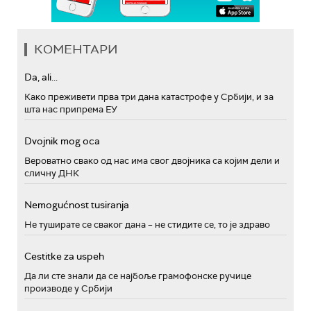
КОМЕНТАРИ
Da, ali...
Како преживети прва три дана катастрофе у Србији, и за
шта нас припрема ЕУ
Dvojnik mog oca
Вероватно свако од нас има свог двојника са којим дели и
сличну ДНК
Nemogućnost tusiranja
Не туширате се сваког дана – не стидите се, то је здраво
Cestitke za uspeh
Да ли сте знали да се најбоље грамофонске ручице
производе у Србији