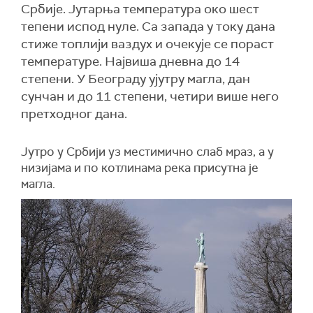
Србије. Јутарња температура око шест
тепени испод нуле. Са запада у току дана
стиже топлији ваздух и очекује се пораст
температуре. Највиша дневна до 14
степени. У Београду ујутру магла, дан
сунчан и до 11 степени, четири више него
претходног дана.
Јутро у Србији уз местимично слаб мраз, а у
низијама и по котлинама река присутна је
магла.