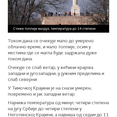
Стиже топлији ваздух, температура до 14 степени
Током дана се очекује мало до умерено
облачно време, и мало топлије, осим у
местима где се магла буде задржала дуже
током дана.
Очекује се слаб ветар, у већини крајева
западни и југозападни, у јужним пределима и
слаб северни.
У Тимочкој Крајини је на снази умерен,
повремено и јак западни ветар.
Најнижа температура од минус четири степена
на југу Србије до четири степени у
Неготинској Крајини, а највиша од седам до 11