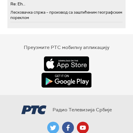
Re: Eh...
Лесковачка спржа – производ са заштићеним географским
пореклом
Преузмите РТС мобилну апликацију
Радио Телевизија Србије