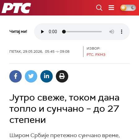
РТС
Читај ми!
ИЗВОР:
ПЕТАК, 29.05.2026, 05:45 -> 09:08
РТС, РХМЗ
Јутро свеже, током дана
топло и сунчано – до 27
степени
Широм Србије претежно сунчано време,