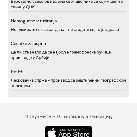
Вероватно свако од нас има свог двојника са којим дели и
сличну ДНК
Nemogućnost tusiranja
Не туширате се сваког дана – не стидите се, то је здраво
Cestitke za uspeh
Да ли сте знали да се најбоље грамофонске ручице
производе у Србији
Re: Eh...
Лесковачка спржа – производ са заштићеним географским
пореклом
Преузмите РТС мобилну апликацију