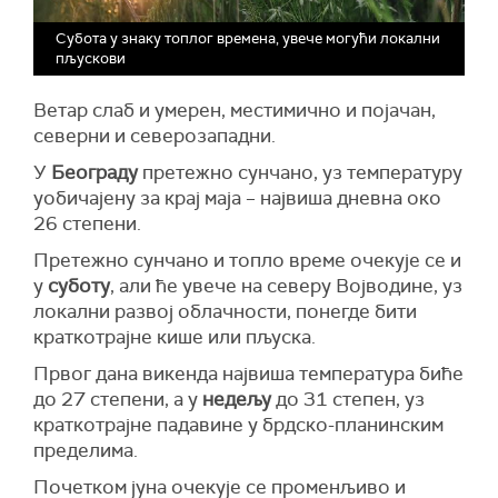
Субота у знаку топлог времена, увече могући локални
пљускови
Ветар слаб и умерен, местимично и појачан,
северни и северозападни.
У
Београду
претежно сунчано, уз температуру
уобичајену за крај маја – највиша дневна око
26 степени.
Претежно сунчано и топло време очекује се и
у
суботу
, али ће увече на северу Војводине, уз
локални развој облачности, понегде бити
краткотрајне кише или пљуска.
Првог дана викенда највиша температура биће
до 27 степени, а у
недељу
до 31 степен, уз
краткотрајне падавине у брдско-планинским
пределима.
Почетком јуна очекује се променљиво и