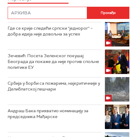
Где се крије следећи српски "једнорог" –
добра идеја није довољна за успех
Зечевић: Посета Зеленског покушај
Београда да покаже да није против спољне
политике ЕУ
Србија у борби са пожарима, најкритичније у
Делиблатској пешчари
Андраш Бака прихватио номинацију за
председника Мађарске