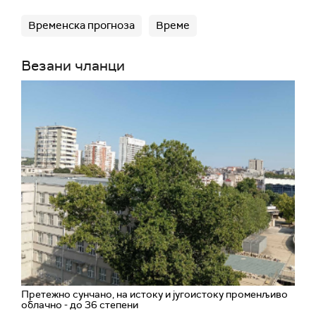
Временска прогноза
Време
Везани чланци
Претежно сунчано, на истоку и југоистоку променљиво
облачно - до 36 степени