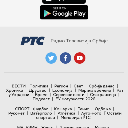
Радио Телевизија Србије
|
|
|
|
ВЕСТИ
Политика
Регион
Свет
Србија данас
|
|
|
|
Хроника
Друштво
Економија
Мерила времена
Рат
|
|
|
|
у Украјини
Време
Сервисне вести
Сматрачница
|
Подкаст
ЕУ могућности 2026
|
|
|
|
СПОРТ
Фудбал
Кошарка
Тенис
Одбојка
|
|
|
|
Рукомет
Ватерполо
Атлетика
Ауто-мото
Остали
|
спортови
Меморијал РТС
|
|
|
МАГАЗИН
Живот
Занимљивости
Музика