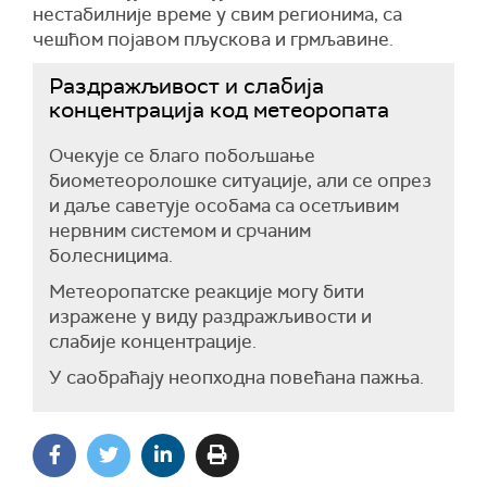
нестабилније време у свим регионима, са
чешћом појавом пљускова и грмљавине.
Раздражљивост и слабија
концентрација код метеоропата
Очекује се благо побољшање
биометеоролошке ситуације, али се опрез
и даље саветује особама са осетљивим
нервним системом и срчаним
болесницима.
Метеоропатске реакције могу бити
изражене у виду раздражљивости и
слабије концентрације.
У саобраћају неопходна повећана пажња.