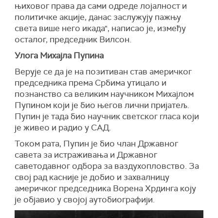
њиховог права да сами одреде лојалност и
политичке акције, данас заслужују пажњу
света више него икада", написао је, између
осталог, председник Вилсон.
Улога Михајла Пупина
Верује се да је на позитиван став америчког
председника према Србима утицало и
познанство са великим научником Михајлом
Пупином који је био његов лични пријатељ.
Пупин је тада био научник светског гласа који
је живео и радио у САД.
Током рата, Пупин је био члан Државног
савета за истраживања и Државног
саветодавног одбора за ваздухопловство. За
свој рад касније је добио и захвалницу
америчког председника Ворена Хрдинга коју
је објавио у својој аутобиографији.