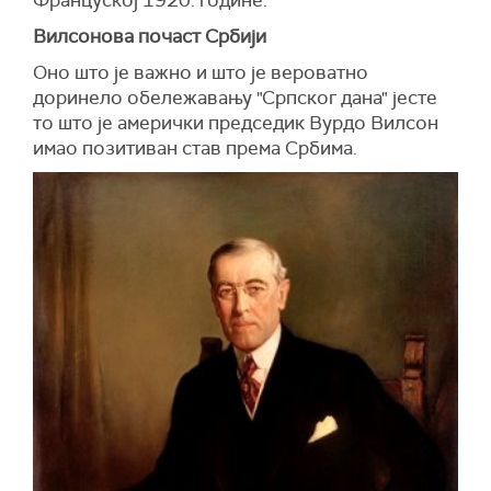
Француској 1920. године.
Вилсонова почаст Србији
Оно што је важно и што је вероватно
доринело обележавању "Српског дана" јесте
то што је амерички председик Вурдо Вилсон
имао позитиван став према Србима.