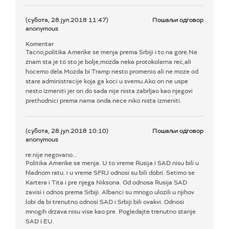
(субота, 28.јул.2018 11:47)
Пошаљи одговор
anonymous
Komentar
Tacno,politika Amerike se menja prema Srbiji i to na gore.Ne
znam sta je to sto je bolje,mozda neka protokolarna rec,ali
hocemo dela.Mozda bi Tramp nesto promenio ali ne moze od
stare administracije koja ga koci u svemu.Ako on ne uspe
nesto izmeniti jer on do sada nije nista zabrljao kao njegovi
prethodnici prema nama onda nece niko nista izmeniti.
(субота, 28.јул.2018 10:10)
Пошаљи одговор
anonymous
re:nije negovano...
Politika Amerike se menja. U to vreme Rusija i SAD nisu bili u
hladnom ratu. i u vreme SFRJ odnosi su bili dobri. Setimo se
Kartera i Tita i pre njega Niksona. Od odnosa Rusija SAD
zavisi i odnos prema Srbiji. Albanci su mnogo ulozili u njihov
lobi da bi trenutno odnosi SAD i Srbiji bili ovakvi. Odnosi
mnogih drzava nisu vise kao pre. Pogledajte trenutno stanje
SAD i EU.