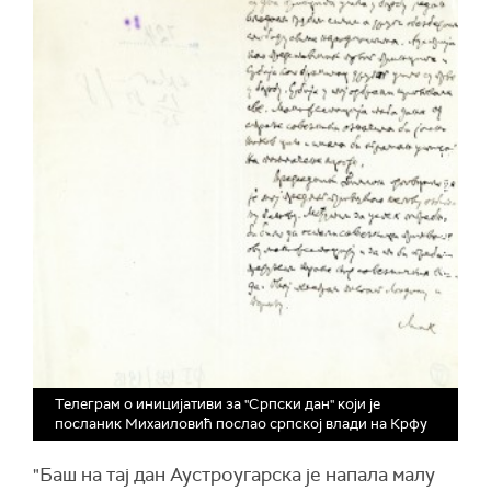
Телеграм о иницијативи за "Српски дан" који је
посланик Михаиловић послао српској влади на Крфу
"Баш на тај дан Аустроугарска је напала малу