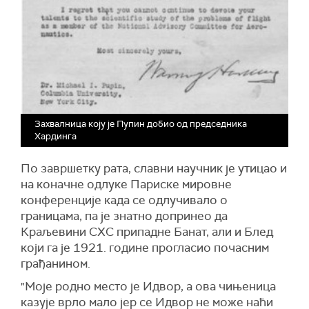
Захвалница коју је Пупин добио од председника
Хардинга
По завршетку рата, славни научник је утицао и
на коначне одлуке Париске мировне
конференције када се одлучивало о
границама, па је знатно допринео да
Краљевини СХС припадне Банат, али и Блед
који га је 1921. године прогласио почасним
грађанином.
"Моје родно место је Идвор, а ова чињеница
казује врло мало јер се Идвор не може наћи