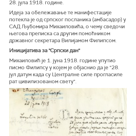
28. јула 1918. године.
Идеја за обележавање те манифестације
потекла је од српског посланика (амбасадор) у
САД Љубомира Михаиловића, о чему сведочи
његова преписка са другим помоћником
државног секретара Вилијамом Филипсом.
Иницијатива за "Српски дан"
Михаиловић је 1. јуна 1918. године упутио
писмо Филипсу у којем је објаснио да је "28.
јул датум када су Централне силе прогласиле
рат цивилизованом свету".