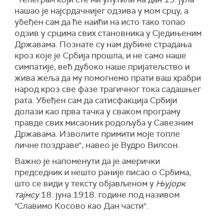
нашао је најсрдачнијег одзива у мом срцу, а
убеђен сам да ће наићи на исто тако топао
одзив у срцима свих становника у Сједињеним
Државама. Познате су нам дубине страдања
кроз које је Србија прошла, и не само наше
симпатије, већ дубоко наше пријатељство и
жива жеља да му помогнемо прати ваш храбри
народ кроз све фазе трагичног тока садашњег
рата. Убеђен сам да сатисфакција Србији
долази као прва тачка у сваком програму
правде свих мисаоних родољуба у Савезним
Државама. Изволите примити моје топле
личне поздраве", навео је Вудро Вилсон.
Важно је напоменути да је амерички
председник и нешто раније писао о Србима,
што се види у тексту објављеном у
Њујорк
тајмсу
18. јуна 1918. године под називом
"Славимо Косово као Дан части".