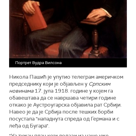
Портрет Вудра Вилсона
Никола Пашић је упутио телеграм америчком
председнику који је објављен у
Српским
новинама
17. јула 1918. године у којем га
обавештава да се навршава четири године
откако је Аустроугарска објавила рат Србији.
Навео је да је Србија после тешких борби
посустала "нападнута спреда од Германа и с
леђа од Бугара".
"Уз тужан плач који долази из наше уже