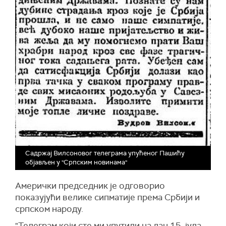
Садржај Вилсоновог телеграма упућеног Пашићу
објављен у "Српским новинама"
Амерички председник је одговорио
показујући велике сипматије према Србији и
српском народу.
"Телеграм који сте ми упутили на дан 15. јула