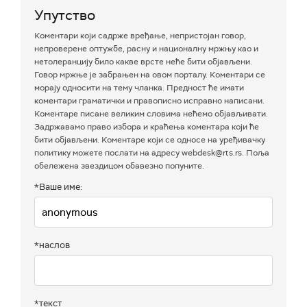
Упутство
Коментари који садрже вређање, непристојан говор,
непроверене оптужбе, расну и националну мржњу као и
нетолеранцију било какве врсте неће бити објављени.
Говор мржње је забрањен на овом порталу. Коментари се
морају односити на тему чланка. Предност ће имати
коментари граматички и правописно исправно написани.
Коментаре писане великим словима нећемо објављивати.
Задржавамо право избора и краћења коментара који ће
бити објављени. Коментаре који се односе на уређивачку
политику можете послати на адресу webdesk@rts.rs. Поља
обележена звездицом обавезно попуните.
*Ваше име:
*наслов
*текст