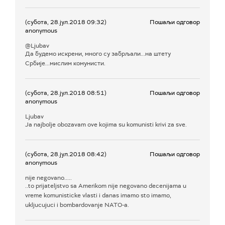
(субота, 28.јул.2018 09:32)
Пошаљи одговор
anonymous
@Ljubav
Да будемо искрени, много су забрљали...на штету
Србије...мислим комунисти.
(субота, 28.јул.2018 08:51)
Пошаљи одговор
anonymous
Ljubav
Ja najbolje obozavam ove kojima su komunisti krivi za sve.
(субота, 28.јул.2018 08:42)
Пошаљи одговор
anonymous
nije negovano.....
..to prijateljstvo sa Amerikom nije negovano decenijama u
vreme komunisticke vlasti i danas imamo sto imamo,
ukljucujuci i bombardovanje NATO-a.