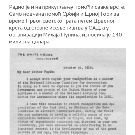
Радио је и на прикупљању помоћи сваке врсте.
Само новчана помоћ Србији и Црној Гори за
време Првог светског рата путем Црвеног
крста од стране исељеништва у САД, а у
организацији Михаја Пупина, износила је 140
милиона долара.