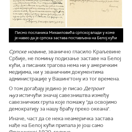
Писмо посланика Михаиловића српској влади у коме
је навео да је српска застава постављена на Белој кући
Српске новине,
званично гласило Краљевине
Србије, не помињу подизање заставе на Белој
кући, а писаних трагова нема ни у америчким
медијима, ни у званичним документима
администрације у Вашингтону из тог времена.
О том догађају једино је писао
Детроит
њуз
истичући значај савезништва између
савезничких група које помажу "да освојимо
демократију за нашу браћу преко океана".
Иначе, част да се нека неамеричка застава
нађе на Белој кући припала је још само