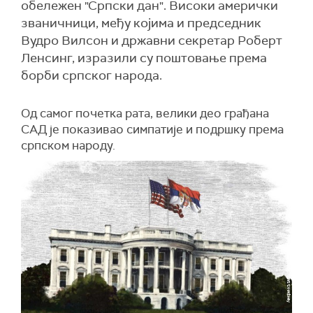
обележен "Српски дан". Високи амерички
званичници, међу којима и председник
Вудро Вилсон и државни секретар Роберт
Ленсинг, изразили су поштовање према
борби српског народа.
Од самог почетка рата, велики део грађана
САД је показивао симпатије и подршку према
српском народу.