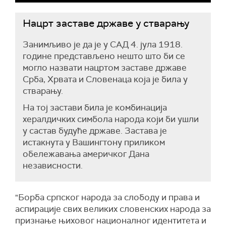
Нацрт заставе државе у стварању
Занимљиво је да је у САД 4. јула 1918.
године представљено нешто што би се
могло назвати нацртом заставе државе
Срба, Хрвата и Словенаца која је била у
стварању.
На тој застави била је комбинација
хералдичких симбола народа који би ушли
у састав будуће државе. Застава је
истакнута у Вашингтону приликом
обележавања америчког Дана
независности.
"Борба српског народа за слободу и права и
аспирације свих великих словенских народа за
признање њиховог националног идентитета и