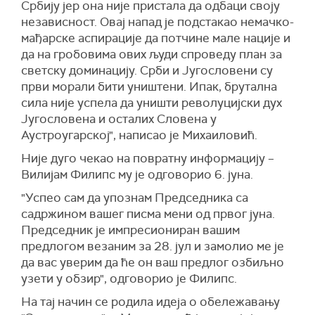
Србију јер она није пристала да одбаци своју
независност. Овај напад је подстакао немачко-
мађарске аспирације да потчине мале нације и
да на гробовима ових људи спроведу план за
светску доминацију. Срби и Југословени су
први морали бити уништени. Ипак, брутална
сила није успела да уништи револуцијски дух
Југословена и осталих Словена у
Аустроугарској", написао је Михаиловић.
Није дуго чекао на повратну информацију –
Вилијам Филипс му је одговорио 6. јуна.
"Успео сам да упознам Председника са
садржином вашег писма мени од првог јуна.
Председник је импресиониран вашим
предлогом везаним за 28. јул и замолио ме је
да вас уверим да ће он ваш предлог озбиљно
узети у обзир", одговорио је Филипс.
На тај начин се родила идеја о обележавању