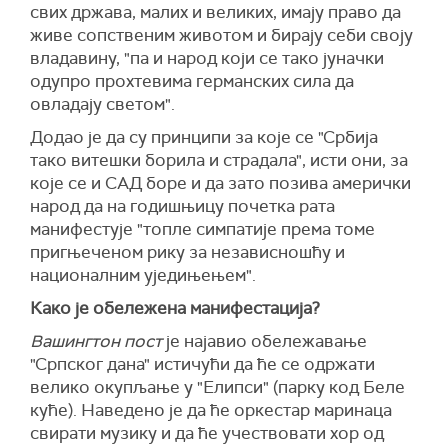
свих држава, малих и великих, имају право да
живе сопственим животом и бирају себи своју
владавину, "па и народ који се тако јуначки
одупро прохтевима германских сила да
овладају светом".
Додао је да су принципи за које се "Србија
тако витешки борила и страдала", исти они, за
које се и САД боре и да зато позива амерички
народ да на годишњицу почетка рата
манифестује "топле симпатије према томе
пригњеченом рику за независношћу и
националним уједињењем".
Како је обележена манифестација?
Вашингтон пост
је најавио обележавање
"Српског дана" истичући да ће се одржати
велико окупљање у "Елипси" (парку код Беле
куће). Наведено је да ће оркестар маринаца
свирати музику и да ће учествовати хор од