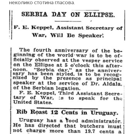
неколико стотина гласова.