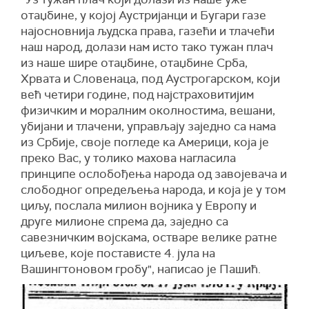
отаџбине, у којој Аустријанци и Бугари газе
најосновнија људска права, газећи и тлачећи
наш народ, долази нам исто тако тужан плач
из наше шире отаџбине, отаџбине Срба,
Хрвата и Словенаца, под Аустрогарском, који
већ четири године, под најстраховитијим
физичким и моралним околностима, вешани,
убијани и тлачени, управљају заједно са нама
из Србије, своје погледе ка Америци, која је
преко Вас, у толико махова нагласила
принципе ослобођења народа од завојевача и
слободног опредељења народа, и која је у том
циљу, послала милион војника у Европу и
друге милионе спрема да, заједно са
савезничким војскама, остваре велике ратне
циљеве, које постависте 4. јула на
Вашингтоновом гробу", написао је Пашић.