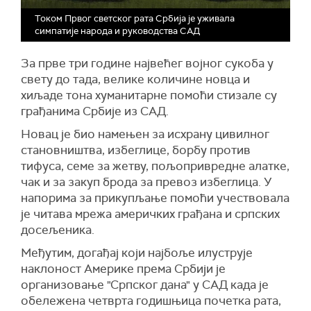
Током Првог светског рата Србија је уживала
симпатије народа и руководства САД
За прве три године највећег војног сукоба у
свету до тада, велике количине новца и
хиљаде тона хуманитарне помоћи стизале су
грађанима Србије из САД.
Новац је био намењен за исхрану цивилног
становништва, избеглице, борбу против
тифуса, семе за жетву, пољопривредне алатке,
чак и за закуп брода за превоз избеглица. У
напорима за прикупљање помоћи учествовала
је читава мрежа америчких грађана и српских
досељеника.
Међутим, догађај који најбоље илуструје
наклоност Америке према Србији је
организовање "Српског дана" у САД када је
обележена четврта годишњица почетка рата,