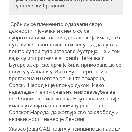
су енглески бродови.
"Срби су се племенито одазвали својој
дужности и јуначки и смело су се
супротставили снагама државе која има десет
пута више становништва и ресурса, да су тек
пошто су три пута истерале Аустријанце и тек
када су им притекле у помоћ Немачка и
Бугарска, српске армије биле приморане да се
повуку у Албанију. Иако му је територија
прегажена и његова огњишта похарана,
Српски Народ није клонуо духом. Иако
надвладани јачим снагама, њихова љубав за
слободом није малаксала. Брутална сила није
имала утицаја на несаломиву решеност
Српског Народа, да жртвује све за слободу и
независност", навео је Ленсинг.
Указао је да САД поштују принципе да народи