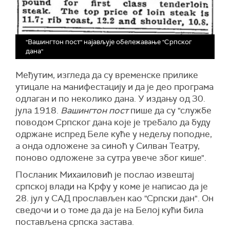
"Вашингтон пост" најављује обележавање "Српског
дана"
Међутим, изгледа да су временске прилике
утицале на манифестацију и да је део програма
одлаган и по неколико дана. У издању од 30.
јула 1918.
Вашингтон пост
пише да су "службе
поводом Српског дана које је требало да буду
одржане испред Беле куће у недељу поподне,
а онда одложене за синоћ у Силван Театру,
поново одложене за сутра увече због кише".
Посланик Михаиловић је послао извештај
српској влади на Крфу у коме је написао да је
28. јул у САД прослављен као "Српски дан". Он
сведочи и о томе да да је на Белој кући била
постављена српска застава.