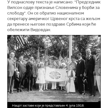
У поднаслову текста је написано: "Председник
Вилсон одаје признање Словенима у борби за
слободу". Он се обратио националном
секретару америчког Црвеног крста са жељом
да пренесе његове поздраве Србима који ће
обележити Видовдан.
Нацрт заставе који је представљен 4. јула 1918.