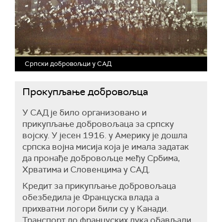
Српски добровољци у САД
Прокупљање добровољца
У САД је било организовано и
прикупљање добровољаца за српску
војску. У јесен 1916. у Америку је дошла
српска војна мисија која је имала задатак
да пронађе добровољце међу Србима,
Хрватима и Словенцима у САД.
Кредит за прикупљање добровољаца
обезбедила је Француска влада а
прихватни логори били су у Канади.
Транспорт до француских лука обављали