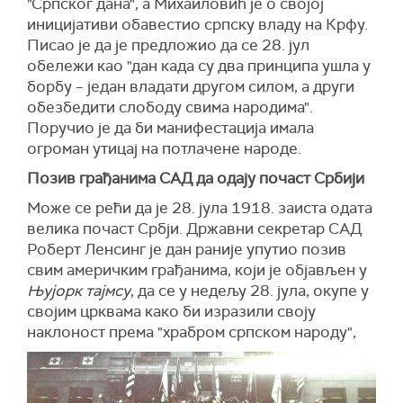
"Српског дана", а Михаиловић је о својој
иницијативи обавестио српску владу на Крфу.
Писао је да је предложио да се 28. јул
обележи као "дан када су два принципа ушла у
борбу – један владати другом силом, а други
обезбедити слободу свима народима".
Поручио је да би манифестација имала
огроман утицај на потлачене народе.
Позив грађанима САД да одају почаст Србији
Може се рећи да је 28. јула 1918. заиста одата
велика почаст Србји. Државни секретар САД
Роберт Ленсинг је дан раније упутио позив
свим америчким грађанима, који је објављен у
Њујорк тајмсу
, да се у недељу 28. јула, окупе у
својим црквама како би изразили своју
наклоност према "храбром српском народу",