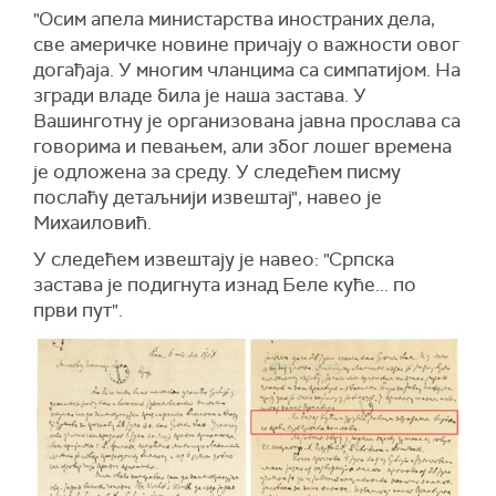
"Осим апела министарства иностраних дела,
све америчке новине причају о важности овог
догађаја. У многим чланцима са симпатијом. На
згради владе била је наша застава. У
Вашинготну је организована јавна прослава са
говорима и певањем, али због лошег времена
је одложена за среду. У следећем писму
послаћу детаљнији извештај", навео је
Михаиловић.
У следећем извештају је навео: "Српска
застава је подигнута изнад Беле куће... по
први пут".