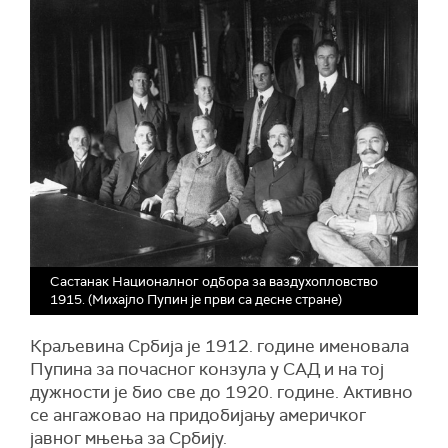
Састанак Националног одбора за ваздухопловство
1915. (Михајло Пупин је први са десне стране)
Краљевина Србија је 1912. године именовала
Пупина за почасног конзула у САД и на тој
дужности је био све до 1920. године. Активно
се ангажовао на придобијању америчког
јавног мњења за Србију.