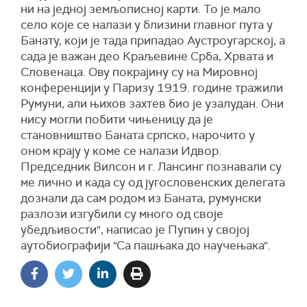
ни на једној земљописној карти. То је мало
село које се налази у близини главног пута у
Банату, који је тада припадао Аустроугарској, а
сада је важан део Краљевине Срба, Хрвата и
Словенаца. Ову покрајину су на Мировној
конференцији у Паризу 1919. године тражили
Румуни, али њихов захтев био је узалудан. Они
нису могли побити чињеницу да је
становништво Баната српско, нарочито у
оном крају у коме се налази Идвор.
Председник Вилсон и г. Лансинг познавали су
ме лично и када су од југословенских делегата
дознали да сам родом из Баната, румунски
разлози изгубили су много од своје
убедљивости", написао је Пупин у својој
аутобиографији "Са пашњака до научењака".