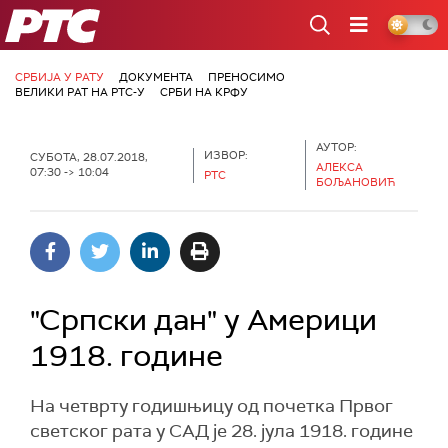
РТС
СРБИЈА У РАТУ
ДОКУМЕНТА
ПРЕНОСИМО
ВЕЛИКИ РАТ НА РТС-У
СРБИ НА КРФУ
АУТОР:
ИЗВОР:
СУБОТА, 28.07.2018,
АЛЕКСА
07:30 -> 10:04
РТС
БОЉАНОВИЋ
"Српски дан" у Америци
1918. године
На четврту годишњицу од почетка Првог
светског рата у САД је 28. јула 1918. године