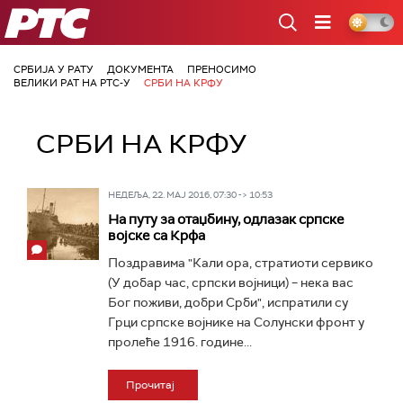
РТС
СРБИЈА У РАТУ
ДОКУМЕНТА
ПРЕНОСИМО
ВЕЛИКИ РАТ НА РТС-У
СРБИ НА КРФУ
СРБИ НА КРФУ
НЕДЕЉА, 22. МАЈ 2016, 07:30 -> 10:53
На путу за отаџбину, одлазак српске
војске са Крфа
Поздравима "Кали ора, стратиоти сервико
(У добар час, српски војници) – нека вас
Бог поживи, добри Срби", испратили су
Грци српске војнике на Солунски фронт у
пролеће 1916. године...
Прочитај