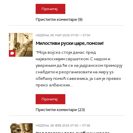
Прочитај
Пристигли коментари (9)
НЕДЕЉА, 06. МАР 2016, 07:30 -> 07:34
Милостиви руски царе, помози!
"Моја војска стоји данас пред
најжалоснијим свршетком. С надом и
уверењем да ће се на јадранском приморју
снабдети и реорганизовати на миру уз
обећану помоћ савезника, ја сам је превео
преко албанских...
Прочитај
Пристигли коментари (23)
НЕДЕЉА, 28. ФЕБ 2016, 07:30 -> 07:38