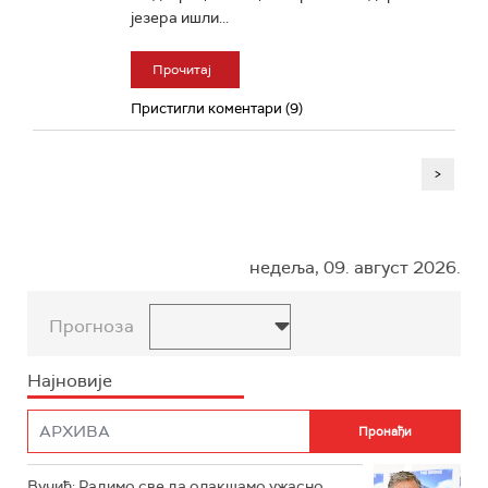
језера ишли...
Прочитај
Пристигли коментари (9)
>
недеља, 09. август 2026.
Прогноза
Најновије
Вучић: Радимо све да олакшамо ужасно