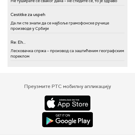
Не туширате се сваког дана – не стидите се, то је здраво
Cestitke za uspeh
Да ли сте знали да се најбоље грамофонске ручице
производе у Србији
Re: Eh...
Лесковачка спржа – производ са заштићеним географским
пореклом
Преузмите РТС мобилну апликацију