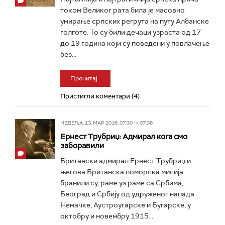
током Великог рата била је масовно
умирање српских регрута на путу Албанске
голготе. То су били дечаци узраста од 17
до 19 година који су поведени у повлачење
без...
Прочитај
Пристигли коментари (4)
НЕДЕЉА, 13. МАР 2016, 07:30 -> 07:38
Ернест Трубриџ: Адмирал кога смо
заборавили
Британски адмирал Ернест Трубриџ и
његова Британска поморска мисија
бранили су, раме уз раме са Србима,
Београд и Србију од удруженог напада
Немачке, Аустроугарске и Бугарске, у
октобру и новембру 1915...