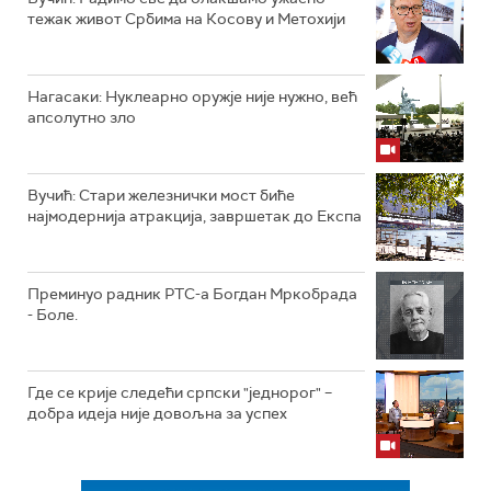
тежак живот Србима на Косову и Метохији
Нагасаки: Нуклеарно оружје није нужно, већ
апсолутно зло
Вучић: Стари железнички мост биће
најмодернија атракција, завршетак до Експа
Преминуо радник РТС-а Богдан Мркобрада
- Боле.
Где се крије следећи српски "једнорог" –
добра идеја није довољна за успех