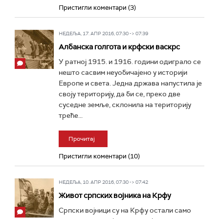
Пристигли коментари (3)
НЕДЕЉА, 17. АПР 2016, 07:30 -> 07:39
Албанска голгота и крфски васкрс
У ратној 1915. и 1916. години одиграло се
нешто сасвим неуобичајено у историји
Европе и света. Једна држава напустила је
своју територију, да би се, преко две
суседне земље, склонила на територију
треће...
Прочитај
Пристигли коментари (10)
НЕДЕЉА, 10. АПР 2016, 07:30 -> 07:42
Живот српских војника на Крфу
Српски војници су на Крфу остали само