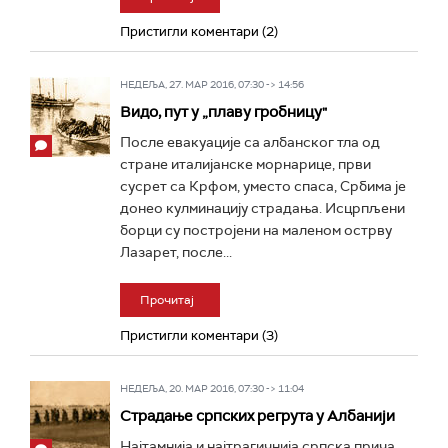
Пристигли коментари (2)
НЕДЕЉА, 27. МАР 2016, 07:30 -> 14:56
Видо, пут у „плаву гробницу"
После евакуације са албанског тла од
стране италијанске морнарице, први
сусрет са Крфом, уместо спаса, Србима је
донео кулминацију страдања. Исцрпљени
борци су постројени на маленом острву
Лазарет, после...
Прочитај
Пристигли коментари (3)
НЕДЕЉА, 20. МАР 2016, 07:30 -> 11:04
Страдање српских регрута у Албанији
Најтамнија и најтрагичнија српска прича