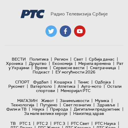
Радио Телевизија Србије
|
|
|
|
ВЕСТИ
Политика
Регион
Свет
Србија данас
|
|
|
|
Хроника
Друштво
Економија
Мерила времена
Рат
|
|
|
|
у Украјини
Време
Сервисне вести
Сматрачница
|
Подкаст
ЕУ могућности 2026
|
|
|
|
СПОРТ
Фудбал
Кошарка
Тенис
Одбојка
|
|
|
|
Рукомет
Ватерполо
Атлетика
Ауто-мото
Остали
|
спортови
Меморијал РТС
|
|
|
МАГАЗИН
Живот
Занимљивости
Музика
|
|
|
|
Технологијa
Путујемо
Свет познатих
Здравље
|
|
|
|
Филм и ТВ
Наука
Природа
Дигитални предузетник
|
За мале велике хероје
Наизглед здрав
|
|
|
|
|
ТВ
РТС 1
РТС 2
РТС 3
РТС Свет
РТС Наука
|
|
|
|
РТС Драма
РТС Живот
РТС Класика
РТС Коло