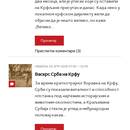
два месеца, али је утисак који су оставили
на Крфљане присутан и данас. Када неко у
локалном крфском дијалекту жели да
објасни да је нешто велико, он каже:
„Велико...
Прочитај
Пристигли коментари (3)
НЕДЕЉА, 03. АПР 2016, 07:30 -> 01:53
Васкрс Срба на Крфу
За време краткотрајног боравка на Крфу,
Срби су показали виталност и способност
опстанка под најтежим историјским и
животним околностима, а Краљевина
Србија стекла је углед и међународни
положај какав...
Прочитај