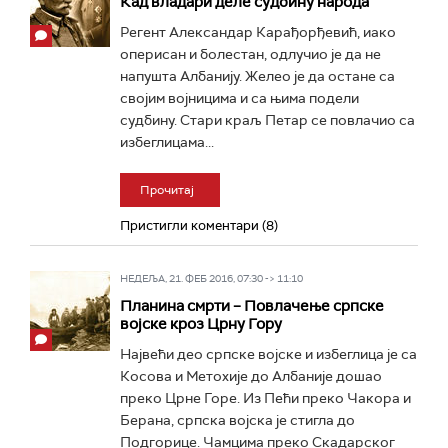
Кад владари деле судбину народа
Регент Александар Карађорђевић, иако
оперисан и болестан, одлучио је да не
напушта Албанију. Желео је да остане са
својим војницима и са њима подели
судбину. Стари краљ Петар се повлачио са
избеглицама...
Прочитај
Пристигли коментари (8)
НЕДЕЉА, 21. ФЕБ 2016, 07:30 -> 11:10
Планина смрти – Повлачење српске
војске кроз Црну Гору
Највећи део српске војске и избеглица је са
Косова и Метохије до Албаније дошао
преко Црне Горе. Из Пећи преко Чакора и
Берана, српска војска је стигла до
Подгорице. Чамцима преко Скадарског