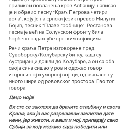
приликом повлачења кроз Албанију, написао
је и објавио песму "Краљ Петрова четири
вола", коју је на српски језик превео Милутин
Бојић, песник "Плаве гробнице". Ростанова
песма је већ на Солунском фронту била
борбено надахнуће српским војницима.
Речи краља Петра изговорене пред
Сувоборску/Колубарску битку, када су
Аустријанци дошли до Колубаре, а он са оба
своја сина сишао у ров и одржао говор
исцрпљеној и уморној војсци, одзвањале су
много шире од рововског простора. Ево тог
говора:
Децо моја!
Ви сте се заклели да браните отаџбину и свога
Краља, али ја вас разрешавам заклетве дате
мени, јер животи, и ваши и мој, припадају само
Србији за коју морамо сада победити или