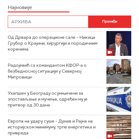
Најновије
Од Дрвара до операционе сале – Никица
Грубор о Крајини, хирургији и породичним
коренима
Радојевић са командантом КФОР-а о
безбедносној ситуацији у Северној
Митровици
Ухапшен у Београду осумњичени за
злостављање и мучење, одређен му је
притвор од 30 дана
Европа на удару суше – Дунав и Рајна на
историјском минимуму, трпе енергетика и
привреда