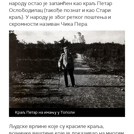
народу остао је запамћен као краљ Петар
Ослободилац (такође познат и као Стари
краљ). У народу је због ретког поштења и
скромности називан Чика Пера.
Краљ Петар на имању у Тополи
Људске врлине које су красиле краља,
војничке вештине које је доказивао на многим