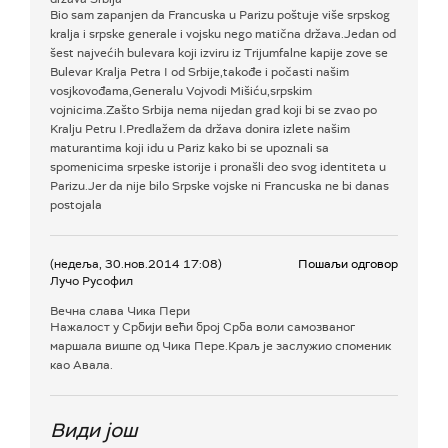
Bio sam zapanjen da Francuska u Parizu poštuje više srpskog
kralja i srpske generale i vojsku nego matična država.Jedan od
šest najvećih bulevara koji izviru iz Trijumfalne kapije zove se
Bulevar Kralja Petra I od Srbije,takođe i počasti našim
vosjkovođama,Generalu Vojvodi Mišiću,srpskim
vojnicima.Zašto Srbija nema nijedan grad koji bi se zvao po
Kralju Petru I.Predlažem da država donira izlete našim
maturantima koji idu u Pariz kako bi se upoznali sa
spomenicima srpeske istorije i pronašli deo svog identiteta u
Parizu.Jer da nije bilo Srpske vojske ni Francuska ne bi danas
postojala
(недеља, 30.нов.2014 17:08)
Пошаљи одговор
Лучо Русофил
Вечна слава Чика Пери
Нажалост у Србији већи број Срба воли самозваног
маршала вишпе од Чика Пере.Краљ је заслужио споменик
као Авала.
Види још