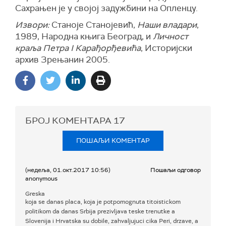
Сахрањен је у својој задужбини на Опленцу.
Извори:
Станоје Станојевић,
Наши владари
,
1989, Народна књига Београд, и
Личност
краља Петра I Карађорђевића
, Историјски
архив Зрењанин 2005.
БРОЈ КОМЕНТАРА
17
ПОШАЉИ КОМЕНТАР
(недеља, 01.окт.2017 10:56)
Пошаљи одговор
anonymous
Greska
koja se danas placa, koja je potpomognuta titoistickom
politikom da danas Srbija prezivljava teske trenutke a
Slovenija i Hrvatska su dobile, zahvaljujuci cika Peri, drzave, a