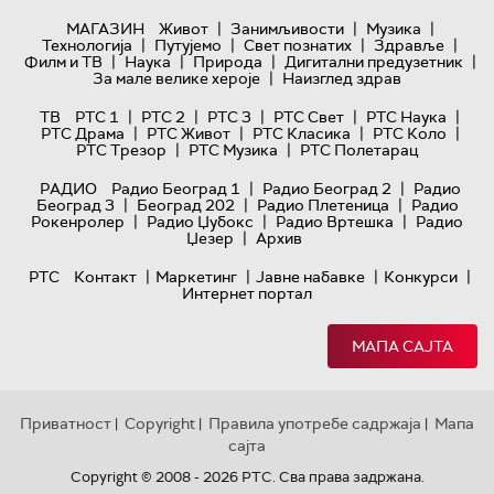
|
|
|
МАГАЗИН
Живот
Занимљивости
Музика
|
|
|
|
Технологијa
Путујемо
Свет познатих
Здравље
|
|
|
|
Филм и ТВ
Наука
Природа
Дигитални предузетник
|
За мале велике хероје
Наизглед здрав
|
|
|
|
|
ТВ
РТС 1
РТС 2
РТС 3
РТС Свет
РТС Наука
|
|
|
|
РТС Драма
РТС Живот
РТС Класика
РТС Коло
|
|
РТС Трезор
РТС Музика
РТС Полетарац
|
|
РАДИО
Радио Београд 1
Радио Београд 2
Радио
|
|
|
Београд 3
Београд 202
Радио Плетеница
Радио
|
|
|
Рокенролер
Радио Џубокс
Радио Вртешка
Радио
|
Џезер
Архив
|
|
|
|
РТС
Контакт
Маркетинг
Јавне набавке
Конкурси
Интернет портал
МАПА САЈТА
Приватност
Copyright
Правила употребе садржаја
Мапа
|
|
|
сајта
Copyright © 2008 - 2026 РТС. Сва права задржана.