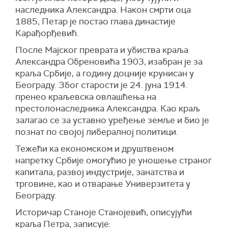
наследника Александра. Након смрти оца
1885, Петар је постао глава династије
Карађорђевић.
После Мајског преврата и убиства краља
Александра Обреновића 1903, изабран је за
краља Србије, а годину доцније крунисан у
Београду. Због старости је 24. јуна 1914.
пренео краљевска овлашћења на
престолонаследника Александра. Као краљ
залагао се за уставно уређење земље и био је
познат по својој либералној политици.
Тежећи ка економском и друштвеном
напретку Србије омогућио је уношење страног
капитала, развој индустрије, занатства и
трговине, као и отварање Универзитета у
Београду.
Историчар Станоје Станојевић, описујући
краља Петра, записује: