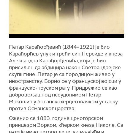
Петар Карађорђевић (1844–1921) је био
Карађорђев унук и трећи син Персиде и кнеза
Александра Карађорђевића, који је био
присиљен да абдицира након Светоандрејске
скупштине. Петар је са породицом живео у
иностранству. Борио се у француској војсци у
француско-пруском рату. Придружио се као
добровољац под псеудонимом Петар
Мркоњић у босанскохерцеговачком устанку
против Османског царства.
Оженио се 1883. године црногорском
принцезом Зорком, кћерком кнеза Николе. Са
њом је имао петоро деце, укључујући и