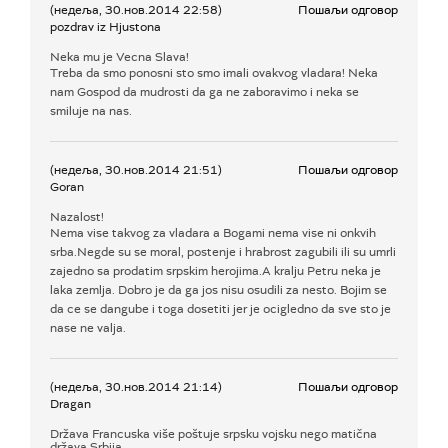
(недеља, 30.нов.2014 22:58)
Пошаљи одговор
pozdrav iz Hjustona
Neka mu je Vecna Slava!
Treba da smo ponosni sto smo imali ovakvog vladara! Neka
nam Gospod da mudrosti da ga ne zaboravimo i neka se
smiluje na nas.
(недеља, 30.нов.2014 21:51)
Пошаљи одговор
Goran
Nazalost!
Nema vise takvog za vladara a Bogami nema vise ni onkvih
srba.Negde su se moral, postenje i hrabrost zagubili ili su umrli
zajedno sa prodatim srpskim herojima.A kralju Petru neka je
laka zemlja. Dobro je da ga jos nisu osudili za nesto. Bojim se
da ce se dangube i toga dosetiti jer je ocigledno da sve sto je
nase ne valja.
(недеља, 30.нов.2014 21:14)
Пошаљи одговор
Dragan
Država Francuska više poštuje srpsku vojsku nego matična
država Srbija