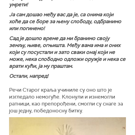
умрети!
Ја сам дошао међу вас да је, са онима који
хоће да се боре за њену слободу, oдбранимо
или погинемо!
Сад је дошло време да ми бранимо своју
земљу, њиве, огњишта. Међу вама има и оних
који су посустали и зато сваки онај који не
може, нека слободно одложи оружје и нека се
врати кући, ја му праштам.
Остали, напред!
Речи Старог краља учиниле су оно што је
изгледало немогуће. Клонули и изнемогли
ратници, као препорођени, смогли су снаге за
још једну, победоносну битку.