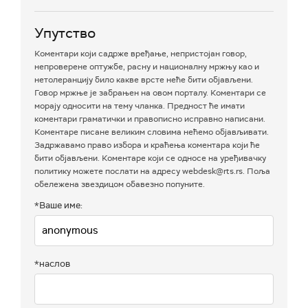
Упутство
Коментари који садрже вређање, непристојан говор,
непроверене оптужбе, расну и националну мржњу као и
нетолеранцију било какве врсте неће бити објављени.
Говор мржње је забрањен на овом порталу. Коментари се
морају односити на тему чланка. Предност ће имати
коментари граматички и правописно исправно написани.
Коментаре писане великим словима нећемо објављивати.
Задржавамо право избора и краћења коментара који ће
бити објављени. Коментаре који се односе на уређивачку
политику можете послати на адресу webdesk@rts.rs. Поља
обележена звездицом обавезно попуните.
*Ваше име:
*наслов