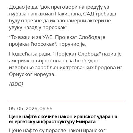
Израел наводи да је у истом периоду
Не плаћају своје војнике. Не могу да плате
Додао је да, "док преговори напредују уз
погинуло 17 његових војника и оптужује
своје војнике. Новац је безвредан", истакао је
љубазан ангажман Пакистана, САД треба да
Хезболах да је испалио стотине ракета и
Трамп.
буду опрезне да их злонамерни актери не
дронова.
Такође је рекао да је очекивао да ће цена
увуку назад у ћорсокак".
Хезболах није био потписник споразума о
барела нафте достићи чак 300 долара по
"То важи и за УАЕ. Пројекат Слобода је
примирју између Израела и Либана
барелу, а до сада је достигла врхунац од око
пројекат ћорсокак", поручио је.
постигнутог прошлог месеца, али је најавио да
125 долара по барелу.
ће га поштовати уколико то учини и Израел.
Подсећања ради, "Пројекат Слобода" назив је
(Танјуг)
америчког војног плана за безбедно
Израелска војска, међутим, тврди да јој
извођење заробљених трговачких бродова из
споразум омогућава да делује против
Ормуског мореуза.
"планираних, непосредних или текућих
напада", док либански званичници оспоравају
(BBC)
такво тумачење и оптужују Израел за
вишеструка кршења договора.
(BBC)
05. 05. 2026.
06:55
Цене нафте скочиле након иранског удара на
енергетску инфраструктуру Емирата
Цене нафте су порасле након иранског