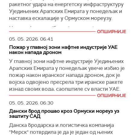
ракетног удара на енергетску инфраструктуру
Уједињених Арапских Емирата у понедељак и
наставка ескалације у Ормуском мореузу.
Цена нафте типа "брент" порасла је за пет
ОПШИРНИЈЕ
одсто и кретала се на нивоу од 113 долара по
05. 05. 2026.
06:41
барелу, а америчка сирова нафта WTI за три
Пожар у главној зони нафтне индустрије УАЕ
одсто, на око 105 долара по барелу, пренео је
након напада дроном
Трејдинг економикс
.
У главној зони нафтне индустрије Уједињених
Енергетска инфраструктура и танкери су
Арапских Емирата у понедељак увече избио је
поново погођени оваквом ситуацијом, што
пожар након иранског напада дроном, док је
представља продубљивање кризе због
војска одвојено пресрела три иранске ракете
поремећеног глобалног снабдевања и
изнад својих вода, саопштиле су власти УАЕ.
потенцијалних економских последица.
ОПШИРНИЈЕ
Пожар је избио у зони нафтне индустрије у
05. 05. 2026.
06:30
УАЕ су саопштиле да су пресрели надолазеће
емирату Фуџејра, а хитне службе су одмах
ракете, као и да је дошло до пожара у нафтном
Дански брод прошао кроз Ормуски мореуз уз
распоређене да угасе пожар.
заштиту САД
чворишту Фуџејра.
Из Канцеларија за медије Фуџејре је
Данска бродарска и логистичка компанија
То је један од првих великих удара на
саопштено да су три индијска држављанина
"Мерск" потврдила је да је један од њених
инфраструктуру у последњих неколико