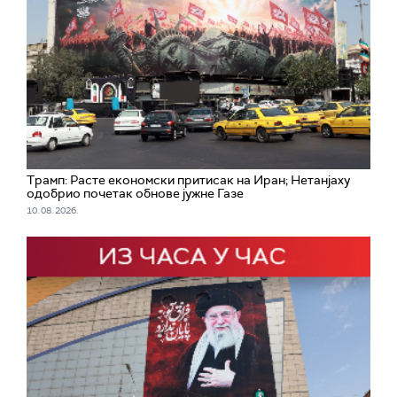
Трамп: Расте економски притисак на Иран; Нетанјаху
одобрио почетак обнове јужне Газе
10. 08. 2026.