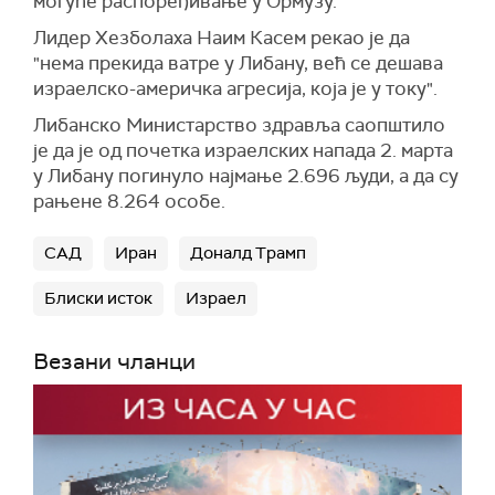
могуће распоређивање у Ормузу.
саопштењу.
релативног мира у региону од 8. априла, када
је ступио на снагу прекид ватре између
Лидер Хезболаха Наим Касем рекао је да
"Мерск" је саопштио да је транзит завршен без
Вашингтона и Техерана.
"нема прекида ватре у Либану, већ се дешава
инцидената и да је цела посада безбедна и
израелско-америчка агресија, која је у току".
неповређена.
Министарство унутрашњих послова
Уједињених Арапских Емирата издало је
Либанско Министарство здравља саопштило
(Танјуг)
упозорење о потенцијалној ракетној претњи и
је да је од почетка израелских напада 2. марта
позвале грађане да потраже склоништа.
у Либану погинуло најмање 2.696 људи, а да су
рањене 8.264 особе.
"Због тренутне ситуације, потенцијалних
ракетних претњи, одмах потражите безбедно
САД
Иран
Доналд Трамп
место у најближој обезбеђеној згради, држите
се подаље од прозора, врата и отворених
Блиски исток
Израел
простора. Сачекајте даља упутства", наводи се
у обавештењу послатом грађанима Дубаија и
Везани чланци
Шарџе путем СМС поруке, преноси
Галф њуз
.
(Ројтерс)