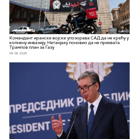
Командант иранске војске упозорава САД да не крећу у
копнену инвазију; Нетанјаху поновио да не прихвата
Трампов план за Газу
09. 08. 2026.