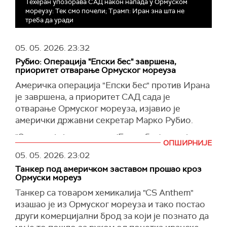
Техеран упозорава САД након напада у Ормуском
мореузу: Тек смо почели; Трамп: Иран зна шта не
треба да уради
05. 05. 2026.
23:32
Рубио: Операција "Епски бес" завршена,
приоритет отварање Ормуског мореуза
Америчка операција "Епски бес" против Ирана
је завршена, а приоритет САД сада је
отварање Ормуског мореуза, изјавио је
амерички државни секретар Марко Рубио.
"Операција је завршена. 'Епски бес', како је
ОПШИРНИЈЕ
председник обавестио Kонгрес, завршили смо
05. 05. 2026.
23:02
са том фазом. Сви циљеви те операције су
Танкер под америчком заставом прошао кроз
остварени. Сада прелазимо на 'Пројекат
Ормуски мореуз
Слобода'. До чега ће то довести у будућности
Танкер са товаром хемикалија "CS Anthem"
је спекулативно", рекао је Рубио новинарима у
изашао је из Ормуског мореуза и тако постао
Белој кући.
други комерцијални брод за који је познато да
Говорећи о преговорима повезаним са