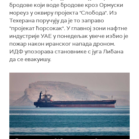
бродове који воде бродове кроз Ормуски
мореуз у оквиру пројекта "Слобода". Из
Техерана поручују да је то заправо
"пројекат ћорсокак". У главној зони нафтне
индустрије УАЕ у понедељак увече избио је
пожар након иранског напада дроном.
ИДФ упозорава становнике с југа Либана
да се евакуишу.