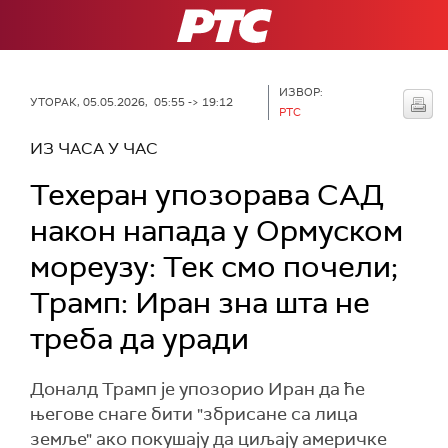
РТС
ИЗВОР:
УТОРАК, 05.05.2026, 05:55 -> 19:12
РТС
ИЗ ЧАСА У ЧАС
Техеран упозорава САД
након напада у Ормуском
мореузу: Тек смо почели;
Трамп: Иран зна шта не
треба да уради
Доналд Трамп је упозорио Иран да ће
његове снаге бити "збрисане са лица
земље" ако покушају да циљају америчке