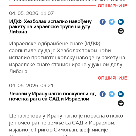
(
CNN
)
коментаришући одлуку Уједињених Арапских
ОПШИРНИЈЕ
Емирата (УАЕ) да напусте групу произвођача
04. 05. 2026.
11:07
нафте.
ИДФ: Хезболах испалио навођену
ракету на израелске трупе на југу
Багеи је додао да ће Иран задржати своје
Либана
обавезе унутар ОПЕК-а и окривио УАЕ за
Израелске одбрамбене снаге (ИДФ)
"неприкладно понашање" у помагању Израелу
саопштиле су да је Хезболах током ноћи
и САД током рата против њих.
испалио противтенковску навођену ракету на
УАЕ су раније најавили да ће 1. маја напустити
израелске снаге стациониране у јужном делу
Организацију земаља произвођача нафте
Либана.
ОПЕК и ОПЕК плус.
ОПШИРНИЈЕ
ИДФ наводи да у нападу није било
(
Reuters
)
04. 05. 2026.
09:21
повређених и да су убрзо након тога
Лекови у Ирану нагло поскупели од
израелске трупе гађале место лансирања, док
почетка рата са САД и Израелом
је израелско ратно ваздухопловство
погодило другу терористичку инфраструктуру
Цена лекова у Ирану нагло је порасла откако
у области у којој су деловали припадници те
је почео рат те земље са САД и Израелом,
групе.
изјавио је Григор Симоњан, шеф мисије
У одвојеном саопштењу, ИДФ наводи да су