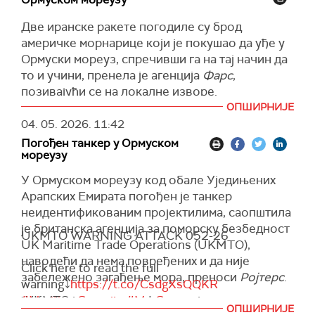
Две иранске ракете погодиле су брод
америчке морнарице који је покушао да уђе у
Ормуски мореуз, спречивши га на тај начин да
то и учини, пренела је агенција
Фарс
,
позивајући се на локалне изворе.
ОПШИРНИЈЕ
Брод америчке морнарице погођен је у
04. 05. 2026.
11:42
близини иранског обалског града Џаск, након
Погођен танкер у Ормуском
што је игнорисао упозорење Корпуса
мореузу
исламске револуционарне гарде (ИРГЦ) да се
заустави.
У Ормуском мореузу код обале Уједињених
Арапских Емирата погођен је танкер
Иранска војска такође је саопштила да је
неидентификованим пројектилима, саопштила
спречила амерички ратни брод да прође
је британска агенција за поморску безбедност
Ормуским мореузом "снажним и брзим
UKMTO WARNING ATTACK 052-26
UK Maritime Trade Operations (UKMTO),
упозорењем", уз назнаку да ће ускоро бити
наводећи да нема повређених и да није
објављено више информација.
Click here to read the full
забележено загађење мора, преноси
Ројтерс
.
warning⤵️
https://t.co/CsdgXsQQKR
Америчка операција "Слобода", који за циљ
"УКМТО је примио информације о инциденту
#MaritimeSecurity
#MarSec
има безбедно извлачење бродова из
ОПШИРНИЈЕ