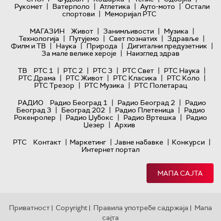
|
|
|
|
Рукомет
Ватерполо
Атлетика
Ауто-мото
Остали
|
спортови
Меморијал РТС
|
|
|
МАГАЗИН
Живот
Занимљивости
Музика
|
|
|
|
Технологијa
Путујемо
Свет познатих
Здравље
|
|
|
|
Филм и ТВ
Наука
Природа
Дигитални предузетник
|
За мале велике хероје
Наизглед здрав
|
|
|
|
|
ТВ
РТС 1
РТС 2
РТС 3
РТС Свет
РТС Наука
|
|
|
|
РТС Драма
РТС Живот
РТС Класика
РТС Коло
|
|
РТС Трезор
РТС Музика
РТС Полетарац
|
|
РАДИО
Радио Београд 1
Радио Београд 2
Радио
|
|
|
Београд 3
Београд 202
Радио Плетеница
Радио
|
|
|
Рокенролер
Радио Џубокс
Радио Вртешка
Радио
|
Џезер
Архив
|
|
|
|
РТС
Контакт
Маркетинг
Јавне набавке
Конкурси
Интернет портал
МАПА САЈТА
Приватност
Copyright
Правила употребе садржаја
Мапа
|
|
|
сајта