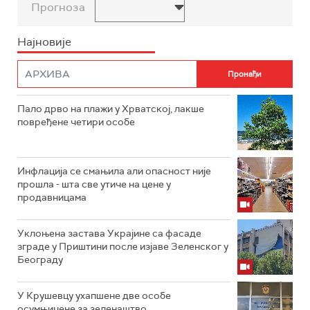
Прогноза
Најновије
Пало дрво на плажи у Хрватској, лакше
повређене четири особе
Инфлација се смањила али опасност није
прошла - шта све утиче на цене у
продавницама
Уклоњена застава Украјине са фасаде
зграде у Приштини после изјаве Зеленског у
Београду
У Крушевцу ухапшене две особе
осумњичене за зеленаштво