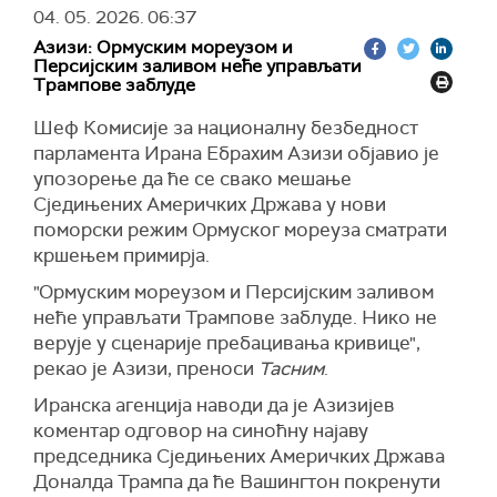
разараче са навођеним ракетама, више од
прошле седмице у међународним водама, у
04. 05. 2026.
06:37
стотину копнених и поморских летелица,
близини Грчке и око 1.000 километара од
Азизи: Ормуским мореузом и
беспилотне платформе и око 15.000
израелске обале, пресреле 22 пловила са
Персијским заливом неће управљати
припадника војних снага.
Трампове заблуде
укупно 58 учесника.
"Наша подршка овој одбрамбеној мисији је
Они су позвали на међународни притисак како
Шеф Комисије за националну безбедност
неопходна за регионалну безбедност и
би и преостала двојица активиста била
парламента Ирана Ебрахим Азизи објавио је
глобалну економију, јер такође одржавамо
ослобођена.
упозорење да ће се свако мешање
поморску блокаду", поручио је командант
Сједињених Америчких Држава у нови
(Al Jazeera
)
адмирал Бред Купер.
поморски режим Ормуског мореуза сматрати
Циљ мисије је пружање подршке трговачким
кршењем примирја.
бродовима који транзитирају Ормуским
"Ормуским мореузом и Персијским заливом
мореузом, додаје се у саопштењу.
неће управљати Трампове заблуде. Нико не
Додаје се да је амерички Стејт департмент
верује у сценарије пребацивања кривице",
прошле недеље најавио нову иницијативу за
рекао је Азизи, преноси
Тасним
.
побољшање координације и размене
Иранска агенција наводи да је Азизијев
информација међу међународним партнерима
коментар одговор на синоћну најаву
у подршци поморској безбедности у мореузу.
председника Сједињених Америчких Држава
Поред тога, истиче се да ће током извођења
Доналда Трампа да ће Вашингтон покренути