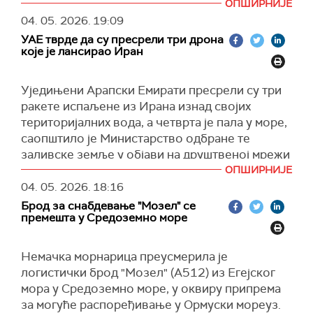
Ормуском мореузу.
ОПШИРНИЈЕ
То је све што им је остало. Осим
04. 05. 2026.
19:09
(Guardian)
јужнокорејског брода у овом тренутку нема
УАЕ тврде да су пресрели три дрона
штете у Ормском мореузу", наводи се у објави.
које је лансирао Иран
Доналд Трамп је такође упозорио Иран да ће
његове снаге бити "збрисане са лица земље"
Уједињени Арапски Емирати пресрели су три
ако покушају да циљају америчке бродове који
ракете испаљене из Ирана изнад својих
воде бродове кроз Ормуски мореуз у оквиру
територијалних вода, а четврта је пала у море,
пројекта "Слобода".
саопштило је Министарство одбране те
заливске земље у објави на друштвеној мрежи
У интервјуу за Фокс њуз , Трамп је такође
Икс.
рекао да види два пута напред у свом рату: или
ОПШИРНИЈЕ
постизање договора у доброј вери или
04. 05. 2026.
18:16
(Guardian, X)
наставак војних операција.
Брод за снабдевање "Мозел" се
премешта у Средоземно море
(Танјуг, Truth Social)
Немачка морнарица преусмерила је
логистички брод "Мозел" (А512) из Егејског
мора у Средоземно море, у оквиру припрема
за могуће распоређивање у Ормуски мореуз.