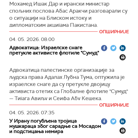
Мохамед Ишак Дар и ирански министар
преноси
Ројтерс
.
(
Танјуг
)
спољних послова Абас Аракчи разговарали су
Амерички Пројекат "Слобода", који за циљ има
о ситуацији на Блиском истоку и
безбедно извлачење бродова из Ормуског
дипломатским акцијама Пакистана.
мореуза, започеће данас, према најавама
ОПШИРНИЈЕ
Аракчи је изразио захвалност за
америчког председника Доналда Трампа и
04. 05. 2026.
08:00
"конструктивну улогу Пакистана и искрене
Централне команде америчке војске.
Адвокатица: Израелске снаге
посредничке напоре", саопштено је из
Саопштено је да та операција укључује
претукле активисте флотиле "Сумуд"
Министарства спољних послова Пакистана.
разараче са навођеним ракетама, више од
Дар је "потврдио посвећеност Пакистана
стотину копнених и поморских летелица,
Адвокатица палестинске организације за
конструктивном раду" и нагласио да дијалог и
беспилотне платформе и око 15.000
људска права Адалах Лубна Тума, оптужила је
дипломатија остају једини пут ка мирном
припадника војних снага.
израелске снаге да су претукле двојицу
решавању проблема и постизању трајног мира
активиста отетих са Глобалне флотиле "Сумуд"
Трамп је синоћ поручио да је реч о
и стабилности у региону и шире.
— Тијага Авиљу и Сеифа Абу Кешека.
"хуманитарној иницијативи" за земље које нису
(
Al Jazeera
)
укључене у сукоб на Блиском истоку.
ОПШИРНИЈЕ
Према њеним речима, њих двојица су
04. 05. 2026.
07:35
издвојени из групе након што је израелска
(
Reuters
)
У Ирану погубљена тројица
морнарица пресрела флотилу у међународним
мушкараца због сарадње са Мосадом
водама и одвела их у Израел, док су остали
и подстицања немира
активисти пуштени на грчкој територији.