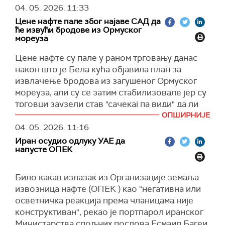
који се догодио 145 километара северно од
pic.twitter.com/J9lRjmBJB4
Ормуског мореуза, требало је да започне
04. 05. 2026.
11:33
Фуџејре у Уједињеним Арапским Емиратима",
данас у јутарњим сатима, према најавама
— UKMTO Operations Centre (@UK_MTO)
May 4,
Цене нафте пале због најаве САД да
наводи се у саопштењу Агенције на платформи
2026
америчког председника Доналда Трампа и
ће извући бродове из Ормуског
Икс
, уз напомену да је инцидент пријављен
мореуза
Централне команде америчке војске.
синоћ око 19.40.
(
Танјуг
,
Фарс
)
Цене нафте су пале у раном трговању данас
(
X
,
Tanjug
)
након што је Бела кућа објавила план за
извлачење бродова из загушеног Ормуског
мореуза, али су се затим стабилизовале јер су
трговци заузели став "сачекај па види" да ли
ће план успети.
ОПШИРНИЈЕ
04. 05. 2026.
11:16
Фјучерси сирове нафте марке "брент", што је
Иран осудио одлуку УАЕ да
глобална референтна цена, пали су за 0,7
напусте ОПЕК
одсто на 108,97 долара по барелу рано јутрос
у САД.
Било какав излазак из Организације земаља
Фјучерси нафте марке "West Texas
извозница нафте (ОПЕК ) као "негативна или
Intermediate", америчке референтне цене,
осветничка реакција према чланицама није
пали су за 0,62 одсто на 97,14 долара по
конструктиван", рекао је портпарол иранског
барелу.
Министарства спољних послова Есмаил Багеи,