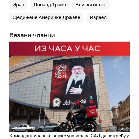
представници воде "веома позитивне
Иран
Доналд Трамп
Блиски исток
разговоре" са Ираном, који би могли да доведу
Сједињене Америчке Државе
Израел
до "позитивних резултата за све стране".
Везани чланци
Командант иранске војске упозорава САД да не крећу у