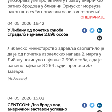
упозоравајуће пројектиле у правцу америчких
све поморске покрете који су супротни
међународноправног основа и мандат
ратних бродова у близини Ормуског мореуза,
њиховим декларисаним принципима.
немачког Бундестага.
након што су "игнорисали ранија упозорења"
Ти бродови, како се наводи, суочавају се са
да не прилазе тој стратешкој поморској рути.
ОПШИРНИЈЕ
Немачки званичници наводе да се ситуација у
озбиљним ризицима, а бродови који крше
04. 05. 2026.
16:42
региону пажљиво прати у координацији са
У саопштењу морнарице ИРГЦ наводи се да су
правила биће заустављени силом.
НАТО савезницима.
У Либану од почетка сукоба
бродови наводно искључили транспондере и
страдало најмање 2.696 особа
(Танјуг)
покушали да се приближе мореузу у "тихом
(Танјуг)
режиму", пре него што су поново активирали
Либанско министарство здравља саопштило је
радарске системе.
да је од почетка израелских напада 2. марта у
ИРГЦ истиче да је акција била одговор на,
Либану погинуло најмање 2.696 особа, а да је
како наводе, кршење примирја и покушај
рањено најмање 8.264 људи, преноси
Ал
приближавања у зони која је под контролом
Џазира
.
иранских снага од ескалације сукоба у
(Al Jazeera)
региону, преноси иранска ТВ Прес.
"У овој фази, након што су америчко-
ционистички разарачи игнорисали почетно
04. 05. 2026.
15:02
упозорење, морнарица Исламске Републике
CENTCOM: Два брода под
Иран испалила је упозоравајуће хице
америчком заставом успешно
крстарећим ракетама, ракетама и борбеним