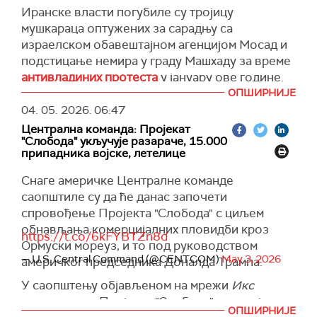
Иранске власти погубиле су тројицу
"Након издвајања и притварања, били су
мушкараца оптужених за сарадњу са
изложени низу насилних чинова", изјавила је
израелском обавештајном агенцијом Мосад и
Тума.
подстицање немира у граду Машхаду за време
Она је навела да су активисти били приморани
антивладиних протеста
у јануару ове године.
да леже на стомаку са челом на земљи, са
ОПШИРНИЈЕ
(Al Jazeera
)
повезом преко очију све време, као и да су
04. 05. 2026.
06:47
више пута физички и вербално злостављани.
Централна команда: Пројекат
Авиља се, како тврди, два пута онесвестио од
"Слобода" укључује разараче, 15.000
припадника војске, летелице
последица удараца.
Снаге америчке Централне команде
"Реч је о нивоу насиља који се, према
саопштиле су да ће данас започети
међународном праву, може класификовати
спровођење Пројекта "Слобода" с циљем
као мучење", истакла је Тума.
обнављања комерцијалних пловидби кроз
https://t.co/6kFYBTZn8d
Авиља и Кешек су јуче изведени пред суд, где
Ормуски мореуз, и то под руководством
им је притвор продужен за још четири дана.
— U.S. Central Command (@CENTCOM)
May 3, 2026
америчког председника Доналда Трампа.
Организатори флотиле, која је кренула ка
У саопштењу објављеном на мрежи
Икс
Појасу Газе са циљем доставе хуманитарне
наводи се да Пројекат "Слобода" укључује
помоћи, саопштили су да су израелске снаге
ОПШИРНИЈЕ