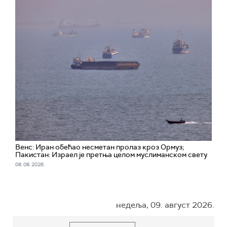
Венс: Иран обећао несметан пролаз кроз Ормуз;
Пакистан: Израел је претња целом муслиманском свету
08. 08. 2026.
недеља, 09. август 2026.