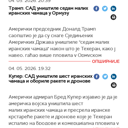
04. 05. 2026.
20:39
Уједињених Арапских Емирата и Саудијске
након што су регионалне тензије ескалирале
одговору за РТЦГ.
Арабије са циљем да се захтева да Иран
Трамп: САД уништиле седам малих
због пријављених напада у близини Фуџејре и
иранских чамаца у Ормузу
(Танјуг)
прекине нападе на трговачке бродове и
у Ормуском мореузу.
покушаје увођења такси на пловидбу тим
(Guardian)
пловним путем", рекао је Волц.
Амерички председник Доналд Трамп
саопштио је да су снаге Сједињених
(Reuters)
Америчких Држава уништиле "седам малих
иранских чамаца" након што је Техеран, како ј
навео, гађао више пловила у Ормуском
мореузу.
ОПШИРНИЈЕ
04. 05. 2026.
19:32
У објави на друштвеној мрежи "Truth Social",
Купер: САД уништиле шест иранских
Трамп је навео да у иранским нападима није
чамаца и обориле ракете и дронове
нанета штета, осим на једном јужнокорејском
броду који је погођен у нападу.
Aмерички адмирал Бред Купер изјавио је да је
"Иран је напао пловила других држава,
америчка војска уништила шест
укључујући јужнокорејски теретни брод.
малих иранских чамаца и пресрела иранске
Можда је време да се и Јужна Кореја
крстареће ракете и дронове које је Техеран
прикључи мисији. Уништили смо седам малих
испалио на бродове и комерцијална пловила у
бродова или како их они називају 'брзи чамци'.