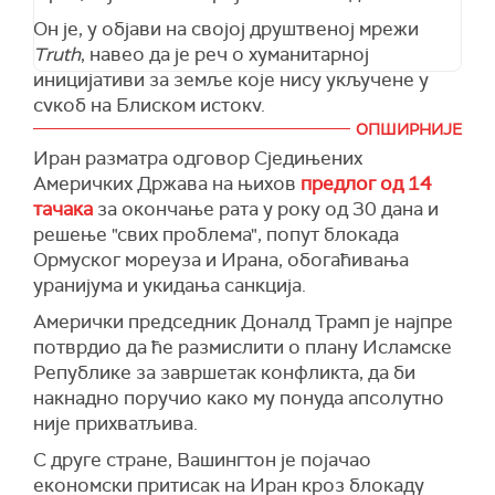
Он је, у објави на својој друштвеној мрежи
Truth
, навео да је реч о хуманитарној
иницијативи за земље које нису укључене у
сукоб на Блиском истоку.
ОПШИРНИЈЕ
Трамп је додао да су бројне државе затражиле
Иран разматра одговор Сједињених
помоћ САД како би се њихови бродови, који
Америчких Држава на њихов
предлог од 14
су блокирани у мореузу, безбедно извукли,
тачака
за окончање рата у року од 30 дана и
иако, како је истакао, немају никакве везе са
решење "свих проблема", попут блокада
актуелним сукобом.
Ормуског мореуза и Ирана, обогаћивања
"Обавестили смо те земље да ћемо њихове
уранијума и укидања санкција.
бродове безбедно спровести кроз
Амерички председник Доналд Трамп је најпре
ограничене воде како би могли да наставе
потврдио да ће размислити о плану Исламске
пословање", навео је Трамп.
Републике за завршетак конфликта, да би
Он је додао да је наложио својим
накнадно поручио како му понуда апсолутно
представницима да учине "све што је могуће"
није прихватљива.
како би бродови и њихове посаде безбедно
С друге стране, Вашингтон је појачао
напустили мореуз, уз напомену да се они неће
економски притисак на Иран кроз блокаду
враћати док област не буде безбедна за