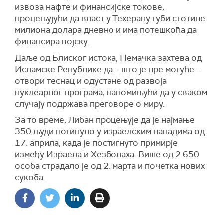
извоза нафте и финансијске токове,
пловидбу.
процењујући да власт у Техерану губи стотине
Истакао је да је циљ операције да се помогне
милиона долара дневно и има потешкоћа да
"људима, компанијама и државама које нису
финансира војску.
учиниле ништа погрешно, већ су жртве
Даље од Блиског истока, Немачка захтева од
околности".
Исламске Републике да – што је пре могуће –
"Ово је хуманитарни гест Сједињених
отвори теснац и одустане од развоја
Америчких Држава, земаља Блиског истока, а
нуклеарног програма, напомињући да у сваком
посебно Ирана", рекао је Трамп.
случају подржава преговоре о миру.
Он је упозорио да многи бродови остају без
За то време, Либан процењује да је најмање
хране и основних потрепштина за посаде,
350 људи погинуло у израелским нападима од
додајући да би ова иницијатива могла да
17. априла, када је постигнуто примирје
допринесе изградњи добре воље међу
између Израела и Хезболаха. Више од 2.650
странама у сукобу.
особа страдало је од 2. марта и почетка нових
сукоба.
Трамп је, међутим, упозорио да ће сваки
покушај ометања ове операције бити "одлучно
спречен".
Амерички председник је навео и његови