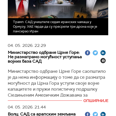
Трамп: САД уништиле седам иранских чамаца у
Ормузу; УАЕ тврде да су пресрели три дрона које је
лансирао Иран
04. 05. 2026.
22:29
Министарство одбране Црне Горе:
Не разматрамо могућност уступања
војних база САД
Министарство одбране Црне Горе саопштило
је да нема информацију о томе да се разматра
могућност да Црна Гора уступи своје војне
капацитете и пружи логистичку подршлку
Сједињеним Америчким Државама за
евентуални рат против Ирана.
ОПШИРНИЈЕ
04. 05. 2026.
21:44
У одговору на упит РТЦГ из Министарства су
Волц: САД са арапским земљама
нагласили да би евенутално доношење овакве