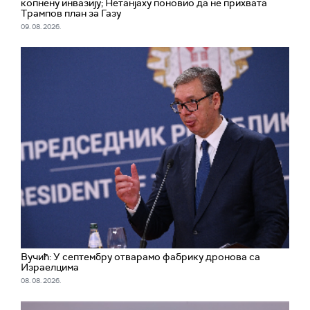
копнену инвазију; Нетанјаху поновио да не прихвата
Трампов план за Газу
09. 08. 2026.
Вучић: У септембру отварамо фабрику дронова са
Израелцима
08. 08. 2026.