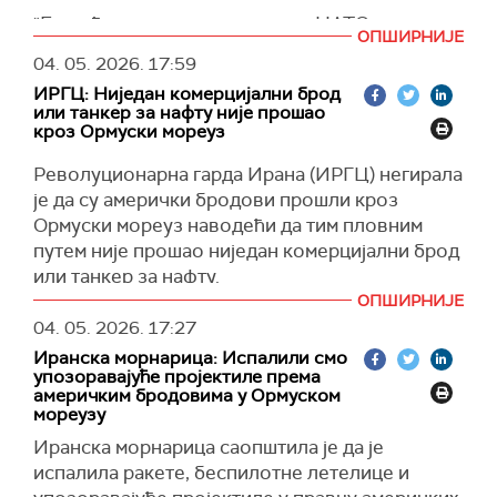
"Брод ће се придружити групи НАТО-а за
ОПШИРНИЈЕ
противминске мере у Медитерану и
04. 05. 2026.
17:59
припремати се за могуће ангажовање у
ИРГЦ: Ниједан комерцијални брод
региону Ормуског мореуза", саопштило је
или танкер за нафту није прошао
немачко Министарство одбране, преноси
кроз Ормуски мореуз
Тагесшау.
Револуционарна гарда Ирана (ИРГЦ) негирала
Како је наведено, брод напушта досадашњу
је да су амерички бродови прошли кроз
мисију у Егејском мору, где је учествовао у
Ормуски мореуз наводећи да тим пловним
активностима усмереним на борбу против
путем није прошао ниједан комерцијални брод
мрежа кријумчара миграната.
или танкер за нафту.
Његово премештање део је ширег
ОПШИРНИЈЕ
"Ниједан комерцијални брод или танкер није
прилагођавања оперативних капацитета у
04. 05. 2026.
17:27
прошао кроз Ормуски мореуз у протеклих
складу са растућим тензијама на Блиском
Иранска морнарица: Испалили смо
неколико сати, а тврдње америчких
истоку.
упозоравајуће пројектиле према
званичника су неосноване и потпуно лажне",
америчким бродовима у Ормуском
У саопштењу се истиче да би евентуално
наводи се у саопштењу ИРГЦ, преноси
мореузу
распоређивање у Ормуски мореуз било
Тасним.
Иранска морнарица саопштила је да је
могуће само уз испуњење неколико услова,
испалила ракете, беспилотне летелице и
Додаје се ће Морнарица ИРГЦ одговорити на
укључујући прекид борби у региону, постојање