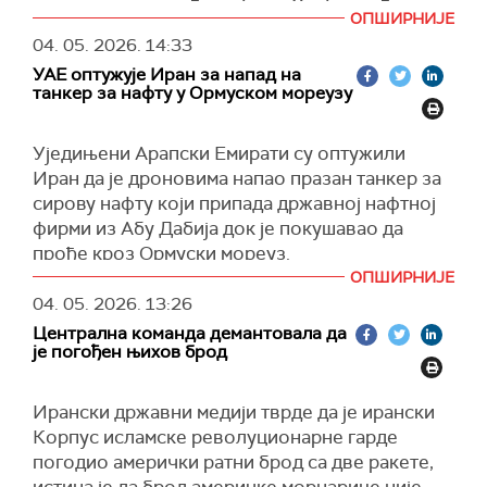
тампон-зона, и неће их бити. Хезболах ће
ОПШИРНИЈЕ
(
X
,
Tanjug
)
неизбежно успети", рекао је Касем у
04. 05. 2026.
14:33
саопштењу.
УАЕ оптужује Иран за напад на
Изјава лидера Хезболаха уследила је у
танкер за нафту у Ормуском мореузу
тренутку када је израелска војска издала ново
наређење за евакуацију четири села на југу
Уједињени Арапски Емирати су оптужили
Либана, наводећи да је то учињено "у светлу
Иран да је дроновима напао празан танкер за
кршења споразума о прекиду ватре од стране
сирову нафту који припада државној нафтној
Хезболаха".
фирми из Абу Дабија док је покушавао да
(
Танјуг
)
прође кроз Ормуски мореуз.
ОПШИРНИЈЕ
"УАЕ су додатно нагласили потребу да Иран
04. 05. 2026.
13:26
заустави ове ничим изазване нападе, осигура
Централна команда демантовала да
своју пуну посвећеност тренутном прекиду
је погођен њихов брод
свих непријатељстава и потпуном и
безусловном поновном отварању Ормуског
Ирански државни медији тврде да је ирански
мореуза", саопштило је Министарство
Корпус исламске револуционарне гарде
спољних послова Уједињених Арапских
погодио амерички ратни брод са две ракете,
Емирата.