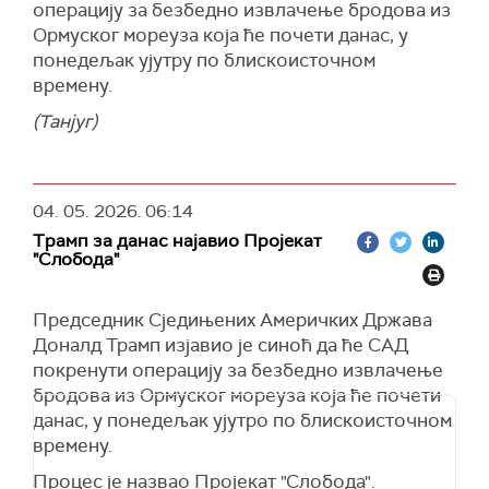
Пројекта "Слобода" поморске војне акције
операцију за безбедно извлачење бродова из
бити комбиноване са дипломатијом.
Ормуског мореуза која ће почети данас, у
понедељак ујутру по блискоисточном
времену.
(Танјуг)
04. 05. 2026.
06:14
Трамп за данас најавио Пројекат
"Слобода"
Председник Сједињених Америчких Држава
Доналд Трамп изјавио је синоћ да ће САД
покренути операцију за безбедно извлачење
бродова из Ормуског мореуза која ће почети
данас, у понедељак ујутро по блискоисточном
времену.
Процес је назвао Пројекат "Слобода".