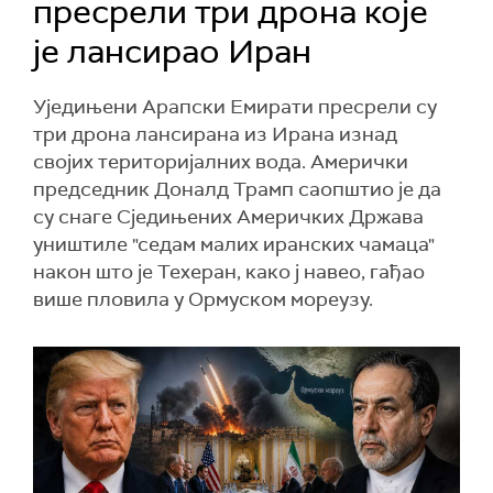
пресрели три дрона које
је лансирао Иран
Уједињени Арапски Емирати пресрели су
три дрона лансирана из Ирана изнад
својих територијалних вода. Амерички
председник Доналд Трамп саопштио је да
су снаге Сједињених Америчких Држава
уништиле "седам малих иранских чамаца"
након што је Техеран, како ј навео, гађао
више пловила у Ормуском мореузу.