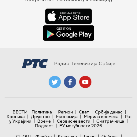
Радио Телевизија Србије
|
|
|
|
ВЕСТИ
Политика
Регион
Свет
Србија данас
|
|
|
|
Хроника
Друштво
Економија
Мерила времена
Рат
|
|
|
|
у Украјини
Време
Сервисне вести
Сматрачница
|
Подкаст
ЕУ могућности 2026
|
|
|
|
СПОРТ
Фудбал
Кошарка
Тенис
Одбојка