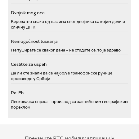
Dvojnik mog oca
Вероватно свако од нас има свог двојника са којим дели и
сличну ДНК
Nemogućnost tusiranja
Не туширате се сваког дана – не стидите се, то је здраво
Cestitke za uspeh
Да ли сте знали да се најбоље грамофонске ручице
производе у Србији
Re: Eh...
Лесковачка спржа – производ са заштићеним географским
пореклом
Преузмите РТС мобилну апликацију