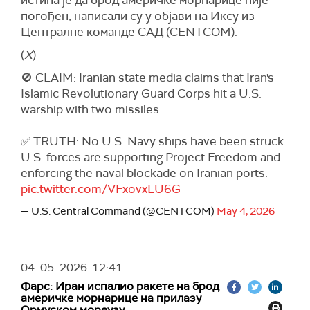
истина је да брод америчке морнарице није
Агенција за поморске трговинске операције
погођен, написали су у објави на Иксу из
Уједињеног Краљевства саопштила је раније
Централне команде САД (CENTCOM).
да је танкер погођен непознатим пројектилима
(
X
)
док се налазио око 78 наутичких миља
северно од Фуџејре.
🚫 CLAIM: Iranian state media claims that Iran's
Islamic Revolutionary Guard Corps hit a U.S.
(
Reuters
)
warship with two missiles.
✅ TRUTH: No U.S. Navy ships have been struck.
U.S. forces are supporting Project Freedom and
enforcing the naval blockade on Iranian ports.
pic.twitter.com/VFxovxLU6G
— U.S. Central Command (@CENTCOM)
May 4, 2026
04. 05. 2026.
12:41
Фарс: Иран испалио ракете на брод
америчке морнарице на прилазу
Ормуском мореузу