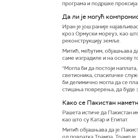
програма и подршке проксија 
Да ли је могућ компроми
Иран је још раније најављива
кроз Ормуски мореуз, као што
реконструкцију земље.
Митић, међутим, објашњава да
саме изградиле и на основу т
"Могла би да постоји наплата,
светионика, спасилачке служ
би делимично могла да се пла
стицања повререња, да буде з
Како се Пакистан намет
Рашета истиче да Пакистан им
као што су Катар и Египат.
Митић објашњава да је Пакис
од повратка Трампа. Трамп је