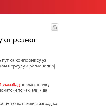
у опрезног
 пут ка компромису уз
ком мореузу и регионалној
 Исламабад
послао поруку
оматски помак, али и да
тренутно најважнија изградња