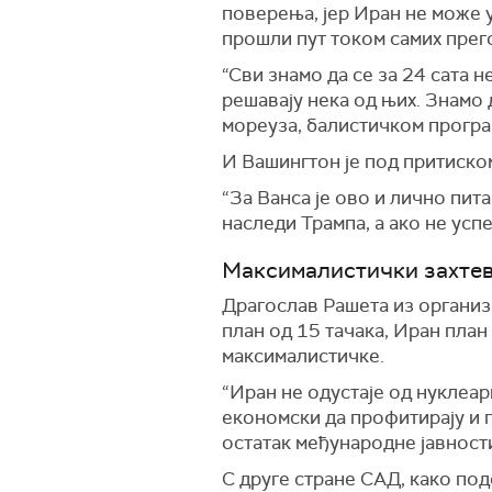
поверења, јер Иран не може у
прошли пут током самих прег
“Сви знамо да се за 24 сата н
решавају нека од њих. Знамо 
мореуза, балистичком програм
И Вашингтон је под притиском
“За Ванса је ово и лично пит
наследи Трампа, а ако не усп
Максималистички захтев
Драгослав Рашета из организа
план од 15 тачака, Иран план 
максималистичке.
“Иран не одустаје од нуклеар
економски да профитирају и п
остатак међународне јавности
С друге стране САД, како под