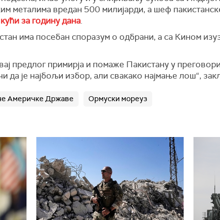
ким металима вредан 500 милијарди, а шеф пакистанск
 кући за годину дана
.
тан има посебан споразум о одбрани, а са Кином изуз
овај предлог примирја и помаже Пакистану у преговор
чи да је најбољи избор, али свакако најмање лош“, зак
не Америчке Државе
Ормуски мореуз