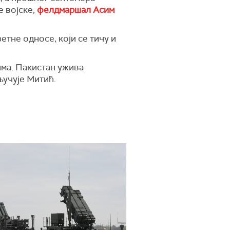
е војске,
фелдмаршал Асим
етне односе, који се тичу и
има. Пакистан ужива
ључује Митић.