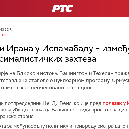
РТС
ИЗВОР:
РТС
 Ирана у Исламабаду – измеђ
сималистичких захтева
рје на Блиском истоку, Вашингтон и Техеран траже
тстављене ставове о нуклеарном програму, Ормус
е намеће као неочекивани посредник.
и потпредседник Џеј Ди Венс, који је пред
полазак у
ављајући до знања да Вашингтон види простор за дипл
ранске стране.
та за међународну политику и привреду сматра да је 