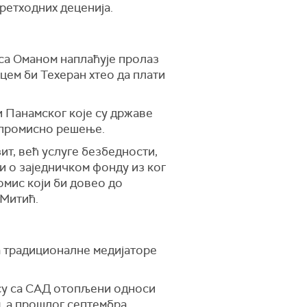
ретходних деценија.
о са Оманом наплаћује пролаз
цем би Техеран хтео да плати
и Панамског које су државе
омпромисно решење.
зит, већ услуге безбедности,
и о заједничком фонду из ког
омис који би довео до
 Митић.
на традиционалне медијаторе
 су са САД отопљени односи
м, а прошлог септембра