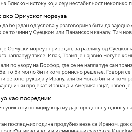
на Блиском истоку који сеју нестабилност неколико п
с око Ормуског мореуза
о да ће један од услова у разговорима бити да заједн
 се то чини у Суецком или Панамском каналу. Тим нов
 је Ормуски мореуз природан, за разлику од Суецког 
ога наплаћују таксе. Ипак, Трамп је најавио могуће к
 али по узору на Босфор, где се не наплаћује сам тран
бе, то би могло бити компромисно решење. Говори се 
ти реконструкција у Ирану, али би могао бити и компр
аједнички пројекат Иранаца и Американаца", навео је
нуо као посредник
а уникатну позицију која му даје предност у односу 
тан последњих година продубио везе са Ираном, док
, подсећа, имао улогу и у смиривању сукоба са Индијо