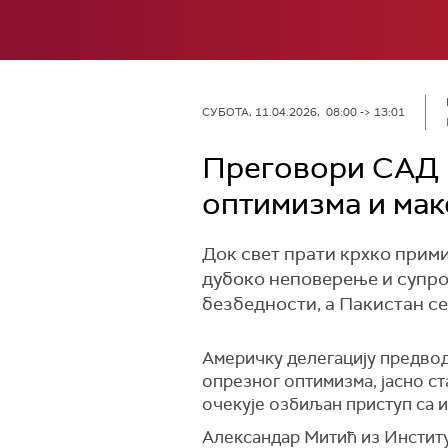
СУБОТА, 11.04.2026, 08:00 -> 13:01
Преговори САД и
оптимизма и мак
Док свет прати крхко прими
дубоко неповерење и супро
безбедности, а Пакистан с
Америчку делегацију предвод
опрезног оптимизма, јасно ст
очекује озбиљан приступ са и
Александар Митић из Институ