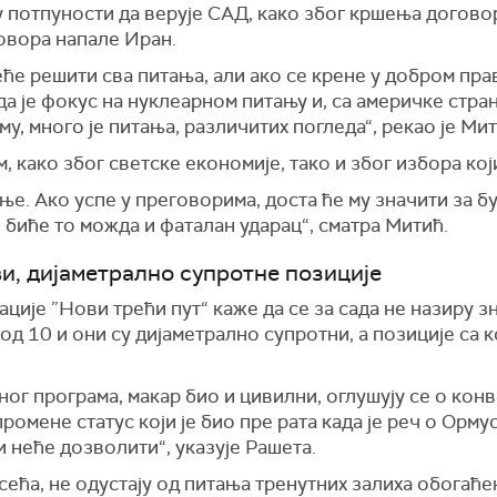
 потпуности да верује САД, како због кршења договор
овора напале Иран.
еће решити сва питања, али ако се крене у добром прав
да је фокус на нуклеарном питању и, са америчке стра
у, много је питања, различитих погледа“, рекао је Мит
, како због светске економије, тако и због избора кој
ање. Ако успе у преговорима, доста ће му значити за 
е биће то можда и фаталан ударац“, сматра Митић.
и, дијаметрално супротне позиције
ције ”Нови трећи пут“ каже да се за сада не назиру 
од 10 и они су дијаметрално супротни, а позиције са к
ног програма, макар био и цивилни, оглушују се о кон
ромене статус који је био пре рата када је реч о Орм
 неће дозволити“, указује Рашета.
сећа, не одустају од питања тренутних залиха обогаће