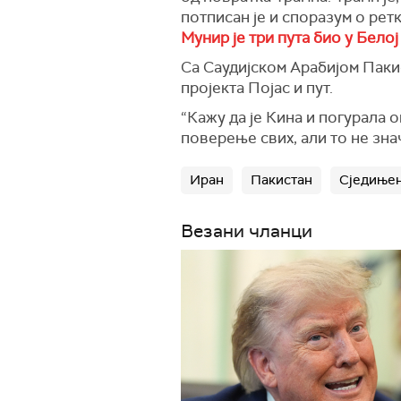
потписан је и споразум о рет
Мунир је три пута био у Белој
Са Саудијском Арабијом Пакис
пројекта Појас и пут.
“Кажу да је Кина и погурала 
поверење свих, али то не зна
Иран
Пакистан
Сједиње
Везани чланци