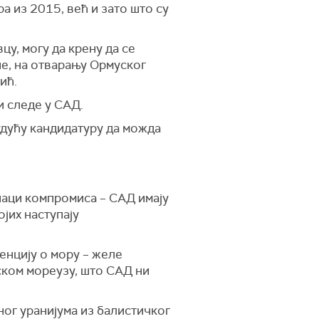
а из 2015, већ и зато што су
цу, могу да крену да се
не, на отварању Ормуског
ић.
и следе у САД.
будућу кандидатуру да можда
знаци компромиса – САД имају
ојих наступају
венцију о мору – желе
уском мореузу, што САД ни
ног уранијума из балистичког