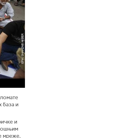
пломате
х база и
ричке и
амошњим
е мреже,