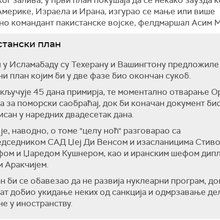
Америке, Израела и Ирана, изгурао се мање или више
но командант пакистанске војске, фелдмаршал Асим 
стански план
 у Исламабаду су Техерану и Вашингтону предложиле
и план којим би у две фазе био окончан сукоб.
кључује 45 дана примирја, те моментално отварање О
а за поморски саобраћај, док би коначан документ би
сан у наредних двадесетак дана.
је, наводно, о томе "целу ноћ" разговарао са
едседником САД Џеј Ди Венсом и изасланицима Стив
ом и Џаредом Кушнером, као и иранским шефом дипл
 Аракчијем.
н би се обавезао да не развија нуклеарни програм, до
ат добио укидање неких од санкција и одмрзавање де
е у иностранству.