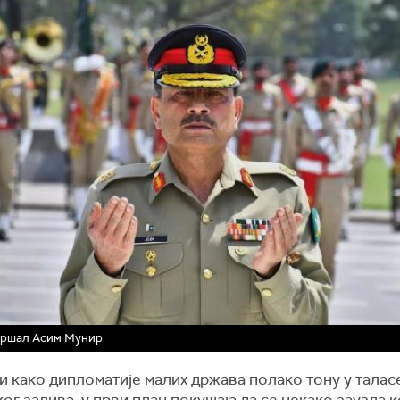
ршал Асим Мунир
и како дипломатије малих држава полако тону у талас
ог залива, у први план покушаја да се некако заузда 