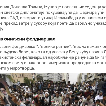
еник Доналда Трампа, Мунир је последњих седмица у
н светске дипломатије покушавајући да, шармирајући
ника САД, искористи утицај Исламабада у исламском с
е прекид ватре у сукобу који прети да озбиљно уназа
у.
в омиљени фелдмаршал
љени фелдмаршал", "велики ратник", "веома важан чо
о људско биће", како га од уласка у Белу кућу назива
акистански фелдмаршал најозбиљније рачуна да би га 
нском свету и наклоност америчког председника могл
ити у миротворца.