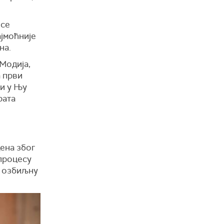
 се
ајмоћније
на.
 Модија,
а први
ти у Њу
рата
ена због
 процесу
у озбиљну