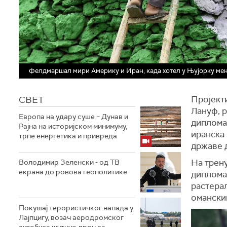
Фелдмаршал мири Америку и Иран, када хотел у Њујорку ме
СВЕТ
Пројекти
Лануф, р
Европа на удару суше – Дунав и
дипломат
Рајна на историјском минимуму,
иранска
трпе енергетика и привреда
државе д
На трену
Володимир Зеленски - од ТВ
екрана до ровова геополитике
дипломат
растерал
омански
Покушај терористичког напада у
Лајпцигу, возач аеродромског
аутобуса шутнуо дрон са