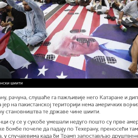
ански шиити
ну, рачуна, слушаће га пажљивије него Катаране и ди
 јер на пакистанској територији нема америчких војни
ну становништва те државе чине шиити.
ци су се у сукобе умешали недуго пошто су прве аме
ке бомбе почеле да падају по Техерану, преносећи т
а, у случајевима када би Трамп запостављао друштвен