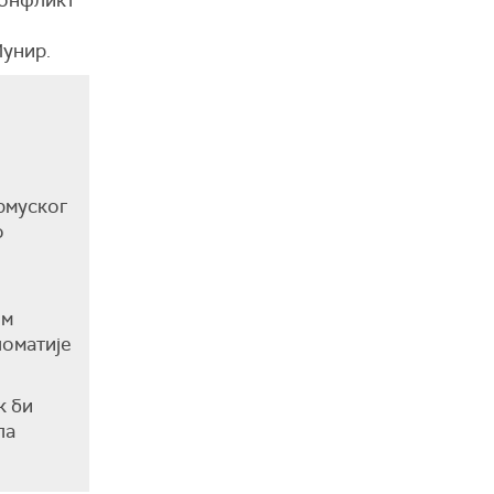
Мунир.
рмуског
о
ом
оматије
к би
ла