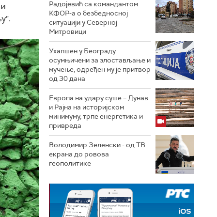
Радојевић са командантом
ви
КФОР-а о безбедносној
у".
ситуацији у Северној
Митровици
Ухапшен у Београду
осумњичени за злостављање и
мучење, одређен му је притвор
од 30 дана
Европа на удару суше – Дунав
и Рајна на историјском
минимуму, трпе енергетика и
привреда
Володимир Зеленски - од ТВ
екрана до ровова
геополитике