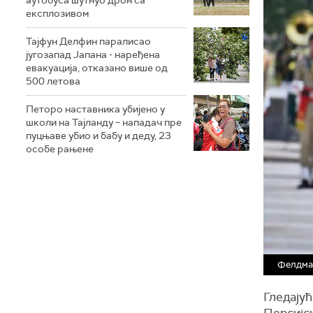
експлозивом
Тајфун Делфин паралисао
југозапад Јапана - наређена
евакуација, отказано више од
500 летова
Петоро наставника убијено у
школи на Тајланду – нападач пре
пуцњаве убио и бабу и деду, 23
особе рањене
Фелдма
Гледајућ
Персијск