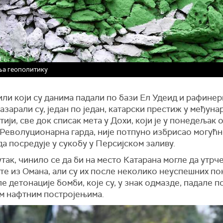
ња геополитику
ли који су данима падали по бази Ел Удеид и рафинер
азарали су, један по један, катарски престиж у међуна
ији, све док списак мета у Дохи, који је у понедељак 
 Револуционарна гарда, није потпуно избрисао могућн
а посредује у сукобу у Персијском заливу.
так, чинило се да би на место Катарана могле да утрч
е из Омана, али су их после неколико неуспешних по
е детонације бомби, које су, у знак одмазде, падале п
м нафтним постројењима.