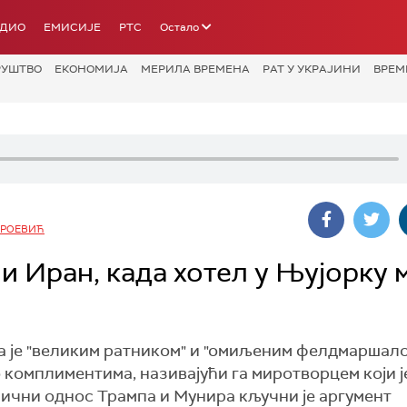
АДИО
ЕМИСИЈЕ
РТС
Остало
РУШТВО
ЕКОНОМИЈА
МЕРИЛА ВРЕМЕНА
РАТ У УКРАЈИНИ
ВРЕМ
АРОЕВИЋ
 Иран, када хотел у Њујорку 
 је "великим ратником" и "омиљеним фелдмаршало
 комплиментима, називајући га миротворцем који ј
Лични однос Трампа и Мунира кључни је аргумент