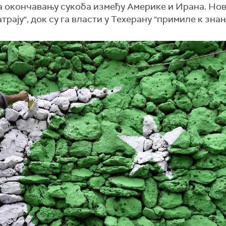
а окончавању сукоба између Америке и Ирана. Но
ју", док су га власти у Техерану "примиле к знањ