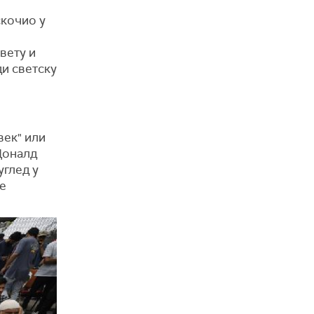
скочио у
вету и
ди светску
век" или
 Доналд
углед у
е