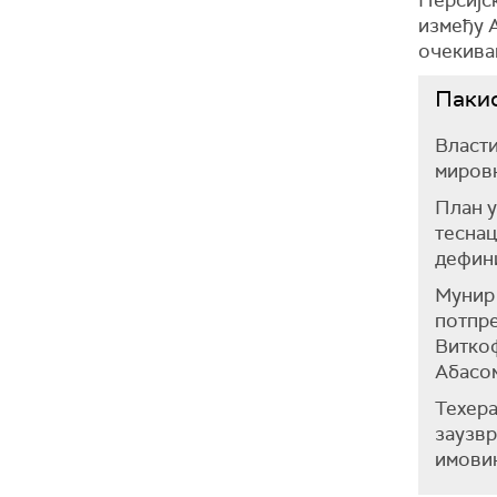
између 
очекива
Паки
Власти
мировн
План у
теснац
дефини
Мунир 
потпр
Виткоф
Абасом
Техера
заузвр
имовин