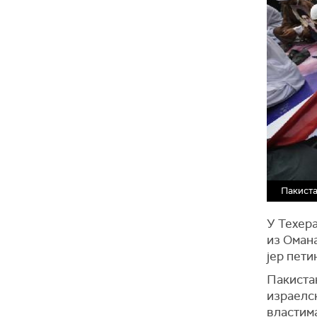
Пакист
У Техера
из Омана
јер пети
Пакистан
израелс
властим