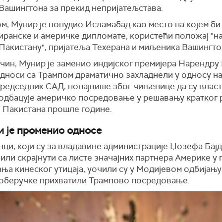
 Вашингтона за прекид непријатељстава.
, Мунир је понудио Исламабад као место на којем би
иранске и америчке дипломате, користећи положај "н
Пакистану", пријатеља Техерана и миљеника Вашингто
ачин, Мунир је заменио индијског премијера Нарендру
односи са Трампом драматично захладнели у односу н
председник САД, понајвише због чињенице да су влас
 одбацује америчко посредовање у решавању кратког 
и Пакистана прошле године.
ји је променио односе
ци, који су за владавине администрације Џозефа Бајд
или скрајнути са листе значајних партнера Америке у
ања кинеског утицаја, уочили су у Модијевом одбијањ
 оберучке прихватили Трампово посредовање.