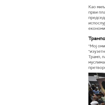
Као миљ
први пла
председ
испослуј
економиј
Трампо
"Мој оми
"изузетн
Трамп, п
муслима
претвор