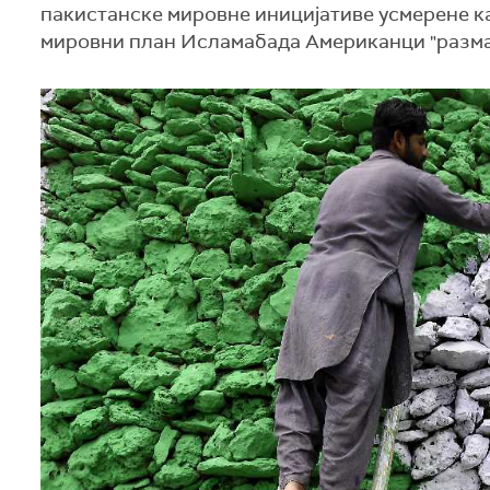
пакистанске мировне иницијативе усмерене к
мировни план Исламабада Американци "разматра