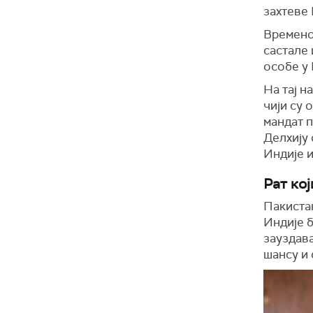
захтеве
Временом
састале 
особе у 
На тај н
чији су 
мандат 
Делхију
Индије 
Рат ко
Пакистан
Индије б
зауздав
шансу и