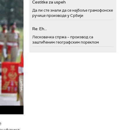
Cestitke za uspeh
Да ли сте знали да се најбоље грамофонске
ручице производе у Србији
Re: Eh...
Лесковачка спржа – производ са
заштићеним географским пореклом
е
конфликт