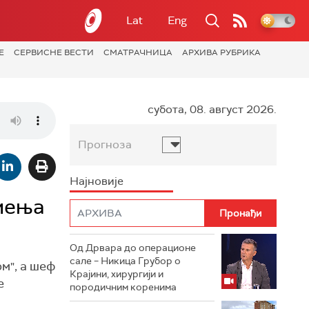
Lat
Eng
Е
СЕРВИСНЕ ВЕСТИ
СМАТРАЧНИЦА
АРХИВА РУБРИКА
субота, 08. август 2026.
Прогноза
Најновије
мења
Од Дрвара до операционе
сале – Никица Грубор о
м", а шеф
Крајини, хирургији и
е
породичним коренима