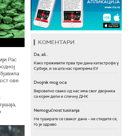
КОМЕНТАРИ
Da, ali...
ији Рас
Како преживети прва три дана катастрофе у
родној
Србији, и за шта нас припрема ЕУ
објавила
ост ове
Dvojnik mog oca
Вероватно свако од нас има свог двојника
са којим дели и сличну ДНК
е
кушаја,
Nemogućnost tusiranja
о
Не туширате се сваког дана – не стидите се,
то је здраво