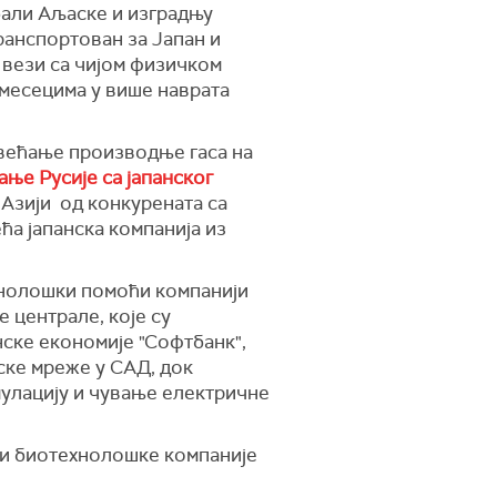
обали Аљаске и изградњу
ранспортован за Јапан и
 вези са чијом физичком
месецима у више наврата
овећање производње гаса на
ње Русије са јапанског
 Азији од конкурената са
ћа јапанска компанија из
ехнолошки помоћи компанији
 централе, које су
нске економије "Софтбанк",
ске мреже у САД, док
мулацију и чување електричне
е и биотехнолошке компаније