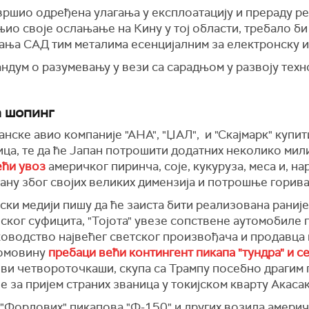
звршио одређена улагања у експлоатацију и прераду р
ио своје ослањање на Кину у тој области, требало би
ања САД тим металима есенцијалним за електронску и
андум о разумевању у вези са сарадњом у развоју техн
а шопинг
панске авио компаније "АНА", "ЏАЛ", и "Скајмарк" купи
ица, те да ће Јапан потрошити додатних неколико мил
ећи увоз
америчког пиринча, соје, кукуруза, меса и, на
ану због својих великих димензија и потрошње горива
ки медији пишу да ће заиста бити реализована раније
ског суфицита, "Тојота" увезе сопствене аутомобиле
уководство највећег светског произвођача и продавца
домовину
пребаци већи контингент пикапа "тундра" и се
у ови четвороточкаши, скупа са Трампу посебно драгим
 за пријем страних званица у токијском кварту Акасак
а "Фордових" пикапова "Ф-150" и других возила амери