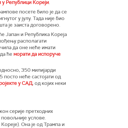
 у Републици Кореји
.
ампове посете било је да се
нутог у јулу. Тада није био
шта је заиста договорено.
ће Јапан и Република Кореја
ахођењу располагати
ачила да оне неће имати
 да ће
морати да испоруче
 односно, 350 милијарди
5 посто неће састојати од
пројекте у САД
, од којих неки
акон серије претходних
у повољније услове.
Кореје). Она је од Трампа и