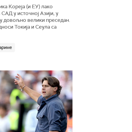
ика Кореја (и ЕУ) лако
АД у источној Азији, у
 су довољно велики преседан.
дноси Токија и Сеула са
арине