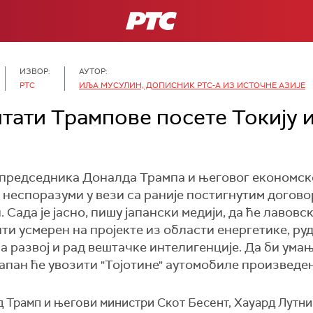
РТС
ИЗВОР:
АУТОР:
РТС
ИЉА МУСУЛИН, ДОПИСНИК РТС-А ИЗ ИСТОЧНЕ АЗИЈЕ
тати Трампове посете Токију и
председника Доналда Трампа и његовог економско
 неспоразуми у вези са раније постигнутим догов
Сада је јасно, пишу јапански медији, да ће лавовс
ти усмерен на пројекте из области енергетике, ру
 развој и рад вештачке интелигенције. Да би ума
апан ће увозити "Тојотине" аутомобиле произведен
Трамп и његови министри Скот Бесент, Хауард Лутник