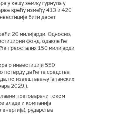
ра у кешу земљу гурнула у
ерве крећу између 413 и 420
нвестиције бити десет
прећи 20 милијарди. Односно,
вестициони фонд, одакле ће
 ће преосталих 150 милијарди
ора о инвестицији 550
о потврду да ће та средства
ада, по извештавању јапанских
уара 2029.).
 главни преговарачи током
ке владе и компанија
 енергија), рударства