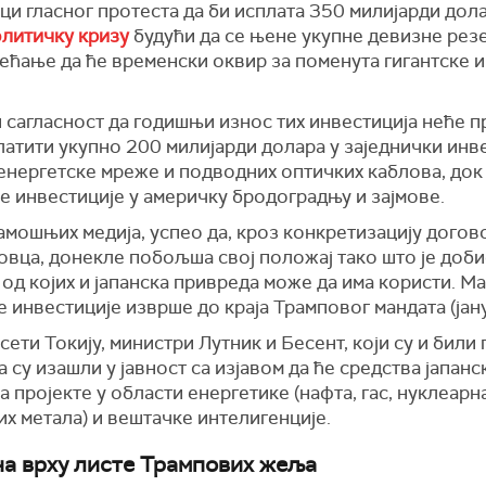
ци гласног протеста да би исплата 350 милијарди дола
олитичку кризу
будући да се њене укупне девизне рез
ећање да ће временски оквир за поменута гигантске и
и сагласност да годишњи износ тих инвестиција неће 
платити укупно 200 милијарди долара у заједнички ин
енергетске мреже и подводних оптичких каблова, док
не инвестиције у америчку бродоградњу и зајмове.
амошњих медија, успео да, кроз конкретизацију догов
овца, донекле побољша свој положај тако што је доби
 од којих и јапанска привреда може да има користи. М
те инвестиције изврше до краја Трамповог мандата (јан
ети Токију, министри Лутник и Бесент, који су и били
 су изашли у јавност са изјавом да ће средства јапанс
 пројекте у области енергетике (нафта, гас, нуклеарна
их метала) и вештачке интелигенције.
на врху листе Трампових жеља