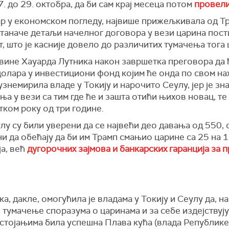
. до 29. октобра, да би сам крај месеца потом
провели
бар у економском погледу, највише прижељкивала од Тр
таначе детаљи начелног договора у вези царина постиг
 што је касније довело до различитих тумачења тога 
вине Хауарда Лутника након завршетка преговора да 
долара у инвестициони фонд којим ће онда по свом н
узнемирила владе у Токију и нарочито Сеулу, јер је зн
а у вези са тим где ће и зашта отићи њихов новац, те
тком року од три године.
улу су били уверени да се највећи део давања од 550,
и да обећају да би им Трамп смањио царине са 25 на 1
ја, већ
дугорочних зајмова и банкарских гаранција за 
, дакле, омогућила је владама у Токију и Сеулу да, н
 тумачење споразума о царинама и за себе издејствуј
настојањима била успешна Плава кућа (влада Републике 