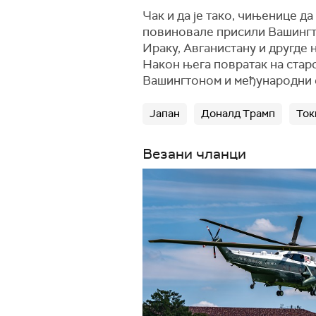
Чак и да је тако, чињенице да
повиновале присили Вашингто
Ираку, Авганистану и другде
Након њега повратак на старо
Вашингтоном и међународни 
Јапан
Доналд Трамп
Ток
Везани чланци