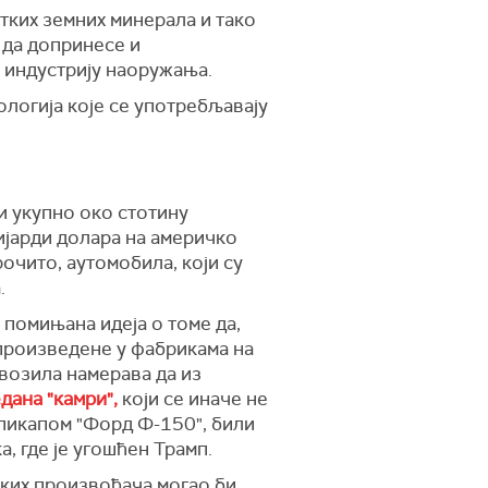
етких земних минерала и тако
 да допринесе и
 индустрију наоружања.
ологија које се употребљавају
ти укупно око стотину
ијарди долара на америчко
рочито, аутомобила, који су
.
 помињана идеја о томе да,
 произведене у фабрикама на
 возила намерава да из
дана "камри",
који се иначе не
 пикапом "Форд Ф-150", били
а, где је угошћен Трамп.
чких произвођача могао би