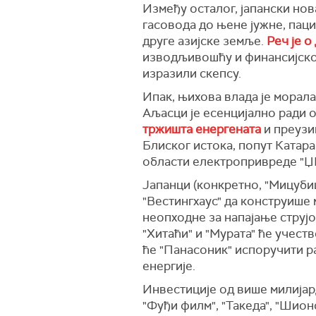
Између осталог, јапански нов
гасовода до њене јужне, пац
друге азијске земље.
Реч је о
изводљивошћу и финансијском
изразили скепсу.
Ипак, њихова влада је морала
Аљасци је есенцијално ради о
тржишта енергената
и преузи
Блиског истока, попут Катара
области електропривреде "ЏЕ
Јапанци (конкретно, "Мицуби
"Вестингхаус" да конструише 
неопходне за напајање струјо
"Хитаћи" и "Мурата" ће учест
ће "Панасоник" испоручити ра
енергије.
Инвестиције од више милијар
"Фуђи филм", "Такеда", "Шион