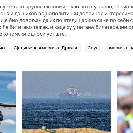
 су се тако крупне економије као што су Јапан, Републ
на и да њихов војнополитички допринос интересима С
 није био довољан да их поштеди царина саме по себи
 ће бити јако тежак, и када су у питању билатерални о
економски односи уопште.
ио
Сједињене Америчке Државе
Сеул
америчке ц