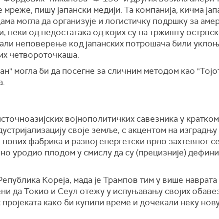
 мреже, пишу јапански медији. Та компанија, кичма јап
ма могла да организује и логистичку подршку за амер
и, неки од недостатака од којих су на тржишту острв
вали неповерење код јапанских потрошача били уклоњ
ких четвороточкаша.
н" могла би да посегне за сличним методом као "Тојот
а.
 источноазијских војнополитичких савезника у кратко
дустријализацију своје земље, с акцентом на изградњ
 нових фабрика и развој енергетски врло захтевног с
чно уродио плодом у смислу да су (прецизније) дефини
.
Република Кореја, мада је Трампов тим у више наврат
ени да Токио и Сеул отежу у испуњавању својих обаве
пројеката како би купили време и дочекали неку нову