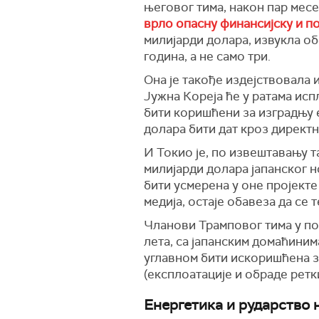
његовог тима, након пар месе
врло опасну финансијску и п
милијарди долара, извукла об
година, а не само три.
Она је такође издејствовала 
Јужна Кореја ће у ратама ис
бити коришћени за изградњу 
долара бити дат кроз директ
И Токио је, по извештавању т
милијарди долара јапанског н
бити усмерена у оне пројекте
медија, остаје обавеза да се 
Чланови Трамповог тима у пос
лета, са јапанским домаћинима
углавном бити искоришћена за
(експлоатације и обраде ретк
Енергетика и рударство 