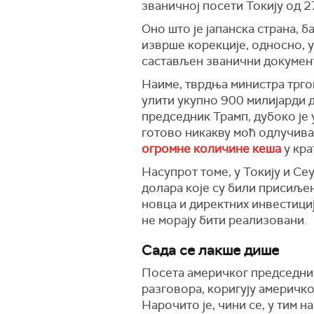
званичној посети Токију од 27
Оно што је јапанска страна, 
изврше корекције, односно, у
састављен званични документ,
Наиме, тврдња министра трго
улити укупно 900 милијарди 
председник Трамп, дубоко је 
готово никакву моћ одлучивањ
огромне количине кеша
у кра
Насупрот томе, у Токију и Се
долара које су били присиљен
новца и директних инвестици
не морају бити реализовани.
Сада се лакше дише
Посета америчког председника
разговора, коригују америчко
Нарочито је, чини се, у тим 