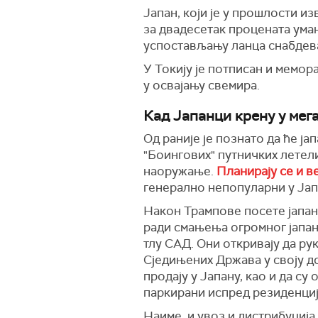
Јапан, који је у прошлости и
за двадесетак процената умањ
успостављању ланца снабдев
У Токију је потписан и мемор
у освајању свемира.
Кад Јапанци крену у мег
Од раније је познато да ће ја
"Боингових" путничких летел
наоружање.
Планирају се и в
генерално непопуларни у Јап
Након Трампове посете јапанс
ради смањења огромног јапан
тлу САД. Они откривају да р
Сједињених Држава у своју 
продају у Јапану, као и да с
паркирани испред резиденције
Наиме, и увоз и дистрибуциј