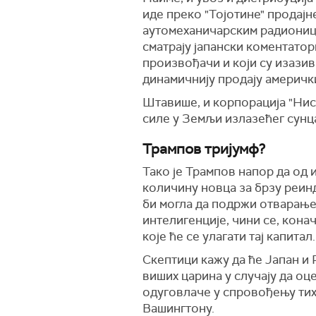
иде преко "Тојотине" продајне
аутомеханичарским радионица
сматрају јапански коментатор
произвођачи и који су изази
динамичнију продају америч
Штавише, и корпорација "Ниса
силе у Земљи излазећег сунц
Трампов тријумф?
Тако је Трампов напор да од
количину новца за брзу реин
би могла да подржи отварање
интелигенције, чини се, кона
које ће се улагати тај капитал
Скептици кажу да ће Јапан и 
виших царина у случају да оц
одуговлаче у спровођењу тих 
Вашингтону.