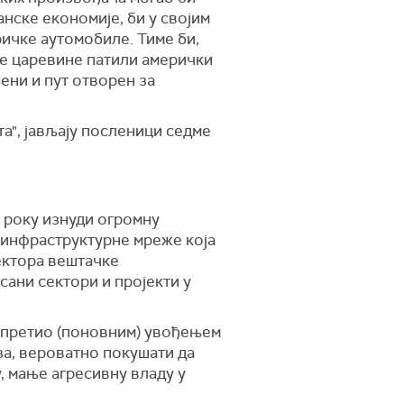
анске економије, би у својим
ичке аутомобиле. Тиме би,
ске царевине патили амерички
ени и пут отворен за
а", јављају посленици седме
м року изнуди огромну
у инфраструктурне мреже која
ектора вештачке
сани сектори и пројекти у
а претио (поновним) увођењем
за, вероватно покушати да
, мање агресивну владу у