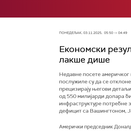
ПОНЕДЕЉАК, 03.11.2025, 05:50 -> 04:49
Економски резул
лакше дише
Недавне посете америчког 
послужиле су да се отклоне
прецизирају његови детаљи. 
од 550 милијарди долара би
инфраструктуре потребне за
дефицит са Вашингтоном, Ј
Амерички председник Доналд 