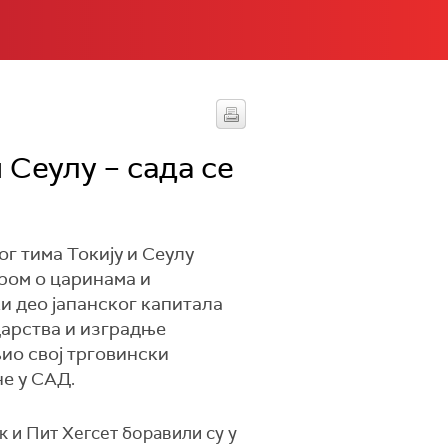
 Сеулу – сада се
г тима Токију и Сеулу
ором о царинама и
ки део јапанског капитала
дарства и изградње
њио свој трговински
е у САД.
 и Пит Хегсет боравили су у