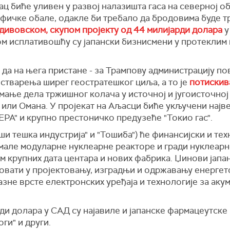
ац биће уливен у развој налазишта гаса на северној 
ифичке обале, одакле би требало да бродовима буде т
 дивовском, скупом пројекту од 44 милијарди долара
у
 исплативошћу су јапански бизнисмени у протеклим 
 да на њега пристане - за Трампову администрацију п
стварења ширег геостратешког циља, а то је
потискива
мање дела тржишног колача у источној и југоисточној
 или Омана. У пројекат на Аљасци биће укључени најве
РА" и крупно престоничко предузеће "Токио гас".
ши тешка индустрија" и "Тошиба") ће финансијски и т
мале модуларне нуклеарне реакторе и гради нуклеарне
м крупних дата центара и нових фабрика. Џинови јапа
вовати у пројектовању, изградњи и одржавању енергет
зне врсте електронских уређаја и технологије за аку
ди долара у САД су најавиле и јапанске фармацеутск
оги" и други.