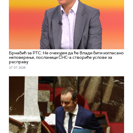
Брнабић за РТС: Не очекујем да ће Влади бити изгласано
неповерење, посланици СНС-а створиће услове за
расправу
27. 07. 2026.