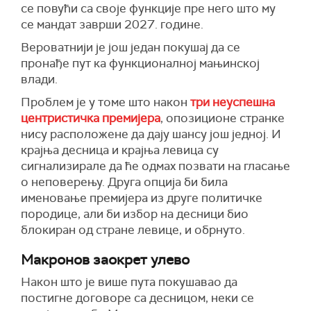
се повући са своје функције пре него што му
се мандат заврши 2027. године.
Вероватнији је још један покушај да се
пронађе пут ка функционалној мањинској
влади.
Проблем је у томе што након
три неуспешна
центристичка премијера
, опозиционе странке
нису расположене да дају шансу још једној. И
крајња десница и крајња левица су
сигнализирале да ће одмах позвати на гласање
о неповерењу. Друга опција би била
именовање премијера из друге политичке
породице, али би избор на десници био
блокиран од стране левице, и обрнуто.
Макронов заокрет улево
Након што је више пута покушавао да
постигне договоре са десницом, неки се