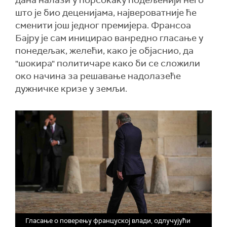
дана налази у ћорсокаку подељенији него
што је био деценијама, највероватније ће
сменити још једног премијера. Франсоа
Бајру је сам иницирао ванредно гласање у
понедељак, желећи, како је објаснио, да
"шокира" политичаре како би се сложили
око начина за решавање надолазеће
дужничке кризе у земљи.
Гласање о поверењу француској влади, одлучујући