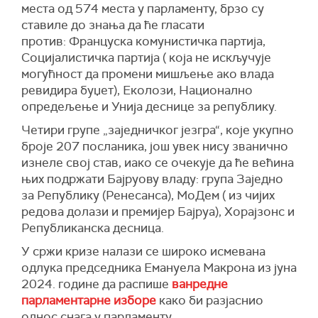
места од 574 места у парламенту, брзо су
ставиле до знања да ће гласати
против:
Ф
ранцуска комунистичка партија,
Социјалистичка партија
( која не искључује
могућност
да
промен
и
мишљењ
е
ако влада
ревидира
буџет
),
Еколози,
Националн
о
опредељење и
Унија деснице за републику.
Четири групе „заједничког језгра“, које укупно
броје 207 посланика, још увек нису званично
изнеле свој став, иако се очекује да ће већина
њих подржати Бајруову владу:
г
рупа Заједно
за Републику (Ренесанса), МоДем (
из чијих
редова долази и премијер Бајруа),
Хорајзонс
и
Републиканска десница.
У сржи кризе налази се широко исмевана
одлука председника Емануела Макрона из јуна
2024. године да распише
ванредне
парламентарне изборе
како би разјаснио
однос снага у парламенту.