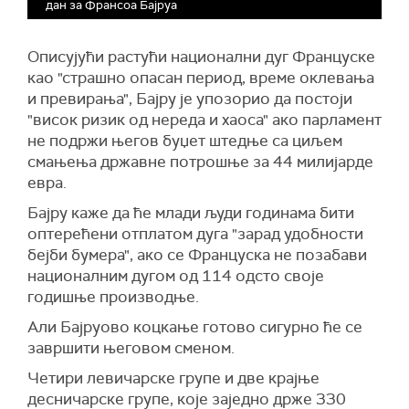
дан за Франсоа Бајруа
Описујући растући национални дуг Француске
као "страшно опасан период, време оклевања
и превирања", Бајру је упозорио да постоји
"висок ризик од нереда и хаоса" ако парламент
не подржи његов буџет штедње са циљем
смањења државне потрошње за 44 милијарде
евра.
Бајру каже да ће млади људи годинама бити
оптерећени отплатом дуга "зарад удобности
бејби бумера", ако се Француска не позабави
националним дугом од 114 одсто своје
годишње производње.
Али Бајруово коцкање готово сигурно ће се
завршити његовом сменом.
Четири левичарске групе и две крајње
десничарске групе, које заједно држе 330