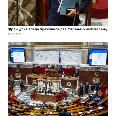
Француска влада преживела два гласања о неповерењу
16. 10. 2025.