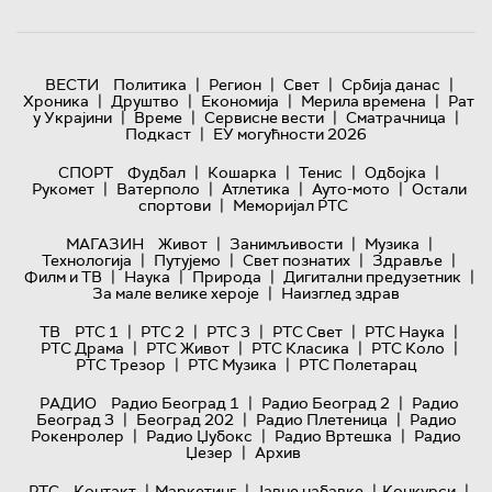
|
|
|
|
ВЕСТИ
Политика
Регион
Свет
Србија данас
|
|
|
|
Хроника
Друштво
Економија
Мерила времена
Рат
|
|
|
|
у Украјини
Време
Сервисне вести
Сматрачница
|
Подкаст
ЕУ могућности 2026
|
|
|
|
СПОРТ
Фудбал
Кошарка
Тенис
Одбојка
|
|
|
|
Рукомет
Ватерполо
Атлетика
Ауто-мото
Остали
|
спортови
Меморијал РТС
|
|
|
МАГАЗИН
Живот
Занимљивости
Музика
|
|
|
|
Технологијa
Путујемо
Свет познатих
Здравље
|
|
|
|
Филм и ТВ
Наука
Природа
Дигитални предузетник
|
За мале велике хероје
Наизглед здрав
|
|
|
|
|
ТВ
РТС 1
РТС 2
РТС 3
РТС Свет
РТС Наука
|
|
|
|
РТС Драма
РТС Живот
РТС Класика
РТС Коло
|
|
РТС Трезор
РТС Музика
РТС Полетарац
|
|
РАДИО
Радио Београд 1
Радио Београд 2
Радио
|
|
|
Београд 3
Београд 202
Радио Плетеница
Радио
|
|
|
Рокенролер
Радио Џубокс
Радио Вртешка
Радио
|
Џезер
Архив
|
|
|
|
РТС
Контакт
Маркетинг
Јавне набавке
Конкурси