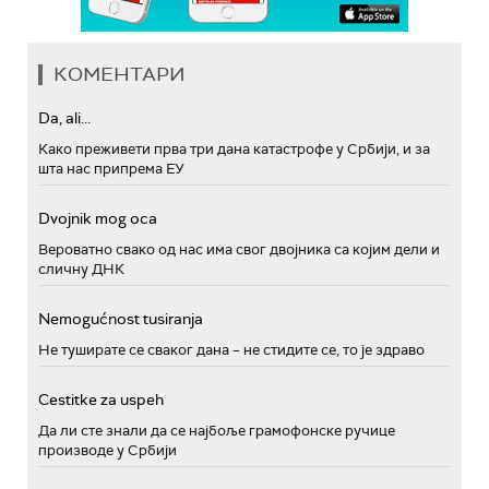
КОМЕНТАРИ
Da, ali...
Како преживети прва три дана катастрофе у Србији, и за
шта нас припрема ЕУ
Dvojnik mog oca
Вероватно свако од нас има свог двојника са којим дели и
сличну ДНК
Nemogućnost tusiranja
Не туширате се сваког дана – не стидите се, то је здраво
Cestitke za uspeh
Да ли сте знали да се најбоље грамофонске ручице
производе у Србији