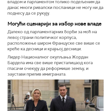
владом и парламентом толико подељеним да
данас многи ривалски посланици не могу ни да
поднесу да се рукују.
Могући сценарији за избор нове владе
Далеко од парламентарних борби за моћ на
левој страни политичког корпуса,
расположење широм Француске све више се
креће ка десници и крајњој десници.
Лидер Националног окупљања Жордан
Бардела има све више присталицаод кога
гласачи очекују да реформише земљу, и
заустави прилив имиграната.