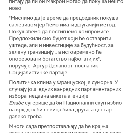
питају да ли би Макрон могао да покуша нешто
ново.
"
Мислимо да је време да председник покуша
са левицом јер ћемо имати другачији метод.
Покушаћемо да постигнемо компромисе.
Предложили смо буџет који ће остварити
уштеде, али и инвестиције за будућност, за
зелену транзицију... а истовремено ће
опорезовати богатство најбогатијих",
поручује Артур Делапорт, посланик
Социјалистичке партије.
Политичка клима у Француској је суморна. У
случају још једних ванредних парламентарних
избора, недавна анкета агенције
Елабе
сугерише да би Национални скуп избио
на врх, док би левица била друга, а центар
далеко трећа.
Многи сада претпостављају да ће крајња
десница на крају преузети власт – ако не сада,