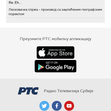
Re: Eh...
Лесковачка спржа – производ са заштићеним географским
пореклом
Преузмите РТС мобилну апликацију
Радио Телевизија Србије