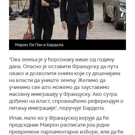
Марин Ле Пен и Бардола
"Ова земља је у ћорсокаку више од годину
дана. Опасно је оставити Француску да лута
овако и дозволити онима који су деценијама
на власти да униште земљу. Желимо да
учинимо све што можемо да зауставимо
масовну имиграцију у Француску. Ако сутра
дођемо на власт, спровешћемо референдум о
питању имиграције", поручује Бардела.
Ипак, мало ко у Француској верује да ће
председник Макрон расписати још једне
превремене парламентарне изборе, или да ће