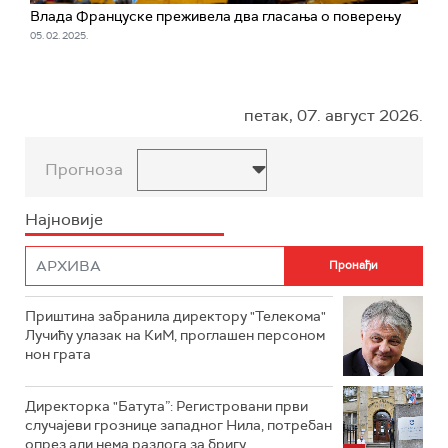
Влада Француске преживела два гласања о поверењу
05. 02. 2025.
петак, 07. август 2026.
Прогноза
Најновије
Приштина забранила директору "Телекома"
Лучићу улазак на КиМ, проглашен персоном
нон грата
Директорка "Батута”: Регистровани први
случајеви грознице западног Нила, потребан
опрез али нема разлога за бригу