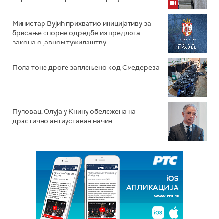
Министар Вујић прихватио иницијативу за
брисање спорне одредбе из предлога
закона o јавном тужилаштву
Пола тоне дроге заплењено код Смедерева
Пуповац: Олуја у Книну обележена на
драстично антиуставан начин