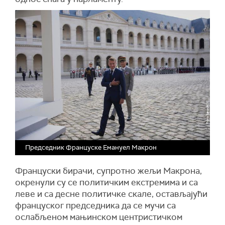
Председник Француске Емануел Макрон
Француски бирачи, супротно жељи Макрона,
окренули су се политичким екстремима и са
леве и са десне политичке скале, остављајући
француског председника да се мучи са
ослабљеном мањинском центристичком