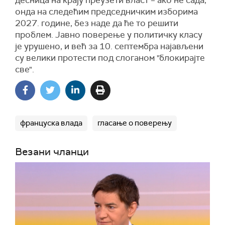
онда на следећим председничким изборима
2027. године, без наде да ће то решити
проблем. Јавно поверење у политичку класу
је урушено, и већ за 10. септембра најављени
су велики протести под слоганом "блокирајте
све".
француска влада
гласање о поверењу
Везани чланци