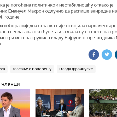
ка је погођена политичком нестабилношћу откако је
ник Емануел Макрон одлучио да распише ванредне из
4. године.
х избора ниједна странка није освојила парламентарн
ална неслагања око буџета изазвала су потресе на тр
амо три месеца срушила владу Бајруовог претходника
.
ска
гласање о поверењу
Влада Француске
 чланци