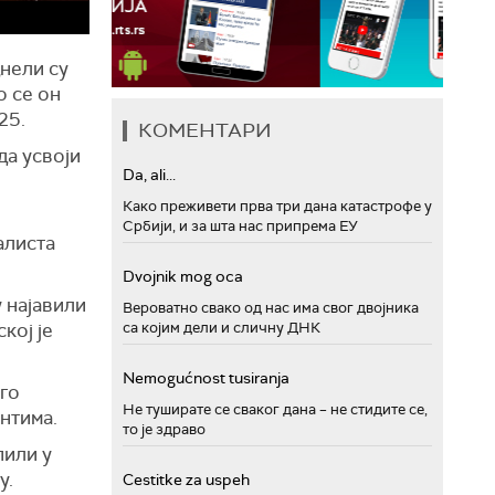
нели су
о се он
25.
КОМЕНТАРИ
да усвоји
Da, ali...
Како преживети прва три дана катастрофе у
Србији, и за шта нас припрема ЕУ
алиста
Dvojnik mog oca
 најавили
Вероватно свако од нас има свог двојника
кој је
са којим дели и сличну ДНК
Nemogućnost tusiranja
уго
Не туширате се сваког дана – не стидите се,
антима.
то је здраво
пили у
у.
Cestitke za uspeh