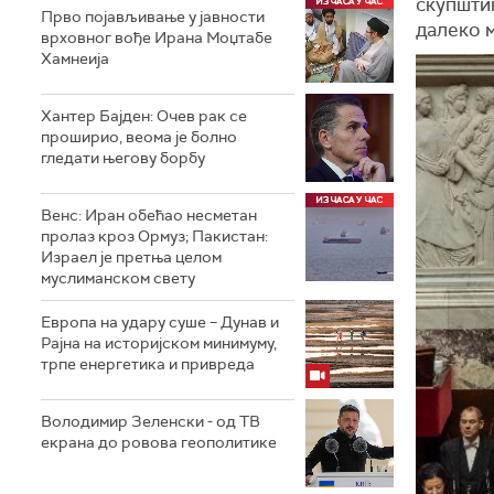
скупштин
Прво појављивање у јавности
далеко 
врховног вође Ирана Моџтабe
Хамнеија
Хантер Бајден: Очев рак се
проширио, веома је болно
гледати његову борбу
Венс: Иран обећао несметан
пролаз кроз Ормуз; Пакистан:
Израел је претња целом
муслиманском свету
Европа на удару суше – Дунав и
Рајна на историјском минимуму,
трпе енергетика и привреда
Володимир Зеленски - од ТВ
екрана до ровова геополитике