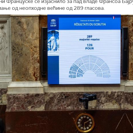
и Француске се изјаснило за пад владе Франсоа Бајру
мање од неопходне већине од 289 гласова.