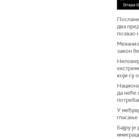
Влада Ф
Послани
два пре
позвао 
Механиза
закон бе
Неповер
екстрем
који су 
Национа
да неће 
потребан
У међув
гласање 
Бајру је
имиграци