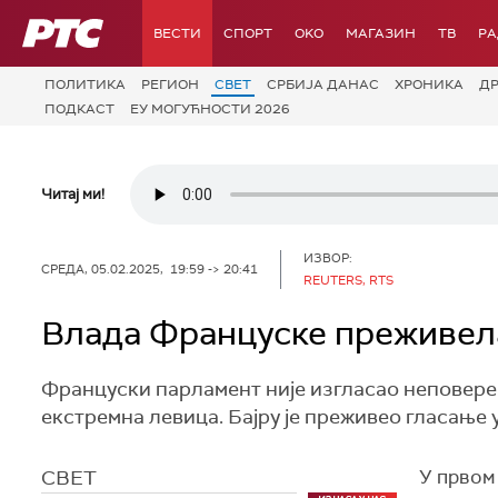
РТС
ВЕСТИ
СПОРТ
OKO
МАГАЗИН
ТВ
Р
ПОЛИТИКА
РЕГИОН
СВЕТ
СРБИЈА ДАНАС
ХРОНИКА
Д
ПОДКАСТ
ЕУ МОГУЋНОСТИ 2026
Читај ми!
ИЗВОР:
СРЕДА, 05.02.2025, 19:59 -> 20:41
REUTERS, RTS
Влада Француске преживела
Француски парламент није изгласао неповерењ
екстремна левица. Бајру је преживео гласање у
СВЕТ
У првом