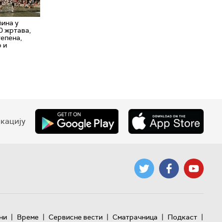
ина у
0 жртава,
епена,
 и
кацију
|
|
|
|
|
ни
Време
Сервисне вести
Сматрачница
Подкаст