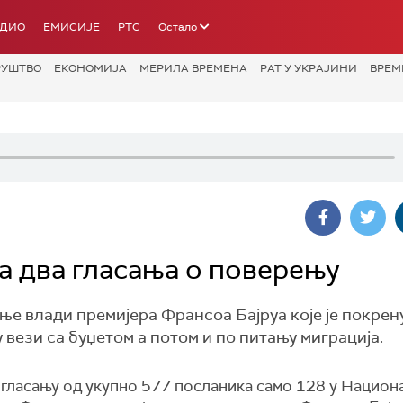
АДИО
ЕМИСИЈЕ
РТС
Остало
РУШТВО
ЕКОНОМИЈА
МЕРИЛА ВРЕМЕНА
РАТ У УКРАЈИНИ
ВРЕМ
 два гласања о поверењу
е влади премијера Франсоа Бајруа које је покрен
 вези са буџетом а потом и по питању миграција.
 гласању од укупно 577 посланика само 128 у Национ