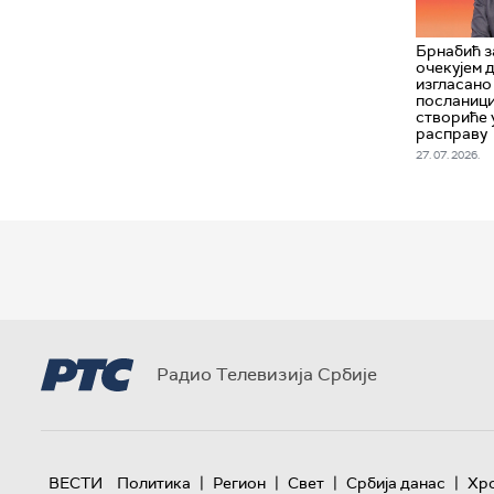
Брнабић з
очекујем 
изгласано
посланиц
створиће 
расправу
27. 07. 2026.
Радио Телевизија Србије
|
|
|
|
ВЕСТИ
Политика
Регион
Свет
Србија данас
Хр