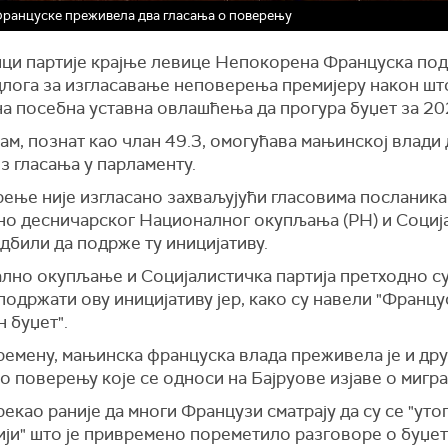
ранцуске преживела два гласања о поверењу
ци партије крајње левице Непокорена Француска под
длога за изгласавање неповерења премијеру након шт
на посебна уставна овлашћења да прогура буџет за 20
м, познат као члан 49.3, омогућава мањинској влади 
з гласања у парламенту.
ење није изгласано захваљујући гласовима посланика
но десничарског Националног окупљања (РН) и Социј
одбили да подрже ту иницијативу.
лно окупљање и Социјалистичка партија претходно су
подржати ову иницијативу јер, како су навели "Францус
 буџет".
ремену, мањинска француска влада преживела је и др
о поверењу које се односи на Бајруове изјаве о мигр
 рекао раније да многи Французи сматрају да су се "уто
ји" што је привремено пореметило разговоре о буџет