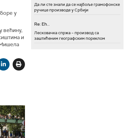
Да ли сте знали да се најбоље грамофонске
ручице производе у Србији
боре у
Re: Eh...
у већину,
Лесковачка спржа – производ са
жиштима и
заштићеним географским пореклом
 Мишела