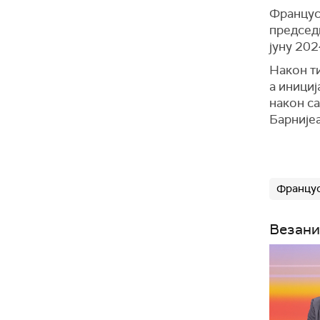
Францус
председ
јуну 202
Након ти
а инициј
након с
Барнијеа
Францу
Везани