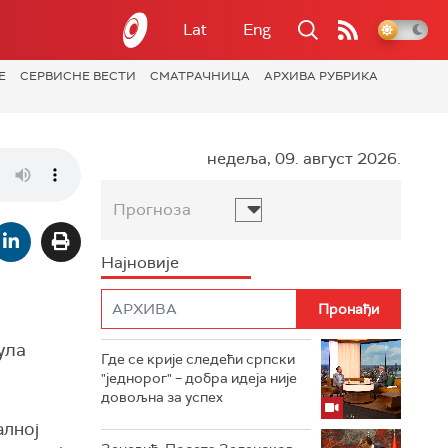
Lat
Eng
Е
СЕРВИСНЕ ВЕСТИ
СМАТРАЧНИЦА
АРХИВА РУБРИКА
недеља, 09. август 2026.
Прогноза
Најновије
ула
Где се крије следећи српски
"једнорог" – добра идеја није
довољна за успех
алној