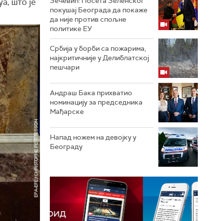
Зечевић: Посета Зеленског
а, што је
покушај Београда да покаже
да није против спољне
политике ЕУ
Србија у борби са пожарима,
најкритичније у Делиблатској
пешчари
Андраш Бака прихватио
номинацију за председника
Мађарске
Напад ножем на девојку у
Београду