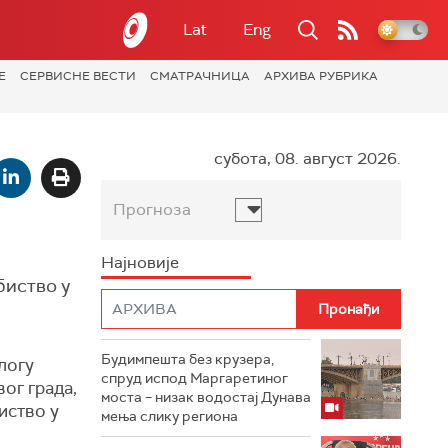
Lat
Eng
Е
СЕРВИСНЕ ВЕСТИ
СМАТРАЧНИЦА
АРХИВА РУБРИКА
субота, 08. август 2026.
Прогноза
Најновије
биство у
Будимпешта без крузера,
логу
спруд испод Маргаретиног
вог града,
моста – низак водостај Дунава
иство у
мења слику региона