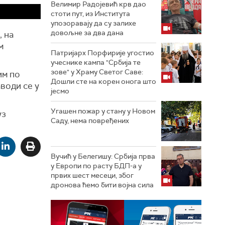
Велимир Радојевић крв дао
стоти пут, из Института
упозоравају да су залихе
довољне за два дана
, на
м
Патријарх Порфирије угостио
учеснике кампа "Србија те
зове" у Храму Светог Саве:
им по
Дошли сте на корен онога што
води се у
јесмо
Угашен пожар у стану у Новом
уз
Саду, нема повређених
Вучић у Белегишу: Србија прва
у Европи по расту БДП-а у
првих шест месеци, због
дронова ћемо бити војна сила