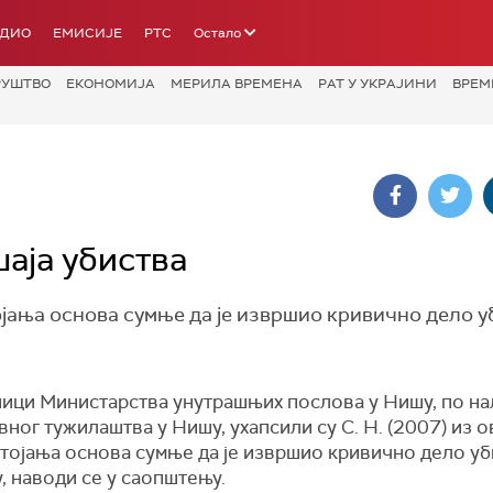
АДИО
ЕМИСИЈЕ
РТС
Остало
РУШТВО
ЕКОНОМИЈА
МЕРИЛА ВРЕМЕНА
РАТ У УКРАЈИНИ
ВРЕМ
аја убиства
тојања основа сумње да је извршио кривично дело у
ици Министарства унутрашњих послова у Нишу, по на
вног тужилаштва у Нишу, ухапсили су С. Н. (2007) из о
стојања основа сумње да је извршио кривично дело уб
, наводи се у саопштењу.