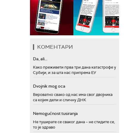
КОМЕНТАРИ
Da, ali...
Како преживети прва три дана катастрофе у
Србији, и за шта нас припрема ЕУ
Dvojnik mog oca
Вероватно свако од нас има свог двојника
са којим дели и сличну ДНК
Nemogućnost tusiranja
Не туширате се сваког дана – не стидите се,
то је здраво