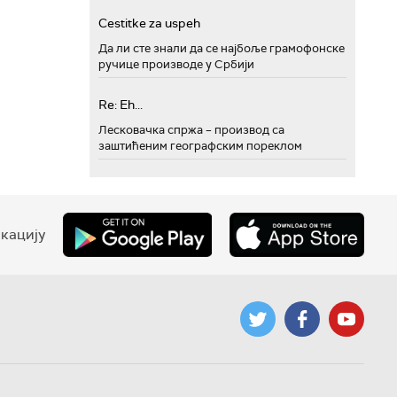
Cestitke za uspeh
Да ли сте знали да се најбоље грамофонске
ручице производе у Србији
Re: Eh...
Лесковачка спржа – производ са
заштићеним географским пореклом
кацију