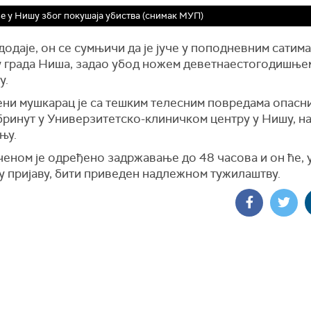
 у Нишу због покушаја убиства (снимак МУП)
додаје, он се сумњичи да је јуче у поподневним сатима
у града Ниша, задао убод ножем деветнаестогодишње
у.
ни мушкарац је са тешким телесним повредама опасн
бринут у Универзитетско-клиничком центру у Нишу, на
њу.
еном је одређено задржавање до 48 часова и он ће, 
у пријаву, бити приведен надлежном тужилаштву.