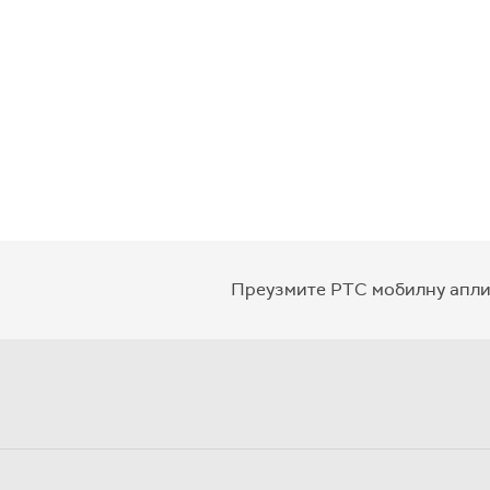
Преузмите РТС мобилну апли