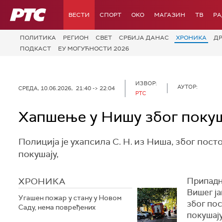
РТС
ВЕСТИ
СПОРТ
OKO
МАГАЗИН
ТВ
Р
ПОЛИТИКА
РЕГИОН
СВЕТ
СРБИЈА ДАНАС
ХРОНИКА
Д
ПОДКАСТ
ЕУ МОГУЋНОСТИ 2026
ИЗВОР:
АУТОР:
СРЕДА, 10.06.2026, 21:40 -> 22:04
РТС
Хапшење у Нишу због покуш
Полиција је ухапсила С. Н. из Ниша, због пос
покушају,
ХРОНИКА
Припадн
Вишег ја
Угашен пожар у стану у Новом
због по
Саду, нема повређених
покушају