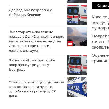
Хапшење
Два радника повређена у
фабрици у Кикинди
Како се 
подручј
мушкарц
Јак ветар отежава гашење
Повређе
пожара у Делиблатској пешчари,
ватра захватила далековод; на
живот з
Столовима гори трава и
саопште
листопадна шума
Осумњич
Хитна помоћ: Четири особе
кривичн
повређене у три удеса у
Београду
Ухапшен у Београду осумњичени
за злостављање и мучење,
одређен му је притвор од 30
дана