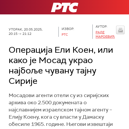
РТС
АУТОР:
ИЗВОР:
УТОРАК, 20.05.2025,
РАДЕ
20:15 -> 21:12
РТС
МАРОЕВИЋ
Операција Ели Коен, или
како је Мосад украо
најбоље чувану тајну
Сирије
Мосадови агенти отели су из сиријских
архива око 2.500 докумената о
најславнијем израелском тајном агенту –
Елију Коену, кога су власти у Дамаску
обесиле 1965. године. Његови извештаји