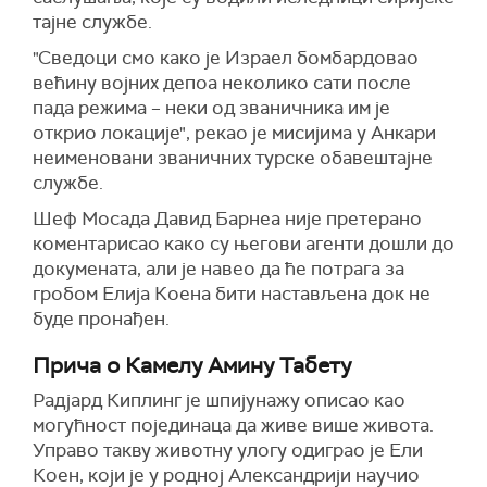
тајне службе.
"Сведоци смо како је Израел бомбардовао
већину војних депоа неколико сати после
пада режима – неки од званичника им је
открио локације", рекао је мисијима у Анкари
неименовани званичних турске обавештајне
службе.
Шеф Мосада Давид Барнеа није претерано
коментарисао како су његови агенти дошли до
докумената, али је навео да ће потрага за
гробом Елија Коена бити настављена док не
буде пронађен.
Прича о Камелу Амину Табету
Радјард Киплинг је шпијунажу описао као
могућност појединаца да живе више живота.
Управо такву животну улогу одиграо је Ели
Коен, који је у родној Александрији научио