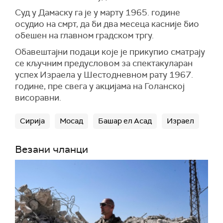
Суд у Дамаску га је у марту 1965. године
осудио на смрт, да би два месеца касније био
обешен на главном градском тргу.
Обавештајни подаци које је прикупио сматрају
се кључним предусловом за спектакуларан
успех Израела у Шестодневном рату 1967.
године, пре свега у акцијама на Голанској
висоравни.
Сирија
Мосад
Башар ел Асад
Израел
Везани чланци