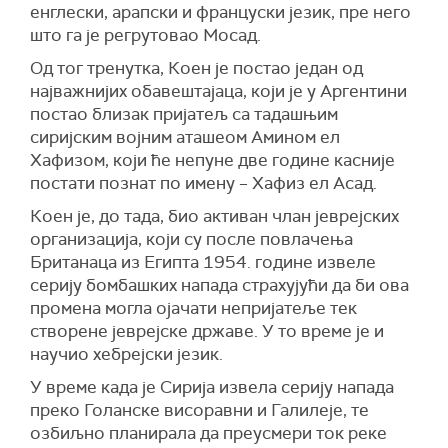
енглески, арапски и француски језик, пре него
што га је регрутовао Мосад.
Од тог тренутка, Коен је постао један од
најважнијих обавештајаца, који је у Аргентини
постао близак пријатељ са тадашњим
сиријским војним аташеом Амином ел
Хафизом, који ће непуне две године касније
постати познат по имену – Хафиз ел Асад.
Коен је, до тада, био активан члан јеврејских
организација, који су после повлачења
Британаца из Египта 1954. године извеле
серију бомбашких напада страхујући да би ова
промена могла ојачати непријатеље тек
створене јеврејске државе. У то време је и
научио хебрејски језик.
У време када је Сирија извела серију напада
преко Голанске висоравни и Галилеје, те
озбиљно планирала да преусмери ток реке