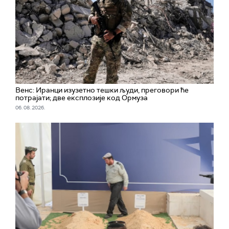
Венс: Иранци изузетно тешки људи, преговори ће
потрајати; две експлозије код Ормуза
06. 08. 2026.