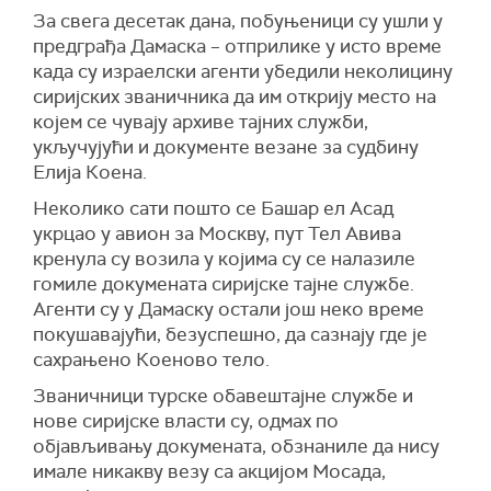
За свега десетак дана, побуњеници су ушли у
предграђа Дамаска – отприлике у исто време
када су израелски агенти убедили неколицину
сиријских званичника да им открију место на
којем се чувају архиве тајних служби,
укључујући и документе везане за судбину
Елија Коена.
Неколико сати пошто се Башар ел Асад
укрцао у авион за Москву, пут Тел Авива
кренула су возила у којима су се налазиле
гомиле докумената сиријске тајне службе.
Агенти су у Дамаску остали још неко време
покушавајући, безуспешно, да сазнају где је
сахрањено Коеново тело.
Званичници турске обавештајне службе и
нове сиријске власти су, одмах по
објављивању докумената, обзнаниле да нису
имале никакву везу са акцијом Мосада,