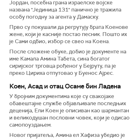
Јордан, посебна грана израелске војске
названа "Јединица 131" панично је тражила
особу погодну за агента у Дамаску.
Прво су покушали да регрутују брата Коенове
жене, који је касније постао песник. Пошто их
је Сами одбио, избор се свео на Коена.
После сложене обуке, добио је документе на
име Камала Амина Табета, сина богатог
сиријског трговца рођеног у Бејруту, па је
преко Цириха отпутовао у Буенос Ајрес.
Коен, Асад и отац Осаме бин Ладена
У бројним документима које су свакојаке
обавештајне службе објављивале последњих
деценија, Ели Коен је описиван као шармантан
и великодушан пословни човек, који је одисао
самопоуздањем.
Новог пријатеља, Амина ел Хафиза убедио је