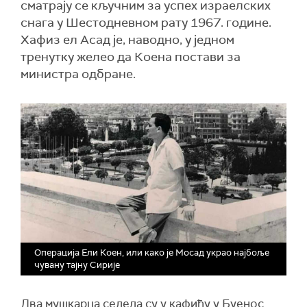
сматрају се кључним за успех израелских
снага у Шестодневном рату 1967. године.
Хафиз ел Асад је, наводно, у једном
тренутку желео да Коена постави за
министра одбране.
Операција Ели Коен, или како је Мосад украо најбоље
чувану тајну Сирије
Два мушкарца седела су у кафићу у Буенос