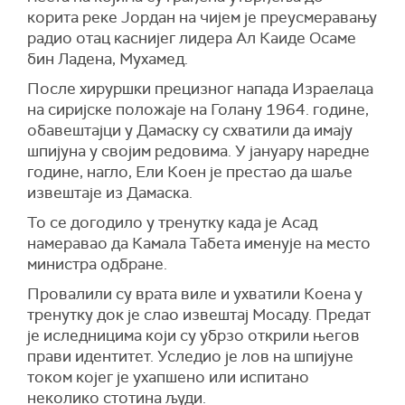
корита реке Јордан на чијем је преусмеравању
радио отац каснијег лидера Ал Каиде Осаме
бин Ладена, Мухамед.
После хируршки прецизног напада Израелаца
на сиријске положаје на Голану 1964. године,
обавештајци у Дамаску су схватили да имају
шпијуна у својим редовима. У јануару наредне
године, нагло, Ели Коен је престао да шаље
извештаје из Дамаска.
То се догодило у тренутку када је Асад
намеравао да Камала Табета именује на место
министра одбране.
Провалили су врата виле и ухватили Коена у
тренутку док је слао извештај Мосаду. Предат
је иследницима који су убрзо открили његов
прави идентитет. Уследио је лов на шпијуне
током којег је ухапшено или испитано
неколико стотина људи.