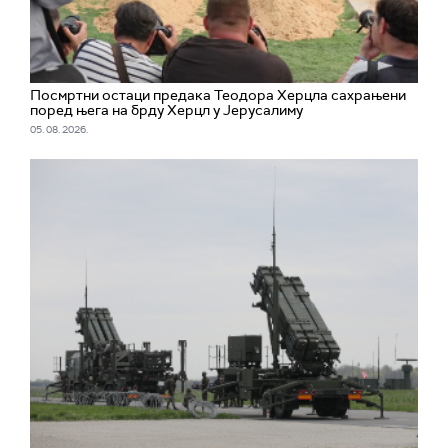
Посмртни остаци предака Теодора Херцла сахрањени
поред њега на брду Херцл у Јерусалиму
05. 08. 2026.