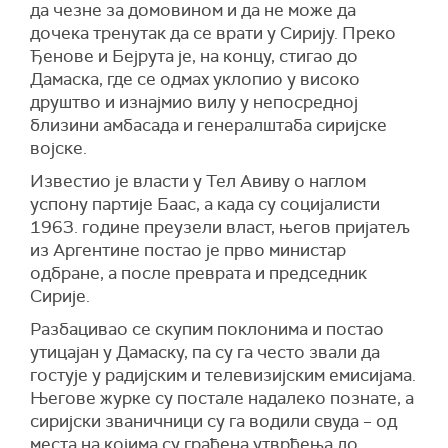
да чезне за домовином и да не може да
дочека тренутак да се врати у Сирију. Преко
Ђенове и Бејрута је, на концу, стигао до
Дамаска, где се одмах уклопио у високо
друштво и изнајмио вилу у непосредној
близини амбасада и генералштаба сиријске
војске.
Известио је власти у Тел Авиву о наглом
успону партије Баас, а када су социјалисти
1963. године преузели власт, његов пријатељ
из Аргентине постао је прво министар
одбране, а после преврата и председник
Сирије.
Разбацивао се скупим поклонима и постао
утицајан у Дамаску, па су га често звали да
гостује у радијским и телевизијским емисијама.
Његове журке су постале надалеко познате, а
сиријски званичници су га водили свуда – од
места на којима су грађена утврђења до