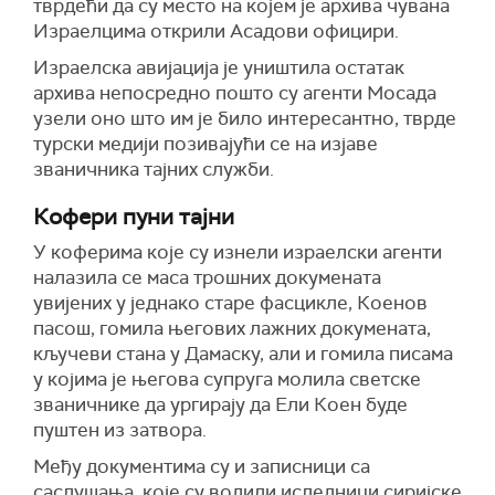
тврдећи да су место на којем је архива чувана
Израелцима открили Асадови официри.
Израелска авијација је уништила остатак
архива непосредно пошто су агенти Мосада
узели оно што им је било интересантно, тврде
турски медији позивајући се на изјаве
званичника тајних служби.
Кофери пуни тајни
У коферима које су изнели израелски агенти
налазила се маса трошних докумената
увијених у једнако старе фасцикле, Коенов
пасош, гомила његових лажних докумената,
кључеви стана у Дамаску, али и гомила писама
у којима је његова супруга молила светске
званичнике да ургирају да Ели Коен буде
пуштен из затвора.
Међу документима су и записници са
саслушања, које су водили иследници сиријске