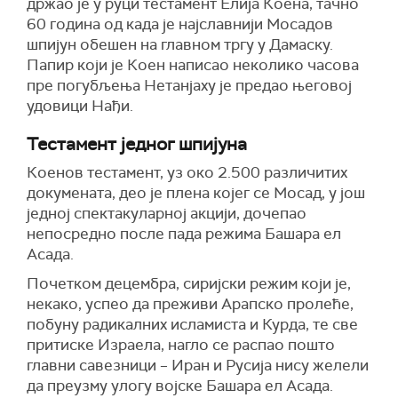
држао је у руци тестамент Елија Коена, тачно
60 година од када је најславнији Мосадов
шпијун обешен на главном тргу у Дамаску.
Папир који је Коен написао неколико часова
пре погубљења Нетанјаху је предао његовој
удовици Нађи.
Тестамент једног шпијуна
Коенов тестамент, уз око 2.500 различитих
докумената, део је плена којег се Мосад, у још
једној спектакуларној акцији, дочепао
непосредно после пада режима Башара ел
Асада.
Почетком децембра, сиријски режим који је,
некако, успео да преживи Арапско пролеће,
побуну радикалних исламиста и Курда, те све
притиске Израела, нагло се распао пошто
главни савезници – Иран и Русија нису желели
да преузму улогу војске Башара ел Асада.