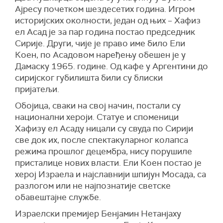
Ајресу почетком шездесетих година. Игром
историјских околности, један од њих – Хафиз
ел Асад је за пар година постао председник
Сирије. Други, чије је право име било Ели
Коен, по Асадовом наређењу обешен је у
Дамаску 1965. године. Од кафе у Аргентини до
сиријског губилишта били су блиски
пријатељи.
Обојица, сваки на свој начин, постали су
национални хероји. Статуе и споменици
Хафизу ел Асаду ницали су свуда по Сирији
све док их, после спектакуларног колапса
режима прошлог децембра, нису порушиле
присталице нових власти. Ели Коен постао је
херој Израела и најславнији шпијун Мосада, са
разлогом или не најпознатије светске
обавештајне службе.
Израелски премијер Бенјамин Нетанјаху