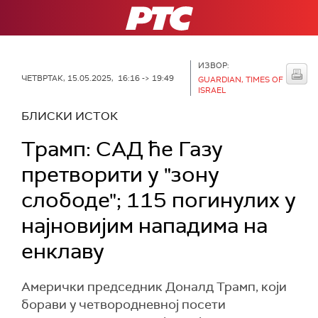
РТС
ИЗВОР:
ЧЕТВРТАК, 15.05.2025, 16:16 -> 19:49
GUARDIAN, TIMES OF
ISRAEL
БЛИСКИ ИСТОК
Трамп: САД ће Газу
претворити у "зону
слободе"; 115 погинулих у
најновијим нападима на
енклаву
Амерички председник Доналд Трамп, који
борави у четвородневној посети