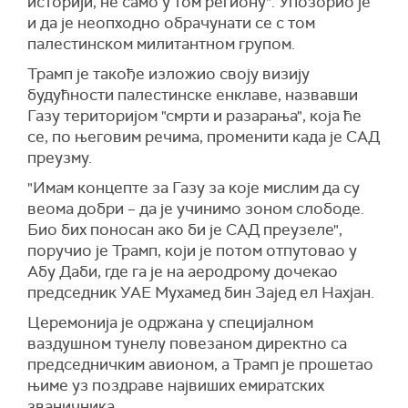
историји, не само у том региону". Упозорио је
и да је неопходно обрачунати се с том
палестинском милитантном групом.
Трамп је такође изложио своју визију
будућности палестинске енклаве, назвавши
Газу територијом "смрти и разарања", која ће
се, по његовим речима, променити када је САД
преузму.
"Имам концепте за Газу за које мислим да су
веома добри – да је учинимо зоном слободе.
Био бих поносан ако би је САД преузеле",
поручио је Трамп, који је потом отпутовао у
Абу Даби, где га је на аеродрому дочекао
председник УАЕ Мухамед бин Зајед ел Нахјан.
Церемонија је одржана у специјалном
ваздушном тунелу повезаном директно са
председничким авионом, а Трамп је прошетао
њиме уз поздраве највиших емиратских
званичника.