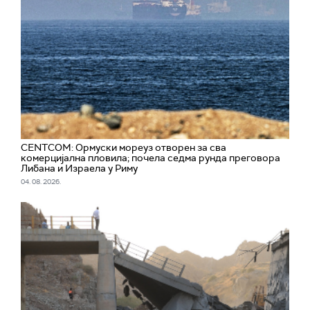
CENTCOM: Ормуски мореуз отворен за сва
комерцијална пловила; почела седма рунда преговора
Либана и Израела у Риму
04. 08. 2026.