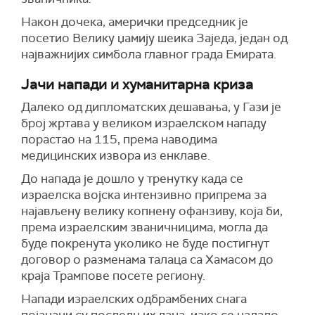
Након дочека, амерички председник је
посетио Велику џамију шеика Заједа, један од
најважнијих симбола главног града Емирата.
Јачи напади и хуманитарна криза
Далеко од дипломатских дешавања, у Гази је
број жртава у великом израелском нападу
порастао на 115, према наводима
медицинских извора из енклаве.
До напада је дошло у тренутку када се
израелска војска интензивно припрема за
најављену велику копнену офанзиву, која би,
према израелским званичницима, могла да
буде покренута уколико не буде постигнут
договор о разменама талаца са Хамасом до
краја Трампове посете региону.
Напади израелских одбрамбених снага