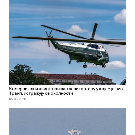
Комерцијални авион пришао хеликоптеру у којем је био
Трамп, истражују се околности
05. 08. 2026.