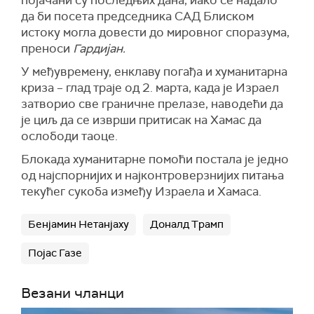
појачани су последњих дана, иако се надало
да би посета председника САД Блиском
истоку могла довести до мировног споразума,
преноси
Гардијан.
У међувремену, енклаву погађа и хуманитарна
криза – глад траје од 2. марта, када је Израел
затворио све граничне прелазе, наводећи да
је циљ да се изврши притисак на Хамас да
ослободи таоце.
Блокада хуманитарне помоћи постала је једно
од најспорнијих и најконтроверзнијих питања
текућег сукоба између Израела и Хамаса.
Бенјамин Нетанјаху
Доналд Трамп
Појас Газе
Везани чланци