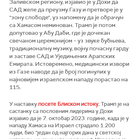
Заливском региону, изјавио је у Дохи да
САД желе да преузму Газу и претворе је у
"зону слободе", уз напомену да је обрачун
са Хамасом неминован. Трамп је потом
допутовао у Абу Даби, где је дочекан
свечаном церемонијом – уз звуке бубњева,
традиционалну музику, војну почасну гарду
и заставе САД и Уједињених Арапских
Емирата. Истовремено, медицински извори
из Газе наводе да је број погинулих у
најновијем израелском нападу порастао на
115.
У наставку
посете Блиском истоку
, Трамп је на
састанку са пословним лидерима у Дохи
изјавио да је 7. октобар 2023. године, када је у
нападу Хамаса на Израел страдало 1.200
људи, био "један од најгорих дана у светској