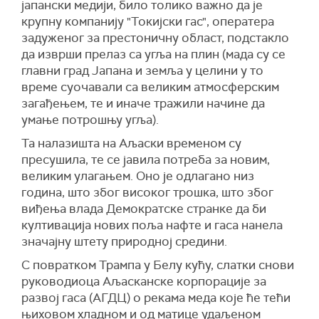
јапански медији, било толико важно да је
крупну компанију "Токијски гас", оператера
задуженог за престоничну област, подстакло
да изврши прелаз са угља на плин (мада су се
главни град Јапана и земља у целини у то
време суочавали са великим атмосферским
загађењем, те и иначе тражили начине да
умање потрошњу угља).
Та налазишта на Аљаски временом су
пресушила, те се јавила потреба за новим,
великим улагањем. Оно је одлагано низ
година, што због високог трошка, што због
виђења влада Демократске странке да би
култивација нових поља нафте и гаса нанела
значајну штету природној средини.
С повратком Трампа у Белу кућу, слатки снови
руководиоца Аљасканске корпорације за
развој гаса (АГДЦ) о рекама меда које ће тећи
њиховом хладном и од матице удаљеном