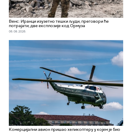
Венс: Иранци изузетно тешки људи, преговори ће
потрајати; две експлозије код Ормуза
06. 08. 2026.
Комерцијални авион пришао хеликоптеру у којем је био