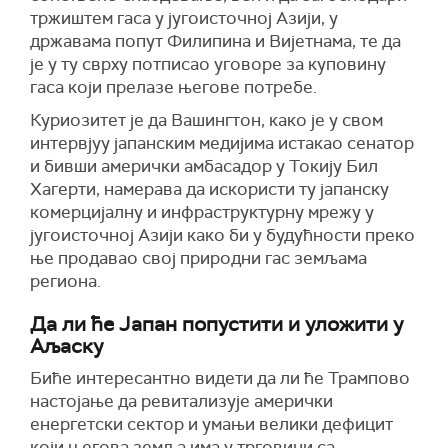
тржиштем гаса у југоисточној Азији, у
државама попут Филипина и Вијетнама, те да
је у ту сврху потписао уговоре за куповину
гаса који прелазе његове потребе.
Куриозитет је да Вашингтон, како је у свом
интервјуу јапанским медијима истакао сенатор
и бивши амерички амбасадор у Токију Бил
Хагерти, намерава да искористи ту јапанску
комерцијалну и инфраструктурну мрежу у
југоисточној Азији како би у будућности преко
ње продавао свој природни гас земљама
региона.
Да ли ће Јапан попустити и уложити у
Аљаску
Биће интересантно видети да ли ће Трампово
настојање да ревитализује амерички
енергетски сектор и умањи велики дефицит
који његова земља има у трговини са