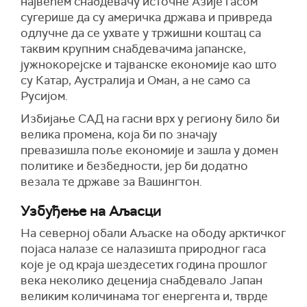
највећем снабдевачу источне Азије гасом
сугерише да су америчка држава и привреда
одлучне да се ухвате у тржишни коштац са
таквим крупним снабдевачима јапанске,
јужнокорејске и тајванске економије као што
су Катар, Аустралија и Оман, а не само са
Русијом.
Избијање САД на гасни врх у региону било би
велика промена, која би по значају
превазишла поље економије и зашла у домен
политике и безбедности, јер би додатно
везала те државе за Вашингтон.
Узбуђење на Аљасци
На северној обали Аљаске на ободу арктичког
појаса налазе се налазишта природног гаса
које је од краја шездесетих година прошлог
века неколико деценија снабдевало Јапан
великим количинама тог енергента и, тврде