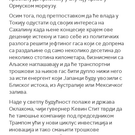
Ормуском мореузу.
Осим тога, под претпоставком да ће влада у
Токију одустати од својих интереса на
Сахалину када њене концесије крајем ове
деценије истекну и тако себе из политичких
разлога решити јефтиног гаса који се допрема
са раздаљине од само неколико десетина до
неколико стотина километара, бизнисмени са
Аљаске наглашавају и да ће транспортни
трошкови за њихов гас бити дупло нижи него
за исти енергент који Јапанци буду увозили с
Блиског истока, из Аустралије или Мексичког
залива.
Наде у светлу будућност полаже и држава
Оклахома, чији гувернер Кевин Стит тврди да
ће тамошње компаније под председником
Трампом ући у нови циклус инвестиција и
иновација и тако смањити трошкове