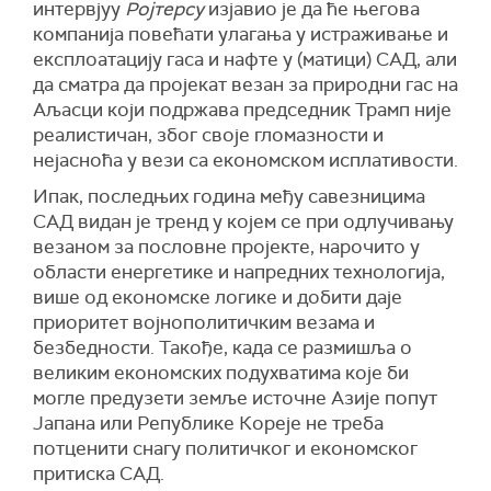
интервјуу
Ројтерсу
изјавио је да ће његова
компанија повећати улагања у истраживање и
експлоатацију гаса и нафте у (матици) САД, али
да сматра да пројекат везан за природни гас на
Аљасци који подржава председник Трамп није
реалистичан, због своје гломазности и
нејасноћа у вези са економском исплативости.
Ипак, последњих година међу савезницима
САД видан је тренд у којем се при одлучивању
везаном за пословне пројекте, нарочито у
области енергетике и напредних технологија,
више од економске логике и добити даје
приоритет војнополитичким везама и
безбедности. Такође, када се размишља о
великим економских подухватима које би
могле предузети земље источне Азије попут
Јапана или Републике Кореје не треба
потценити снагу политичког и економског
притиска САД.