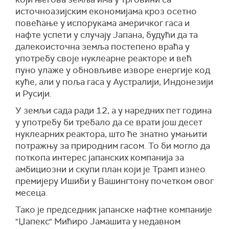
источноазијским економијама кроз осетно
повећање у испорукама америчког гаса и
нафте успети у случају Јапана, будући да та
далекоисточна земља постепено враћа у
употребу своје нуклеарне реакторе и већ
пуно улаже у обновљиве изворе енергије код
куће, али у поља гаса у Аустралији, Индонезији
и Русији.
У земљи сада ради 12, а у наредних пет година
у употребу би требало да се врати још десет
нуклеарних реактора, што ће знатно умањити
потражњу за природним гасом. То би могло да
поткопа интерес јапанских компанија за
амбициозни и скупи план који је Трамп изнео
премијеру Ишиби у Вашингтону почетком овог
месеца.
Тако је председник јапанске нафтне компаније
"Џапекс" Мићиро Јамашита у недавном