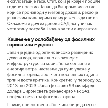
експлоатације гаса. Стит, који је крајем прошле
године посетио Јапан да би промовисао гас
који се производи у његовој држави, рекао је
јапанским новинарима да му је жеља да гас из
Оклахоме и других делова САД испуни чак
четвртину потреба Јапана за тим енергентом.
Кашњење у ослобађању од фосилних
горива или мудрост
Јапан је једна од ретких високо развијених
држава која, паралелно са развојем
инфраструктуре за коришћење соларне и
енергије ветра, наставља да пуно улаже у
фосилна горива, због чега последњих година
трпи и доста критика. Конкретно, у периоду од
2013. до 2023. Јапан је са око 93 милијарде
долара широм света финансирао чак 141
пројекат везан за фосилна горива.
Наиме, првенствено због чињенице да су се