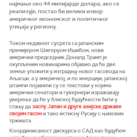
најмање око 44 милијарде долара, ако се
реализује, постао би велики извор
америчког економског и политичког
утицаја у региону.
Током недавног сусрета са јапанским
премијером Шигеруом Ишибом, нови
амерички председник Доналд Трамп је
окупљеним новинарима објавио да ће две
земље уложити у изградњу новог гасовода на
Аљасци, а у америчкој, и по инерцији, јапанској
штампи појавили су се текстови у којима
амерички сенатори и гувернери изражавају
уверење да ће у блиској будућности бити у
стању да
заспу Јапан и друге азијске државе
својим гасом
и тако истисну Русију с њихових
тржишта.
Координисаност дискурса о САД као будућем