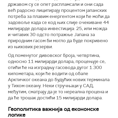
државом су се опет распламсали и они сада
већ радосно лицитирају процентом јапанских
потреба за плавим енергентом који ће моћи да
задовоље када се код њих слије очекиване 44
милијарде долара инвестиција: 25, или можда
и читавих 30 одсто потражње Јапана за
природним гасом би могло да буде покривено
из њихових резерви.
Од поменутог дивовског броја, четвртина,
односно 11 милијарди долара, процењује се,
отићи ће на изградњу гасовода дугог 1.300
километара, који ће водити од обале
Арктичког океана до будућих нових терминала
у Тихом океану. Неки стручњаци у САД,
међутим, сматрају да је то нереална процена и
да ће трошак достићи 15 милијарди долара.
Геополитика важнија од економске
логике