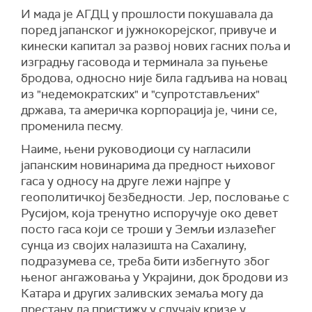
И мада је АГДЦ у прошлости покушавала да
поред јапанског и јужнокорејског, привуче и
кинески капитал за развој нових гасних поља и
изградњу гасовода и терминала за пуњење
бродова, односно није била гадљива на новац
из "недемократских" и "супротстављених"
држава, та америчка корпорација је, чини се,
променила песму.
Наиме, њени руководиоци су нагласили
јапанским новинарима да предност њиховог
гаса у односу на друге лежи најпре у
геополитичкој безбедности. Јер, пословање с
Русијом, која тренутно испоручује око девет
посто гаса који се троши у Земљи излазећег
сунца из својих налазишта на Сахалину,
подразумева се, треба бити избегнуто због
њеног ангажовања у Украјини, док бродови из
Катара и других заливских земаља могу да
престану да пристижу у случају кризе у