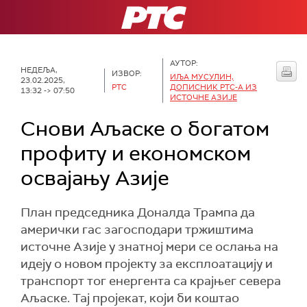
РТС
АУТОР:
НЕДЕЉА,
ИЗВОР:
ИЉА МУСУЛИН,
23.02.2025,
РТС
ДОПИСНИК РТС-А ИЗ
13:32 -> 07:50
ИСТОЧНЕ АЗИЈЕ
Снови Аљаске о богатом
профиту и економском
освајању Азије
План председника Доналда Трампа да
амерички гас загосподари тржиштима
источне Азије у знатној мери се ослања на
идеју о новом пројекту за експлоатацију и
транспорт тог енергента са крајњег севера
Аљаске. Тај пројекат, који би коштао