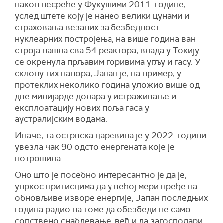
након несреће у Фукушими 2011. године,
услед штете коју је нанео велики цунами и
страховања везаних за безбедност
нуклеарних постројења, на више година ван
строја нашла сва 54 реактора, влада у Токију
се окренула прљавим горивима угљу и гасу. У
склопу тих напора, Јапан је, на пример, у
протеклих неколико година уложио више од
две милијарде долара у истраживање и
експлоатацију нових поља гаса у
аустралијским водама.
Иначе, та острвска царевина је у 2022. години
увезла чак 90 одсто енергената које је
потрошила.
Оно што је посебно интересантно је да је,
упркос притисцима да у већој мери пређе на
обновљиве изворе енергије, Јапан последњих
година радио на томе да обезбеди не само
сопствено снабдевање, већ и да загосподари