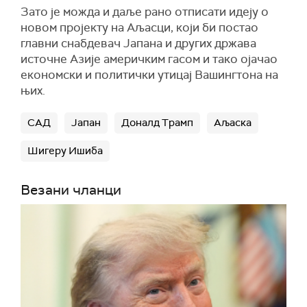
Зато је можда и даље рано отписати идеју о
новом пројекту на Аљасци, који би постао
главни снабдевач Јапана и других држава
источне Азије америчким гасом и тако ојачао
економски и политички утицај Вашингтона на
њих.
САД
Јапан
Доналд Трамп
Аљаска
Шигеру Ишиба
Везани чланци