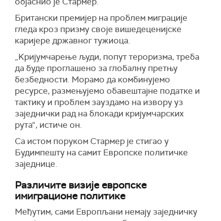
објаснио је Стармер.
Британски премијер на проблем миграције
гледа кроз призму своје вишедеценијске
каријере државног тужиоца.
„Kријумчарење људи, попут тероризма, треба
да буде проглашено за глобалну претњу
безбедности. Морамо да комбинујемо
ресурсе, размењујемо обавештајне податке и
тактику и проблем зауздамо на извору уз
заједнички рад на блокади кријумчарских
рута“, истиче он.
Са истом поруком Стармер је стигао у
Будимпешту на самит Европске политичке
заједнице.
Различите визије европске
имиграционе политике
Међутим, сами Европљани немају заједничку