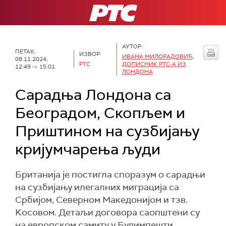
РТС
АУТОР:
ПЕТАК,
ИЗВОР:
ИВАНА МИЛОРАДОВИЋ,
08.11.2024,
РТС
ДОПИСНИК РТС-А ИЗ
12:49 -> 15:01
ЛОНДОНА
Сарадња Лондона са
Београдом, Скопљем и
Приштином на сузбијању
кријумчарења људи
Британија је постигла споразум о сарадњи
на сузбијању илегалних миграција са
Србијом, Северном Македонијом и тзв.
Kосовом. Детаљи договора саопштени су
на европском самиту у Будимпешти.