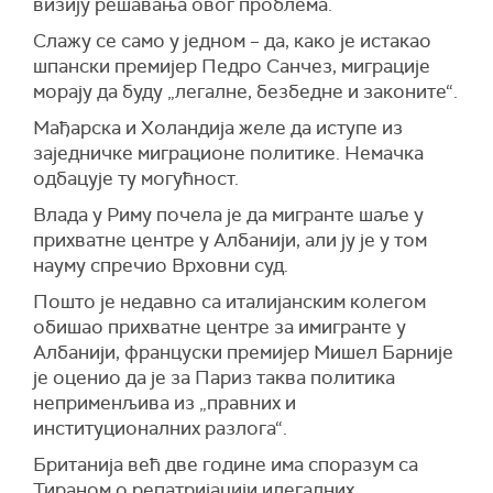
визију решавања овог проблема.
Слажу се само у једном – да, како је истакао
шпански премијер Педро Санчез, миграције
морају да буду „легалне, безбедне и законите“.
Мађарска и Холандија желе да иступе из
заједничке миграционе политике. Немачка
одбацује ту могућност.
Влада у Риму почела је да мигранте шаље у
прихватне центре у Албанији, али ју је у том
науму спречио Врховни суд.
Пошто је недавно са италијанским колегом
обишао прихватне центре за имигранте у
Албанији, француски премијер Мишел Барније
је оценио да је за Париз таква политика
неприменљива из „правних и
институционалних разлога“.
Британија већ две године има споразум са
Тираном о репатријацији илегалних