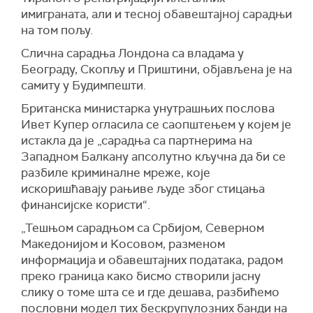
имиграната, али и тесној обавештајној сарадњи
на том пољу.
Слична сарадња Лондона са владама у
Београду, Скопљу и Приштини, објављена је на
самиту у Будимпешти.
Британска министарка унутрашњих послова
Ивет Kупер огласила се саопштењем у којем је
истакла да је „сарадња са партнерима на
Западном Балкану апсолутно кључна да би се
разбиле криминалне мреже, које
искоришћавају рањиве људе због стицања
финансијске користи“.
„Тешњом сарадњом са Србијом, Северном
Македонијом и Kосовом, разменом
информација и обавештајних података, радом
преко граница како бисмо створили јасну
слику о томе шта се и где дешава, разбићемо
пословни модел тих бескрупулозних банди на