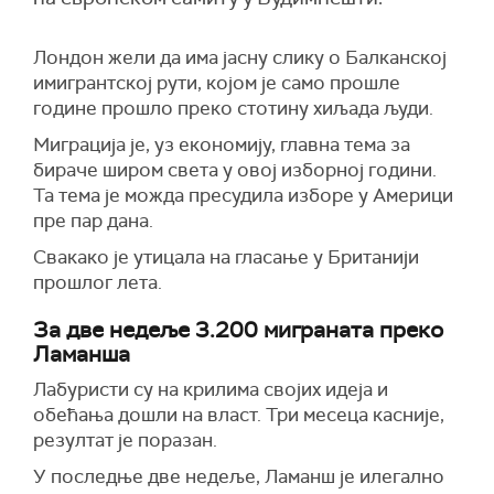
Лондон жели да има јасну слику о Балканској
имигрантској рути, којом је само прошле
године прошло преко стотину хиљада људи.
Миграција је, уз економију, главна тема за
бираче широм света у овој изборној години.
Та тема је можда пресудила изборе у Америци
пре пар дана.
Свакако је утицала на гласање у Британији
прошлог лета.
За две недеље 3.200 миграната преко
Ламанша
Лабуристи су на крилима својих идеја и
обећања дошли на власт. Три месеца касније,
резултат је поразан.
У последње две недеље, Ламанш је илегално