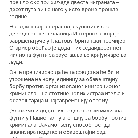
прешло око три хиљаде двеста миграната –
десет пута више него у исто време прошле
године.
На годишњој генералној скупштини сто
деведесет шест чланица Интерпола, која је
завршена јуче у Глазгову, британски премијер
Стармер обећао је додатних седамдесет пет
милиона фунти за заустављање кријумчарења
људи.
Он је прецизирао да ће та средства ће бити
утрошена на нову јединицу за обавештајну
борбу против организованог имиграционог
криминала – на стотине нових истражитеља и
обавештајаца и најсавременију опрему.
„Улажемо и додатних педесет осам милиона
фунти у Националну агенцију за борбу против
криминала. Јачамо њену способност да
анализира податке и обавештајни рад“,