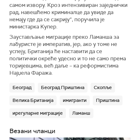
самом извору. Kроз интензивиран заједнички
рад, навешћемо криминалце да увиде да
немају где да се сакрију“, поручила је
министарка Kупер.
Заустављање миграције преко Ламанша за
лабуристе је императив, јер, ако у томе не
успеју, Британија ће наставити да се
политички окреће удесно и то не само према
торијевцима, већ даље – ка реформистима
Најџела Фаража.
Београд
Београд Приштина
Скопље
Велика Британија
имигранти
Приштина
ирегуларне миграције
Ламанш
Везани чланци