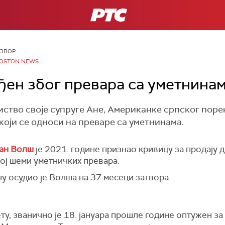
РТС
ЗВОР:
OSTON NEWS
ђен због превара са уметнина
иство своје супруге Ане, Американке српског порек
 који се односи на преваре са уметнинама.
ан Волш
је 2021. године признао кривицу за продају
ој шеми уметничких превара.
ну осудио је Волша на 37 месеци затвора.
ту, званично је 18. јануара прошле године оптужен за