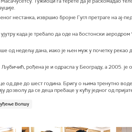
 Масачусетсу. Тужиоци га терете да је раскомадао тело 
ауције.
еног нестанка, извршио бројне Гугл претраге на ај-пед
ујутру када је требало да оде на бостонски аеродром "
ише од недељу дана, иако је њен муж у почетку рекао 
Љубичић, рођена је и одрасла у Београду, а 2005. је
еце од две до шест година. Бригу о њима тренутно вод
ју дозволу да се деца пребаце у кућу једног од пријат
уђење Волшу