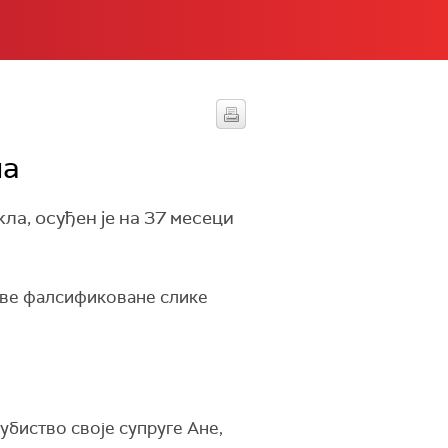
ма
ла, осуђен је на 37 месеци
 две фалсификоване слике
 убиство своје супруге Ане,