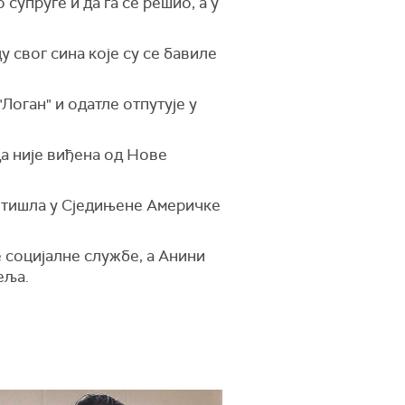
супруге и да га се решио, а у
у свог сина које су се бавиле
Логан" и одатле отпутује у
да није виђена од Нове
 отишла у Сједињене Америчке
е социјалне службе, а Анини
еља.