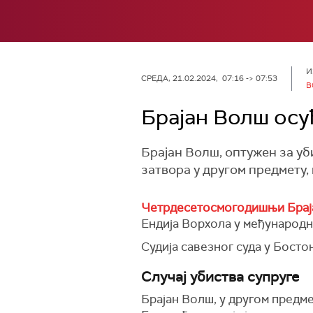
И
СРЕДА, 21.02.2024, 07:16 -> 07:53
B
Брајан Волш осу
Брајан Волш, оптужен за уб
затвора у другом предмету,
Четрдесетосмогодишњи Брај
Ендија Ворхола у међународн
Судија савезног суда у Босто
Случај убиства супруге
Брајан Волш, у другом предме