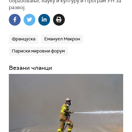
образовање, науку и културу и Програм УН за
развој.
Француска
Емануел Макрон
Париски мировни форум
Везани чланци