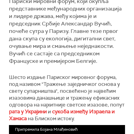
Париски мировни форум, који окупља
представнике међународних организација
и лидере држава, међу којима је и
председник Србије Александар Вучић,
почеће сутра у Паризу. Главне тезе првог
дана скупа су екологија, дигитални свет,
очување мира и смањење неједнакости.
Вучић се састаје са председником
Француске и премијером Белгије.
Шесто издање Париског мировног форума,
под називом "Тражење заједничког основа у
свету супарништва", посвећено је највећим
изазовима данашњице и тражењу ефикасних
одговора на најхитније светске изазове, попут
рата у Украјини
и
сукоба између Израела и
Хамаса
на Блиском истоку.
Припремила Бојана Млађеновић