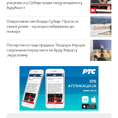
учи језик и у Србији гради своју академску
будућност
Оперативни тим Владе Србије: Прати се
сваки ризик – од водоснабдевања до
пожара
Посмртни остаци предака Теодора Херцла
сахрањени поред њега на брду Херцл у
Јерусалиму