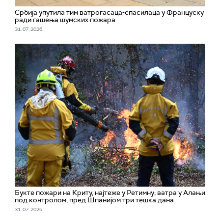
Србија упутила тим ватрогасаца-спасилаца у Француску
ради гашења шумских пожара
31. 07. 2026.
Букте пожари на Криту, најтеже у Ретимну; ватра у Алањи
под контролом, пред Шпанијом три тешка дана
31. 07. 2026.