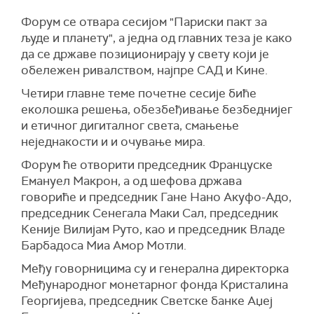
Форум се отвара сесијом "Париски пакт за
људе и планету", а једна од главних теза је како
да се државе позиционирају у свету који је
обележен ривалством, најпре САД и Кине.
Четири главне теме почетне сесије биће
еколошка решења, обезбеђивање безбеднијег
и етичног дигиталног света, смањење
неједнакости и и очување мира.
Форум ће отворити председник Француске
Емануел Макрон, а од шефова држава
говориће и председник Гане Нано Акуфо-Адо,
председник Сенегала Маки Сал, председник
Кеније Вилијам Руто, као и председник Владе
Барбадоса Миа Амор Мотли.
Међу говорницима су и генерална директорка
Међународног монетарног фонда Кристалина
Георгијева, председник Светске банке Аџеј