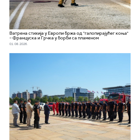
Ватрена стихија у Европи бржа од "галопирајућег коња"
– Француска и Грчка у борби са пламеном
01. 08. 2026.