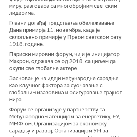
миру, разговара са многобројним светским
лидерима.
Главни догађај представља обележавање
Дана примирја 11. новембра, када је
склопљено примирје у Првом светском рату
1918. године.
Париски мировни форум, чији је иницијатор
Макрон, одржава се од 2018. са циљем да
окупи све глобалне актере.
Заснован је на идеји међународне сарадње
као кључног фактора за суочавање с
глобалним изазовима и осигуравање трајног
мира.
Форум се организује у партнерству са
Међународном агенцијом за енергетику, ЕУ,
ММФ-ом, Организацијом за економску
сарадњу и развој, Организацијом УН за