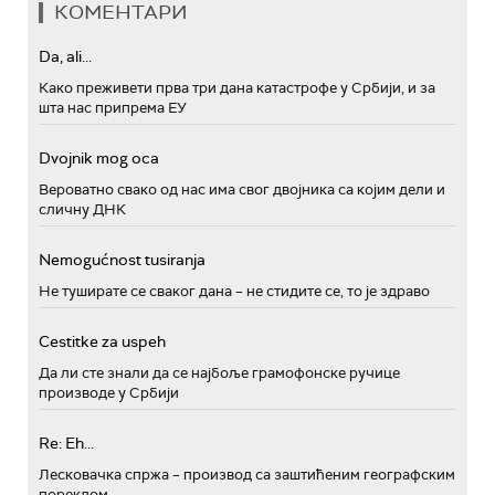
КОМЕНТАРИ
Da, ali...
Како преживети прва три дана катастрофе у Србији, и за
шта нас припрема ЕУ
Dvojnik mog oca
Вероватно свако од нас има свог двојника са којим дели и
сличну ДНК
Nemogućnost tusiranja
Не туширате се сваког дана – не стидите се, то је здраво
Cestitke za uspeh
Да ли сте знали да се најбоље грамофонске ручице
производе у Србији
Re: Eh...
Лесковачка спржа – производ са заштићеним географским
пореклом