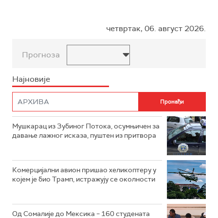
четвртак, 06. август 2026.
Прогноза
Најновије
Мушкарац из Зубиног Потока, осумњичен за
давање лажног исказа, пуштен из притвора
Комерцијални авион пришао хеликоптеру у
којем је био Трамп, истражују се околности
Од Сомалије до Мексика – 160 студената