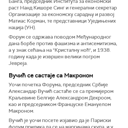
Банга, председник Института за економски
раст Нанд Кишоре Синг и генерални секретар
Организације за економску сарадњу и развој
Матиас Корман, те представници Уједињених
нација (УН).
Форум се одржава поводом Међународног
дана борбе против фашизма и антисемитизма,
а у знак сећања на "Кристалну ноћ", и 1938.
годину када је извршен велики погром
Јевреја.
Вучић се састаје са Макроном
Уочи почетка Форума, председник Србије
Александар Вучић састаће се са премијером
Краљевине Белгије Александром Декроом,
као и председником Француске Емануелом
Макроном.
Вучић је уочи посете изјавио да је Париски
форум прилика да се на маргинама скупа, и у