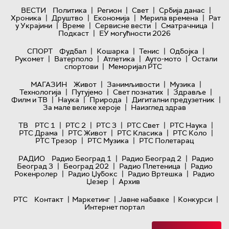
|
|
|
|
ВЕСТИ
Политика
Регион
Свет
Србија данас
|
|
|
|
Хроника
Друштво
Економија
Мерила времена
Рат
|
|
|
|
у Украјини
Време
Сервисне вести
Сматрачница
|
Подкаст
ЕУ могућности 2026
|
|
|
|
СПОРТ
Фудбал
Кошарка
Тенис
Одбојка
|
|
|
|
Рукомет
Ватерполо
Атлетика
Ауто-мото
Остали
|
спортови
Меморијал РТС
|
|
|
МАГАЗИН
Живот
Занимљивости
Музика
|
|
|
|
Технологијa
Путујемо
Свет познатих
Здравље
|
|
|
|
Филм и ТВ
Наука
Природа
Дигитални предузетник
|
За мале велике хероје
Наизглед здрав
|
|
|
|
|
ТВ
РТС 1
РТС 2
РТС 3
РТС Свет
РТС Наука
|
|
|
|
РТС Драма
РТС Живот
РТС Класика
РТС Коло
|
|
РТС Трезор
РТС Музика
РТС Полетарац
|
|
РАДИО
Радио Београд 1
Радио Београд 2
Радио
|
|
|
Београд 3
Београд 202
Радио Плетеница
Радио
|
|
|
Рокенролер
Радио Џубокс
Радио Вртешка
Радио
|
Џезер
Архив
|
|
|
|
РТС
Контакт
Маркетинг
Јавне набавке
Конкурси
Интернет портал