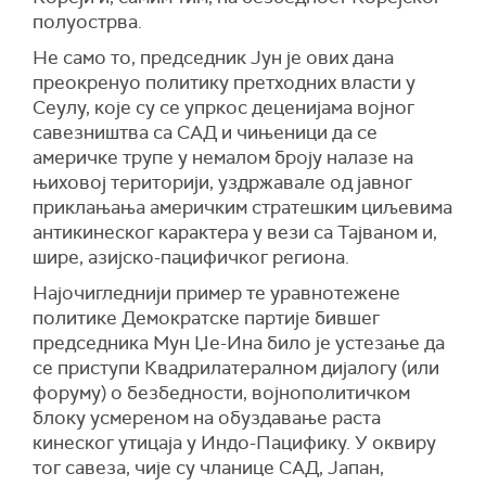
полуострва.
Не само то, председник Јун је ових дана
преокренуо политику претходних власти у
Сеулу, које су се упркос деценијама војног
савезништва са САД и чињеници да се
америчке трупе у немалом броју налазе на
њиховој територији, уздржавале од јавног
приклањања америчким стратешким циљевима
антикинеског карактера у вези са Тајваном и,
шире, азијско-пацифичког региона.
Најочигледнији пример те уравнотежене
политике Демократске партије бившег
председника Мун Џе-Ина било је устезање да
се приступи Квадрилатералном дијалогу (или
форуму) о безбедности, војнополитичком
блоку усмереном на обуздавање раста
кинеског утицаја у Индо-Пацифику. У оквиру
тог савеза, чије су чланице САД, Јапан,