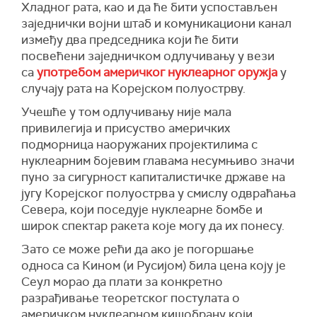
Хладног рата, као и да ће бити успостављен
заједнички војни штаб и комуникациони канал
између два председника који ће бити
посвећени заједничком одлучивању у вези
са
употребом америчког нуклеарног оружја
у
случају рата на Корејском полуострву.
Учешће у том одлучивању није мала
привилегија и присуство америчких
подморница наоружаних пројектилима с
нуклеарним бојевим главама несумњиво значи
пуно за сигурност капиталистичке државе на
југу Корејског полуострва у смислу одвраћања
Севера, који поседује нуклеарне бомбе и
широк спектар ракета које могу да их понесу.
Зато се може рећи да ако је погоршање
односа са Кином (и Русијом) била цена коју је
Сеул морао да плати за конкретно
разрађивање теоретског постулата о
америчком нуклеарном кишобрану који