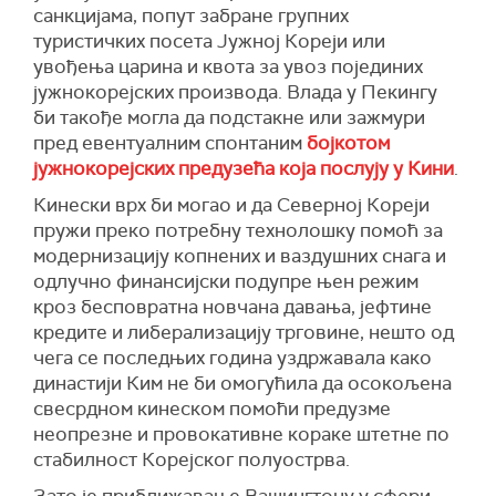
санкцијама, попут забране групних
туристичких посета Јужној Кореји или
увођења царина и квота за увоз појединих
јужнокорејских производа. Влада у Пекингу
би такође могла да подстакне или зажмури
пред евентуалним спонтаним
бојкотом
јужнокорејских предузећа која послују у Кини
.
Кинески врх би могао и да Северној Кореји
пружи преко потребну технолошку помоћ за
модернизацију копнених и ваздушних снага и
одлучно финансијски подупре њен режим
кроз бесповратна новчана давања, јефтине
кредите и либерализацију трговине, нешто од
чега се последњих година уздржавала како
династији Ким не би омогућила да осокољена
свесрдном кинеском помоћи предузме
неопрезне и провокативне кораке штетне по
стабилност Корејског полуострва.