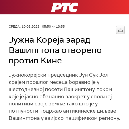
РТС
СРЕДА, 10.05.2023, 05:50 -> 13:55
Јужна Кореја зарад
Вашингтона отворено
против Кине
Јужнокорејски председник Јун Сук Јол
крајем прошлог месеца боравио је у
шестодневној посети Вашингтону, током
које је јасно обзнанио заокрет у спољној
политици своје земље тако што је у
потпуности подржао антикинеске циљеве
Вашингтона у азијско-пацифичком региону.