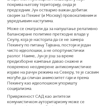
покрива његову територију, онда је
председник Јун остварио важан добитак
својим за Пекинг (и Москву) провокативним и
увредљивим наступима.
Може се сматрати да за напуштање релативно
балансиране политике претходне владе у
Сеулу, која је настојала да се не замера
Пекингу по питању Тајвана, постоји и један
чисто идеолошки, а не опортунистички
разлог. Наиме, Јун је још за време
предизборне кампање давао снажне и
повремено неодмерене антикомунистичке
изјаве на рачун режима на Северу, те је сасвим
могуће да сличан анимозитет гаји и према
Пекингу као идеолошком упоришту
социјализма.
Приврженост САД као антитези
комунистичком ауторитаризму може се