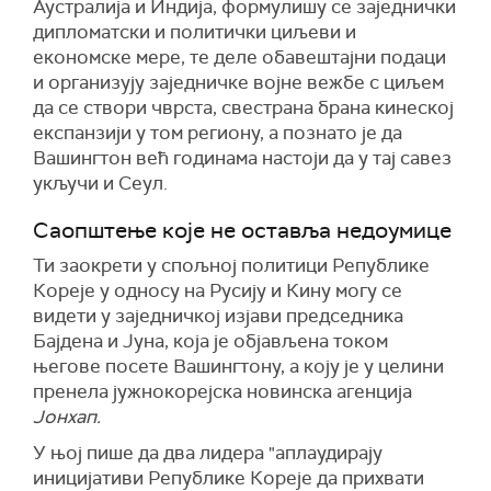
Аустралија и Индија, формулишу се заједнички
дипломатски и политички циљеви и
економске мере, те деле обавештајни подаци
и организују заједничке војне вежбе с циљем
да се створи чврста, свестрана брана кинеској
експанзији у том региону, а познато је да
Вашингтон већ годинама настоји да у тај савез
укључи и Сеул.
Саопштење које не оставља недоумице
Ти заокрети у спољној политици Републике
Кореје у односу на Русију и Кину могу се
видети у заједничкој изјави председника
Бајдена и Јуна, која је објављена током
његове посете Вашингтону, а коју је у целини
пренела јужнокорејска новинска агенција
Јонхап.
У њој пише да два лидера "аплаудирају
иницијативи Републике Кореје да прихвати