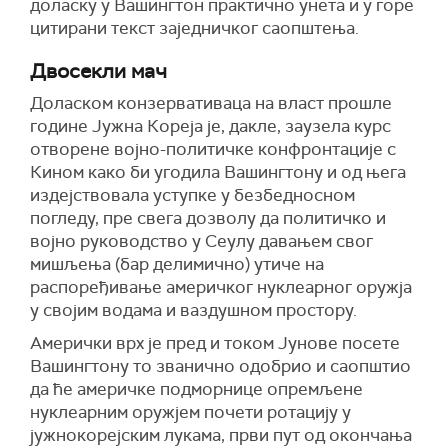
доласку у Вашингтон практично унета и у горе
цитирани текст заједничког саопштења.
Двосекли мач
Доласком конзервативаца на власт прошле
године Јужна Кореја је, дакле, заузела курс
отворене војно-политичке конфронтације с
Кином како би угодила Вашингтону и од њега
издејствовала уступке у безбедносном
погледу, пре свега дозволу да политичко и
војно руководство у Сеулу давањем свог
мишљења (бар делимично) утиче на
распоређивање америчког нуклеарног оружја
у својим водама и ваздушном простору.
Амерички врх је пред и током Јунове посете
Вашингтону то званично одобрио и саопштио
да ће америчке подморнице опремљене
нуклеарним оружјем почети ротацију у
јужнокорејским лукама, први пут од окончања