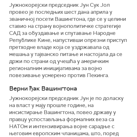
Јужнокорејски председник Јун Сук Јол
провео је последњих шест дана априла у
званичној посети Вашингтона, где се у целини
ставио на страну војнополитичке стратегије
САД за обуздавање и спутавање Народне
Републике Кине, напустивши опрезни приступ
претходне владе која се уздржавала од
мешања у тајванско питање и настојала да се
држи по страни од учешћа у америчким
регионалним иницијативама за војно
повезивање усмерено против Пекинга.
Верни ђак Вашингтона
Јужнокорејски председник Јун је по доласку
на власт у мају прошле године, на
инсистирање Вашингтона, повео државу у
правцу успостављања формалних веза са
НАТОм и интензивирања војне сарадње с
његовим европским чланицама, што, поред