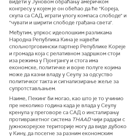
видети у Јуновом обраћању америчком
конгресу у којем је он обећао да ће "Кореја,
скупа са САД, играти улогу компаса слободе" и
"чувати и ширити слободе грађана света".
Међутим, упркос идеолошким разликама
Народна Република Кина је највећи
спољнотрговински партнер Републике Кореје
и громада која с релативном задршком стоји
иза режима у Пјонгјангу и стога има
економске, политичке и војне полуге којима
може да казни владу у Сеулу за одсуство
политичког такта и сигнализирање жеље за
супротстављањем.
Наиме, Пекинг би могао, као што је то учинио
пре неколико година када је влада у Сеулу
кренула у преговоре са САД о инсталирању
противракетног система
THAAD
чији радари с
јужнокорејске територије могу да виде дубоко
у Кину, да посегне за разним економским