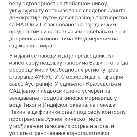
већу одговорност на глобалном нивоу,
укључујући ту организовање следећег Самита
демократије, путем даљег развоја партнерства
са НАТОм и Г7 заснованог на заједничким
вредностима и настављањем повећања њеног
доприноса активностима УН усмереним на
одржавање мира".
У изјави се наводи и да је председник Јун
изнео своју подршку напорима Вашингтона "да
обезбеди мир и безбедност у региону кроз
стварање АУКУС-а". С обзиром да је тај војни
савез Аустралије, Уједињеног Краљевства и
САД јавно и недвосмислено усмерен на
зауздавање продора кинеске морнарице у
воде Тихог и Индијског океана, на покушај
Пекинга да физички стави под своју контролу
пространства Јужног кинеског мора
утврђивањем тамошњих острва и атола, и
уопште ограничавање војнополитичког