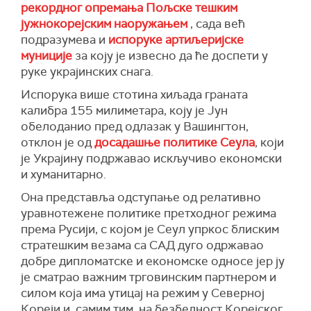
рекордног опремања Пољске тешким
јужнокорејским наоружањем
, сада већ
подразумева и
испоруке артиљеријске
муниције
за коју је извесно да ће доспети у
руке украјинских снага.
Испорука више стотина хиљада граната
калибра 155 милиметара, коју је Јун
обелоданио пред одлазак у Вашингтон,
отклон је од
досадашње политике Сеула
, који
је Украјину подржавао искључиво економски
и хуманитарно.
Она представља одступање од релативно
уравнотежене политике претходног режима
према Русији, с којом је Сеул упркос блиским
стратешким везама са САД дуго одржавао
добре дипломатске и економске односе јер ју
је сматрао важним трговинским партнером и
силом која има утицај на режим у Северној
Кореји и, самим тим, на безбедност Корејског