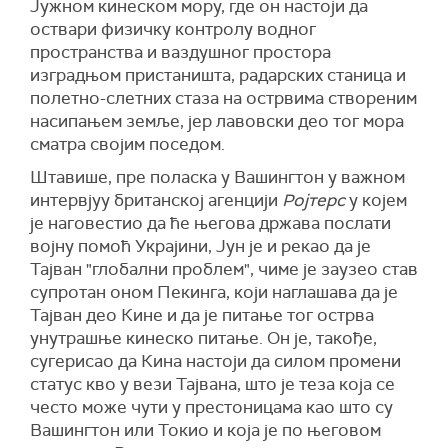
Јужном кинеском мору, где он настоји да
оствари физичку контролу водног
пространства и ваздушног простора
изградњом пристаништа, радарских станица и
полетно-слетних стаза на острвима створеним
насипањем земље, јер лавовски део тог мора
сматра својим поседом.
Штавише, пре поласка у Вашингтон у важном
интервјуу британској агенцији
Ројтерс
у којем
је наговестио да ће његова држава послати
војну помоћ Украјини, Јун је и рекао да је
Тајван "глобални проблем", чиме је заузео став
супротан оном Пекинга, који наглашава да је
Тајван део Кине и да је питање тог острва
унутрашње кинеско питање. Он је, такође,
сугерисао да Кина настоји да силом промени
статус кво у вези Тајвана, што је теза која се
често може чути у престоницама као што су
Вашингтон или Токио и која је по његовом