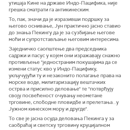
утицаја Кине на државе Индо-Пацифика, није
грешка сматрати га антикинеским.
То, пак, значи да је изразивши подршку за
његово оснивање, Јун практично јасно ставио
до знања Пекингу да је за сузбијање његове
моћи и супротстављање његовим интересима.
Заједничко саопштење два председника
садржи и пасус у којем они изражавају снажно
противљење "једностраним покушајима да се
измени статус кво у Индо-Пацифику,
укључујући ту и незаконито полагање права на
морске воде, милитаризацију вештачких
острва и присилно деловање" те "потврђују
своју посвећеност очувању неометане
трговине, слободне пловидбе и прелетања...у
Јужном кинеском мору и другде".
То све је јасна осуда деловања Пекинга у за
саобраћај и светску трговину круцијалном