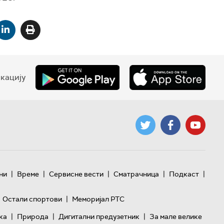
кацију
|
|
|
|
|
ни
Време
Сервисне вести
Сматрачница
Подкаст
|
Остали спортови
Меморијал РТС
|
|
|
ка
Природа
Дигитални предузетник
За мале велике