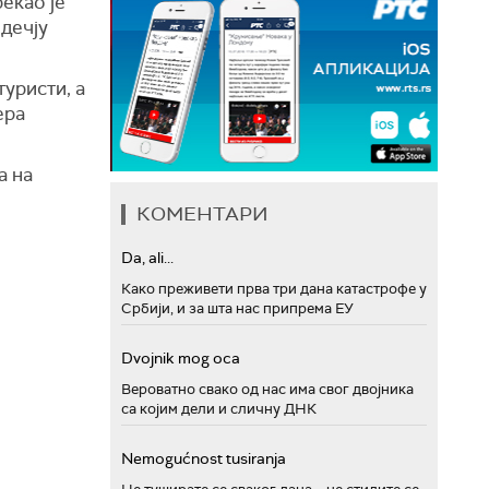
екао је
 дечју
уристи, а
ера
а на
КОМЕНТАРИ
Da, ali...
Како преживети прва три дана катастрофе у
Србији, и за шта нас припрема ЕУ
Dvojnik mog oca
Вероватно свако од нас има свог двојника
са којим дели и сличну ДНК
Nemogućnost tusiranja