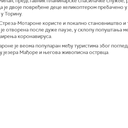
Милан, представник планинарске спасилачке службе, р
а је двоје повређене деце хеликоптером пребачено у
у Торину.
Стреза-Мотароне користе и локално становништво и т
 је отворена после дуже паузе, у склопу попуштања м
ширења коронавируса.
роне је веома популаран међу туристима због поглед
у језера Мађоре и његова живописна острвца.