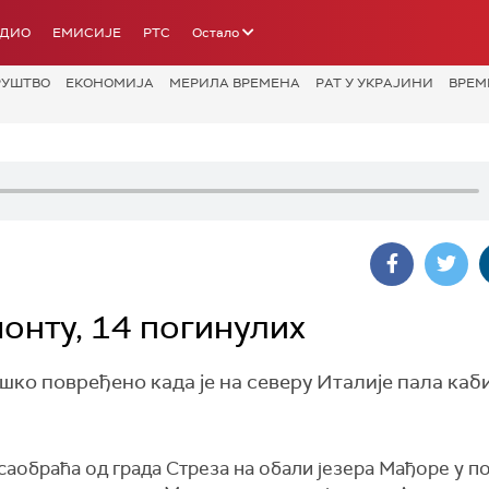
АДИО
ЕМИСИЈЕ
РТС
Остало
РУШТВО
ЕКОНОМИЈА
МЕРИЛА ВРЕМЕНА
РАТ У УКРАЈИНИ
ВРЕМ
онту, 14 погинулих
тешко повређено када је на северу Италије пала каб
аобраћа од града Стреза на обали језера Мађоре у п