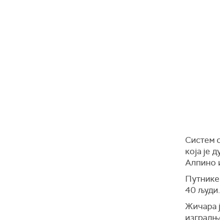
Систем о
која је 
Алпино 
Путнике 
40 људи.
Жичара ј
изградње