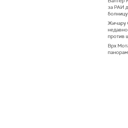
Валтер 
за РАИ д
болницу 
Жичару 
недавно
против 
Врх Мота
панорам