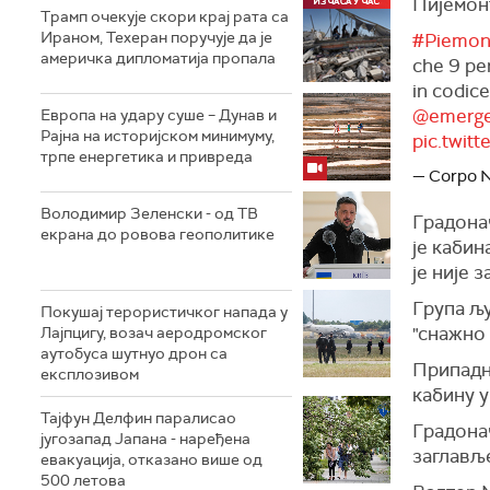
Пијемон
Трамп очекује скори крај рата са
Ираном, Техеран поручује да је
#Piemon
америчка дипломатија пропала
che 9 pe
in codic
@emerge
Европа на удару суше – Дунав и
Рајна на историјском минимуму,
pic.twi
трпе енергетика и привреда
— Corpo N
Володимир Зеленски - од ТВ
Градона
екрана до ровова геополитике
је кабин
је није 
Група љу
Покушај терористичког напада у
"снажно 
Лајпцигу, возач аеродромског
аутобуса шутнуо дрон са
Припадн
експлозивом
кабину у
Тајфун Делфин паралисао
Градонач
југозапад Јапана - наређена
заглавље
евакуација, отказано више од
500 летова