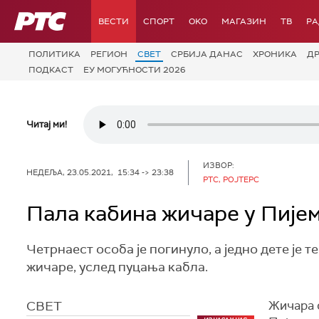
РТС
ВЕСТИ
СПОРТ
OKO
МАГАЗИН
ТВ
Р
ПОЛИТИКА
РЕГИОН
СВЕТ
СРБИЈА ДАНАС
ХРОНИКА
Д
ПОДКАСТ
ЕУ МОГУЋНОСТИ 2026
Читај ми!
ИЗВОР:
НЕДЕЉА, 23.05.2021, 15:34 -> 23:38
РТС, РОЈТЕРС
Пала кабина жичаре у Пијем
Четрнаест особа је погинуло, а једно дете је 
жичаре, услед пуцања кабла.
СВЕТ
Жичара с