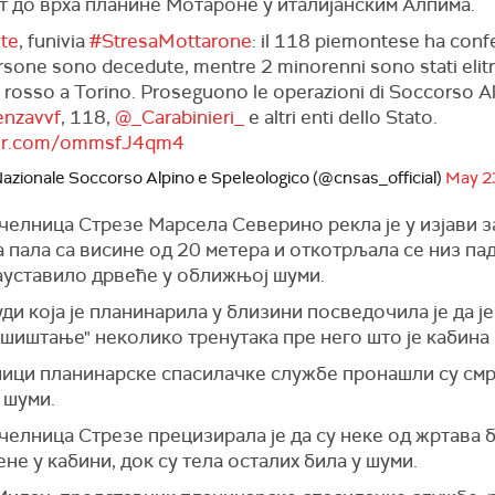
т до врха планине Мотароне у италијанским Алпима.
te
, funivia
#StresaMottarone
: il 118 piemontese ha con
rsone sono decedute, mentre 2 minorenni sono stati elitr
e rosso a Torino. Proseguono le operazioni di Soccorso A
nzavvf
, 118,
@_Carabinieri_
e altri enti dello Stato.
tter.com/ommsfJ4qm4
azionale Soccorso Alpino e Speleologico (@cnsas_official)
May 2
челница Стрезе Марсела Северино рекла је у изјави з
а пала са висине од 20 метера и откотрљала се низ пад
зауставило дрвеће у оближњој шуми.
ди која је планинарила у близини посведочила је да је
шиштање" неколико тренутака пре него што је кабина 
ици планинарске спасилачке службе пронашли су см
 шуми.
елница Стрезе прецизирала је да су неке од жртава 
не у кабини, док су тела осталих била у шуми.