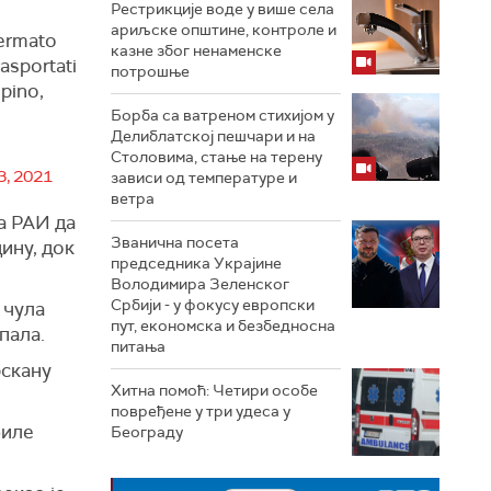
Рестрикције воде у више села
ариљске општине, контроле и
fermato
казне због ненаменске
asportati
потрошње
lpino,
Борба са ватреном стихијом у
Делиблатској пешчари и на
Столовима, стање на терену
3, 2021
зависи од температуре и
ветра
а РАИ да
Званична посета
ину, док
председника Украјине
Володимира Зеленског
Србији - у фокусу европски
 чула
пут, економска и безбедносна
пала.
питања
рскану
Хитна помоћ: Четири особе
повређене у три удеса у
биле
Београду