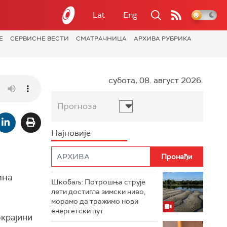
Lat
Eng
Е
СЕРВИСНЕ ВЕСТИ
СМАТРАЧНИЦА
АРХИВА РУБРИКА
субота, 08. август 2026.
Прогноза
Најновије
ина
Шкобаљ: Потрошња струје
лети достигла зимски ниво,
морамо да тражимо нови
енергетски пут
окрајини