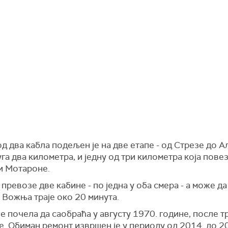
д два кабла подељен је на две етапе - од Стрезе до А
дуга два километра, и једну од три километра која повез
и Мотароне.
превозе две кабине - по једна у оба смера - а може д
 Вожња траје око 20 минута.
е почела да саобраћа у августу 1970. године, после т
. Обиман ремонт извршен је у периоду од 2014. до 2