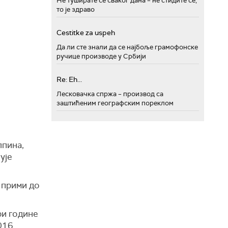
Не туширате се сваког дана – не стидите се,
то је здраво
Cestitke za uspeh
Да ли сте знали да се најбоље грамофонске
ручице производе у Србији
Re: Eh...
Лесковачка спржа – производ са
заштићеним географским пореклом
лпина,
ује
а прими до
ри године
016.