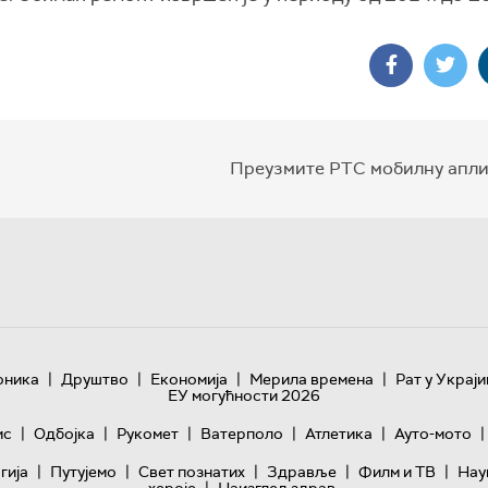
Преузмите РТС мобилну апли
|
|
|
|
оника
Друштво
Економија
Мерила времена
Рат у Украји
ЕУ могућности 2026
|
|
|
|
|
|
ис
Одбојка
Рукомет
Ватерполо
Атлетика
Ауто-мото
|
|
|
|
|
гијa
Путујемо
Свет познатих
Здравље
Филм и ТВ
Нау