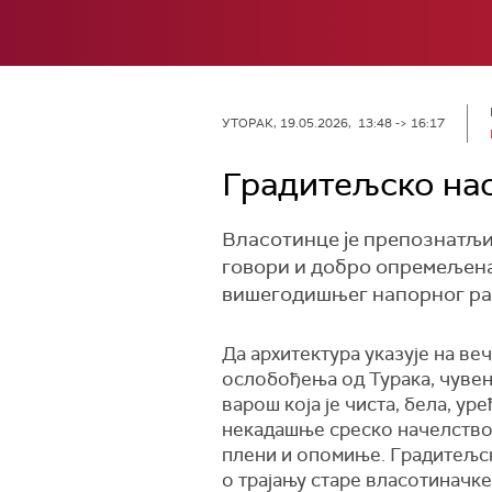
УТОРАК, 19.05.2026, 13:48 -> 16:17
Градитељско на
Власотинце је препознатљив
говори и добро опремељена 
вишегодишњег напорног рад
Да архитектура указује на ве
ослобођења од Турака, чувени
варош која је чиста, бела, ур
некадашње среско начелство,
плени и опомиње. Градитељско
о трајању старе власотиначке