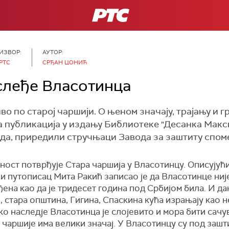
РТС
ИЗВОР:
АУТОР:
РТС
СРЂАН ЦОНИЋ
слеђе Власотинца
о по старој чаршији. О њеном значају, трајању и 
публикација у издању Библиотеке "Десанка Максим
а, приредили стручњаци Завода за заштиту споме
чност потврђује Стара чаршија у Власотинцу. Описују
 путописац Мита Ракић записао је да Власотинце није
еђена као да је тридесет година под Србијом била. И д
 стара општина, Гигина, Спаскина кућа израњају као 
 наследје Власотинца је слојевито и мора бити сачув
 чаршије има велики значај. У Власотинцу су под зашт