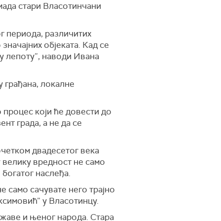
 мада стари Власотинчани
ог периода, различитих
 значајних објеката. Кад се
ју лепоту”, наводи Ивана
у грађана, локалне
 процес који ће довести до
нт града, а не да се
почетком двадесетог века
 велику вредност не само
 богатог наслеђа.
е само сачувате него трајно
ксимовић” у Власотинцу.
ржаве и њеног народа. Стара