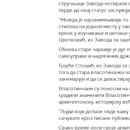
стручњаци Завода нотирали с
тврде да овај статус заслужуј
“Можда је најзанимљивије то 
стилова на једном месту у так
крене у изучавање и шетање у
Цветковић, из Завода за заш
Обнова старе чаршије је дуг 
самоуправе и надлежних држа
Ђорђе Стошић, из Завода за 
тога да стара власотиначка ч
занемарује и да се девастирај
Власотинчани су поносни на с
градили знаменити Власотинч
архитектонску, историјску ве
“Људи који долазе овде кажу
сачувате кроз писане публика
Свако време носи своје архит