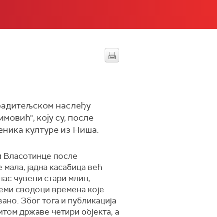
градитељском наслеђу
овић", коју су, после
ника културе из Ниша.
ћи Власотинце после
 мала, јадна касабица већ
анас чувени стари млин,
неми сводоци времена које
ано. Због тога и публикација
итом државе четири објекта, а