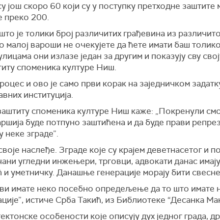
у још скоро 60 који су у поступку претходне заштите
е преко 200.
што је толики број различитих грађевина из различит
о малој вароши не очекујете да ћете имати баш толико
лицама они излазе један за другим и показују сву сво
титу споменика културе Ниш.
процес и ово је само први корак на заједничком задатк
вних институција.
заштиту споменика културе Ниш каже: „Покренули смо
аршија буде потпуно заштићена и да буде прави репрезе
у неке зграде”.
воје наслеђе. Зграде које су крајем деветнасетог и 
ани угледни инжењери, трговци, адвокати данас имају
ћ и уметничку. Данашње генерације морају бити свесне
 ви имате неко посебно опредељење да то што имате н
ције”, истиче Срба Такић, из Библиотеке “Десанка Ма
ектонске особености које описују дух једног града, д