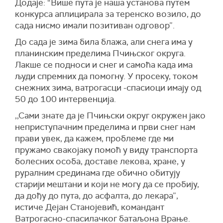
Додаје: “Више пута је наша установа путем
конкурса аплицирала за теренско возило, до
сада нисмо имали позитиван одговор”.
До сада је зима била блажа, али снега има у
планинским пределима Пчињског округа.
Лакше се подноси и снег и самоћа када има
људи спремних да помогну. У просеку, током
снежних зима, ватрогасци -спасиоци имају од
50 до 100 интервенција.
‚‚Сами знате да је Пчињски округ окружен јако
неприступачним пределима и први снег нам
прави увек, да кажем, проблеме где ми
пружамо свакојаку помоћ у виду транспорта
болесних особа, доставе лекова, хране, у
руралним срединама где обично обитују
старији мештани и који не могу да се пробију,
да дођу до пута, до асфалта, до лекара”,
истиче Дејан Станојевић, командант
Ватрогасно-спасилачког батаљона Врање.