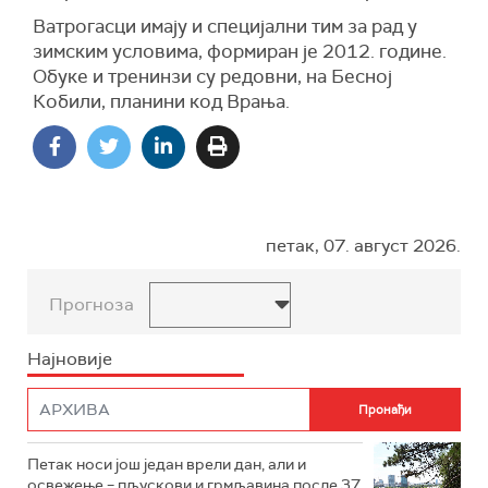
Ватрогасци имају и специјални тим за рад у
зимским условима, формиран је 2012. године.
Обуке и тренинзи су редовни, на Бесној
Кобили, планини код Врања.
петак, 07. август 2026.
Прогноза
Најновије
Петак носи још један врели дан, али и
освежење – пљускови и грмљавина после 37