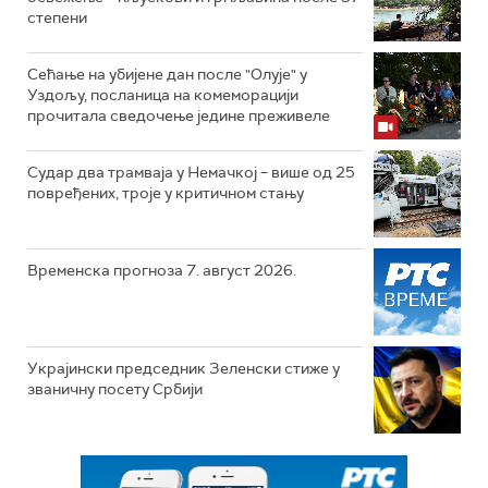
степени
Сећање на убијене дан после "Олује" у
Уздољу, посланица на комеморацији
прочитала сведочење једине преживеле
Судар два трамваја у Немачкој – више од 25
повређених, троје у критичном стању
Временска прогноза 7. август 2026.
Украјински председник Зеленски стиже у
званичну посету Србији