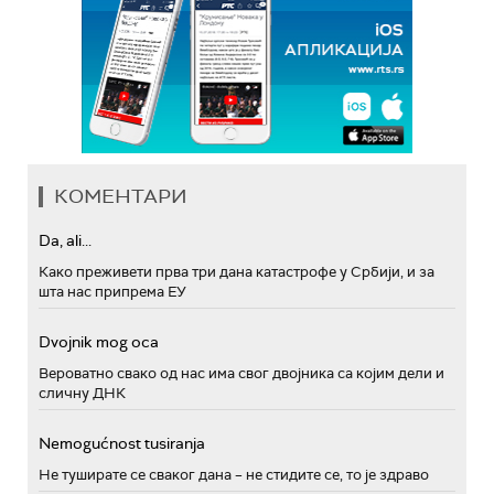
КОМЕНТАРИ
Da, ali...
Како преживети прва три дана катастрофе у Србији, и за
шта нас припрема ЕУ
Dvojnik mog oca
Вероватно свако од нас има свог двојника са којим дели и
сличну ДНК
Nemogućnost tusiranja
Не туширате се сваког дана – не стидите се, то је здраво