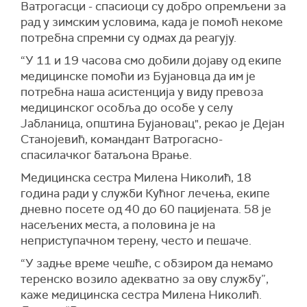
Ватрогасци - спасиоци су добро опремљени за
рад у зимским условима, када је помоћ некоме
потребна спремни су одмах да реагују.
“У 11 и 19 часова смо добили дојаву од екипе
медицинске помоћи из Бујановца да им је
потребна нaша асистенција у виду превоза
медицинског особља до особе у селу
Јабланица, општина Бујановац", рекао је Дејан
Станојевић, командант Ватрогасно-
спасилачког батаљона Врање.
Медицинска сестра Милена Николић, 18
година ради у служби Кућног лечења, екипе
дневно посете од 40 до 60 пацијената. 58 је
насељених места, а половина је на
неприступачном терену, често и пешаче.
“У задње време чешће, с обзиром да немамо
теренско возило адекватно за ову службу”,
каже медицинска сестра Милена Николић.