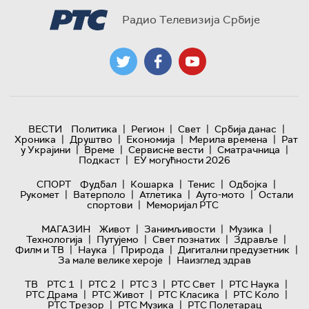
Радио Телевизија Србије
|
|
|
|
ВЕСТИ
Политика
Регион
Свет
Србија данас
|
|
|
|
Хроника
Друштво
Економија
Мерила времена
Рат
|
|
|
|
у Украјини
Време
Сервисне вести
Сматрачница
|
Подкаст
ЕУ могућности 2026
|
|
|
|
СПОРТ
Фудбал
Кошарка
Тенис
Одбојка
|
|
|
|
Рукомет
Ватерполо
Атлетика
Ауто-мото
Остали
|
спортови
Меморијал РТС
|
|
|
МАГАЗИН
Живот
Занимљивости
Музика
|
|
|
|
Технологијa
Путујемо
Свет познатих
Здравље
|
|
|
|
Филм и ТВ
Наука
Природа
Дигитални предузетник
|
За мале велике хероје
Наизглед здрав
|
|
|
|
|
ТВ
РТС 1
РТС 2
РТС 3
РТС Свет
РТС Наука
|
|
|
|
РТС Драма
РТС Живот
РТС Класика
РТС Коло
|
|
РТС Трезор
РТС Музика
РТС Полетарац