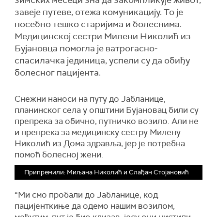
зимских месеци зна да закомпликује живот,
завеје путеве, отежа комуникацију. То је
посебно тешко старијима и болеснима.
Медицинској сестри Милени Николић из
Бујановца помогла је ватрогасно-
спасилачка јединица, успели су да обиђу
болесног пацијента.
Снежни наноси на путу до Јабланице,
планинског села у општини Бујановац били су
препрека за обично, путничко возило. Али не
и препрека за медицинску сестру Милену
Николић из Дома здравља, јер је потребна
помоћ болесној жени.
Припремили: Миљана Николић и Слађан Стојановић
“Ми смо пробали до Јабланице, код
пацијенткиње да одемо нашим возилом,