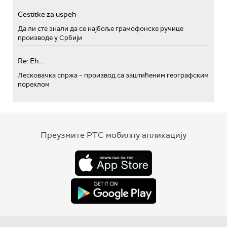
Cestitke za uspeh
Да ли сте знали да се најбоље грамофонске ручице
производе у Србији
Re: Eh...
Лесковачка спржа – производ са заштићеним географским
пореклом
Преузмите РТС мобилну апликацију