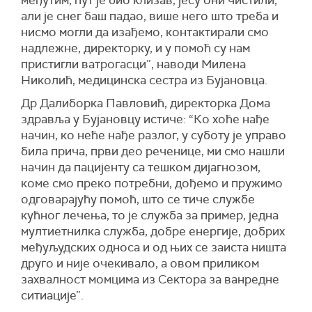
међутим, пут је био клизав, јесу они чистили,
али је снег баш падао, више него што треба и
нисмо могли да изађемо, контактирали смо
надлежне, директорку, и у помоћ су нам
пристигли ватрогасци”, наводи Милена
Николић, медицинска сестра из Бујановца.
Др Далиборка Павловић, директорка Дома
здравља у Бујановцу истиче: “Ко хоће нађе
начин, ко неће нађе разлог, у суботу је управо
била прича, први део реченице, ми смо нашли
начин да пацијенту са тешком дијагнозом,
коме смо преко потребни, дођемо и пружимо
одговарајућу помоћ, што се тиче службе
кућног лечења, то је служба за пример, једна
мултиетнилка служба, добре енергије, добрих
међуљудских односа и од њих се заиста ништа
друго и није очекивало, а овом приликом
захвалност момцима из Сектора за ванредне
ситиације”.